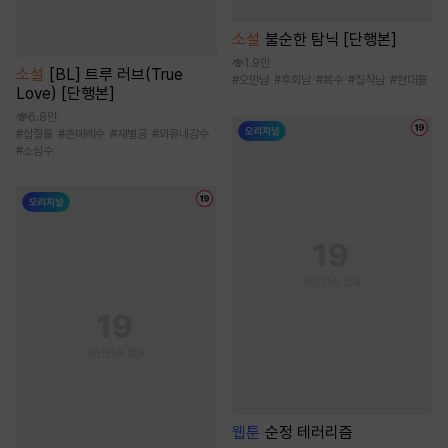
소설
불순한 탐닉 [단행본]
1.9만
소설
[BL] 트루 러브(True
#
오만남
#
후회남
#
복수
#
집착남
#
현대물
Love) [단행본]
6.8만
#
삽질물
#
츤데레수
#
재벌공
#
외유내강수
#
소심수
웹툰
순정 테러리즘