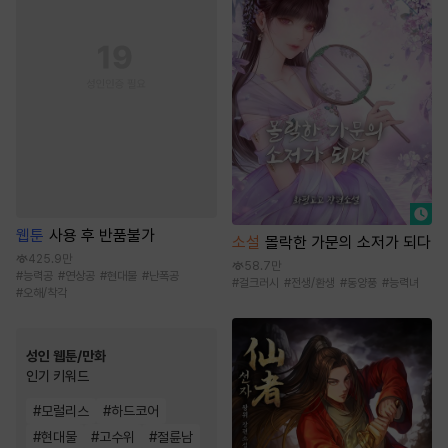
웹툰
사용 후 반품불가
소설
몰락한 가문의 소저가 되다
425.9만
58.7만
#
능력공
#
연상공
#
현대물
#
난폭공
#
걸크러시
#
전생/환생
#
동양풍
#
능력녀
#
오해/착각
성인 웹툰/만화
인기 키워드
#
모럴리스
#
하드코어
#
현대물
#
고수위
#
절륜남