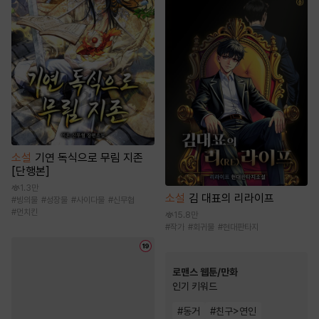
소설
기연 독식으로 무림 지존
[단행본]
1.3만
소설
김 대표의 리라이프
#
빙의물
#
성장물
#
사이다물
#
신무협
#
먼치킨
15.8만
#
작가
#
회귀물
#
현대판타지
로맨스 웹툰/만화
인기 키워드
#
동거
#
친구>연인