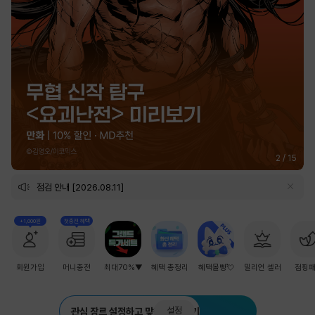
2
/
15
점검 안내 [2026.08.11]
+1,000원
첫충전 혜택
회원가입
머니충전
최대70%▼
혜택 총정리
혜택몰빵💘
밀리언 셀러
점핑
설정
관심 장르 설정하고 맞춤 추천 받기