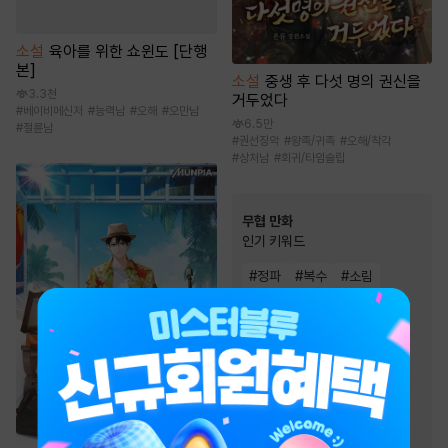
소설
육아를 위한 쇼윈도 [단행
본]
소설
중생 후 다섯 명의 권신을
3.3천
거두었다
#
베이비메신저
#
능력남
#
오해
#
오만남
6.5만
#
절륜남
#
권선징악
#
왕족/귀족
#
오해/착각
#
상처남
#
회귀/타임슬립
무협 만화
인기 키워드
#
정파
#
복수
#
소림
#
우정
#
무림맹
#
환생물
#
천하제일인
#
2024 정액제 무협
#
2025 정액제 무협
#
성장물
#
사파
#
먼치킨
#
살수
#
전쟁물
#
복수물