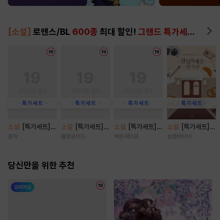
[소설]
로맨스/BL
600종
최대 할인!
그랜드 특가세트
▶
소설
[특가세트]
소설
[특가세트]
소설
[특가세트] P
소설
[특가세트]
쿼터백의 터치다운
[BL] 트루 러브(Tr
laything [단행
잠입취재 중입니
문희
블랑로이드
박온새미로
상큼버터바
[단행본]
ue Love) [단행
본]
다! [단행본]
본]
당신만을 위한 추천