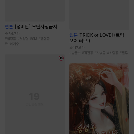
웹툰
[성비단] 무단사정금지
64.7만
웹툰
TRICK or LOVE! (트릭
#
힐링물
#
첫경험
#
SM
#
음험공
오어 러브!)
#
쓰레기수
117.6만
#
능글수
#
직진공
#
자낮공
#
초딩공
#
질투