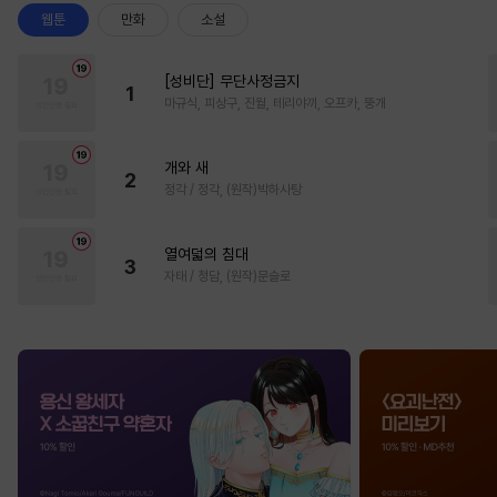
웹툰
만화
소설
[성비단] 무단사정금지
1
마규식, 피상구, 진월, 테리야끼, 오프카, 뚱개
개와 새
2
정각 / 정각, (원작)박하사탕
열여덟의 침대
3
자태 / 청담, (원작)문슬로