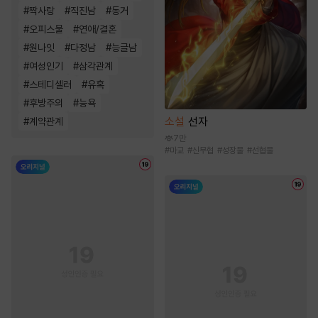
#
짝사랑
#
직진남
#
동거
#
오피스물
#
연애/결혼
#
원나잇
#
다정남
#
능글남
#
여성인기
#
삼각관계
#
스테디셀러
#
유혹
#
후방주의
#
능욕
소설
선자
#
계약관계
7만
#
마교
#
신무협
#
성장물
#
선협물