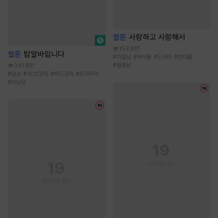
웹툰
사랑하고 사랑해서
153.8만
웹툰
탑알바입니다
#
까칠남
#
육아물
#
드라마
#
현대물
#
절륜남
341.8만
#
일상
#
개그/코믹
#
하드코어
#
트라우마
#
미남공