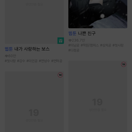
웹툰
나쁜 친구
236.7만
#
미남공
#
학원/캠퍼스
#
상처공
#
첫사랑
웹툰
내가 사랑하는 보스
#
다정공
60만
#
첫사랑
#
강수
#
미인공
#
연상수
#
연하공