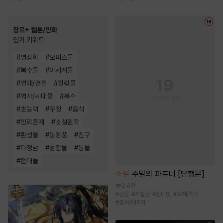
장르+ 웹툰/만화
인기 키워드
#
영상화
#
오피스물
#
복수물
#
이세계물
#
연애/결혼
#
힐링물
#
역사/시대물
#
복수
#
초능력
#
우정
#
음식
#
인외존재
#
소설원작
#
환생물
#
동양풍
#
친구
#
다정남
#
성장물
#
동물
#
현대물
소설
주말의 파트너 [단행본]
2.4만
#
강공
#
까칠공
#
원나잇
#
오해/착각
#
동거/배우자