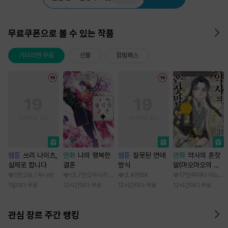
무료쿠폰으로 볼 수 있는 작품
기다리면 무료
선물
점핑패스
웹툰
쓰리 나이츠,
만화
나의 행복한
웹툰
잘못된 연애
만화
약사의 혼잣
실제로 합니다
결혼
방식
말(마오마오의 후
궁 수수께끼 풀이
1천
고토 / 두나래
13.7만
코우사카 리토 / 아기토기 아쿠미
3.4만
SIK
17만
쿠라타 미노지 /
수첩)
1일마다 무료
12시간마다 무료
12시간마다 무료
12시간마다 무료
관심 장르 주간 랭킹