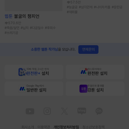
57.5만
#
능글공
#
삼각관계
#
나이차커플
#
문란공
#
재회물
웹툰
불굴의 챔피언
570.6만
#
죽음/살인
#
납치
#
다공일수
#
후회수
#
쓰레기공
연재문의
소중한 웹툰 작가님
을 모십니다.
10배 적립, 2시간 먼저
원스토어에서
완전판+
설치
완전판 설치
Google Play에서
무협만화 플랫폼
일반판 설치
강툰 설치
회사소개
이용약관
개인정보처리방침
청소년보호정책