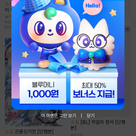
#
소설원작
#
천마
#
마교
소설
인벤토리로 암시장의 거물
이 되었다.
#
죽음/살인
#
역사/시대물
7.7만
#
군인
#
현대판타지
#
용병
#
먼치킨
#
이능력
이 이벤트 그만 보기
닫기
소설
[BL] 작업의 정석 [단행
본]
소설
곤륜신기전 [단행본]
8.6천