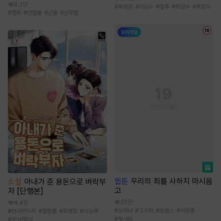
8.2만
#
후회공
#
미남수
#
질투
#
허당수
#
후회수
#
정파
#
선협물
#
곤륜
#
신무협
웹툰
우리의 죄를 사하지 마시옵
소설
아내가 준 용돈으로 벼락부
고
자 [단행본]
20만
4.4만
#
상처녀
#
고수위
#
로맨스
#
서양풍
#
현대판타지
#
힐링물
#
유쾌함
#
이능력
#
첫사랑
#
주식/투자