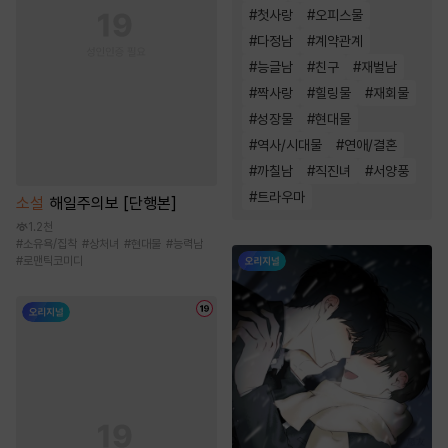
#
첫사랑
#
오피스물
#
다정남
#
계약관계
#
능글남
#
친구
#
재벌남
#
짝사랑
#
힐링물
#
재회물
#
성장물
#
현대물
#
역사/시대물
#
연애/결혼
#
까칠남
#
직진녀
#
서양풍
#
트라우마
소설
해일주의보 [단행본]
1.2천
#
소유욕/집착
#
상처녀
#
현대물
#
능력남
#
로맨틱코미디