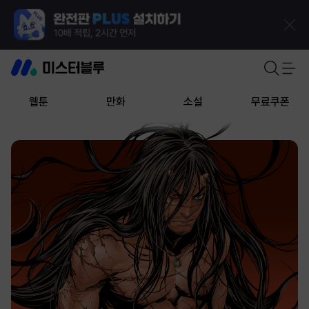
웹툰
만화
소설
무료쿠폰