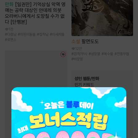
만화
[일권만] 기억상실 악역 영
애는 공략 대상인 얀데레 의붓
오라버니에게서 도망칠 수가 없
다 [단행본]
1천
#
다정남
#
차원이동물
#
집착남
#
이세계물
#
로맨스
소설
팔면도도
12만
#
검객/무사
#
성장물
#
복수물
#
전통무협
#
비장함
성인 웹툰/만화
인기 키워드
#
오피스물
#
여성인기
#
짝사랑
#
현대물
#
모럴리스
#
능욕
#
하드코어
#
스테디셀러
#
절륜남
#
삼각관계
#
다정남
#
능글남