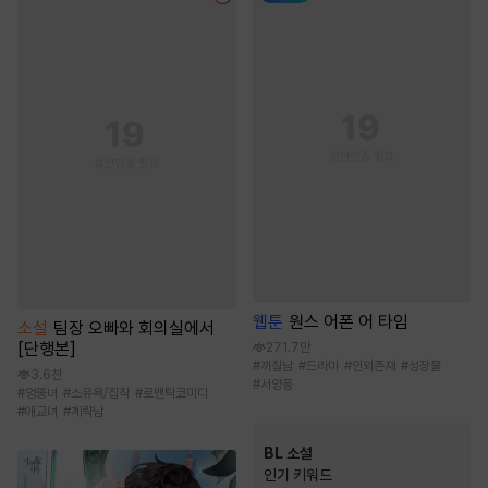
웹툰
원스 어폰 어 타임
소설
팀장 오빠와 회의실에서
[단행본]
271.7만
#
까칠남
#
드라마
#
인외존재
#
성장물
3.6천
#
서양풍
#
엉뚱녀
#
소유욕/집착
#
로맨틱코미디
#
애교녀
#
계략남
BL 소설
인기 키워드