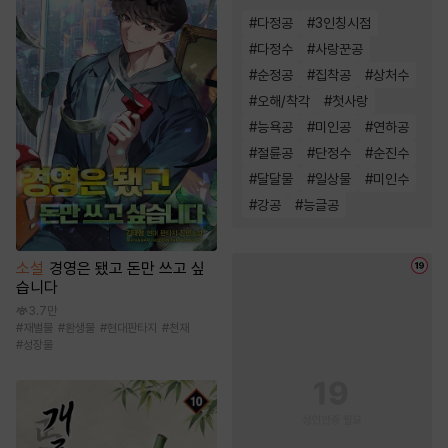
#
다정공
#
3인칭시점
#
다정수
#
사랑꾼공
#
순정공
#
집착공
#
상처수
#
오해/착각
#
첫사랑
#
능욕공
#
미인공
#
연하공
#
절륜공
#
단정수
#
순진수
#
달달물
#
일상물
#
미인수
#
강공
#
능글공
소설
경영은 됐고 돈만 쓰고 싶
습니다
3.7만
#
재벌물
#
환생물
#
현대판타지
#
천재
#
성장물