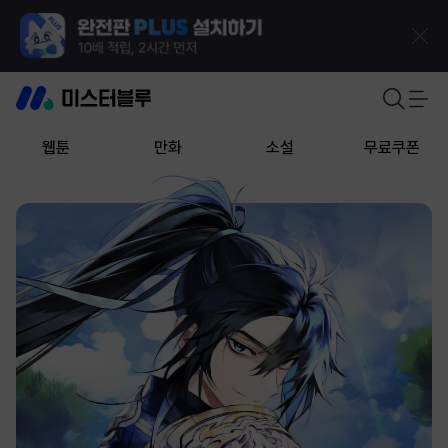
웹툰
만화
소설
무료쿠폰