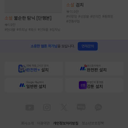
소설
검치
11.9만
#
비장함
#
성장물
#
먼치킨
#
통쾌함
소설
불순한 탐닉 [단행본]
#
전통무협
1.9만
#
현대물
#
후회남
#
복수
#
신파물
#
집착남
연재문의
소중한 웹툰 작가님
을 모십니다.
10배 적립, 2시간 먼저
원스토어에서
완전판+
설치
완전판 설치
Google Play에서
무협만화 플랫폼
일반판 설치
강툰 설치
회사소개
이용약관
개인정보처리방침
청소년보호정책