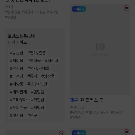
1천
#
연애/결혼
#
직진녀
#
다정남
#
짝사랑
#
무심남
로맨스 웹툰/만화
인기 키워드
#
능글남
#
연애/결혼
#
재회물
#
현대물
#
직진녀
#
짝사랑
#
역사/시대물
#
다정남
#
동거
#
성장물
#
서양풍
#
친구>연인
#
계약관계
#
힐링물
#
트라우마
#
까칠남
웹툰
원 플러스 투
#
오피스물
#
재벌남
95.3만
#
무뚝뚝공
#
대형견공
#
동거
#
능글공
#
첫사랑
#
친구
#
얼빠수