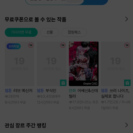
무료쿠폰으로 볼 수 있는 작품
기다리면 무료
선물
점핑패스
웹툰
러브 메신저
웹툰
부식인
만화
어쌔신&신데
웹툰
쓰리 나이츠,
렐라
실제로 합니다
28만
딱
93.4만
임애주
17.9만
나츠노 유조
1.7만
고토 / 두나래
8시간마다 무료
12시간마다 무료
6시간마다 무료
1일마다 무료
관심 장르 주간 랭킹