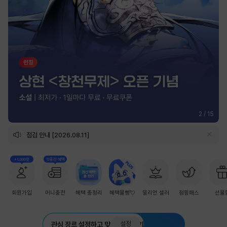
2
/
15
점검 안내 [2026.08.11]
+1,000원
첫충전 혜택
회원가입
머니충전
혜택 총정리
혜택몰빵💘
밀리언 셀러
점핑패스
선물
설정
관심 장르 설정하고 맞춤 추천 받기