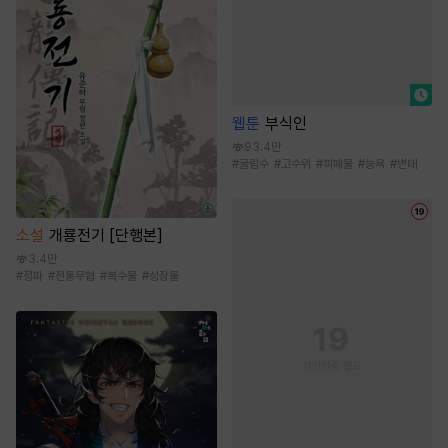
웹툰
부식인
93.4만
#
굴림수
#
고수위
#
피폐물
#
능욕
#
변태
소설
개룡전기 [단행본]
3.4만
#
정파
#
전통무협
#
복수물
#
성장물