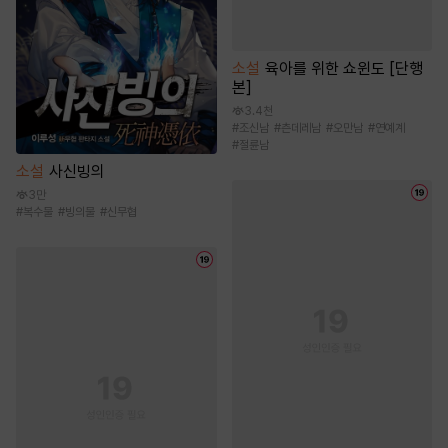
소설
육아를 위한 쇼윈도 [단행
본]
3.4천
#
조신남
#
츤데레남
#
오만남
#
연예계
#
절륜남
소설
사신빙의
3만
#
복수물
#
빙의물
#
신무협