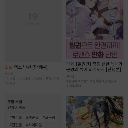
만화
[일권만] 죽을 뻔한 늑대가
소설
엑스 남편 [단행본]
운명의 짝이 되기까지 [단행본]
3.6만
1천
#
현대물
#
나이차이
#
후회남
#
몸정>맘정
#
상처녀
#
로맨스
#
집착남
#
인외존재
#
상처녀
#
판타지/SF
무협 소설
인기 키워드
#
복수물
#
생존물
#
고독함
#
잔잔함
#
사이다물