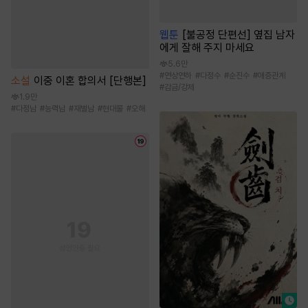
웹툰
[불공정 단편선] 옆집 남자
에게 잘해 주지 마세요
5.6만
#
연상연하
#
다정수
#
순진수
#
애증관계
소설
이중 이혼 합의서 [단행본]
#
감금/강제
1.9만
#
다정남
#
능력남
#
재벌남
#
현대물
#
오해