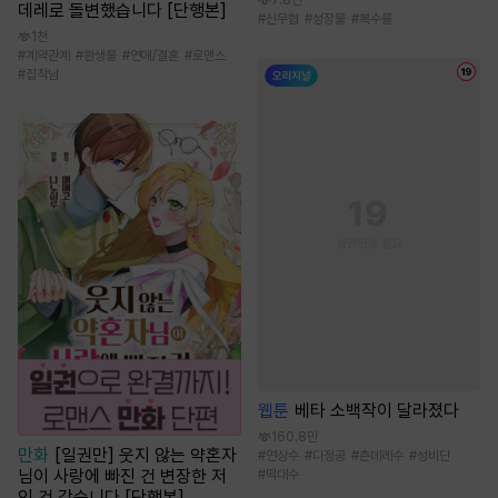
데레로 돌변했습니다 [단행본]
#
신무협
#
성장물
#
복수물
1천
#
계약관계
#
환생물
#
연애/결혼
#
로맨스
#
집착남
웹툰
베타 소백작이 달라졌다
160.8만
만화
[일권만] 웃지 않는 약혼자
#
연상수
#
다정공
#
츤데레수
#
성비단
님이 사랑에 빠진 건 변장한 저
#
떡대수
인 것 같습니다 [단행본]