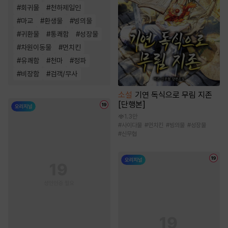
#
회귀물
#
천하제일인
#
마교
#
환생물
#
빙의물
#
귀환물
#
통쾌함
#
성장물
#
차원이동물
#
먼치킨
#
유쾌함
#
천마
#
정파
#
비장함
#
검객/무사
소설
기연 독식으로 무림 지존
[단행본]
1.3만
#
사이다물
#
먼치킨
#
빙의물
#
성장물
#
신무협