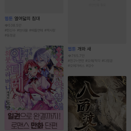
웹툰
열여덟의 침대
538.5만
#
헌신수
#
현대물
#
배틀연애
#
짝사랑
#
동정공
웹툰
개와 새
765.7만
#
친구>연인
#
오해/착각
#
다정공
#
오메가버스
#
강수