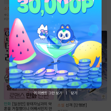
#
연애/결혼
#
유혹
#
동거
소설
[BL] 금리(金利) [단행본]
#
고수위
#
계약관계
2.3만
#
원나잇
#
직진남
#
강수
#
사건물
#
첫사랑
#
할리킹
#
능력수
#
후방주의
이 이벤트 그만 보기
닫기
만화
[일권만] 왕태자님과의 약
소설
신객 [단행본]
혼을 거절했더니 어째서인지 얀
7.8만