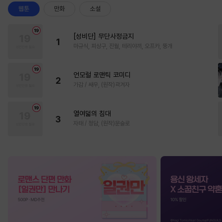
웹툰
만화
소설
[성비단] 무단사정금지
1
마규식, 피상구, 진월, 테리야끼, 오프카, 뚱개
언모럴 로맨틱 코미디
2
가감 / 쌔우, (원작)곽겨자
열여덟의 침대
3
자태 / 청담, (원작)문슬로