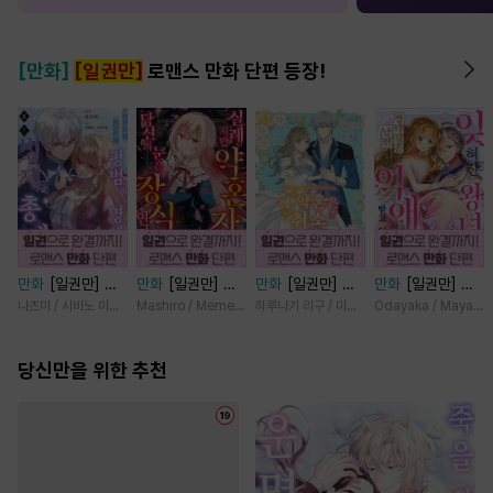
[만화]
[일권만]
로맨스 만화 단편 등장!
만화
[일권만] 모
만화
[일권만] 실
만화
[일권만] 제
만화
[일권만] 잊
든 것을 포기한 평
례지만 약혼자님,
약혼은 취소되었습
혀진 왕녀지만 정
나츠미 / 시바노 이즈미
Mashiro / Memeko
하루나기 리구 / 미즈메
Odayaka / Maya Ko
범한 영애는 젊은
당신의 눈은 장식
니다 [단행본]
략결혼 한 남편에
빙제의 총애를 받
인가요? [단행본]
게 익애받고 있습
는다 [단행본]
당신만을 위한 추천
니다 [단행본]