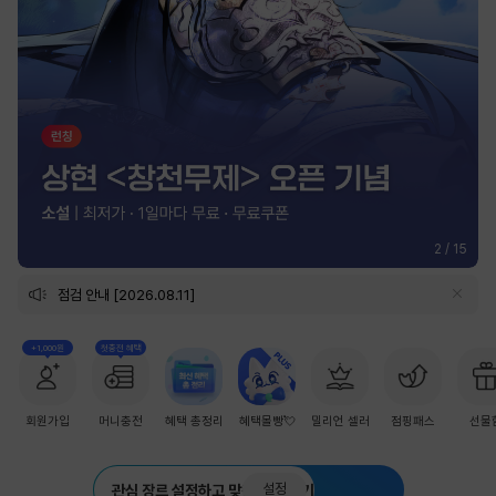
2
/
15
점검 안내 [2026.08.11]
+1,000원
첫충전 혜택
회원가입
머니충전
혜택 총정리
혜택몰빵💘
밀리언 셀러
점핑패스
선물
설정
관심 장르 설정하고 맞춤 추천 받기