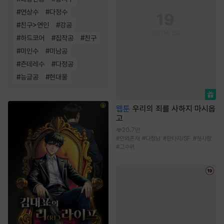
#
연상수
#
다정수
#
친구>연인
#
강공
#
하드코어
#
집착공
#
친구
#
미인수
#
미남공
#
츤데레수
#
다정공
#
능글공
#
현대물
웹툰
우리의 죄를 사하지 마시옵
고
20.7만
#
인외존재
#
다정남
#
판타지/SF
#
첫사랑
#
고수위