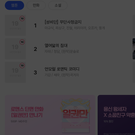
웹툰
만화
소설
[성비단] 무단사정금지
1
마규식, 피상구, 진월, 테리야끼, 오프카, 뚱개
열여덟의 침대
2
자태 / 청담, (원작)문슬로
언모럴 로맨틱 코미디
3
가감 / 쌔우, (원작)곽겨자