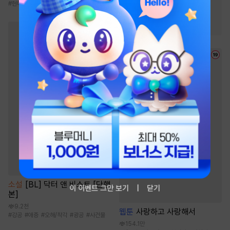
#
현대물
#
현대물
#
재벌남
#
친구
#
능글남
소설
[BL] 닥터 앤 비스트 [단행
이 이벤트 그만 보기
닫기
본]
9.2천
웹툰
사랑하고 사랑해서
#
강공
#
애증
#
오해/착각
#
광공
#
사건물
154.1만