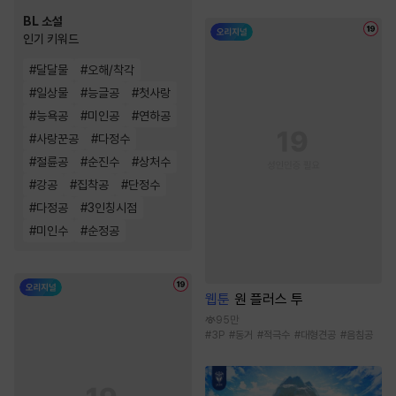
BL 소설
인기 키워드
#
달달물
#
오해/착각
#
일상물
#
능글공
#
첫사랑
#
능욕공
#
미인공
#
연하공
#
사랑꾼공
#
다정수
#
절륜공
#
순진수
#
상처수
#
강공
#
집착공
#
단정수
#
다정공
#
3인칭시점
#
미인수
#
순정공
웹툰
원 플러스 투
95만
#
3P
#
동거
#
적극수
#
대형견공
#
음침공