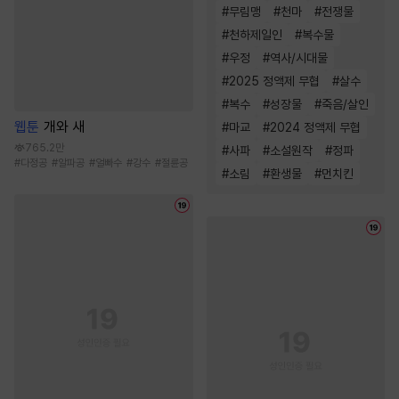
#
무림맹
#
천마
#
전쟁물
#
천하제일인
#
복수물
#
우정
#
역사/시대물
#
2025 정액제 무협
#
살수
#
복수
#
성장물
#
죽음/살인
웹툰
개와 새
#
마교
#
2024 정액제 무협
765.2만
#
사파
#
소설원작
#
정파
#
다정공
#
알파공
#
얼빠수
#
강수
#
절륜공
#
소림
#
환생물
#
먼치킨