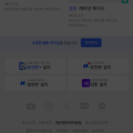
59.1만
웹툰
캐비넷 메이드
#
전생/환생
#
동양풍
#
능력녀
#
걸크러시
33.2만
#
소심수
#
연하공
#
현대물
#
미인공
#
학원/캠퍼스
연재문의
소중한 웹툰 작가님
을 모십니다.
10배 적립, 2시간 먼저
원스토어에서
완전판+
설치
완전판 설치
Google Play에서
무협만화 플랫폼
일반판 설치
강툰 설치
회사소개
이용약관
개인정보처리방침
청소년보호정책
블루머니이용약관
고객센터
사업자정보
PC버전