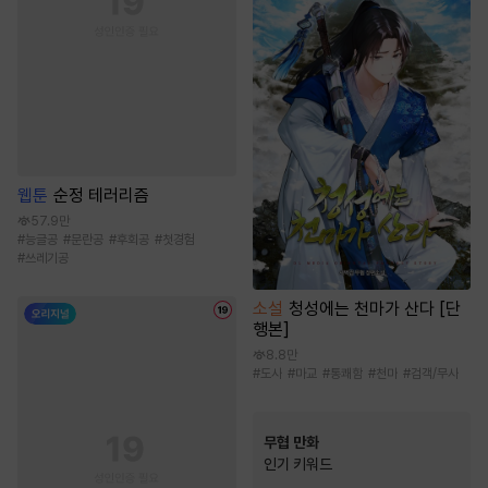
웹툰
순정 테러리즘
57.9만
#
능글공
#
문란공
#
후회공
#
첫경험
#
쓰레기공
소설
청성에는 천마가 산다 [단
행본]
8.8만
#
도사
#
마교
#
통쾌함
#
천마
#
검객/무사
무협 만화
인기 키워드