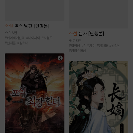
소설
엑스 남편 [단행본]
소설
은사 [단행본]
3.6만
#
베이비메신저
#
나이차이
#
시월드
7.8천
#
현대물
#
상처녀
#
집착남
#
신분차이
#
현대물
#
냉정남
#
카리스마남