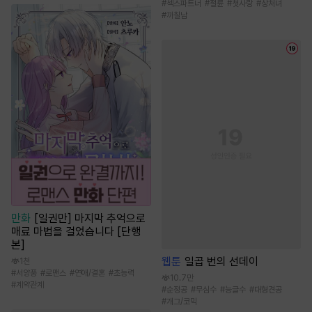
#
섹스파트너
#
절륜
#
첫사랑
#
상처녀
#
까칠남
만화
[일권만] 마지막 추억으로
매료 마법을 걸었습니다 [단행
본]
웹툰
일곱 번의 선데이
1천
#
서양풍
#
로맨스
#
연애/결혼
#
초능력
10.7만
#
계약관계
#
순정공
#
무심수
#
능글수
#
대형견공
#
개그/코믹