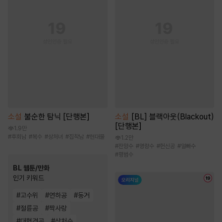
소설
불순한 탐닉 [단행본]
소설
[BL] 블랙아웃(Blackout)
[단행본]
1.9만
#
후회남
#
복수
#
상처녀
#
집착남
#
현대물
1.2만
#
잔망수
#
명랑수
#
헌신공
#
얼빠수
#
평범수
BL 웹툰/만화
인기 키워드
#
고수위
#
연하공
#
동거
#
절륜공
#
짝사랑
#
대형견공
#
상처수