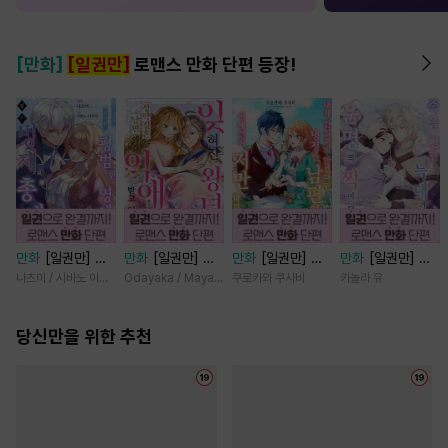
[만화]
[일권만]
로맨스 만화 단편 등장!
만화
[일권만] 모
만화
[일권만] 잊
만화
[일권만] 내
만화
[일권만] 죽
든 것을 포기한 평
혀진 왕녀지만 정
게 간섭하지 않겠
을 뻔한 늑대가 운
나츠미 / 시바노 이즈미
Odayaka / Maya Koike
쿠로카와 쿠사비
카놀라 유
범한 영애는 젊은
략결혼 한 남편에
다던 냉정한 남편
명의 짝이 되기까
빙제의 총애를 받
게 익애받고 있습
이 어째선지 저만
지 [단행본]
는다 [단행본]
당신만을 위한 추천
니다 [단행본]
바라봅니다 [단행
본]