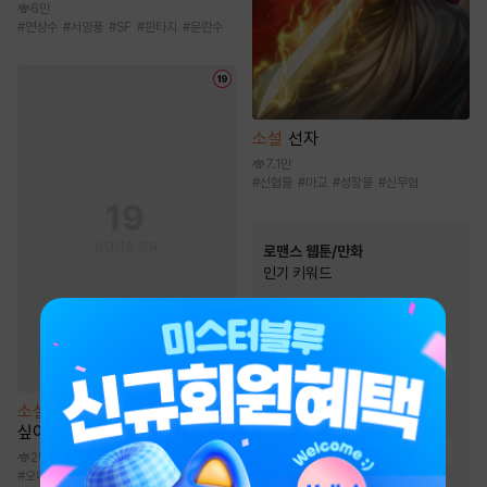
6만
#
연상수
#
서양풍
#
SF
#
판타지
#
문란수
소설
선자
7.1만
#
선협물
#
마교
#
성장물
#
신무협
로맨스 웹툰/만화
인기 키워드
#
까칠남
#
오피스물
#
트라우마
#
연애/결혼
#
성장물
#
서양풍
#
짝사랑
#
친구>연인
#
동거
소설
[BL] 너에게서 벗어나고
#
역사/시대물
#
힐링물
싶어 [단행본]
#
다정남
#
직진녀
#
재회물
2만
#
오메가버스
#
원나잇
#
상처공
#
할리킹
#
첫사랑
#
계약관계