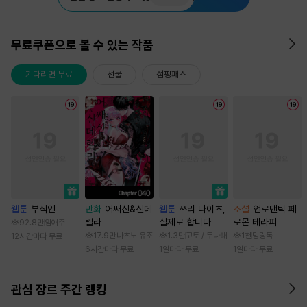
무료쿠폰으로 볼 수 있는 작품
기다리면 무료
선물
점핑패스
웹툰
부식인
만화
어쌔신&신데
웹툰
쓰리 나이츠,
소설
언로맨틱 페
렐라
실제로 합니다
로몬 테라피
92.8만
임애주
17.9만
나츠노 유조
1.3만
고토 / 두나래
1천
망랑독
12시간마다 무료
6시간마다 무료
1일마다 무료
1일마다 무료
관심 장르 주간 랭킹