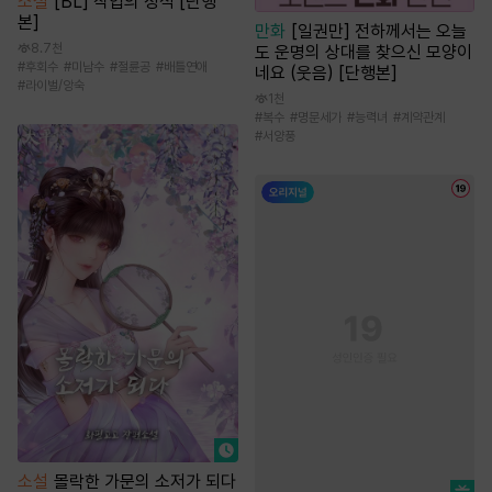
소설
[BL] 작업의 정석 [단행
본]
만화
[일권만] 전하께서는 오늘
8.7천
도 운명의 상대를 찾으신 모양이
#
후회수
#
미남수
#
절륜공
#
배틀연애
네요 (웃음) [단행본]
#
라이벌/앙숙
1천
#
복수
#
명문세가
#
능력녀
#
계약관계
#
서양풍
소설
몰락한 가문의 소저가 되다