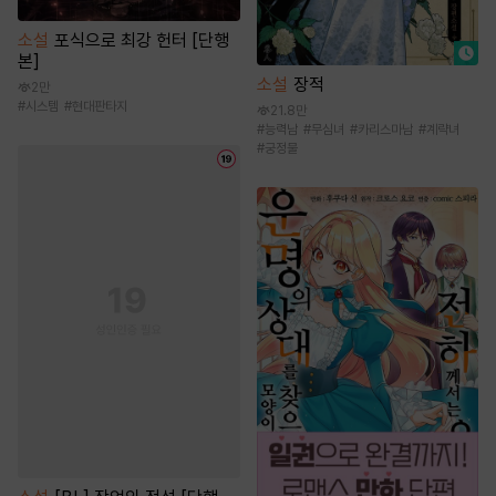
소설
포식으로 최강 헌터 [단행
본]
소설
장적
2만
#
시스템
#
현대판타지
21.8만
#
능력남
#
무심녀
#
카리스마남
#
계략녀
#
궁정물