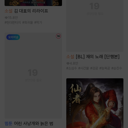
소설
김 대표의 리라이프
15.8만
#
현대판타지
#
회귀물
#
작가
소설
[BL] 재의 노래 [단행본]
4.8만
#
소심수
#
사건물
#
강공
#
능욕공
#
순진수
웹툰
어린 사냥개와 늙은 범