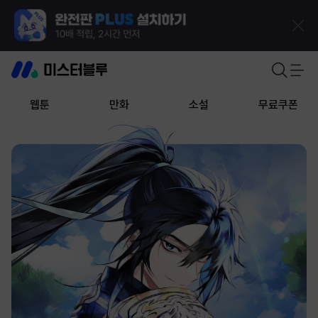
웹툰
만화
소설
무료쿠폰