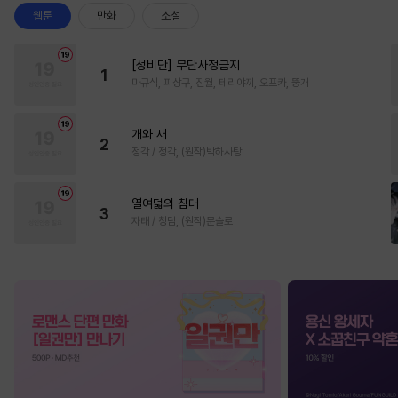
웹툰
만화
소설
[성비단] 무단사정금지
1
마규식, 피상구, 진월, 테리야끼, 오프카, 뚱개
개와 새
2
정각 / 정각, (원작)박하사탕
열여덟의 침대
3
자태 / 청담, (원작)문슬로