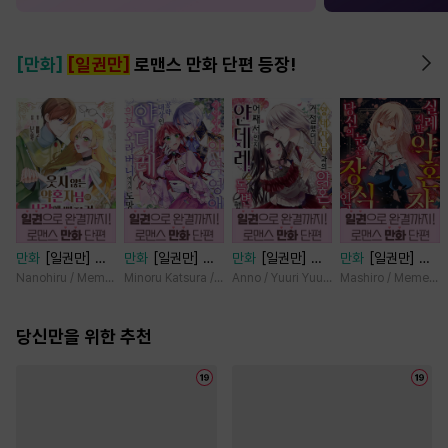
[만화]
[일권만]
로맨스 만화 단편 등장!
만화
[일권만] 웃
만화
[일권만] 기
만화
[일권만] 왕
만화
[일권만] 실
지 않는 약혼자님
억상실 악역 영애
태자님과의 약혼을
례지만 약혼자님,
Nanohiru / Memeko
Minoru Katsura / Mizune
Anno / Yuuri Yuudachi
Mashiro / Memeko
이 사랑에 빠진 건
는 공략 대상인 얀
거절했더니 어째서
당신의 눈은 장식
변장한 저인 것 같
데레 의붓 오라버
인지 얀데레로 돌
인가요? [단행본]
습니다 [단행본]
당신만을 위한 추천
니에게서 도망칠
변했습니다 [단행
수가 없다 [단행
본]
본]