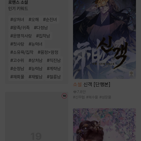
로맨스 소설
인기 키워드
#
상처녀
#
오해
#
순진녀
#
왕족/귀족
#
다정남
#
운명적사랑
#
집착남
#
첫사랑
#
능력녀
#
소유욕/집착
#
몸정>맘정
#
고수위
#
상처남
#
직진남
#
순정남
#
능력남
#
계략남
#
재회물
#
재벌남
#
절륜남
소설
신객 [단행본]
7.8만
#
신무협
#
복수물
#
성장물