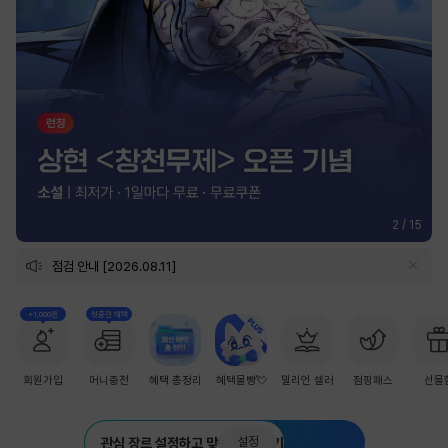
2
/
15
점검 안내 [2026.08.11]
+1,000원
첫충전 혜택
회원가입
머니충전
혜택 총정리
혜택몰빵💘
밀리언 셀러
점핑패스
선물
설정
관심 장르 설정하고 맞춤 추천 받기