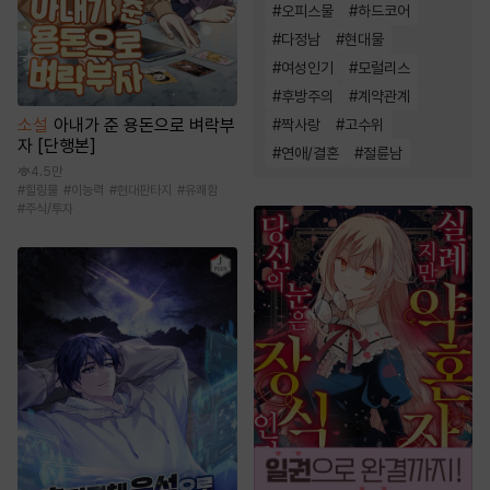
#
오피스물
#
하드코어
#
다정남
#
현대물
#
여성인기
#
모럴리스
#
후방주의
#
계약관계
소설
아내가 준 용돈으로 벼락부
#
짝사랑
#
고수위
자 [단행본]
#
연애/결혼
#
절륜남
4.5만
#
힐링물
#
이능력
#
현대판타지
#
유쾌함
#
주식/투자