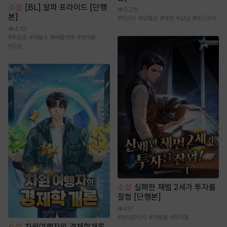
소설
[BL] 알파 프라이드 [단행
9.2천
본]
#
헌신수
#
냉혈공
#
애증
#
감금
#
하드코어
4.1만
#
무심공
#
재벌수
#
배틀연애
#
현대물
#
강공
소설
실패한 재벌 2세가 투자를
잘함 [단행본]
4만
#
현대판타지
#
재벌물
#
회귀물
소설
차원여행자의 경제학개론