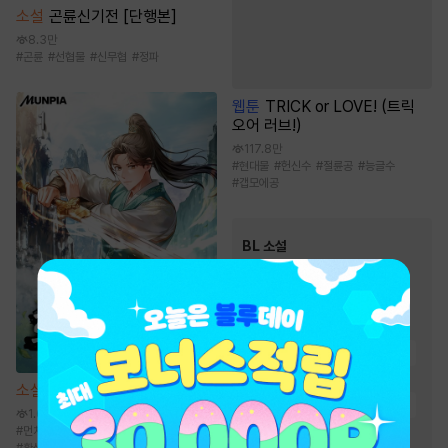
소설
곤륜신기전 [단행본]
8.3만
#
곤륜
#
선협물
#
신무협
#
정파
웹툰
TRICK or LOVE! (트릭
오어 러브!)
117.8만
#
현대물
#
헌신수
#
절륜공
#
능글수
#
갭모에공
BL 소설
인기 키워드
#
단정수
#
능글공
#
사랑꾼공
#
절륜공
#
일상물
#
집착공
#
순정공
#
다정수
#
강공
#
상처수
소설
환생 수선전 [단행본]
#
순진수
#
첫사랑
#
연하공
1.6만
#
달달물
#
미인수
#
먼치킨
#
신무협
#
선협물
#
성장물
#
환생물