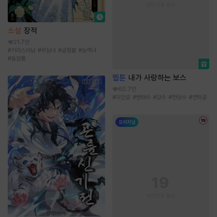
소설
장적
21.7만
#
카리스마남
#
무심녀
#
궁정물
#
능력녀
#
동양풍
웹툰
내가 사랑하는 보스
60.7만
#
미인공
#
변태수
#
강수
#
연상수
#
연하공