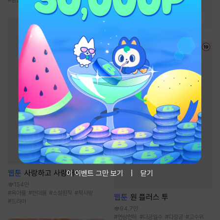
#
오해/착각
#
3인칭시점
#
다정공
#
미인공
#
능욕공
이 이벤트 그만 보기
닫기
웹툰
사랑하고 사랑해서
154만
#
육아물
#
현대물
#
소설원작
#
짝사랑
웹툰
원 플러스 투
#
드라마
94.7만
#
연상연하
#
다공일수
#
다정공
#
고수위