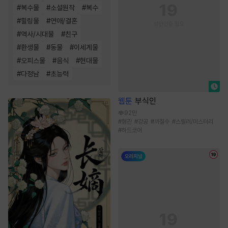
#
복수물
#
소설원작
#
복수
#
힐링물
#
연애/결혼
#
역사/시대물
#
친구
#
환생물
#
동물
#
이세계물
#
오피스물
#
음식
#
현대물
#
다정남
#
초능력
웹툰
부식인
92만
#
혐관
#
강공
#
까칠수
#
스릴러/미스터리
#
하드코어