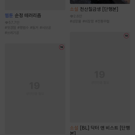
소설
천산칠금생 [단행본]
웹툰
순정 테러리즘
2.6만
#
성장물
#
비장함
#
전통무협
57.7만
#
첫경험
#
평범수
#
동거
#
서브공
#
쓰레기공
소설
[BL] 닥터 앤 비스트 [단행
본]