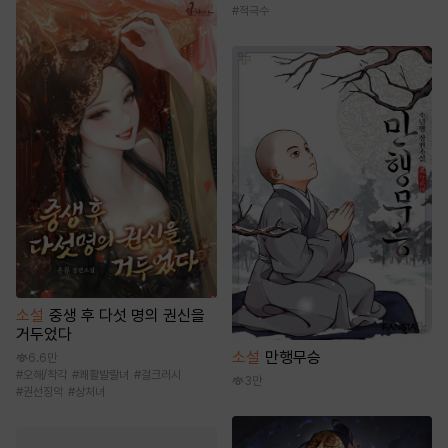
#
적극수
소설
중생 후 다섯 명의 권신을
거두었다
소설
만행무승
6.6만
#
오해/착각
#
쾌활발랄녀
#
걸크러시
3만
#
권선징악
#
상처녀