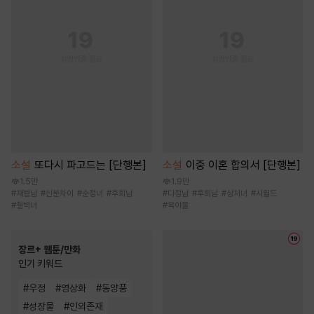
소설
또다시 파고드는 [단행본]
소설
이중 이혼 합의서 [단행본]
1.5만
1.9만
#
재벌남
#
신분차이
#
순정녀
#
후회남
#
다정남
#
후회남
#
상처녀
#
시월드
#
철벽녀
#
육아물
장르+ 웹툰/만화
인기 키워드
#
우정
#
영상화
#
동양풍
#
성장물
#
인외존재