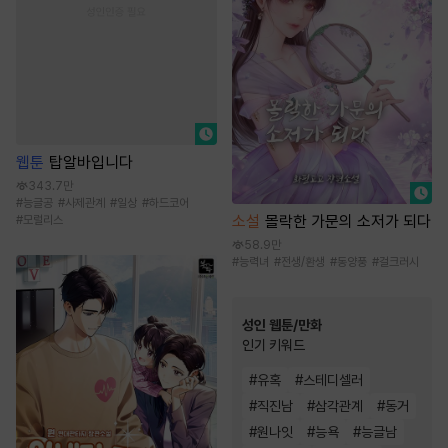
웹툰
탑알바입니다
343.7만
#
능글공
#
사제관계
#
일상
#
하드코어
소설
몰락한 가문의 소저가 되다
#
모럴리스
58.9만
#
능력녀
#
전생/환생
#
동양풍
#
걸크러시
성인 웹툰/만화
인기 키워드
#
유혹
#
스테디셀러
#
직진남
#
삼각관계
#
동거
#
원나잇
#
능욕
#
능글남