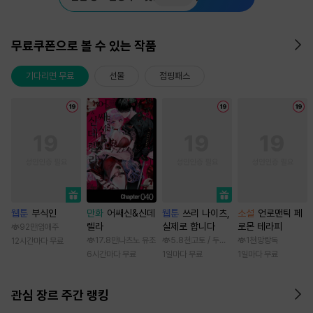
무료쿠폰으로 볼 수 있는 작품
기다리면 무료
선물
점핑패스
웹툰
부식인
만화
어쌔신&신데
웹툰
쓰리 나이츠,
소설
언로맨틱 페
렐라
실제로 합니다
로몬 테라피
92만
임애주
17.8만
나츠노 유조
5.8천
고토 / 두나래
1천
망랑독
12시간마다 무료
6시간마다 무료
1일마다 무료
1일마다 무료
관심 장르 주간 랭킹