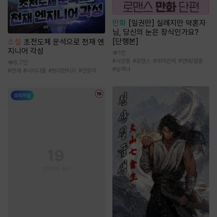
만화
[일권만] 실례지만 약혼자
님, 당신의 눈은 장식인가요?
[단행본]
소설
초전도체 운석으로 천재 엔
지니어 각성
1천
#
서양풍
#
로맨스
#
계약관계
#
연애/결혼
6.7만
#
능력녀
#
천재
#
사이다물
#
현대판타지
#
전문직