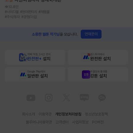
10.8만
#
사이다물
#
현대판타지
#
재벌물
#
주식/투자
#
경영/기업
연재문의
소중한 웹툰 작가님
을 모십니다.
10배 적립, 2시간 먼저
원스토어에서
완전판+
설치
완전판 설치
Google Play에서
무협만화 플랫폼
일반판 설치
강툰 설치
회사소개
이용약관
개인정보처리방침
청소년보호정책
블루머니이용약관
고객센터
사업자정보
PC버전