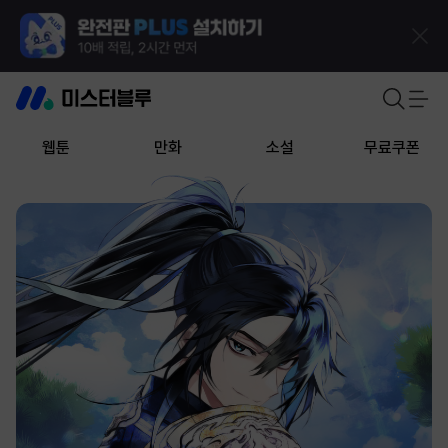
웹툰
만화
소설
무료쿠폰