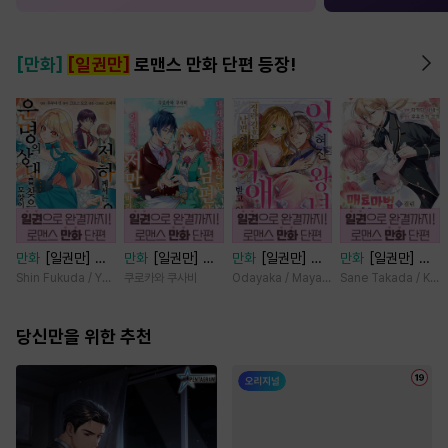
[만화]
[일권만]
로맨스 만화 단편 등장!
만화
[일권만] 전
만화
[일권만] 내
만화
[일권만] 잊
만화
[일권만] 매
하께서는 오늘도
게 간섭하지 않겠
혀진 왕녀지만 정
료 마법에 걸린 척
Shin Fukuda / Yoko Kurosu
쿠로카와 쿠사비
Odayaka / Maya Koike
Sane Takada / Koki
운명의 상대를 찾
다던 냉정한 남편
략결혼 한 남편에
했더니 냉담했던
으신 모양이네요
이 어째선지 저만
게 익애받고 있습
약혼자가 맹목적인
(웃음) [단행본]
당신만을 위한 추천
바라봅니다 [단행
니다 [단행본]
사랑꾼이 되었습니
본]
다 [단행본]