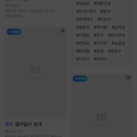
#
미남공
#
대형견공
34.3만
#
친구>연인
#
동거
#
현대물
#
소심수
#
능글공
#
집착공
#
학원/캠퍼스
#
츤데레수
#
미인수
#
절륜공
#
짝사랑
#
집착공
#
다정공
#
친구
#
하드코어
#
연하공
#
고수위
#
능글공
#
현대물
#
강공
#
연상수
#
다정수
#
상처수
웹툰
열여덟의 침대
538.2만
#
자낮수
#
능글공
#
학원/캠퍼스
#
헌신수