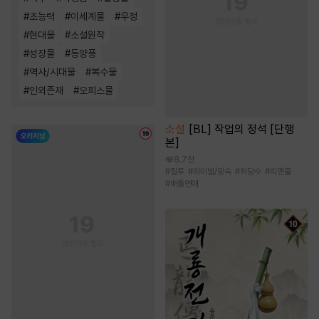
#
초능력
#
이세계물
#
우정
#
현대물
#
소설원작
#
성장물
#
동양풍
#
역사/시대물
#
복수물
#
인외존재
#
오피스물
소설
[BL] 작업의 정석 [단행
본]
8.7천
#
질투
#
라이벌/앙숙
#
허당수
#
리맨물
#
배틀연애