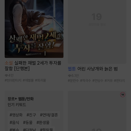
소설
실패한 재벌 2세가 투자를
잘함 [단행본]
웹툰
어린 사냥개와 늙은 범
4만
6.1만
#
현대판타지
#
재벌물
#
회귀물
#
문란수
#
적극수
#
연상수
#
거유
#
판타지
장르+ 웹툰/만화
인기 키워드
#
영상화
#
친구
#
연애/결혼
#
음식
#
동물
#
환생물
#
복수
#
다정남
#
힐링물