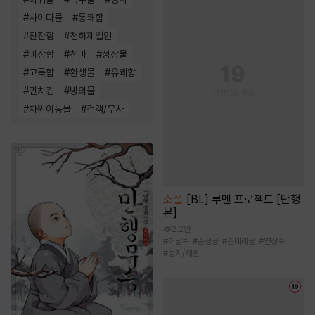
#
사이다물
#
통쾌함
#
잔잔함
#
천하제일인
#
비장함
#
천마
#
성장물
#
고독함
#
환생물
#
유쾌함
#
먼치킨
#
빙의물
#
차원이동물
#
검객/무사
소설
[BL] 루멘 프로젝트 [단행
본]
2.2만
#
허당수
#
순정공
#
츤데레공
#
연상수
#
정치/재벌