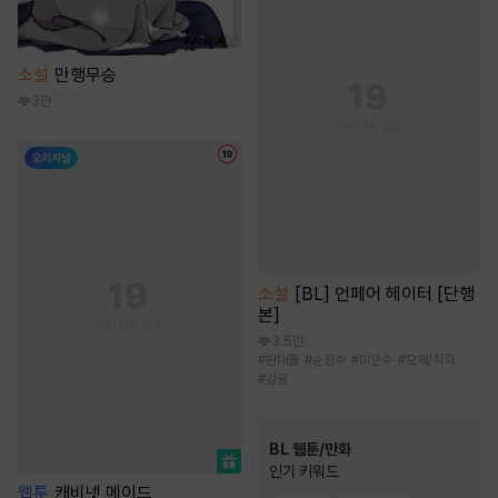
소설
만행무승
3만
소설
[BL] 언페어 헤이터 [단행
본]
3.5만
#
현대물
#
순정수
#
미인수
#
오해/착각
#
강공
BL 웹툰/만화
인기 키워드
웹툰
캐비넷 메이드