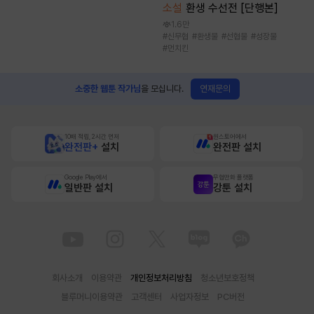
소설
환생 수선전 [단행본]
1.6만
#
신무협
#
환생물
#
선협물
#
성장물
#
먼치킨
연재문의
소중한 웹툰 작가님
을 모십니다.
10배 적립, 2시간 먼저
원스토어에서
완전판+
설치
완전판 설치
Google Play에서
무협만화 플랫폼
일반판 설치
강툰 설치
회사소개
이용약관
개인정보처리방침
청소년보호정책
블루머니이용약관
고객센터
사업자정보
PC버전