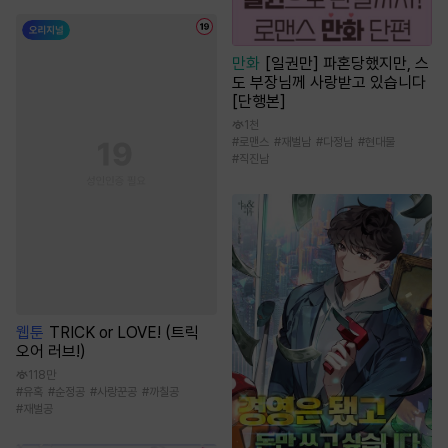
만화
[일권만] 파혼당했지만, 스
도 부장님께 사랑받고 있습니다
[단행본]
1천
#
로맨스
#
재벌남
#
다정남
#
현대물
#
직진남
웹툰
TRICK or LOVE! (트릭
오어 러브!)
118만
#
유혹
#
순정공
#
사랑꾼공
#
까칠공
#
재벌공