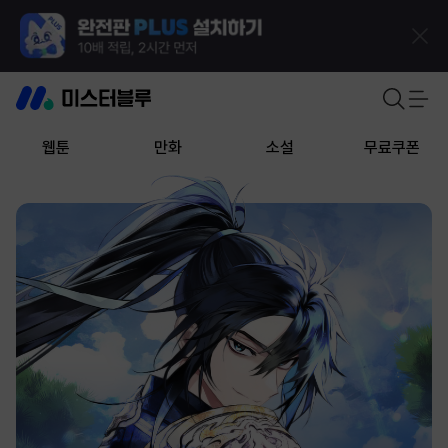
웹툰
만화
소설
무료쿠폰