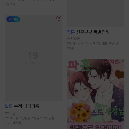
#
집착공
웹툰
신혼부부 특별전형
532만
#
오메가버스
#
미남공
#
현대물
#
첫사랑
#
미인수
웹툰
순정 테러리즘
58만
#
쓰레기공
#
연상공
#
평범수
#
첫경험
#
나이차커플