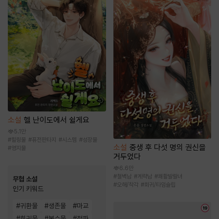
소설
헬 난이도에서 쉴게요
5.1만
#
힐링물
#
퓨전판타지
#
시스템
#
성장물
소설
중생 후 다섯 명의 권신을
#
영지물
거두었다
6.6만
#
철벽남
#
계략남
#
쾌활발랄녀
무협 소설
#
오해/착각
#
회귀/타임슬립
인기 키워드
#
귀환물
#
생존물
#
마교
#
회귀물
#
복수물
#
정파