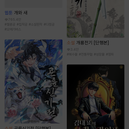
웹툰
개와 새
765.4만
#
절륜공
#
집착공
#
소설원작
#
다정공
#
오메가버스
소설
개룡전기 [단행본]
3.4만
#
복수물
#
전통무협
#
성장물
#
정파
소설
곤륜신기전 [단행본]