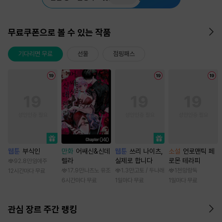
무료쿠폰으로 볼 수 있는 작품
기다리면 무료
선물
점핑패스
웹툰
부식인
만화
어쌔신&신데
웹툰
쓰리 나이츠,
소설
언로맨틱 페
렐라
실제로 합니다
로몬 테라피
92.8만
임애주
17.9만
나츠노 유조
1.3만
고토 / 두나래
1천
망랑독
12시간마다 무료
6시간마다 무료
1일마다 무료
1일마다 무료
관심 장르 주간 랭킹