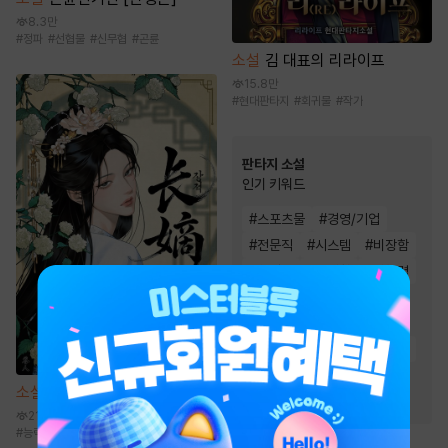
8.3만
#
정파
#
선협물
#
신무협
#
곤륜
소설
김 대표의 리라이프
15.8만
#
현대판타지
#
회귀물
#
작가
판타지 소설
인기 키워드
#
스포츠물
#
경영/기업
#
전문직
#
시스템
#
비장함
#
환생물
#
유쾌함
#
이능력
#
재벌물
#
전쟁물
#
게임시스템
#
차원이동물
#
회귀물
#
성장물
#
먼치킨
#
빙의물
#
천재
#
복수물
소설
장적
#
생존물
#
통쾌함
21.8만
#
능력녀
#
능력남
#
복수
#
궁정물
#
동양풍