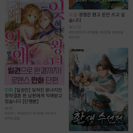
소설
경영은 됐고 돈만 쓰고 싶
습니다
3.7만
#
현대판타지
#
재벌물
#
성장물
#
환생물
#
먼치킨
만화
[일권만] 잊혀진 왕녀지만
정략결혼 한 남편에게 익애받고
있습니다 [단행본]
1천
#
로맨스
#
애증관계
#
서양풍
#
상처녀
#
연애/결혼