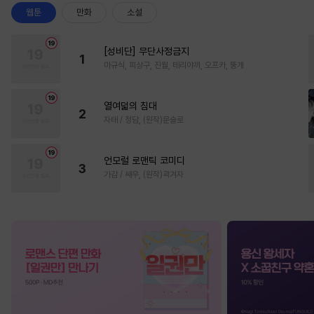
웹툰
만화
소설
[성비단] 무단사정금지
1
마규식, 피상구, 진월, 테리야끼, 오프카, 뚱개
열여덟의 침대
2
자태 / 청담, (원작)문슬로
언모럴 로맨틱 코미디
3
가감 / 쌔우, (원작)곽겨자