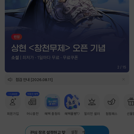
2
/
15
점검 안내 [2026.08.11]
+1,000원
첫충전 혜택
회원가입
머니충전
혜택 총정리
혜택몰빵💘
밀리언 셀러
점핑패스
선물
설정
관심 장르 설정하고 맞춤 추천 받기