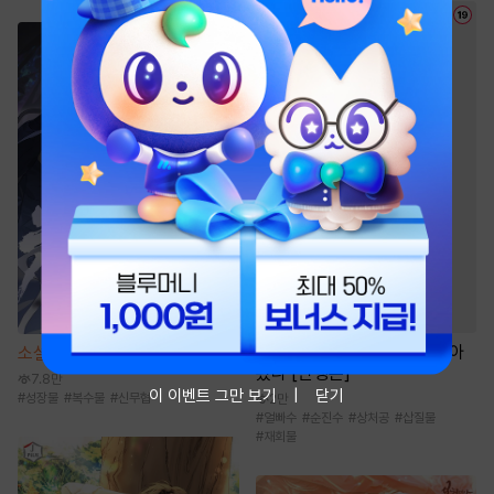
소설
[BL] 죽은 첫사랑이 돌아
소설
신객 [단행본]
왔다 [단행본]
7.8만
이 이벤트 그만 보기
닫기
#
성장물
#
복수물
#
신무협
2만
#
얼빠수
#
순진수
#
상처공
#
삽질물
#
재회물