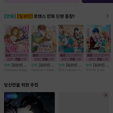
[만화]
[일권만]
로맨스 만화 단편 등장!
만화
[일권만] 잊
만화
[일권만] 웃
만화
[일권만] 전
만화
[일권만] 내
혀진 왕녀지만 정
지 않는 약혼자님
하께서는 오늘도
게 간섭하지 않겠
Odayaka / Maya Koike
Nanohiru / Memeko
Shin Fukuda / Yoko Kurosu
쿠로카와 쿠사비
략결혼 한 남편에
이 사랑에 빠진 건
운명의 상대를 찾
다던 냉정한 남편
게 익애받고 있습
변장한 저인 것 같
으신 모양이네요
이 어째선지 저만
니다 [단행본]
당신만을 위한 추천
습니다 [단행본]
(웃음) [단행본]
바라봅니다 [단행
본]