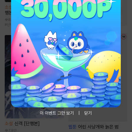
#
단정수
#
달달물
#
다정공
소설
청성에는 천마가 산다 [단
#
3인칭시점
#
첫사랑
행본]
#
미인수
#
미인공
#
일상물
8.8만
#
신무협
#
마교
#
천마
#
도사
#
검객/무사
이 이벤트 그만 보기
닫기
소설
신객 [단행본]
웹툰
어린 사냥개와 늙은 범
7.8만