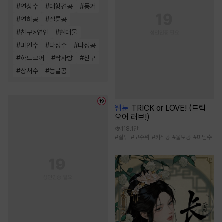
#
연상수
#
대형견공
#
동거
#
연하공
#
절륜공
#
친구>연인
#
현대물
#
미인수
#
다정수
#
다정공
#
하드코어
#
짝사랑
#
친구
#
상처수
#
능글공
웹툰
TRICK or LOVE! (트릭
오어 러브!)
118.1만
#
질투
#
고수위
#
키작공
#
울보공
#
미남수