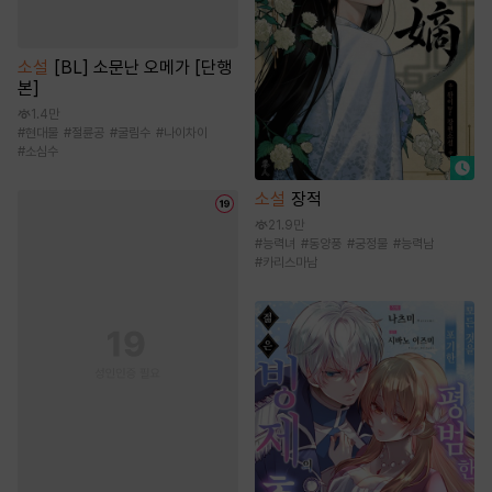
소설
[BL] 소문난 오메가 [단행
본]
1.4만
#
현대물
#
절륜공
#
굴림수
#
나이차이
#
소심수
소설
장적
21.9만
#
능력녀
#
동양풍
#
궁정물
#
능력남
#
카리스마남