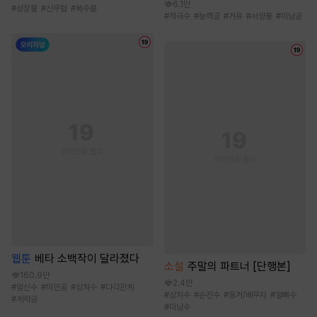
6.1만
#
성장물
#
신무협
#
복수물
#
적극수
#
능력공
#
거유
#
서양풍
#
미남공
웹툰
베타 소백작이 달라졌다
소설
주말의 파트너 [단행본]
160.9만
2.4만
#
임신수
#
미인공
#
상처수
#
다각관계
#
상처수
#
순진수
#
동거/배우자
#
얼빠수
#
계략공
#
미남수