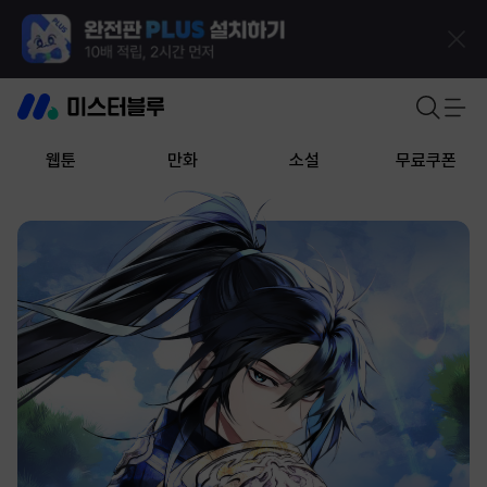
웹툰
만화
소설
무료쿠폰