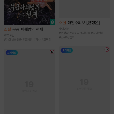
소설
해일주의보 [단행본]
3.4천
소설
무공 파훼법의 천재
#
순정남
#
동정남
#
재회물
#
사내연애
2.9만
#
소유욕/집착
#
마교
#
회귀물
#
유쾌함
#
학사
#
코믹함