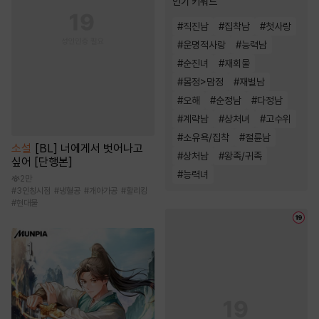
인기 키워드
#
직진남
#
집착남
#
첫사랑
#
운명적사랑
#
능력남
#
순진녀
#
재회물
#
몸정>맘정
#
재벌남
#
오해
#
순정남
#
다정남
#
계략남
#
상처녀
#
고수위
#
소유욕/집착
#
절륜남
소설
[BL] 너에게서 벗어나고
#
상처남
#
왕족/귀족
싶어 [단행본]
#
능력녀
2만
#
3인칭시점
#
냉혈공
#
개아가공
#
할리킹
#
현대물