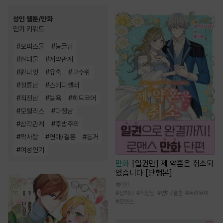
성인 웹툰/만화
인기 키워드
#
오피스물
#
능글남
#
현대물
#
계약관계
#
원나잇
#
유혹
#
고수위
#
절륜남
#
스테디셀러
#
직진남
#
능욕
#
하드코어
#
모럴리스
#
다정남
#
삼각관계
#
후방주의
#
짝사랑
#
연애/결혼
#
동거
#
여성인기
만화
[일권만] 제 약혼은 취소되
었습니다 [단행본]
1천
#
상처녀
#
직진남
#
연애/결혼
#
트라우마
#
로맨스