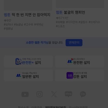
웹툰
불굴의 챔피언
웹툰
떡 한 번 치면 안 잡아먹지
571.1만
9만
#
피폐물
#
다각관계
#
굴림수
#
쓰레기수
#
상처녀
#
능글남
#
고수위
#
계략남
#
스포츠
#
절륜남
연재문의
소중한 웹툰 작가님
을 모십니다.
10배 적립, 2시간 먼저
원스토어에서
완전판+
설치
완전판 설치
Google Play에서
무협만화 플랫폼
일반판 설치
강툰 설치
회사소개
이용약관
개인정보처리방침
청소년보호정책