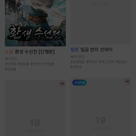
웹툰
일곱 번의 선데이
소설
환생 수선전 [단행본]
10.8만
1.6만
#
츤데레공
#
떡대수
#
개그/코믹
#
능글수
#
신무협
#
성장물
#
먼치킨
#
선협물
#
연하공
#
환생물