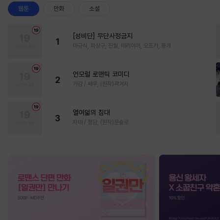
웹툰
만화
소설
[성비단] 무단사정금지
1
마규식, 피상구, 진월, 테리야끼, 오프카, 뚱개
언모럴 로맨틱 코미디
2
가감 / 쌔우, (원작)곽겨자
열여덟의 침대
3
자태 / 청담, (원작)문슬로