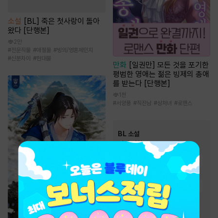
소설
[BL] 죽은 첫사랑이 돌아
왔다 [단행본]
2만
#
전문직물
#
애절물
#
빙의/영혼체인지
#
신분차이
#
현대물
만화
[일권만] 모든 것을 포기한
평범한 영애는 젊은 빙제의 총애
를 받는다 [단행본]
1천
#
서양풍
#
직진남
#
상처녀
#
로맨스
BL 소설
인기 키워드
#
순정공
#
상처수
#
다정수
#
능글공
#
연하공
#
사랑꾼공
#
절륜공
#
강공
#
능욕공
#
순진수
#
오해/착각
#
집착공