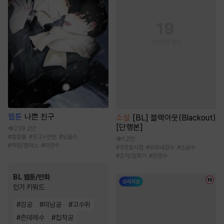
웹툰
나쁜 친구
소설
[BL] 블랙아웃(Blackout)
[단행본]
239.2만
#
힐링물
#
친구>연인
#
모쏠수
1.2만
#
학원/캠퍼스
#
미인수
#
3인칭시점
#
외유내강수
#
소심수
#
조직/암흑가
#
잔망수
BL 웹툰/만화
인기 키워드
#
강공
#
미남공
#
고수위
#
츤데레수
#
집착공