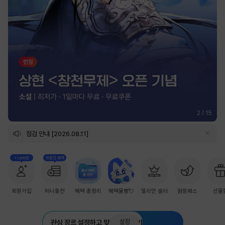
2
/
15
점검 안내 [2026.08.11]
+1,000원
첫충전 혜택
회원가입
머니충전
혜택 총정리
혜택몰빵💘
밀리언 셀러
점핑패스
선물
설정
관심 장르 설정하고 맞춤 추천 받기