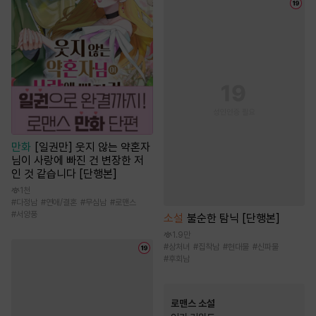
만화
[일권만] 웃지 않는 약혼자
님이 사랑에 빠진 건 변장한 저
인 것 같습니다 [단행본]
1천
#
다정남
#
연애/결혼
#
무심남
#
로맨스
#
서양풍
소설
불순한 탐닉 [단행본]
1.9만
#
상처녀
#
집착남
#
현대물
#
신파물
#
후회남
로맨스 소설