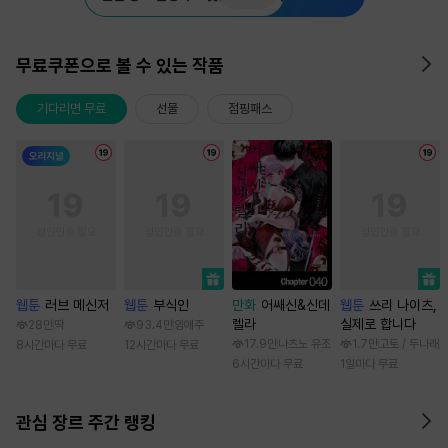
무료쿠폰으로 볼 수 있는 작품
기다리면 무료
선물
점핑패스
웹툰
러브 메신저
웹툰
부식인
만화
어쌔신&신데
웹툰
쓰리 나이츠,
렐라
실제로 합니다
28만
딱
93.4만
임애주
17.9만
나츠노 유조
1.7만
고토 / 두나래
8시간마다 무료
12시간마다 무료
6시간마다 무료
1일마다 무료
관심 장르 주간 랭킹