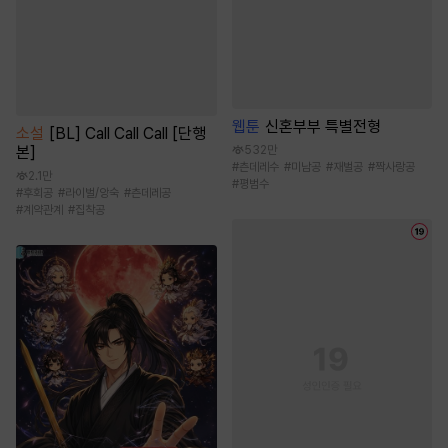
웹툰
신혼부부 특별전형
소설
[BL] Call Call Call [단행
532만
본]
#
츤데레수
#
미남공
#
재벌공
#
짝사랑공
2.1만
#
평범수
#
후회공
#
라이벌/앙숙
#
츤데레공
#
계약관계
#
집착공