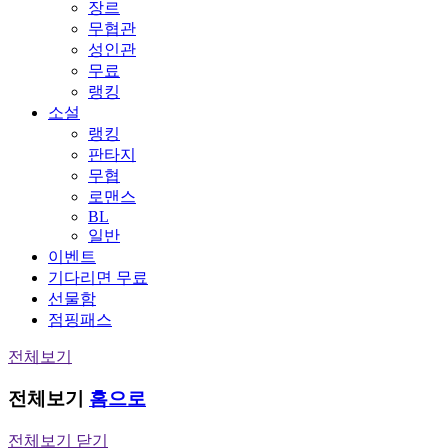
장르
무협관
성인관
무료
랭킹
소설
랭킹
판타지
무협
로맨스
BL
일반
이벤트
기다리면 무료
선물함
점핑패스
전체보기
전체보기
홈으로
전체보기 닫기