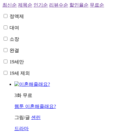
최신순
제목순
인기순
리뷰수순
할인율순
무료순
정액제
대여
소장
완결
19세만
19세 제외
3화 무료
웹툰
이혼해줄래요?
그림/글
셴린
드라마