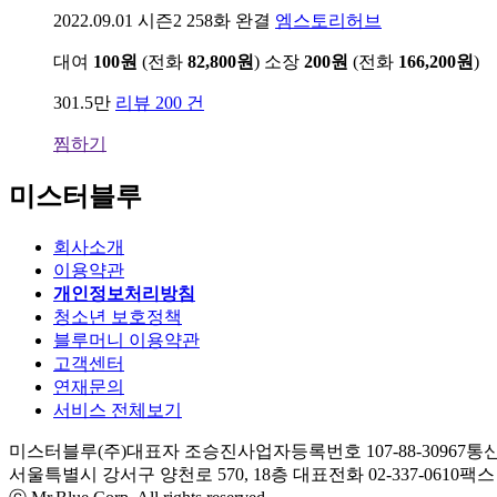
2022.09.01
시즌2 258화 완결
엠스토리허브
대여
100원
(전화
82,800원
)
소장
200원
(전화
166,200원
)
301.5만
리뷰 200 건
찜하기
미스터블루
회사소개
이용약관
개인정보처리방침
청소년 보호정책
블루머니 이용약관
고객센터
연재문의
서비스 전체보기
미스터블루(주)
대표자 조승진
사업자등록번호 107-88-30967
통신
서울특별시 강서구 양천로 570, 18층
대표전화 02-337-0610
팩스 0