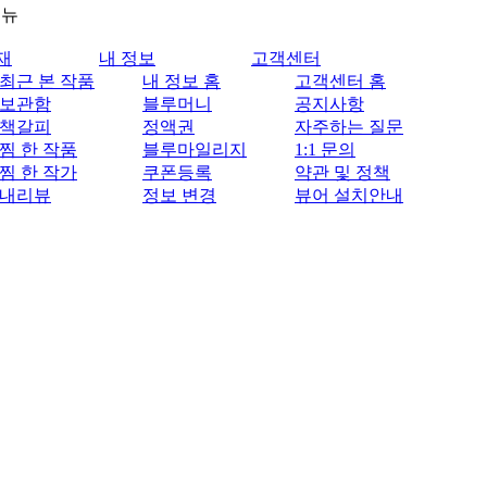
메뉴
재
내 정보
고객센터
최근 본 작품
내 정보 홈
고객센터 홈
보관함
블루머니
공지사항
책갈피
정액권
자주하는 질문
찜 한 작품
블루마일리지
1:1 문의
찜 한 작가
쿠폰등록
약관 및 정책
내리뷰
정보 변경
뷰어 설치안내