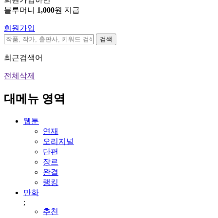
블루머니
1,000
원 지급
회원가입
검색
최근검색어
전체삭제
대메뉴 영역
웹툰
연재
오리지널
단편
장르
완결
랭킹
만화
;
추천