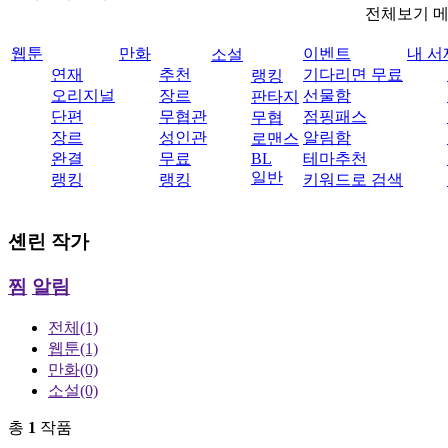
전체보기 
웹툰
만화
이벤트
내 서
소설
연재
추천
기다리면 무료
랭킹
오리지널
장르
선물함
판타지
단편
무협관
점핑패스
무협
장르
성인관
알림함
로맨스
완결
무료
BL
테마추천
일반
랭킹
랭킹
키워드로 검색
셴린
작가
찜
알림
전체
(1)
웹툰
(1)
만화
(0)
소설
(0)
총
1
작품