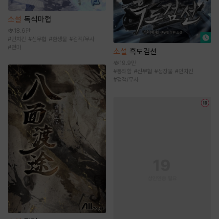
소설
독식마협
18.6만
#
먼치킨
#
신무협
#
환생물
#
검객/무사
#
천마
소설
흑도검선
19.9만
#
통쾌함
#
신무협
#
성장물
#
먼치킨
#
검객/무사