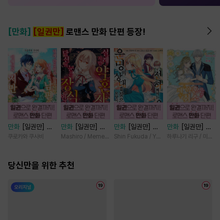
[만화]
[일권만]
로맨스 만화 단편 등장!
만화
[일권만] 내
만화
[일권만] 실
만화
[일권만] 전
만화
[일권만] 제
게 간섭하지 않겠
례지만 약혼자님,
하께서는 오늘도
약혼은 취소되었습
쿠로카와 쿠사비
Mashiro / Memeko
Shin Fukuda / Yoko Kurosu
하루나기 리구 / 미즈메
다던 냉정한 남편
당신의 눈은 장식
운명의 상대를 찾
니다 [단행본]
이 어째선지 저만
인가요? [단행본]
으신 모양이네요
바라봅니다 [단행
당신만을 위한 추천
(웃음) [단행본]
본]