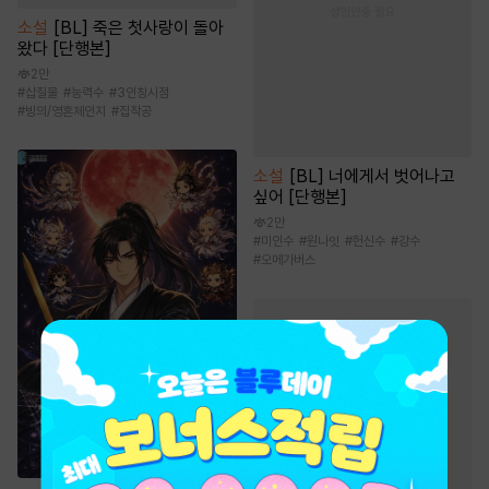
소설
[BL] 죽은 첫사랑이 돌아
왔다 [단행본]
2만
#
삽질물
#
능력수
#
3인칭시점
#
빙의/영혼체인지
#
집착공
소설
[BL] 너에게서 벗어나고
싶어 [단행본]
2만
#
미인수
#
원나잇
#
헌신수
#
강수
#
오메가버스
판타지 소설
인기 키워드
#
스포츠물
#
유쾌함
#
전문직
#
회귀물
#
천재
#
게임시스템
#
환생물
#
경영/기업
#
먼치킨