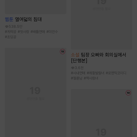
웹툰
열여덟의 침대
538.5만
#
계략공
#
첫사랑
#
배틀연애
#
미인수
#
초딩공
소설
팀장 오빠와 회의실에서
[단행본]
3.6천
#
사내연애
#
쾌활발랄녀
#
로맨틱코미디
#
절륜남
#
짝사랑녀