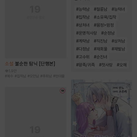
#
능력남
#
절륜남
#
능력녀
#
집착남
#
소유욕/집착
#
상처녀
#
몸정>맘정
#
운명적사랑
#
순정남
#
계략남
#
직진남
#
상처남
#
다정남
#
재회물
#
재벌남
#
고수위
#
순진녀
소설
불순한 탐닉 [단행본]
#
왕족/귀족
#
첫사랑
#
오해
1.9만
#
복수
#
집착남
#
오만남
#
후회남
#
현대물