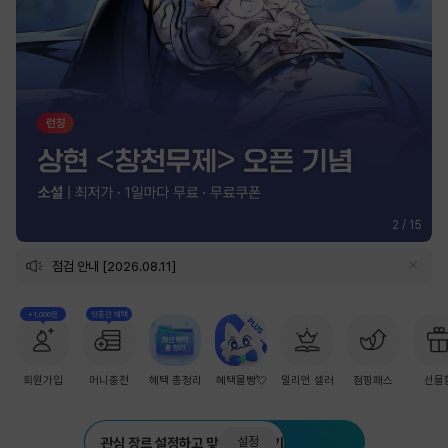
2
/
15
점검 안내 [2026.08.11]
+1,000원
첫충전 혜택
회원가입
머니충전
혜택 총정리
혜택몰빵💘
밀리언 셀러
점핑패스
선물
설정
관심 장르 설정하고 맞춤 추천 받기