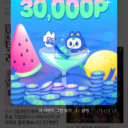
소설
무공 파훼법의 천재
#
재벌물
#
시스템
2.9만
#
차원이동물
#
비장함
#
먼치킨
#
통쾌함
#
회귀물
#
마교
#
책사
#
전쟁물
#
통쾌함
#
생존물
#
성장물
#
빙의물
#
이능력
#
복수물
이 이벤트 그만 보기
닫기
만화
[일권만] 왕태자님과의 약
혼을 거절했더니 어째서인지 얀
데레로 돌변했습니다 [단행본]