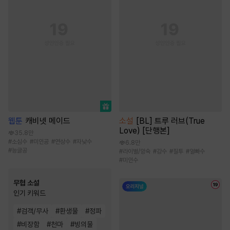
웹툰
캐비넷 메이드
소설
[BL] 트루 러브(True
Love) [단행본]
35.8만
#
소심수
#
미인공
#
연상수
#
자낮수
6.8만
#
능글공
#
라이벌/앙숙
#
강수
#
질투
#
얼빠수
#
미인수
무협 소설
인기 키워드
#
검객/무사
#
환생물
#
정파
#
비장함
#
천마
#
빙의물