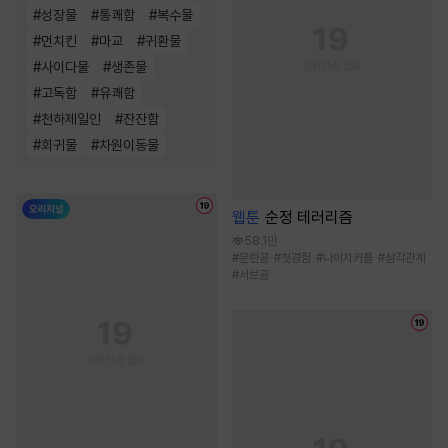
#
성장물
#
통쾌함
#
복수물
#
먼치킨
#
마교
#
귀환물
#
사이다물
#
생존물
#
고독함
#
유쾌함
#
천하제일인
#
잔잔함
#
회귀물
#
차원이동물
웹툰
순정 테러리즘
58.1만
#
문란공
#
첫경험
#
나이차커플
#
삼각관계
#
서브공