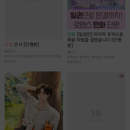
만화
[일권만] 마지막 추억으로
매료 마법을 걸었습니다 [단행
소설
은사 [단행본]
본]
8.1천
1천
#
카리스마남
#
동정녀
#
신분차이
#
현대물
#
무심남
#
로맨스
#
직진녀
#
초능력
#
순진녀
#
계약관계