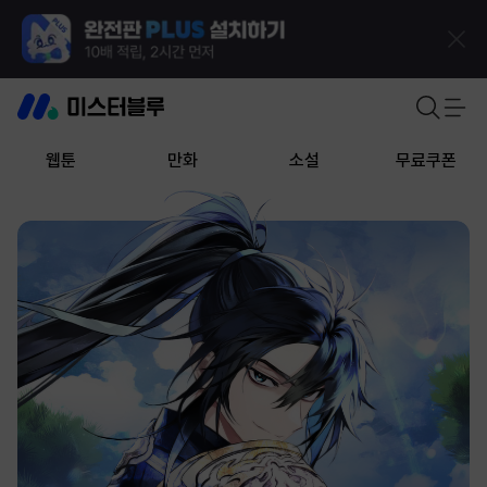
웹툰
만화
소설
무료쿠폰