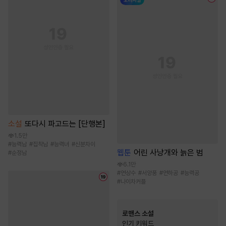
소설
또다시 파고드는 [단행본]
1.5만
#
능력남
#
집착남
#
능력녀
#
신분차이
웹툰
어린 사냥개와 늙은 범
#
순정남
6.1만
#
연상수
#
서양풍
#
연하공
#
능력공
#
나이차커플
로맨스 소설
인기 키워드