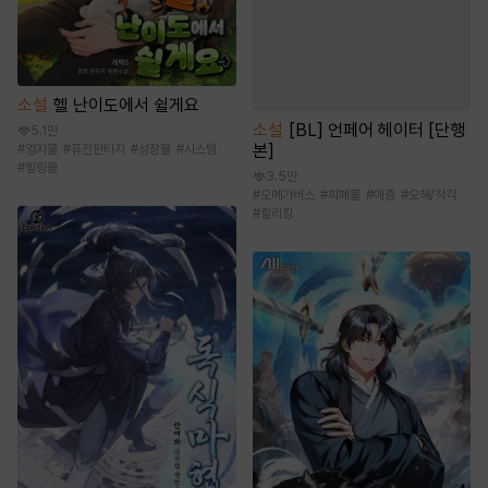
소설
헬 난이도에서 쉴게요
소설
[BL] 언페어 헤이터 [단행
5.1만
본]
#
영지물
#
퓨전판타지
#
성장물
#
시스템
#
힐링물
3.5만
#
오메가버스
#
피폐물
#
애증
#
오해/착각
#
할리킹