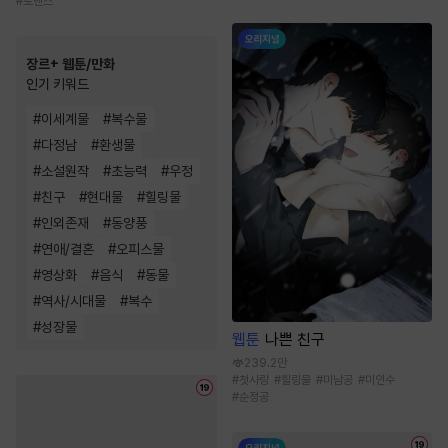
#
로맨스
장르+ 웹툰/만화
인기 키워드
#
이세계물
#
복수물
#
다정남
#
환생물
#
소설원작
#
초능력
#
우정
#
친구
#
현대물
#
힐링물
#
인외존재
#
동양풍
#
연애/결혼
#
오피스물
#
영상화
#
음식
#
동물
#
역사/시대물
#
복수
#
성장물
웹툰
나쁜 친구
239.2만
#
첫사랑
#
힐링물
#
미남공
#
미인수
#
순정공