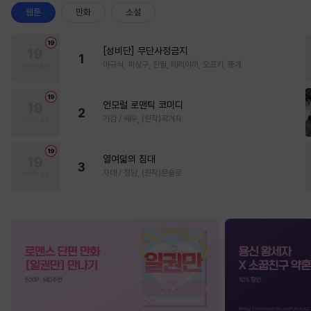
웹툰
만화
소설
[성비단] 무단사정금지
1
마규식, 피상구, 진월, 테리야끼, 오프카, 뚱개
언모럴 로맨틱 코미디
2
가감 / 쌔우, (원작)곽겨자
열여덟의 침대
3
자태 / 청담, (원작)문슬로