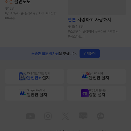
소설
팔면도도
12만
#
검객/무사
#
성장물
#
먼치킨
#
비장함
#
복수물
웹툰
사랑하고 사랑해서
154.3만
#
소설원작
#
집착남
#
육아물
#
후회남
#
섹스파트너
연재문의
소중한 웹툰 작가님
을 모십니다.
10배 적립, 2시간 먼저
원스토어에서
완전판+
설치
완전판 설치
Google Play에서
무협만화 플랫폼
일반판 설치
강툰 설치