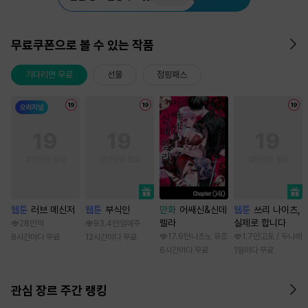
무료쿠폰으로 볼 수 있는 작품
기다리면 무료
선물
점핑패스
웹툰
러브 메신저
웹툰
부식인
만화
어쌔신&신데
웹툰
쓰리 나이츠,
렐라
실제로 합니다
28만
딱
93.4만
임애주
17.9만
나츠노 유조
1.7만
고토 / 두나래
8시간마다 무료
12시간마다 무료
6시간마다 무료
1일마다 무료
관심 장르 주간 랭킹