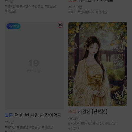
소설
김 대표의 리라이프
1천
#
계약관계
#
로맨스
#
환생물
#
능글남
15.8만
#
직진남
#
작가
#
현대판타지
#
회귀물
소설
가권신 [단행본]
웹툰
떡 한 번 치면 안 잡아먹지
1.2만
9만
#
달달물
#
첫사랑
#
동양풍
#
능력남
#
계략남
#
절륜남
#
능글남
#
직진남
#
다정녀