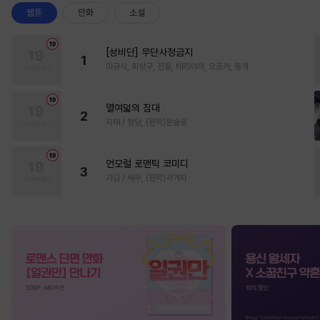
웹툰
만화
소설
[성비단] 무단사정금지
1
마규식, 피상구, 진월, 테리야끼, 오프카, 뚱개
열여덟의 침대
2
자태 / 청담, (원작)문슬로
언모럴 로맨틱 코미디
3
가감 / 쌔우, (원작)곽겨자