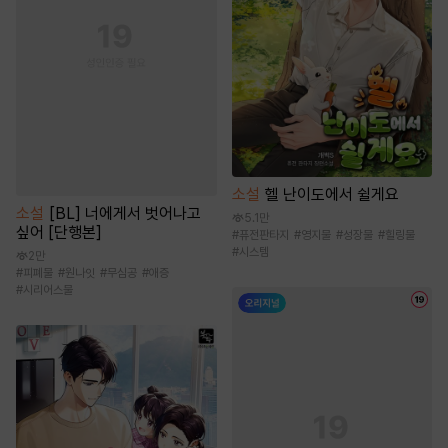
소설
헬 난이도에서 쉴게요
소설
[BL] 너에게서 벗어나고
5.1만
싶어 [단행본]
#
퓨전판타지
#
영지물
#
성장물
#
힐링물
#
시스템
2만
#
피폐물
#
원나잇
#
무심공
#
애증
#
시리어스물