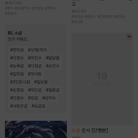
427.4만
고
#
복수
#
오해/착각
#
연상공
#
연하수
20.9만
#
굴림수
#
무심남
#
로맨스
#
인외존재
#
후회남
#
첫사랑
BL 소설
인기 키워드
#
연하공
#
오해/착각
#
다정수
#
미인수
#
달달물
#
능욕공
#
다정공
#
순진수
#
집착공
#
첫사랑
#
3인칭시점
#
일상물
#
순정공
#
미인공
#
절륜공
#
단정수
#
강공
#
상처수
#
사랑꾼공
#
능글공
소설
은사 [단행본]
8천