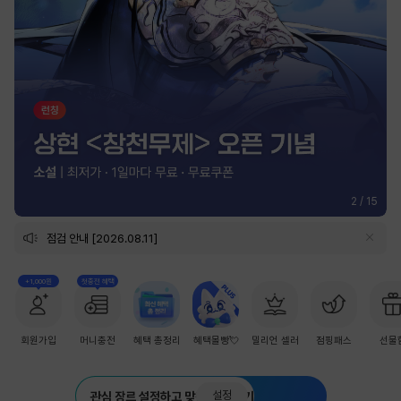
2
/
15
점검 안내 [2026.08.11]
+1,000원
첫충전 혜택
회원가입
머니충전
혜택 총정리
혜택몰빵💘
밀리언 셀러
점핑패스
선물
설정
관심 장르 설정하고 맞춤 추천 받기