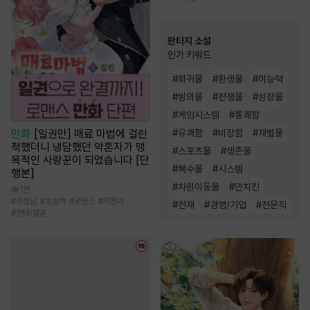
판타지 소설
인기 키워드
#
회귀물
#
환생물
#
이능력
#
빙의물
#
전쟁물
#
성장물
#
게임시스템
#
통쾌함
#
유쾌함
#
비장함
#
재벌물
만화
[일권만] 매료 마법에 걸린
척했더니 냉담했던 약혼자가 맹
#
스포츠물
#
생존물
목적인 사랑꾼이 되었습니다 [단
#
복수물
#
시스템
행본]
#
차원이동물
#
먼치킨
1천
#
까칠남
#
초능력
#
로맨스
#
직진녀
#
천재
#
경영/기업
#
전문직
#
연애/결혼