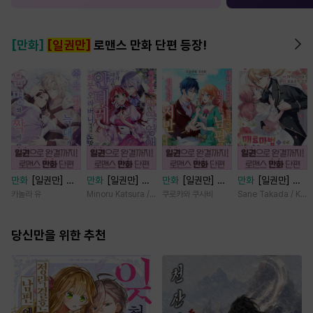
[만화]
[일권만]
로맨스 만화 단편 등장!
만화
[일권만] 죽
만화
[일권만] 기
만화
[일권만] 내
만화
[일권만] 매
을 뻔한 늑대가 운
억상실 악역 영애
게 간섭하지 않겠
료 마법에 걸린 척
카놀라 유
Minoru Katsura / Mizune
쿠로카와 쿠사비
Sane Takada / Koki
명의 짝이 되기까
는 공략 대상인 얀
다던 냉정한 남편
했더니 냉담했던
지 [단행본]
데레 의붓 오라버
이 어째선지 저만
약혼자가 맹목적인
당신만을 위한 추천
니에게서 도망칠
바라봅니다 [단행
사랑꾼이 되었습니
수가 없다 [단행
본]
다 [단행본]
본]