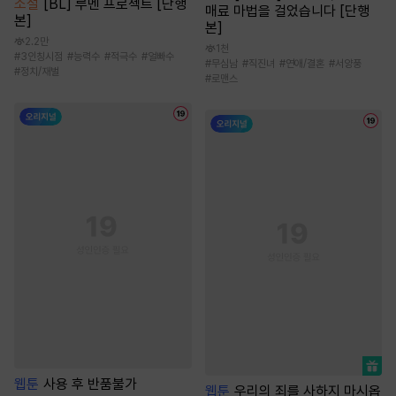
소설
[BL] 루멘 프로젝트 [단행
매료 마법을 걸었습니다 [단행
본]
본]
2.2만
1천
#
3인칭시점
#
능력수
#
적극수
#
얼빠수
#
무심남
#
직진녀
#
연애/결혼
#
서양풍
#
정치/재벌
#
로맨스
웹툰
사용 후 반품불가
웹툰
우리의 죄를 사하지 마시옵