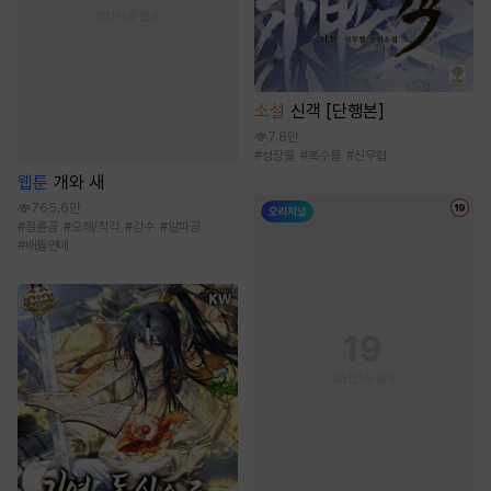
소설
신객 [단행본]
7.8만
#
성장물
#
복수물
#
신무협
웹툰
개와 새
765.6만
#
절륜공
#
오해/착각
#
강수
#
알파공
#
배틀연애