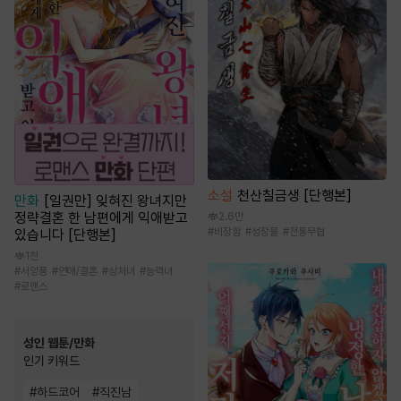
소설
천산칠금생 [단행본]
만화
[일권만] 잊혀진 왕녀지만
정략결혼 한 남편에게 익애받고
2.6만
#
비장함
#
성장물
#
전통무협
있습니다 [단행본]
1천
#
서양풍
#
연애/결혼
#
상처녀
#
능력녀
#
로맨스
성인 웹툰/만화
인기 키워드
#
하드코어
#
직진남