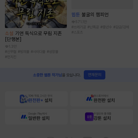
웹툰
불굴의 챔피언
571.1만
#
쓰레기공
#
난폭공
#
중년수
#
감금/강제
#
스포츠
소설
기연 독식으로 무림 지존
[단행본]
1.3만
#
신무협
#
빙의물
#
사이다물
#
성장물
#
먼치킨
연재문의
소중한 웹툰 작가님
을 모십니다.
10배 적립, 2시간 먼저
원스토어에서
완전판+
설치
완전판 설치
Google Play에서
무협만화 플랫폼
일반판 설치
강툰 설치