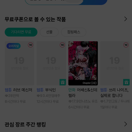
무료쿠폰으로 볼 수 있는 작품
기다리면 무료
선물
점핑패스
웹툰
러브 메신저
웹툰
부식인
만화
어쌔신&신데
웹툰
쓰리 나이츠,
렐라
실제로 합니다
28만
딱
93.4만
임애주
17.9만
나츠노 유조
1.7만
고토 / 두나래
8시간마다 무료
12시간마다 무료
6시간마다 무료
1일마다 무료
관심 장르 주간 랭킹