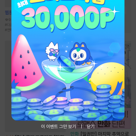
#
능력녀
#
운명적사랑
#
집착남
#
순정남
#
상처녀
웹툰
원 플러스 투
#
오해
#
능력남
#
다정남
95.3만
#
다공일수
#
짝사랑
#
현대물
#
고수위
#
계략남
#
연하공
이 이벤트 그만 보기
닫기
만화
[일권만] 마지막 추억으로