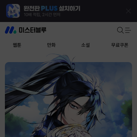
웹툰
만화
소설
무료쿠폰