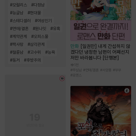
#
모럴리스
#
다정남
#
능글남
#
현대물
#
스테디셀러
#
여성인기
#
연애/결혼
#
원나잇
#
유혹
#
계약관계
#
오피스물
#
짝사랑
#
삼각관계
만화
[일권만] 내게 간섭하지 않
겠다던 냉정한 남편이 어째선지
#
절륜남
#
고수위
#
능욕
저만 바라봅니다 [단행본]
#
동거
#
후방주의
1천
#
무심남
#
연애/결혼
#
서양풍
#
부부
#
로맨스