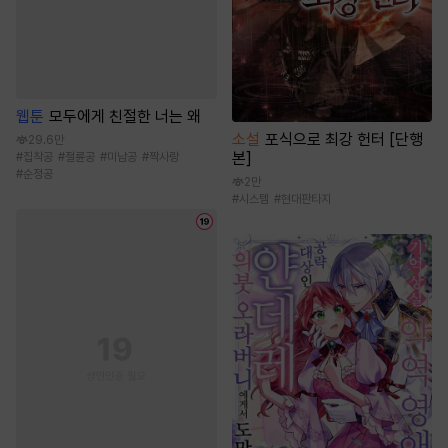
웹툰
모두에게 친절한 너는 왜
소설
포식으로 최강 헌터 [단행
29.6만
본]
#
집착공
#
절륜공
#
미남공
#
짝사랑
#
순정공
2만
#
시스템
#
현대판타지