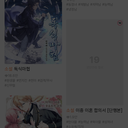
#
동정녀
#
재벌남
#
계략남
#
능력남
#
냉정남
소설
독식마협
18.6만
#
환생물
#
먼치킨
#
천마
#
검객/무사
#
신무협
소설
이중 이혼 합의서 [단행본]
1.9만
#
현대물
#
능력남
#
육아물
#
상처녀
#
소유욕/집착