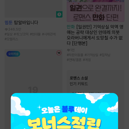
웹툰
탑알바입니다
만화
[일권만] 기억상실 악역 영
346.5만
애는 공략 대상인 얀데레 의붓
#
일상
#
개그/코믹
#
현대물
#
사제관계
오라버니에게서 도망칠 수가 없
#
모럴리스
다 [단행본]
1천
#
차원이동물
#
기억상실
#
집착남
#
연애/결혼
#
게임
로맨스 소설
인기 키워드
#
순진녀
#
첫사랑
#
몸정>맘정
#
재회물
#
소유욕/집착
#
상처남
#
왕족/귀족
#
재벌남
#
고수위
#
직진남
#
절륜남