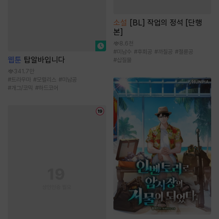
소설
[BL] 작업의 정석 [단행
본]
8.6천
#
미남수
#
후회공
#
까칠공
#
절륜공
웹툰
탑알바입니다
#
삽질물
341.7만
#
트라우마
#
모럴리스
#
미남공
#
개그/코믹
#
하드코어