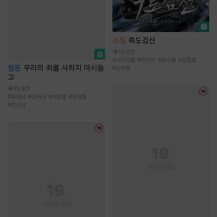
소설
흑도검선
19.6만
#
사이다물
#
먼치킨
#
복수물
#
성장물
웹툰
우리의 죄를 사하지 마시옵
#
신무협
고
19.9만
#
후회남
#
상처녀
#
서양풍
#
첫경험
#
조신남