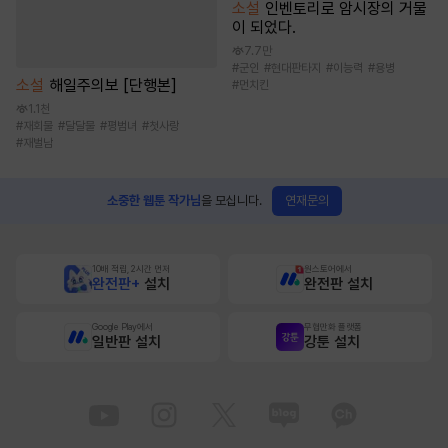
소설
인벤토리로 암시장의 거물
이 되었다.
7.7만
#
군인
#
현대판타지
#
이능력
#
용병
소설
해일주의보 [단행본]
#
먼치킨
1.1천
#
재회물
#
달달물
#
평범녀
#
첫사랑
#
재벌남
연재문의
소중한 웹툰 작가님
을 모십니다.
10배 적립, 2시간 먼저
원스토어에서
완전판+
설치
완전판 설치
Google Play에서
무협만화 플랫폼
일반판 설치
강툰 설치