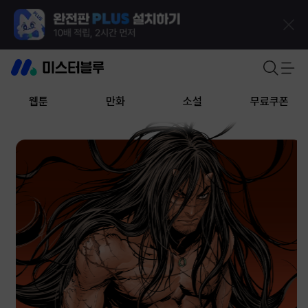
웹툰
만화
소설
무료쿠폰