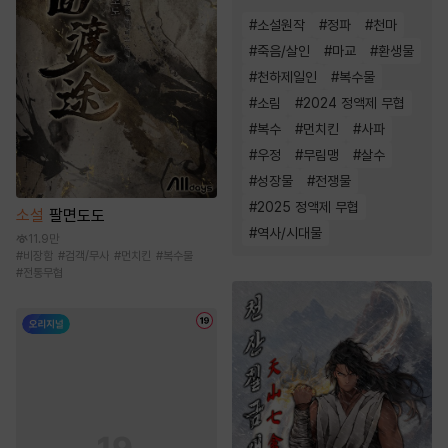
#
소설원작
#
정파
#
천마
#
죽음/살인
#
마교
#
환생물
#
천하제일인
#
복수물
#
소림
#
2024 정액제 무협
#
복수
#
먼치킨
#
사파
#
우정
#
무림맹
#
살수
#
성장물
#
전쟁물
#
2025 정액제 무협
소설
팔면도도
#
역사/시대물
11.9만
#
비장함
#
검객/무사
#
먼치킨
#
복수물
#
전통무협