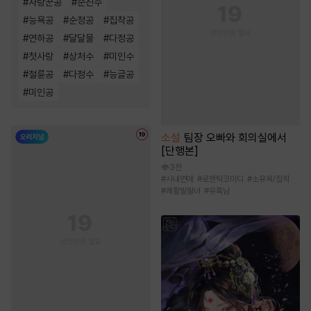
#
사랑꾼공
#
순진수
#
능욕공
#
순정공
#
집착공
#
연하공
#
달달물
#
다정공
#
첫사랑
#
상처수
#
미인수
#
절륜공
#
다정수
#
능글공
#
미인공
소설
팀장 오빠와 회의실에서
[단행본]
3천
#
사내연애
#
로맨틱코미디
#
소유욕/집착
#
쾌활발랄녀
#
유혹남