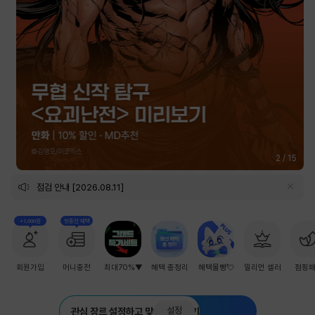
2
/
15
점검 안내 [2026.08.11]
+1,000원
첫충전 혜택
회원가입
머니충전
최대70%▼
혜택 총정리
혜택몰빵💘
밀리언 셀러
점핑
설정
관심 장르 설정하고 맞춤 추천 받기