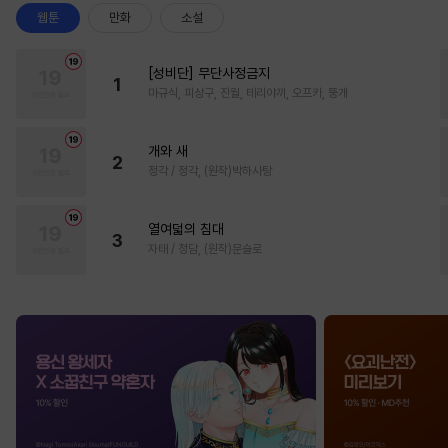
웹툰
만화
소설
[성비단] 무단사정금지
1
마규식, 피상구, 진월, 테리야끼, 오프카, 뚱개
개와 새
2
정각 / 정각, (원작)박하사탕
열여덟의 침대
3
자태 / 청담, (원작)문슬로