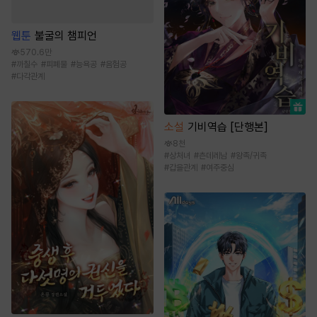
웹툰
불굴의 챔피언
570.6만
#
까칠수
#
피폐물
#
능욕공
#
음험공
#
다각관계
소설
기비역습 [단행본]
8천
#
상처녀
#
츤데레남
#
왕족/귀족
#
갑을관계
#
여주중심