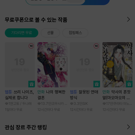
무료쿠폰으로 볼 수 있는 작품
기다리면 무료
선물
점핑패스
웹툰
쓰리 나이츠,
만화
나의 행복한
웹툰
잘못된 연애
만화
약사의 혼잣
실제로 합니다
결혼
방식
말(마오마오의 후
궁 수수께끼 풀이
1천
고토 / 두나래
13.7만
코우사카 리토 / 아기토기 아쿠미
3.3만
SIK
17만
쿠라타 미노지 /
수첩)
1일마다 무료
12시간마다 무료
12시간마다 무료
12시간마다 무료
관심 장르 주간 랭킹