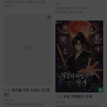
#
대형견공
#
상처수
#
명랑수
#
사건물
1천
#
연하공
#
달달물
#
성장물
#
외유내강
#
학원/캠퍼스물
#
현대물
소설
육아를 위한 쇼윈도 [단행
본]
소설
무공 파훼법의 천재
3.3천
2.8만
#
까칠남
#
육아물
#
몸정>맘정
#
동거
#
회귀물
#
신무협
#
마교
#
유쾌함
#
책사