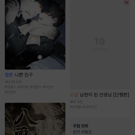
웹툰
나쁜 친구
236.6만
#
모쏠수
#
첫사랑
#
까칠수
#
미인수
#
단정수
소설
남편이 된 선생님 [단행본]
6.3천
#
현대물
#
사제지간
무협 만화
인기 키워드