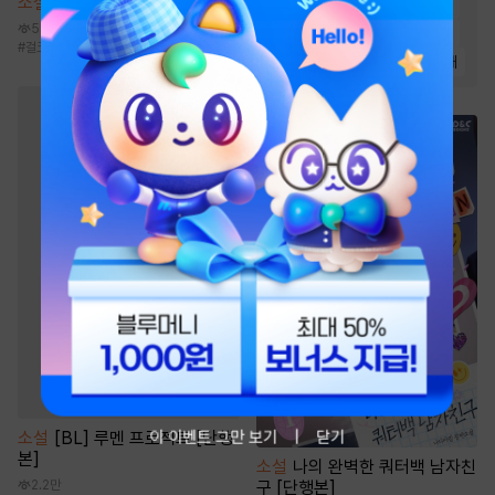
소설
몰락한 가문의 소저가 되다
#
통쾌함
#
전쟁물
#
재벌물
58.7만
#
회귀물
#
시스템
#
유쾌함
#
걸크러시
#
동양풍
#
전생/환생
#
능력녀
#
경영/기업
#
생존물
#
천재
이 이벤트 그만 보기
닫기
소설
[BL] 루멘 프로젝트 [단행
본]
소설
나의 완벽한 쿼터백 남자친
구 [단행본]
2.2만