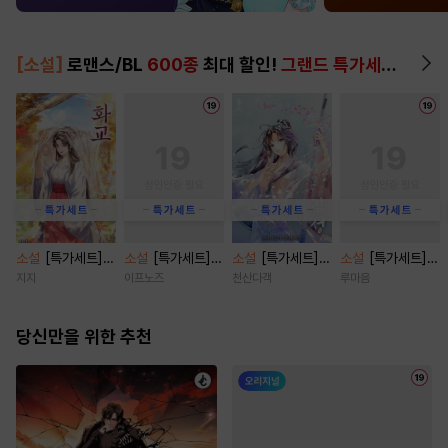
[소설]
로맨스/BL
600종
최대 할인!
그랜드 특가세트
▶
소설
[특가세트]
소설
[특가세트]
소설
[특가세트]
소설
[특가세트]
화교 [단행본]
나의 조폭 아저씨
잠성 [단행본]
황제의 침실을 지
지지
이프노즈
천산다객
루마음
[단행본]
킵니다 [단행본]
당신만을 위한 추천