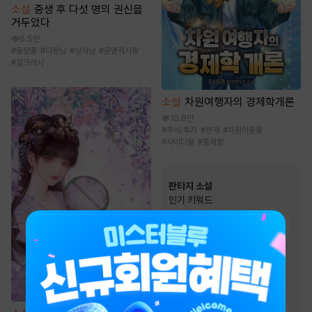
소설
중생 후 다섯 명의 권신을
거두었다
6.5만
#
동양풍
#
다정남
#
상처남
#
운명적사랑
#
걸크러시
소설
차원여행자의 경제학개론
10.8만
#
주식/투자
#
천재
#
차원이동물
#
사이다물
#
통쾌함
판타지 소설
인기 키워드
#
비장함
#
성장물
#
복수물
#
전문직
#
차원이동물
#
환생물
#
빙의물
#
게임시스템
#
먼치킨
#
스포츠물
#
이능력