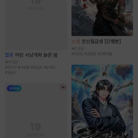
소설
천산칠금생 [단행본]
2.6만
#
비장함
#
성장물
#
전통무협
웹툰
어린 사냥개와 늙은 범
5.9만
#
판타지
#
서양풍
#
미남공
#
능력공
#
연상수