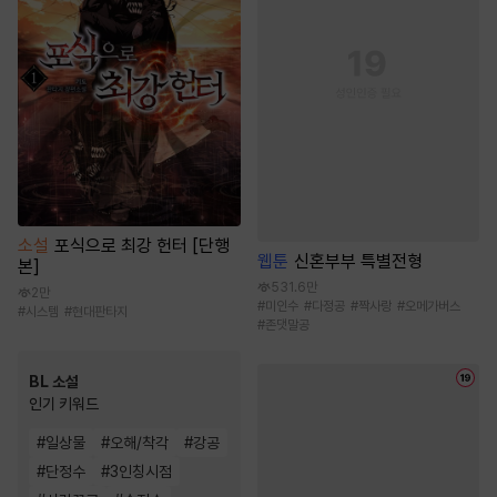
소설
포식으로 최강 헌터 [단행
웹툰
신혼부부 특별전형
본]
531.6만
2만
#
미인수
#
다정공
#
짝사랑
#
오메가버스
#
시스템
#
현대판타지
#
존댓말공
BL 소설
인기 키워드
#
일상물
#
오해/착각
#
강공
#
단정수
#
3인칭시점