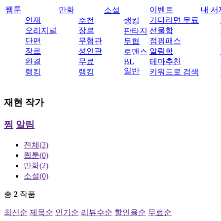
웹툰
만화
이벤트
내 서
소설
연재
추천
기다리면 무료
랭킹
오리지널
장르
선물함
판타지
단편
무협관
점핑패스
무협
장르
성인관
알림함
로맨스
완결
무료
BL
테마추천
일반
랭킹
랭킹
키워드로 검색
재현
작가
찜
알림
전체
(2)
웹툰
(0)
만화
(2)
소설
(0)
총
2
작품
최신순
제목순
인기순
리뷰수순
할인율순
무료순