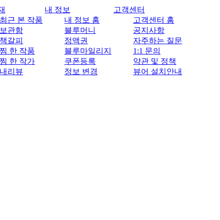
재
내 정보
고객센터
최근 본 작품
내 정보 홈
고객센터 홈
보관함
블루머니
공지사항
책갈피
정액권
자주하는 질문
찜 한 작품
블루마일리지
1:1 문의
찜 한 작가
쿠폰등록
약관 및 정책
내리뷰
정보 변경
뷰어 설치안내