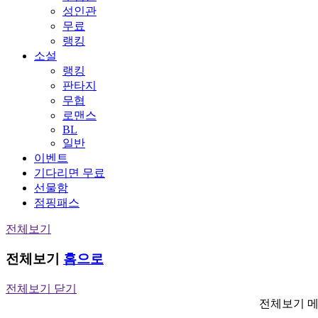
성인관
무료
랭킹
소설
랭킹
판타지
무협
로맨스
BL
일반
이벤트
기다리면 무료
선물함
점핑패스
전체보기
전체보기
홈으로
전체보기 닫기
전체보기 