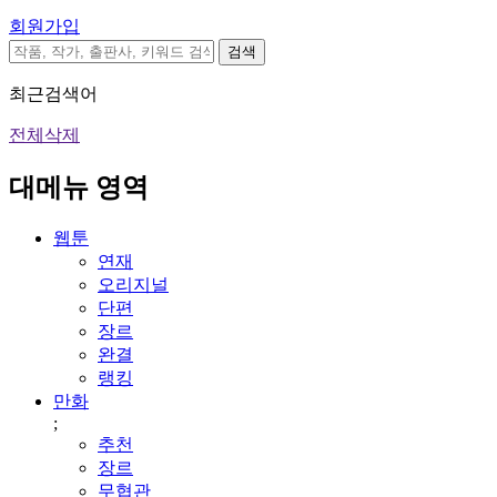
회원가입
검색
최근검색어
전체삭제
대메뉴 영역
웹툰
연재
오리지널
단편
장르
완결
랭킹
만화
;
추천
장르
무협관