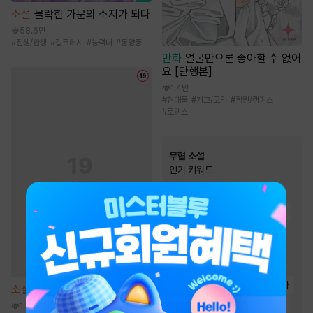
소설
몰락한 가문의 소저가 되다
58.6만
#
전생/환생
#
걸크러시
#
능력녀
#
동양풍
만화
얼굴만으론 좋아할 수 없어
요 [단행본]
1.4만
#
현대물
#
개그/코믹
#
학원/캠퍼스
#
로맨스
무협 소설
인기 키워드
#
정파
#
회귀물
#
유쾌함
#
먼치킨
#
귀환물
#
통쾌함
#
잔잔함
#
차원이동물
#
천하제일인
#
복수물
#
사이다물
#
생존물
#
비장함
#
마교
#
검객/무사
소설
이중 이혼 합의서 [단행본]
#
성장물
#
빙의물
#
고독함
1.9만