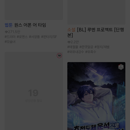
웹툰
원스 어폰 어 타임
소설
[BL] 루멘 프로젝트 [단행
271.5만
본]
#
드라마
#
로맨스
#
서양풍
#
판타지/SF
#
모솔녀
2.2만
#
애절물
#
존댓말공
#
정치/재벌
#
외유내강수
#
유혹수