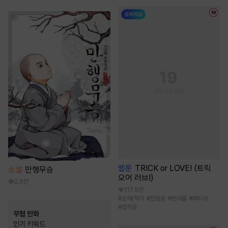
웹툰
TRICK or LOVE! (트릭
소설
만행무승
오어 러브!)
2.9만
117.5만
#
오해/착각
#
잔망공
#
현대물
#
페티쉬
#
집착공
무협 만화
인기 키워드