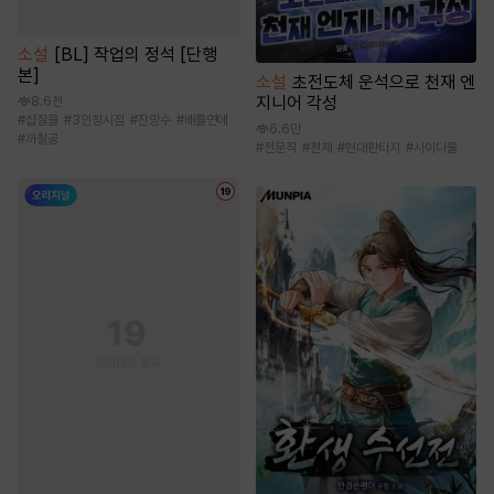
소설
[BL] 작업의 정석 [단행
본]
소설
초전도체 운석으로 천재 엔
지니어 각성
8.6천
#
삽질물
#
3인칭시점
#
잔망수
#
배틀연애
6.6만
#
까칠공
#
전문직
#
천재
#
현대판타지
#
사이다물