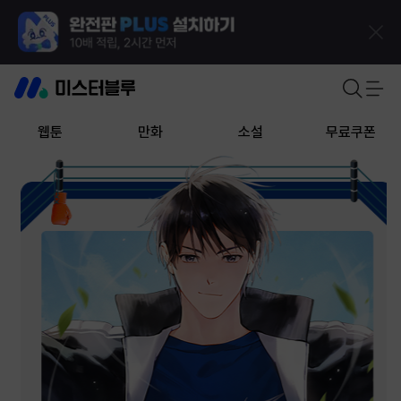
웹툰
만화
소설
무료쿠폰