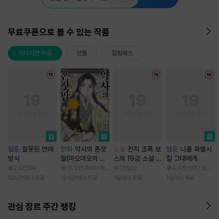
무료쿠폰으로 볼 수 있는 작품
기다리면 무료
선물
점핑패스
웹툰
잘못된 연애
만화
약사의 혼잣
소설
전직 조폭 보
웹툰
나를 파멸시
방식
말(마오마오의 후
스의 19금 소설 속
킬 그대에게
궁 수수께끼 풀이
가정부 빙의기
2.9만
SIK
16.9만
쿠라타 미노지 / 휴우가 나츠
1천
당성
4.4천
카야 / 점면, 
수첩)
12시간마다 무료
12시간마다 무료
1일마다 무료
1일마다 무료
관심 장르 주간 랭킹