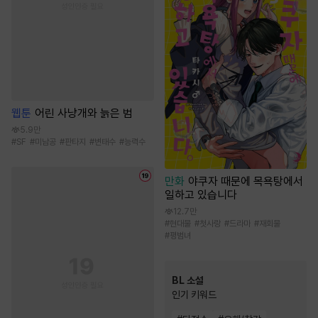
웹툰
어린 사냥개와 늙은 범
5.9만
#
SF
#
미남공
#
판타지
#
변태수
#
능력수
만화
야쿠자 때문에 목욕탕에서
일하고 있습니다
12.7만
#
현대물
#
첫사랑
#
드라마
#
재회물
#
평범녀
BL 소설
인기 키워드