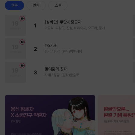
웹툰
만화
소설
[성비단] 무단사정금지
1
마규식, 피상구, 진월, 테리야끼, 오프카, 뚱개
개와 새
2
정각 / 정각, (원작)박하사탕
열여덟의 침대
3
자태 / 청담, (원작)문슬로