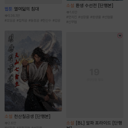
소설
환생 수선전 [단행본]
웹툰
열여덟의 침대
1.6만
536.1만
#
먼치킨
#
성장물
#
환생물
#
선협물
#
초딩공
#
집착공
#
동정공
#
헌신수
#
강공
#
신무협
소설
천산칠금생 [단행본]
소설
[BL] 알파 프라이드 [단행
2.6만