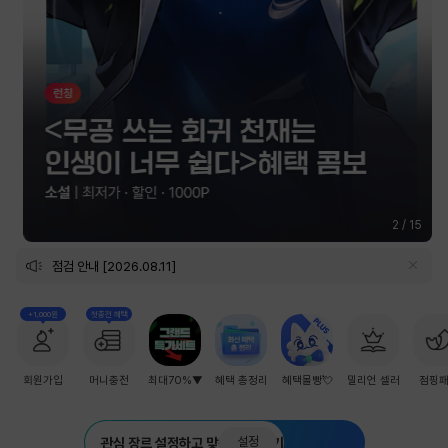
2
/
15
점검 안내 [2026.08.11]
+1,000원
첫충전 혜택
회원가입
머니충전
최대70%▼
혜택 총정리
혜택몰빵💘
밀리언 셀러
점핑
설정
관심 장르 설정하고 맞춤 추천 받기