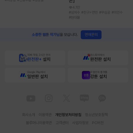
본]
#
비장함
#
전통무협
#
성장물
4.1만
#
상처수
#
친구>연인
#
무심공
#
미인수
#
현대물
연재문의
소중한 웹툰 작가님
을 모십니다.
10배 적립, 2시간 먼저
원스토어에서
완전판+
설치
완전판 설치
Google Play에서
무협만화 플랫폼
일반판 설치
강툰 설치
회사소개
이용약관
개인정보처리방침
청소년보호정책
블루머니이용약관
고객센터
사업자정보
PC버전