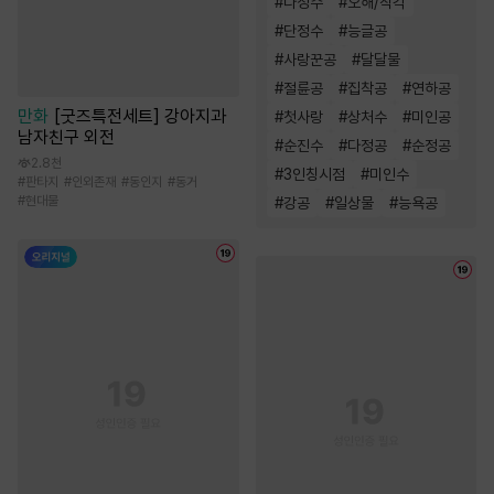
#
다정수
#
오해/착각
#
단정수
#
능글공
#
사랑꾼공
#
달달물
#
절륜공
#
집착공
#
연하공
만화
[굿즈특전세트] 강아지과
#
첫사랑
#
상처수
#
미인공
남자친구 외전
#
순진수
#
다정공
#
순정공
2.8천
#
3인칭시점
#
미인수
#
판타지
#
인외존재
#
동인지
#
동거
#
현대물
#
강공
#
일상물
#
능욕공