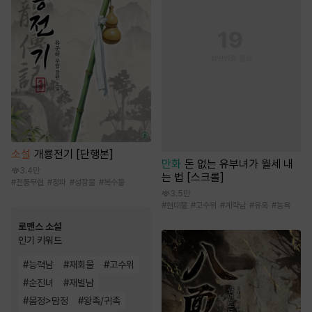
소설
개룡전기 [단행본]
만화
돈 없는 유부녀가 월세 내
3.4만
는 법 [스크롤]
#
전통무협
#
정파
#
성장물
#
복수물
3.5만
#
현대물
#
고수위
#
계략남
#
유혹
#
능욕
로맨스 소설
인기 키워드
#
능력남
#
재회물
#
고수위
#
순진녀
#
재벌남
#
몸정>맘정
#
왕족/귀족