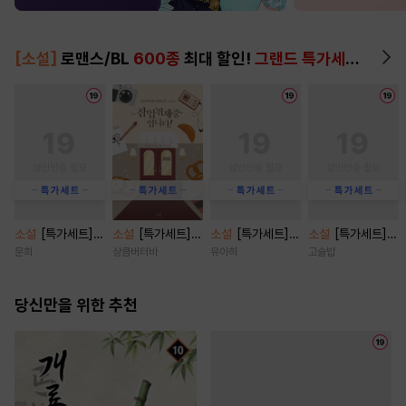
[소설]
로맨스/BL
600종
최대 할인!
그랜드 특가세트
▶
소설
[특가세트]
소설
[특가세트]
소설
[특가세트]
소설
[특가세트]
쿼터백의 터치다운
잠입취재 중입니
결혼이란 이름의
결혼의 시간 [단행
문희
상큼버터바
유아히
고슬밥
[단행본]
다! [단행본]
도박 [단행본]
본]
당신만을 위한 추천