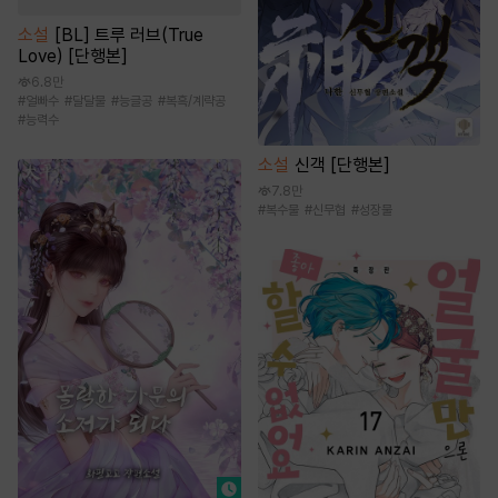
소설
[BL] 트루 러브(True
Love) [단행본]
6.8만
#
얼빠수
#
달달물
#
능글공
#
복흑/계략공
#
능력수
소설
신객 [단행본]
7.8만
#
복수물
#
신무협
#
성장물