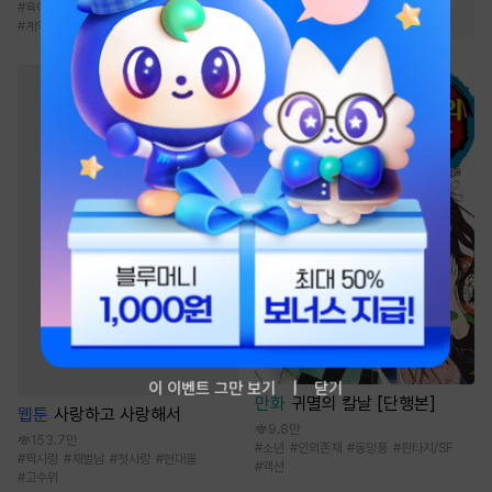
#
육아물
#
시월드
#
소유욕/집착
#
천마
#
환생물
#
계약연애/결혼
#
상처녀
이 이벤트 그만 보기
닫기
만화
귀멸의 칼날 [단행본]
웹툰
사랑하고 사랑해서
9.8만
153.7만
#
소년
#
인외존재
#
동양풍
#
판타지/SF
#
짝사랑
#
재벌남
#
첫사랑
#
현대물
#
액션
#
고수위