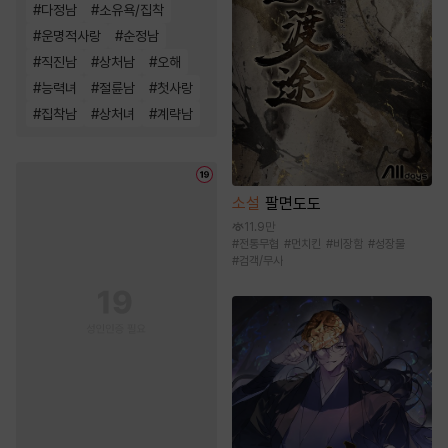
#
다정남
#
소유욕/집착
#
운명적사랑
#
순정남
#
직진남
#
상처남
#
오해
#
능력녀
#
절륜남
#
첫사랑
#
집착남
#
상처녀
#
계략남
소설
팔면도도
11.9만
#
전통무협
#
먼치킨
#
비장함
#
성장물
#
검객/무사