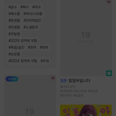
#
살수
#
복수
#
마교
#
복수물
#
역사/시대물
#
환생물
#
천하제일인
#
전쟁물
#
소설원작
#
무림맹
#
2025 정액제 무협
#
죽음/살인
#
천마
#
정파
#
성장물
#
2024 정액제 무협
#
우정
#
먼치킨
#
소림
#
사파
웹툰
탑알바입니다
340.9만
#
사제관계
#
개그/코믹
#
미남공
#
트라우마
#
능글공