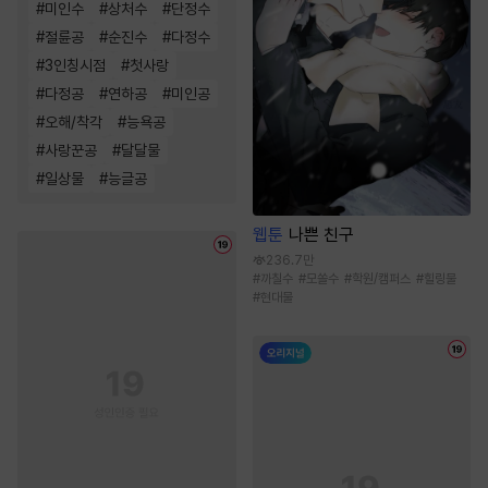
#
미인수
#
상처수
#
단정수
#
절륜공
#
순진수
#
다정수
#
3인칭시점
#
첫사랑
#
다정공
#
연하공
#
미인공
#
오해/착각
#
능욕공
#
사랑꾼공
#
달달물
#
일상물
#
능글공
웹툰
나쁜 친구
236.7만
#
까칠수
#
모쏠수
#
학원/캠퍼스
#
힐링물
#
현대물