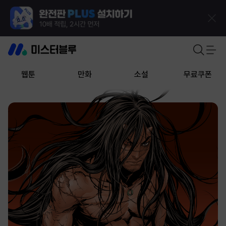
웹툰
만화
소설
무료쿠폰