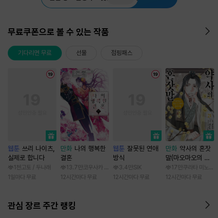
무료쿠폰으로 볼 수 있는 작품
기다리면 무료
선물
점핑패스
웹툰
쓰리 나이츠,
만화
나의 행복한
웹툰
잘못된 연애
만화
약사의 혼잣
실제로 합니다
결혼
방식
말(마오마오의 후
궁 수수께끼 풀이
1천
고토 / 두나래
13.7만
코우사카 리토 / 아기토기 아쿠미
3.4만
SIK
17만
쿠라타 미노지 /
수첩)
1일마다 무료
12시간마다 무료
12시간마다 무료
12시간마다 무료
관심 장르 주간 랭킹