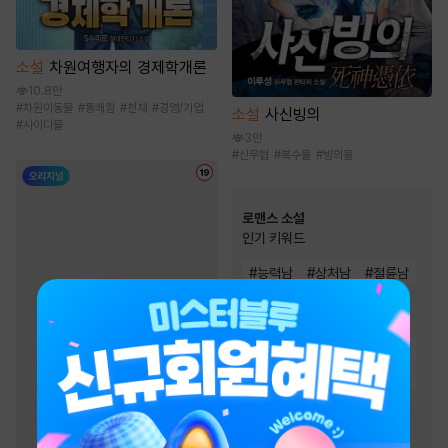
소설
차원여행자의 경제학개론
10.8만
#
차원이동물
#
통쾌함
#
천재
#
경영/기업
소설
사신빙의
#
사이다물
3만
#
신무협
#
복수물
#
빙의물
로맨스 소설
인기 키워드
#
능력남
#
상처남
#
절륜남
#
다정남
#
운명적사랑
#
집착남
#
소유욕/집착
#
계략남
#
첫사랑
#
직진남
#
재벌남
#
순진녀
#
능력녀
#
왕족/귀족
#
순정남
#
재회물
#
고수위