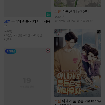
소설
개룡전기 [단행본]
3.4만
웹툰
우리의 죄를 사하지 마시옵
#
전통무협
#
복수물
#
성장물
#
정파
고
20만
#
조신남
#
서양풍
#
직진녀
#
다정남
#
상처녀
소설
아내가 준 용돈으로 벼락부