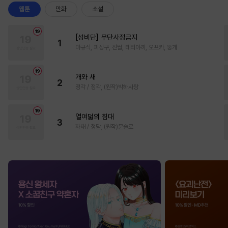
웹툰
만화
소설
[성비단] 무단사정금지
1
마규식, 피상구, 진월, 테리야끼, 오프카, 뚱개
개와 새
2
정각 / 정각, (원작)박하사탕
열여덟의 침대
3
자태 / 청담, (원작)문슬로