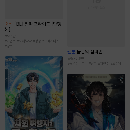
소설
[BL] 알파 프라이드 [단행
본]
4.1만
#
미인수
#
오해/착각
#
강공
#
오메가버스
#
강수
웹툰
불굴의 챔피언
570.6만
#
중년수
#
복수
#
납치
#
까칠수
#
고수위