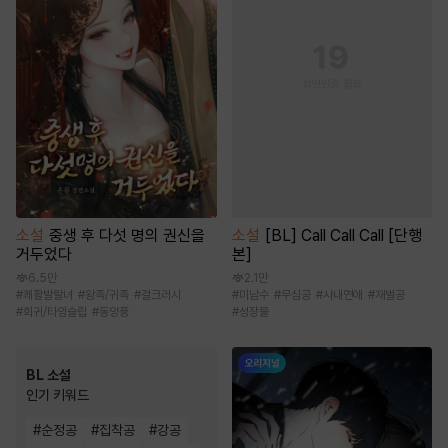
소설
중생 후 다섯 명의 권신을
소설
[BL] Call Call Call [단행
거두었다
본]
6.5만
2.1만
#
쾌활발랄녀
#
왕족/귀족
#
걸크러시
#
미남수
#
무심공
#
사내연애
#
재벌공
#
회귀/타임슬립
#
동양풍
#
성장물
BL 소설
인기 키워드
#
순정공
#
집착공
#
강공