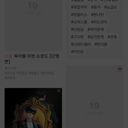
#
후방주의
#
동거
#
능글남
#
모럴리스
#
원나잇
#
오피스물
#
하드코어
#
다정남
#
계약관계
#
고수위
#
삼각관계
#
유혹
#
스테디셀러
#
현대물
#
직진남
소설
육아를 위한 쇼윈도 [단행
본]
3.3천
#
조신남
#
까칠남
#
절륜남
#
츤데레남
#
연예계