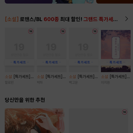
[소설]
로맨스/BL
600종
최대 할인!
그랜드 특가세트
▶
소설
[특가세트]
소설
[특가세트]
소설
[특가세트]
소설
[특가세트]
페로몬 페티시 [단
관계의 밀도 [단행
아내 파업 [삽화
재혼은 처음이라
할로윈
박하
백고운
이지환
행본]
본]
본] [단행본]
[단행본]
당신만을 위한 추천