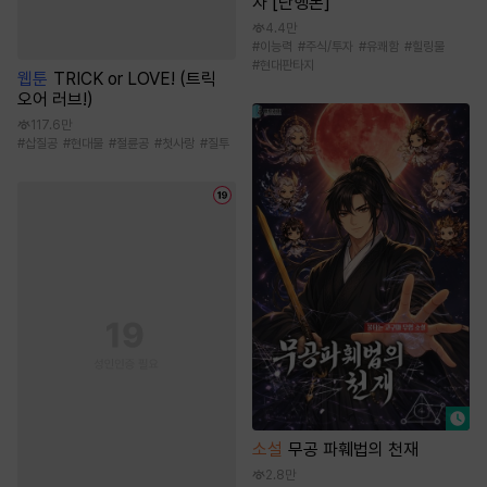
자 [단행본]
4.4만
#
이능력
#
주식/투자
#
유쾌함
#
힐링물
#
현대판타지
웹툰
TRICK or LOVE! (트릭
오어 러브!)
117.6만
#
삽질공
#
현대물
#
절륜공
#
첫사랑
#
질투
소설
무공 파훼법의 천재
2.8만