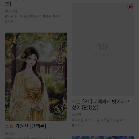
본]
2.2만
#
외유내강수
#
3인칭시점
#
복수
#
질투
#
강공
소설
[BL] 너에게서 벗어나고
싶어 [단행본]
2만
#
피폐물
#
개아가공
#
무심수
#
능력수
소설
가권신 [단행본]
#
상처공
1.2만
#
능력남
#
동양풍
#
능력녀
#
다정남