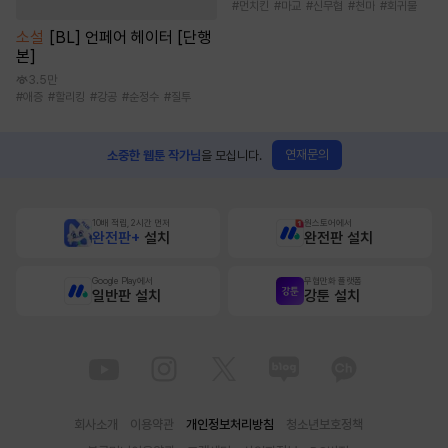
#
먼치킨
#
마교
#
신무협
#
천마
#
회귀물
소설
[BL] 언페어 헤이터 [단행
본]
3.5만
#
애증
#
할리킹
#
강공
#
순정수
#
질투
연재문의
소중한 웹툰 작가님
을 모십니다.
10배 적립, 2시간 먼저
원스토어에서
완전판+
설치
완전판 설치
Google Play에서
무협만화 플랫폼
일반판 설치
강툰 설치
회사소개
이용약관
개인정보처리방침
청소년보호정책