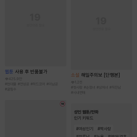
웹툰
사용 후 반품불가
소설
해일주의보 [단행본]
425.9만
1.2천
#
현대물
#
연상공
#
하드코어
#
미남공
#
첫사랑
#
순정녀
#
상처녀
#
직진남
#
굴림수
#
사내연애
성인 웹툰/만화
인기 키워드
#
여성인기
#
짝사랑
#
절륜남
#
능욕
#
연애/결혼