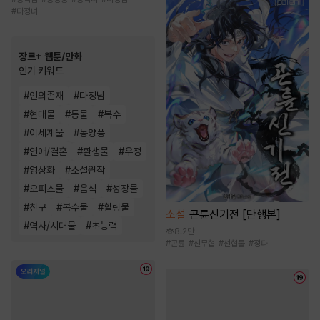
#
다정녀
장르+ 웹툰/만화
인기 키워드
#
인외존재
#
다정남
#
현대물
#
동물
#
복수
#
이세계물
#
동양풍
#
연애/결혼
#
환생물
#
우정
#
영상화
#
소설원작
#
오피스물
#
음식
#
성장물
#
친구
#
복수물
#
힐링물
소설
곤륜신기전 [단행본]
#
역사/시대물
#
초능력
8.2만
#
곤륜
#
신무협
#
선협물
#
정파