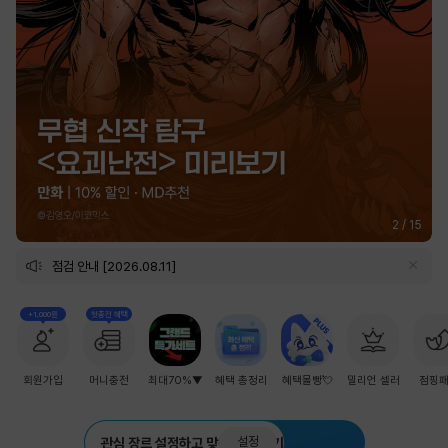
2
/
15
점검 안내 [2026.08.11]
+1,000원
첫충전 혜택
회원가입
머니충전
최대70%▼
혜택 총정리
혜택몰빵💘
밀리언 셀러
점핑
설정
관심 장르 설정하고 맞춤 추천 받기