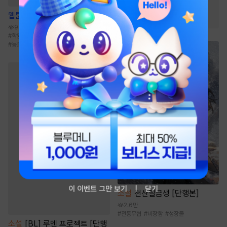
#
몸정>맘정
#
오해
웹툰
원 플러스 투
#
상처녀
94.2만
#
학원/캠퍼스
#
대형견공
#
울보공
#
능글공
#
다공일수
이 이벤트 그만 보기
닫기
소설
천산칠금생 [단행본]
2.6만
#
전통무협
#
비장함
#
성장물
소설
[BL] 루멘 프로젝트 [단행