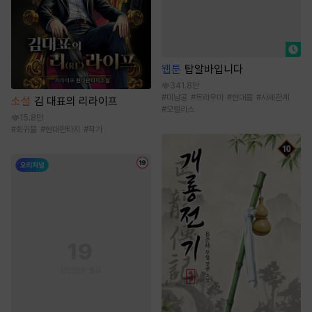
웹툰
탑알바입니다
341.8만
#
미남공
#
트라우마
#
현대물
#
사제관계
소설
김 대표의 리라이프
#
모럴리스
15.8만
#
회귀물
#
현대판타지
#
작가