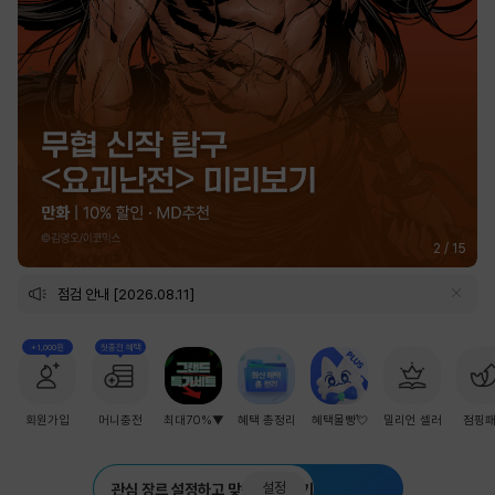
2
/
15
점검 안내 [2026.08.11]
+1,000원
첫충전 혜택
회원가입
머니충전
최대70%▼
혜택 총정리
혜택몰빵💘
밀리언 셀러
점핑
설정
관심 장르 설정하고 맞춤 추천 받기