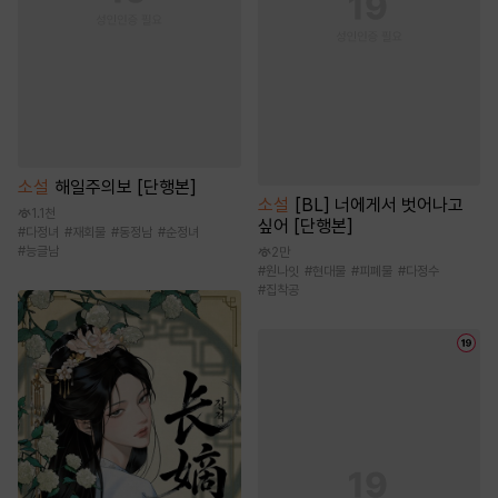
소설
해일주의보 [단행본]
소설
[BL] 너에게서 벗어나고
1.1천
싶어 [단행본]
#
다정녀
#
재회물
#
동정남
#
순정녀
#
능글남
2만
#
원나잇
#
현대물
#
피폐물
#
다정수
#
집착공