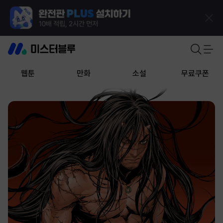
웹툰
만화
소설
무료쿠폰