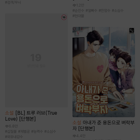
#
검객/무사
1.2만
#
순진수
#
얼빠수
#
잔망수
#
소심수
#
현대물
소설
[BL] 트루 러브(True
Love) [단행본]
소설
아내가 준 용돈으로 벼락부
6.8만
자 [단행본]
#
삽질물
#
재벌공
#
능력수
#
소심수
4.4만
#
외유내강수