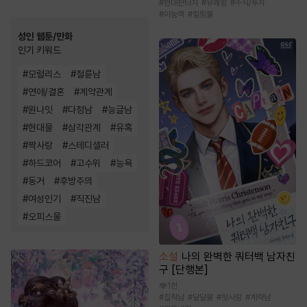
#
현대판타지
#
유쾌함
#
주식/투자
#
이능력
#
힐링물
성인 웹툰/만화
인기 키워드
#
모럴리스
#
절륜남
#
연애/결혼
#
계약관계
#
원나잇
#
다정남
#
능글남
#
현대물
#
삼각관계
#
유혹
#
짝사랑
#
스테디셀러
#
하드코어
#
고수위
#
능욕
#
동거
#
후방주의
#
여성인기
#
직진남
#
오피스물
소설
나의 완벽한 쿼터백 남자친
구 [단행본]
1천
#
집착남
#
달달물
#
첫사랑
#
계략남