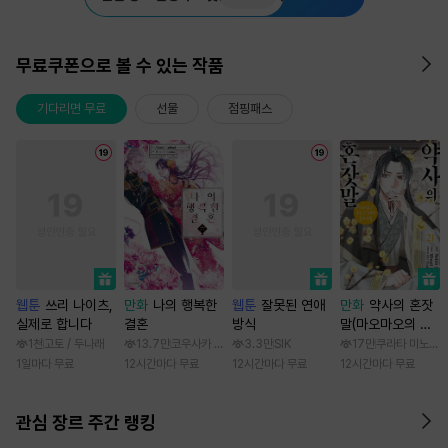
무료쿠폰으로 볼 수 있는 작품
기다리면 무료
선물
점핑패스
웹툰
쓰리 나이츠,
만화
나의 행복한
웹툰
잘못된 연애
만화
약사의 혼잣
실제로 합니다
결혼
방식
말(마오마오의 후
궁 수수께끼 풀이
1천
고토 / 두나래
13.7만
코우사카 리토 / 아기토기 아쿠미
3.3만
SIK
17만
쿠라타 미노지 /
수첩)
1일마다 무료
12시간마다 무료
12시간마다 무료
12시간마다 무료
관심 장르 주간 랭킹