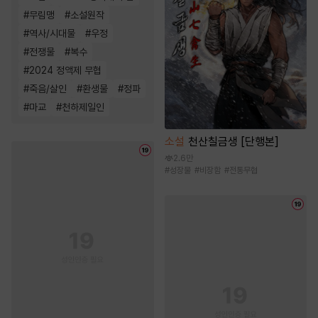
#
무림맹
#
소설원작
#
역사/시대물
#
우정
#
전쟁물
#
복수
#
2024 정액제 무협
#
죽음/살인
#
환생물
#
정파
#
마교
#
천하제일인
소설
천산칠금생 [단행본]
2.6만
#
성장물
#
비장함
#
전통무협