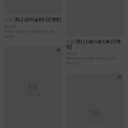
소설
[BL] 금리(金利) [단행본]
2.3만
#
미인수
#
나이차이
#
능력수
#
첫사랑
#
순정수
소설
[BL] Call Call Call [단행
본]
2.1만
#
츤데레공
#
사내연애
#
강수
#
도망수
#
츤데레수