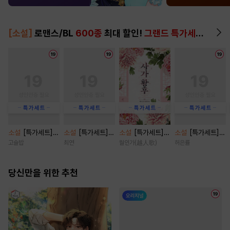
[소설]
로맨스/BL
600종
최대 할인!
그랜드 특가세트
▶
소설
[특가세트]
소설
[특가세트]
소설
[특가세트]
소설
[특가세트]
결혼의 시간 [단행
전남친의 아이 [삽
사가황후(谢家皇
코튼 프라이드(co
고슬밥
최연
월인가(越人歌)
허은률
본]
화본] [단행본]
后) [단행본]
tton pride) [단
행본]
당신만을 위한 추천