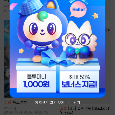
본]
#
힐링물
#
복수
#
초능력
2만
#
다정남
#
소설원작
#
시스템
#
현대판타지
#
이세계물
소설
흑도검선
이 이벤트 그만 보기
닫기
소설
[BL] 블랙아웃(Blackout)
19.6만
[단행본]
#
통쾌함
#
사이다물
#
복수물
#
신무협