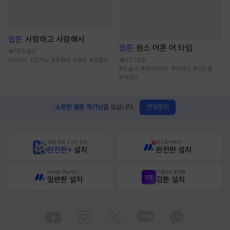
웹툰
사랑하고 사랑해서
웹툰
원스 어폰 어 타임
153.8만
#
상처녀
#
집착남
#
후회남
#
절륜
#
절륜남
271.5만
#
모솔녀
#
판타지/SF
#
드라마
#
성장물
#
직진녀
연재문의
소중한 웹툰 작가님
을 모십니다.
10배 적립, 2시간 먼저
원스토어에서
완전판+
설치
완전판 설치
Google Play에서
무협만화 플랫폼
일반판 설치
강툰 설치