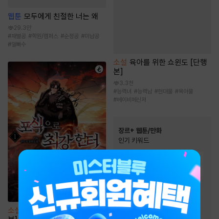
웹툰
모두에게 친절한 너는 왜
29.3만
#
재벌공
#
학원/캠퍼스
#
순정공
#
미남공
#
얼빠수
소설
육아를 위한 쇼윈도 [단행
본]
3.3천
#
능력녀
#
능력남
#
현대물
#
육아물
#
베이비메신저
장르+ 웹툰/만화
인기 키워드
#
성장물
#
오피스물
#
우정
#
인외존재
#
친구
#
복수물
#
역사/시대물
#
연애/결혼
#
음식
#
환생물
#
동양풍
#
현대물
#
영상화
#
동물
소설
포식으로 최강 헌터 [단행