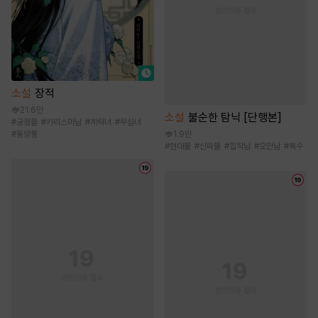
소설
장적
21.6만
소설
불순한 탐닉 [단행본]
#
궁정물
#
카리스마남
#
계략녀
#
무심녀
#
동양풍
1.9만
#
현대물
#
신파물
#
집착남
#
오만남
#
복수