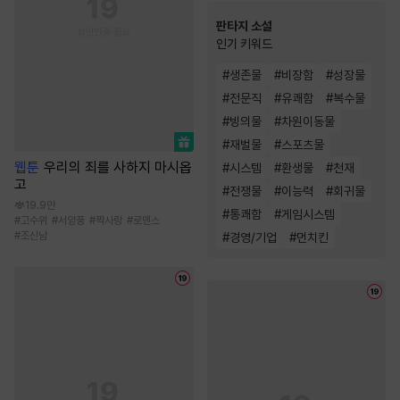
판타지 소설
인기 키워드
#
생존물
#
비장함
#
성장물
#
전문직
#
유쾌함
#
복수물
#
빙의물
#
차원이동물
#
재벌물
#
스포츠물
웹툰
우리의 죄를 사하지 마시옵
#
시스템
#
환생물
#
천재
고
#
전쟁물
#
이능력
#
회귀물
19.9만
#
통쾌함
#
게임시스템
#
고수위
#
서양풍
#
짝사랑
#
로맨스
#
조신남
#
경영/기업
#
먼치킨