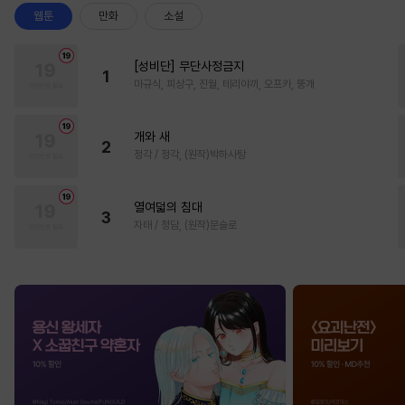
웹툰
만화
소설
[성비단] 무단사정금지
1
마규식, 피상구, 진월, 테리야끼, 오프카, 뚱개
개와 새
2
정각 / 정각, (원작)박하사탕
열여덟의 침대
3
자태 / 청담, (원작)문슬로