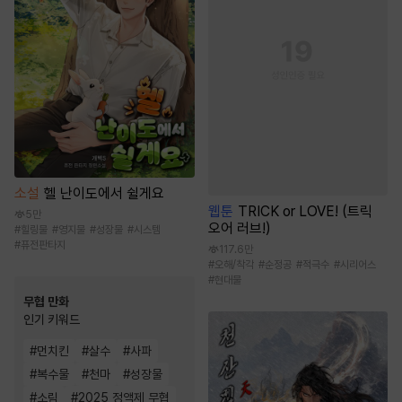
소설
헬 난이도에서 쉴게요
웹툰
TRICK or LOVE! (트릭
5만
오어 러브!)
#
힐링물
#
영지물
#
성장물
#
시스템
#
퓨전판타지
117.6만
#
오해/착각
#
순정공
#
적극수
#
시리어스
#
현대물
무협 만화
인기 키워드
#
먼치킨
#
살수
#
사파
#
복수물
#
천마
#
성장물
#
소림
#
2025 정액제 무협