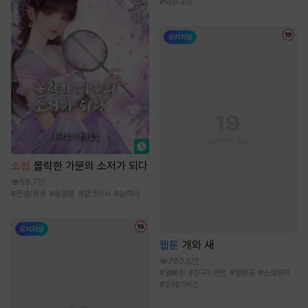
#
외유내강
소설
몰락한 가문의 소저가 되다
58.7만
#
전생/환생
#
동양풍
#
걸크러시
#
능력녀
웹툰
개와 새
763.6만
#
얼빠수
#
친구>연인
#
절륜공
#
소설원작
#
오메가버스