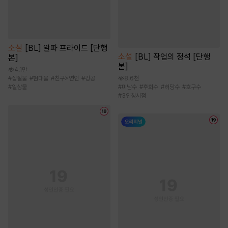
소설
[BL] 알파 프라이드 [단행
소설
[BL] 작업의 정석 [단행
본]
본]
4.1만
#
삽질물
#
현대물
#
친구>연인
#
강공
8.6천
#
일상물
#
미남수
#
후회수
#
허당수
#
호구수
#
3인칭시점