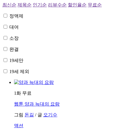
최신순
제목순
인기순
리뷰수순
할인율순
무료순
정액제
대여
소장
완결
19세만
19세 제외
1화 무료
웹툰
양과 늑대의 요람
그림
돈길
/
글
오기수
액션