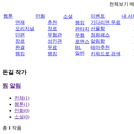
전체보기 
웹툰
만화
이벤트
내 서
소설
연재
추천
기다리면 무료
랭킹
오리지널
장르
선물함
판타지
단편
무협관
점핑패스
무협
장르
성인관
알림함
로맨스
완결
무료
BL
테마추천
일반
랭킹
랭킹
키워드로 검색
돈길
작가
찜
알림
전체
(1)
웹툰
(1)
만화
(0)
소설
(0)
총
1
작품