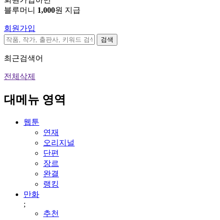
블루머니
1,000
원 지급
회원가입
검색
최근검색어
전체삭제
대메뉴 영역
웹툰
연재
오리지널
단편
장르
완결
랭킹
만화
;
추천