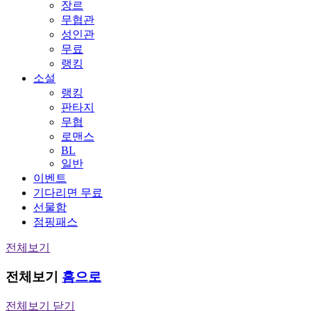
장르
무협관
성인관
무료
랭킹
소설
랭킹
판타지
무협
로맨스
BL
일반
이벤트
기다리면 무료
선물함
점핑패스
전체보기
전체보기
홈으로
전체보기 닫기