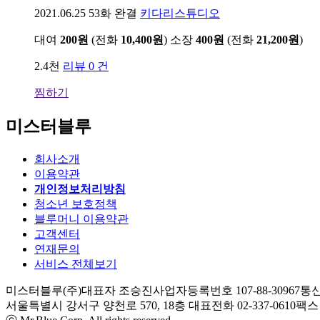
2021.06.25
53화 완결
키다리스튜디오
대여
200원
(전화
10,400원
)
소장
400원
(전화
21,200원
)
2.4천
리뷰 0 건
찜하기
미스터블루
회사소개
이용약관
개인정보처리방침
청소년 보호정책
블루머니 이용약관
고객센터
연재문의
서비스 전체보기
미스터블루(주)
대표자 조승진
사업자등록번호 107-88-30967
통신
서울특별시 강서구 양천로 570, 18층
대표전화 02-337-0610
팩스 0