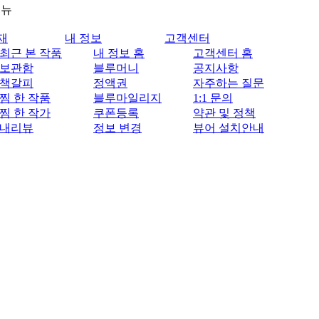
메뉴
재
내 정보
고객센터
최근 본 작품
내 정보 홈
고객센터 홈
보관함
블루머니
공지사항
책갈피
정액권
자주하는 질문
찜 한 작품
블루마일리지
1:1 문의
찜 한 작가
쿠폰등록
약관 및 정책
내리뷰
정보 변경
뷰어 설치안내