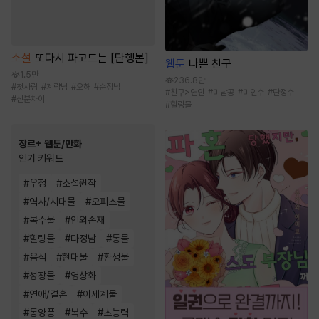
소설
또다시 파고드는 [단행본]
웹툰
나쁜 친구
1.5만
236.8만
#
첫사랑
#
계략남
#
오해
#
순정남
#
친구>연인
#
미남공
#
미인수
#
단정수
#
신분차이
#
힐링물
장르+ 웹툰/만화
인기 키워드
#
우정
#
소설원작
#
역사/시대물
#
오피스물
#
복수물
#
인외존재
#
힐링물
#
다정남
#
동물
#
음식
#
현대물
#
환생물
#
성장물
#
영상화
#
연애/결혼
#
이세계물
#
동양풍
#
복수
#
초능력