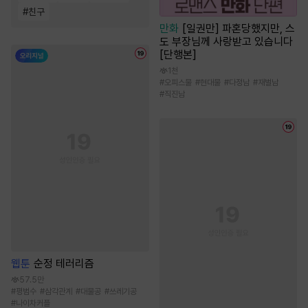
#
친구
만화
[일권만] 파혼당했지만, 스
도 부장님께 사랑받고 있습니다
[단행본]
1천
#
오피스물
#
현대물
#
다정남
#
재벌남
#
직진남
웹툰
순정 테러리즘
57.5만
#
평범수
#
삼각관계
#
대물공
#
쓰레기공
#
나이차커플