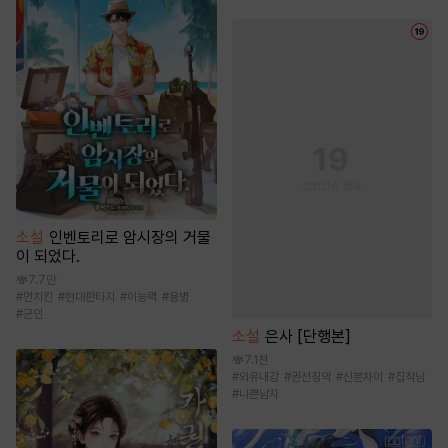
소설
인벤토리로 암시장의 거물
이 되었다.
7.7만
#
먼치킨
#
현대판타지
#
이능력
#
용병
#
군인
소설
은사 [단행본]
7.1천
#
외유내강
#
권선징악
#
신분차이
#
집착남
#
나쁜남자