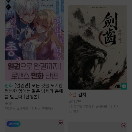
만화
[일권만] 모든 것을 포기한
평범한 영애는 젊은 빙제의 총애
소설
검치
를 받는다 [단행본]
11.7만
1천
#
전통무협
#
통쾌함
#
성장물
#
먼치킨
#
로맨스
#
서양풍
#
상처녀
#
직진남
#
비장함