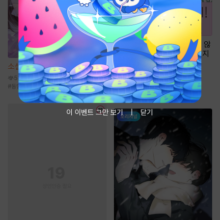
만화
[일권만] 내게 간섭하지 않
겠다던 냉정한 남편이 어째선지
저만 바라봅니다 [단행본]
소설
몰락한 가문의 소저가 되다
1천
58.7만
#
로맨스
#
능력녀
#
연애/결혼
#
부부
#
동양풍
#
능력녀
#
걸크러시
#
전생/환생
#
무심남
이 이벤트 그만 보기
닫기