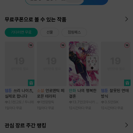
무료쿠폰으로 볼 수 있는 작품
기다리면 무료
선물
점핑패스
웹툰
쓰리 나이츠,
소설
언로맨틱 페
만화
나의 행복한
웹툰
잘못된 연애
실제로 합니다
로몬 테라피
결혼
방식
2.1천
고토 / 두나래
1천
망랑독
13.7만
코우사카 리토 / 아기토기 아쿠미
3.5만
SIK
1일마다 무료
1일마다 무료
12시간마다 무료
12시간마다 무료
관심 장르 주간 랭킹