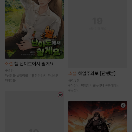
소설
헬 난이도에서 쉴게요
5만
소설
해일주의보 [단행본]
#
성장물
#
힐링물
#
퓨전판타지
#
시스템
1.3천
#
영지물
#
직진남
#
평범녀
#
동정녀
#
츤데레남
#
동정남