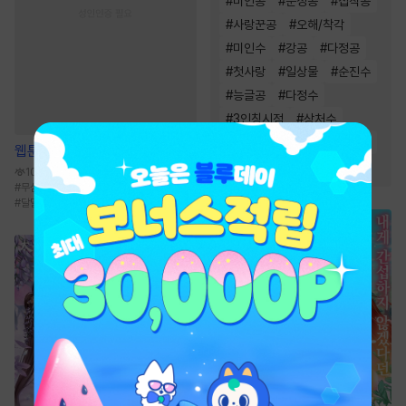
#
미인공
#
순정공
#
집착공
#
사랑꾼공
#
오해/착각
#
미인수
#
강공
#
다정공
#
첫사랑
#
일상물
#
순진수
#
능글공
#
다정수
#
3인칭시점
#
상처수
#
연하공
#
능욕공
#
단정수
웹툰
일곱 번의 선데이
#
달달물
#
절륜공
10.7만
#
무심수
#
떡대수
#
학원/캠퍼스
#
현대물
#
달달물