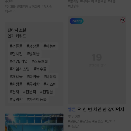
#
할리킹
#
나이차이
#
능욕공
#
애증
2만
#
단정수
#
현대물
#
절륜공
#
후회공
#
첫사랑
#
능력수
판타지 소설
인기 키워드
#
생존물
#
성장물
#
이능력
#
먼치킨
#
빙의물
#
경영/기업
#
스포츠물
#
게임시스템
#
복수물
#
재벌물
#
회귀물
#
비장함
#
환생물
#
통쾌함
#
시스템
#
천재
#
전문직
#
전쟁물
#
유쾌함
#
차원이동물
웹툰
떡 한 번 치면 안 잡아먹지
8.6만
#
절륜남
#
동양풍
#
로맨스
#
상처녀
#
직진남