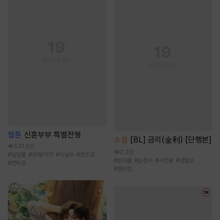
웹툰
신혼부부 특별전형
소설
[BL] 금리(金利) [단행본]
531.6만
2.3만
#
달달물
#
오해/착각
#
자낮수
#
벤츠공
#
현대물
#
순정수
#
사건물
#
냉혈공
#
연하공
#
할리킹