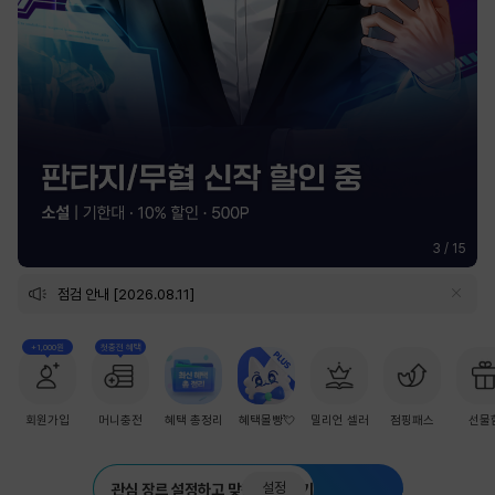
3
/
15
점검 안내 [2026.08.11]
+1,000원
첫충전 혜택
회원가입
머니충전
혜택 총정리
혜택몰빵💘
밀리언 셀러
점핑패스
선물
설정
관심 장르 설정하고 맞춤 추천 받기