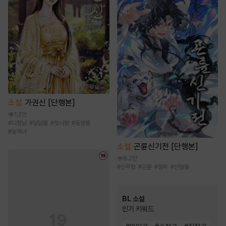
소설
가권신 [단행본]
1.2만
#
다정남
#
달달물
#
첫사랑
#
동양풍
#
능력녀
소설
곤륜신기전 [단행본]
8.2만
#
신무협
#
곤륜
#
정파
#
선협물
BL 소설
인기 키워드