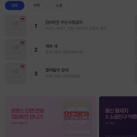
웹툰
만화
소설
[성비단] 무단사정금지
1
마규식, 피상구, 진월, 테리야끼, 오프카, 뚱개
개와 새
2
정각 / 정각, (원작)박하사탕
열여덟의 침대
3
자태 / 청담, (원작)문슬로