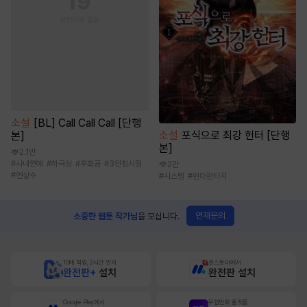
소설
[BL] Call Call Call [단행
소설
포식으로 최강 헌터 [단행
본]
본]
2.1만
#
사내연애
#
하극상
#
후회공
#
3인칭시점
2만
#
연상수
#
시스템
#
현대판타지
연재문의
소중한 웹툰 작가님
을 모십니다.
10배 적립, 2시간 먼저
원스토어에서
완전판+
설치
완전판 설치
Google Play에서
무협만화 플랫폼