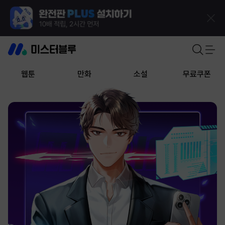
웹툰
만화
소설
무료쿠폰