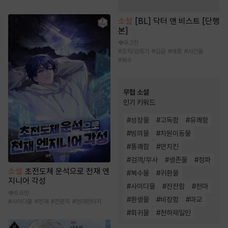
소설
[BL] 닥터 앤 비스트 [단행
본]
9.2천
#
조직/암흑가
#
감금
#
애증
#
사건물
#
복수
무협 소설
인기 키워드
#
성장물
#
고독함
#
유쾌함
#
빙의물
#
차원이동물
#
통쾌함
#
먼치킨
#
검객/무사
#
생존물
#
정파
소설
초전도체 운석으로 천재 엔
#
복수물
#
귀환물
지니어 각성
#
사이다물
#
잔잔함
#
천마
6.6만
#
환생물
#
비장함
#
마교
#
사이다물
#
천재
#
전문직
#
현대판타지
#
회귀물
#
천하제일인