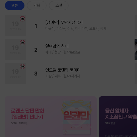
웹툰
만화
소설
[성비단] 무단사정금지
1
마규식, 피상구, 진월, 테리야끼, 오프카, 뚱개
열여덟의 침대
2
자태 / 청담, (원작)문슬로
언모럴 로맨틱 코미디
3
가감 / 쌔우, (원작)곽겨자