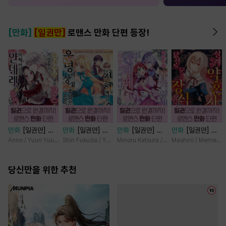
[만화]
[일권만]
로맨스 만화 단편 등장!
만화
[일권만] 왕
만화
[일권만] 전
만화
[일권만] 기
만화
[일권만] 실
태자님과의 약혼을
하께서는 오늘도
억상실 악역 영애
례지만 약혼자님,
Anno / Yuuri Yuudachi
Shin Fukuda / Yoko Kurosu
Minoru Katsura / Mizune
Mashiro / Memeko
거절했더니 어째서
운명의 상대를 찾
는 공략 대상인 얀
당신의 눈은 장식
인지 얀데레로 돌
으신 모양이네요
데레 의붓 오라버
인가요? [단행본]
변했습니다 [단행
당신만을 위한 추천
(웃음) [단행본]
니에게서 도망칠
본]
수가 없다 [단행
본]