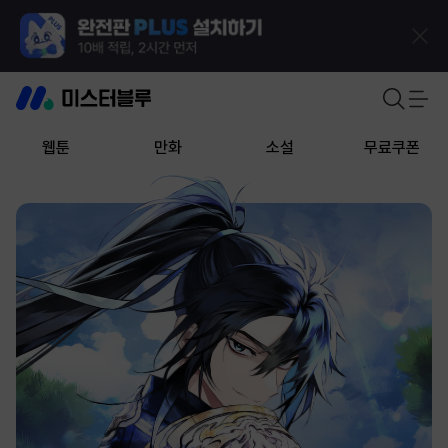
웹툰
만화
소설
무료쿠폰