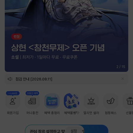
2
/
15
점검 안내 [2026.08.11]
+1,000원
첫충전 혜택
회원가입
머니충전
혜택 총정리
혜택몰빵💘
밀리언 셀러
점핑패스
선물
설정
관심 장르 설정하고 맞춤 추천 받기