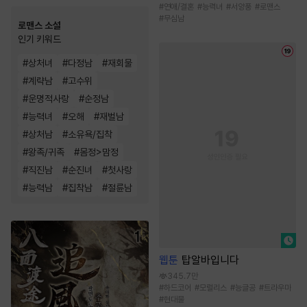
#
연애/결혼
#
능력녀
#
서양풍
#
로맨스
#
무심남
로맨스 소설
인기 키워드
#
상처녀
#
다정남
#
재회물
#
계략남
#
고수위
#
운명적사랑
#
순정남
#
능력녀
#
오해
#
재벌남
#
상처남
#
소유욕/집착
#
왕족/귀족
#
몸정>맘정
#
직진남
#
순진녀
#
첫사랑
#
능력남
#
집착남
#
절륜남
웹툰
탑알바입니다
345.7만
#
하드코어
#
모럴리스
#
능글공
#
트라우마
#
현대물