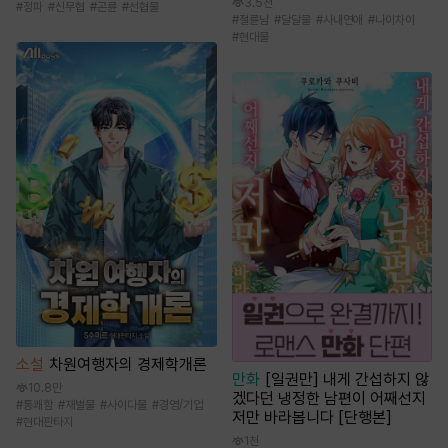
3.5천
#
정파
#
신무협
#
곤륜
#
선협물
#
절륜남
#
달달물
#
사내연애
#
나이차이
#
현대물
소설
차원여행자의 경제학개론
만화
[일권만] 내게 간섭하지 않
10.8만
겠다던 냉정한 남편이 어째선지
#
통쾌함
#
재벌물
#
사이다물
#
경영/기업
저만 바라봅니다 [단행본]
#
현대판타지
1천