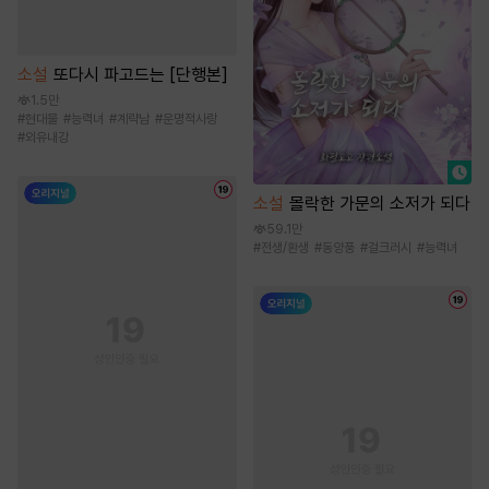
소설
또다시 파고드는 [단행본]
1.5만
#
현대물
#
능력녀
#
계략남
#
운명적사랑
#
외유내강
소설
몰락한 가문의 소저가 되다
59.1만
#
전생/환생
#
동양풍
#
걸크러시
#
능력녀