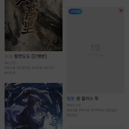
소설
팔면도도 [단행본]
2.2만
#
복수물
#
전통무협
#
성장물
#
먼치킨
#
비장함
웹툰
원 플러스 투
95.2만
#
현대물
#
짝사랑
#
무뚝뚝공
#
음침공
#
능글공