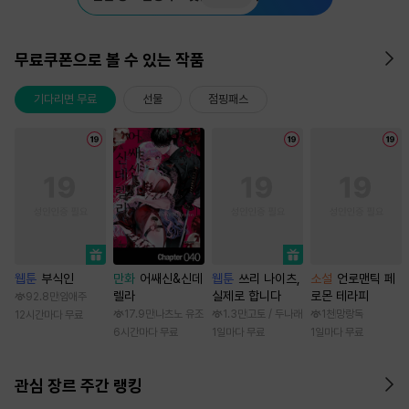
무료쿠폰으로 볼 수 있는 작품
기다리면 무료
선물
점핑패스
웹툰
부식인
만화
어쌔신&신데
웹툰
쓰리 나이츠,
소설
언로맨틱 페
렐라
실제로 합니다
로몬 테라피
92.8만
임애주
17.9만
나츠노 유조
1.3만
고토 / 두나래
1천
망랑독
12시간마다 무료
6시간마다 무료
1일마다 무료
1일마다 무료
관심 장르 주간 랭킹