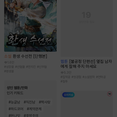
소설
환생 수선전 [단행본]
웹툰
[불공정 단편선] 옆집 남자
1.6만
에게 잘해 주지 마세요
#
성장물
#
선협물
#
먼치킨
#
신무협
#
환생물
5.3만
#
집착공
#
첫경험
#
소설원작
#
연하공
#
질투
성인 웹툰/만화
인기 키워드
#
능글남
#
직진남
#
짝사랑
#
하드코어
#
계약관계
#
원나잇
#
후방주의