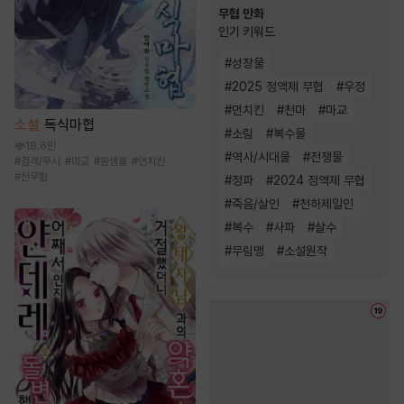
무협 만화
인기 키워드
#
성장물
#
2025 정액제 무협
#
우정
#
먼치킨
#
천마
#
마교
소설
독식마협
#
소림
#
복수물
18.6만
#
역사/시대물
#
전쟁물
#
검객/무사
#
마교
#
환생물
#
먼치킨
#
신무협
#
정파
#
2024 정액제 무협
#
죽음/살인
#
천하제일인
#
복수
#
사파
#
살수
#
무림맹
#
소설원작
#
환생물