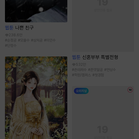
웹툰
나쁜 친구
238.6만
#
순정공
#
모쏠수
#
상처공
#
미인수
#
단정수
웹툰
신혼부부 특별전형
532만
#
츤데레수
#
존댓말공
#
연상수
#
학원/캠퍼스
#
첫경험