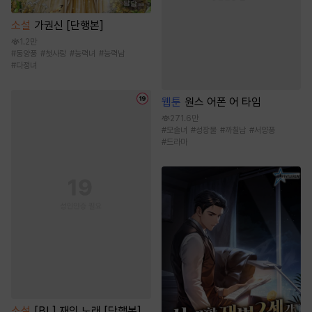
소설
가권신 [단행본]
1.2만
#
동양풍
#
첫사랑
#
능력녀
#
능력남
#
다정녀
웹툰
원스 어폰 어 타임
271.6만
#
모솔녀
#
성장물
#
까칠남
#
서양풍
#
드라마
소설
[BL] 재의 노래 [단행본]