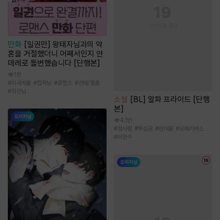
만화
[일권만] 왕태자님과의 약
혼을 거절했더니 어째서인지 얀
데레로 돌변했습니다 [단행본]
1천
#
이세계물
#
집착남
#
로맨스
#
연애/결혼
#
직진남
소설
[BL] 알파 프라이드 [단행
본]
4.1만
#
첫사랑
#
무심공
#
현대물
#
오메가버스
#
미인수