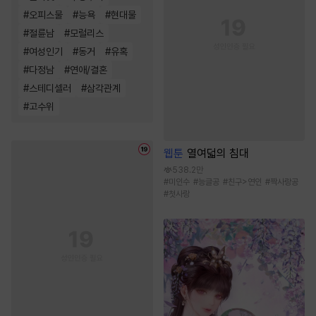
#
오피스물
#
능욕
#
현대물
#
절륜남
#
모럴리스
#
여성인기
#
동거
#
유혹
#
다정남
#
연애/결혼
#
스테디셀러
#
삼각관계
#
고수위
웹툰
열여덟의 침대
538.2만
#
미인수
#
능글공
#
친구>연인
#
짝사랑공
#
첫사랑