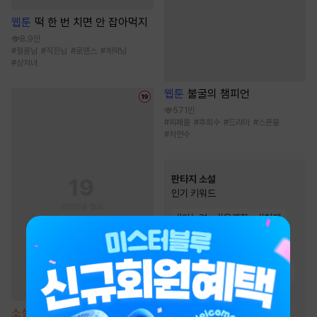
웹툰
떡 한 번 치면 안 잡아먹지
8.9만
#
절륜남
#
직진남
#
로맨스
#
계략남
#
상처녀
웹툰
불굴의 챔피언
571만
#
피폐물
#
후회수
#
드라마
#
스폰물
#
처연수
판타지 소설
인기 키워드
#
이능력
#
유쾌함
#
천재
#
스포츠물
#
생존물
#
게임시스템
#
비장함
#
재벌물
#
회귀물
#
전쟁물
#
경영/기업
#
시스템
#
통쾌함
#
차원이동물
소설
[BL] Call Call Call [단행