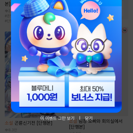
본]
#
복수물
#
성장물
#
환생물
2.1만
#
먼치킨
#
빙의물
#
전문직
#
존댓말공
#
애증
#
현대물
#
연하공
#
단정수
이 이벤트 그만 보기
닫기
소설
팀장 오빠와 회의실에서
소설
곤륜신기전 [단행본]
[단행본]
8.3만