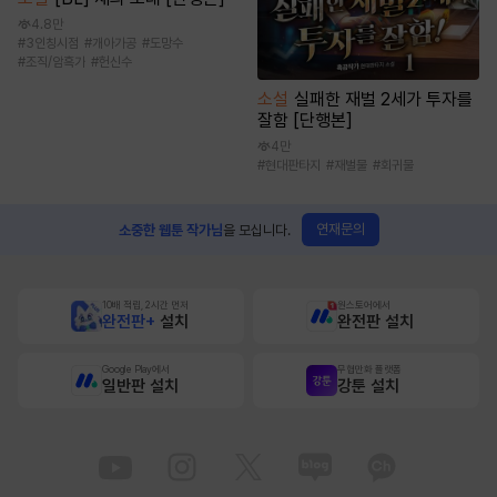
4.8만
#
3인칭시점
#
개아가공
#
도망수
#
조직/암흑가
#
헌신수
소설
실패한 재벌 2세가 투자를
잘함 [단행본]
4만
#
현대판타지
#
재벌물
#
회귀물
연재문의
소중한 웹툰 작가님
을 모십니다.
10배 적립, 2시간 먼저
원스토어에서
완전판+
설치
완전판 설치
Google Play에서
무협만화 플랫폼
일반판 설치
강툰 설치