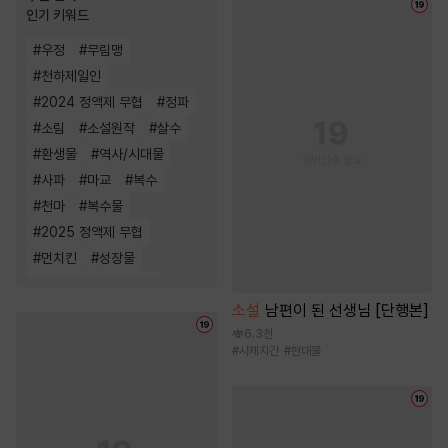
인기 키워드
#
우정
#
무림맹
#
천하제일인
#
2024 정액제 무협
#
정파
#
소림
#
소설원작
#
살수
#
환생물
#
역사/시대물
#
사파
#
마교
#
복수
#
천마
#
복수물
#
2025 정액제 무협
#
먼치킨
#
성장물
#
죽음/살인
#
전쟁물
소설
남편이 된 선생님 [단행본]
6.3천
#
사제지간
#
현대물