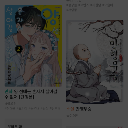
271.5만
#
성장물
#
로맨스
#
까칠남
#
모솔녀
#
서양풍
만화
양 선배는 혼자서 살아갈
수 없어 [단행본]
5.9천
소설
만행무승
#
현대물
#
드라마
#
능력녀
#
일상
#
선후배
2.9만
무협 만화