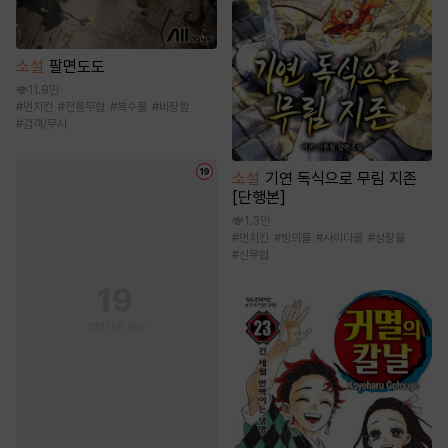
소설
팔면도도
11.9만
#
먼치킨
#
전통무협
#
복수물
#
비장함
#
검객/무사
소설
기연 독식으로 무림 지존
[단행본]
1.3만
#
먼치킨
#
빙의물
#
사이다물
#
성장물
#
신무협