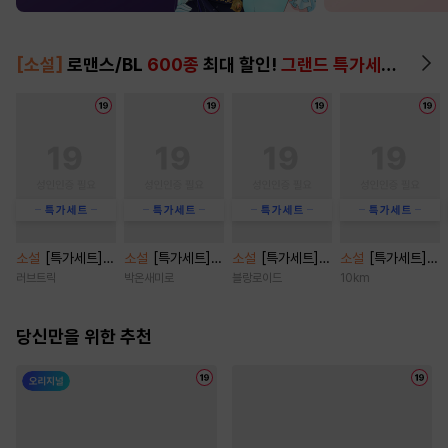
[소설]
로맨스/BL
600종
최대 할인!
그랜드 특가세트
▶
소설
[특가세트]
소설
[특가세트]
소설
[특가세트]
소설
[특가세트]
오, 마이 베이비(O
친구 오빠 탐구 보
[BL] 트루 러브(Tr
[BL] 노 다웃(No
러브트릭
박온새미로
블랑로이드
10km
h, My baby) [단
고서 [단행본]
ue Love) [단행
Doubt) [단행본]
행본]
본]
당신만을 위한 추천