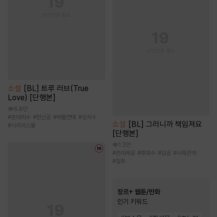
소설
[BL] 트루 러브(True
Love) [단행본]
6.8만
#
츤데레수
#
헌신공
#
배틀연애
#
상처수
소설
[BL] 그러니까 책임져요
#
시리어스물
[단행본]
1.3만
#
츤데레공
#
후회수
#
강공
#
사제관계
#
질투
장르+ 웹툰/만화
인기 키워드