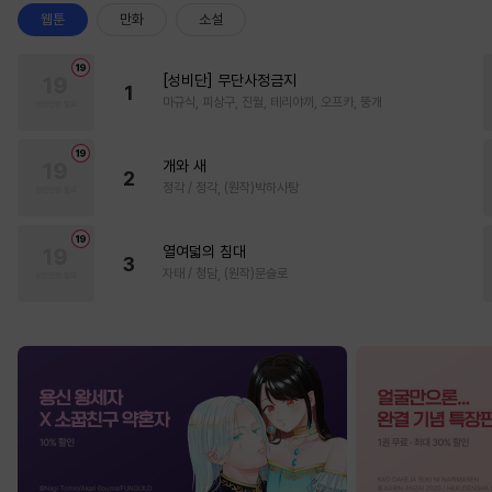
웹툰
만화
소설
[성비단] 무단사정금지
1
마규식, 피상구, 진월, 테리야끼, 오프카, 뚱개
개와 새
2
정각 / 정각, (원작)박하사탕
열여덟의 침대
3
자태 / 청담, (원작)문슬로