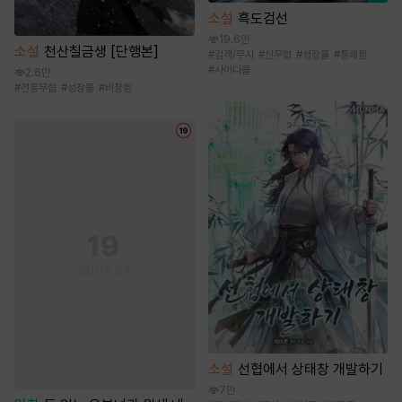
소설
흑도검선
19.6만
소설
천산칠금생 [단행본]
#
검객/무사
#
신무협
#
성장물
#
통쾌함
#
사이다물
2.6만
#
전통무협
#
성장물
#
비장함
소설
선협에서 상태창 개발하기
7만