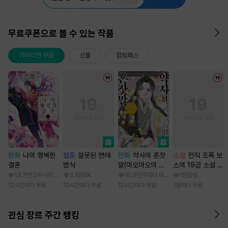
무료쿠폰으로 볼 수 있는 작품
기다리면 무료
선물
점핑패스
만화
나의 행복한
웹툰
잘못된 연애
만화
약사의 혼잣
소설
전직 조폭 보
결혼
방식
말(마오마오의 후
스의 19금 소설 속
궁 수수께끼 풀이
가정부 빙의기
13.7만
코우사카 리토 / 아기토기 아쿠미
3.1만
SIK
16.9만
쿠라타 미노지 / 휴우가 나츠
1천
당성
수첩)
12시간마다 무료
12시간마다 무료
12시간마다 무료
1일마다 무료
관심 장르 주간 랭킹