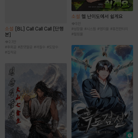
소설
헬 난이도에서 쉴게요
5만
소설
[BL] Call Call Call [단행
#
성장물
#
시스템
#
영지물
#
퓨전판타지
본]
#
힐링물
2.1만
#
후회공
#
존댓말공
#
까칠수
#
도망수
#
집착공