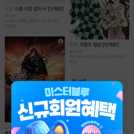
소설
이중 이혼 합의서 [단행본]
1.9만
#
시월드
#
재벌남
#
몸정>맘정
#
다정남
#
집착남
만화
귀멸의 칼날 [단행본]
9.8만
#
인외존재
#
동양풍
#
성장물
#
판타지/SF
#
액션
BL 소설
인기 키워드
#
미인수
#
다정공
#
일상물
#
능욕공
#
사랑꾼공
#
집착공
#
능글공
#
다정수
#
순정공
#
강공
소설
포식으로 최강 헌터 [단행
#
3인칭시점
#
연하공
본]