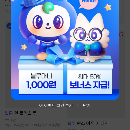
#
미인공
#
절륜공
#
달달물
2만
#
단정수
#
순진수
#
상처수
#
현대판타지
#
시스템
#
첫사랑
#
오해/착각
이 이벤트 그만 보기
닫기
웹툰
원 플러스 투
94만
웹툰
원스 어폰 어 타임
#
동거
#
세같살
#
3P
#
다공일수
#
첫경험