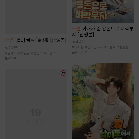
소설
아내가 준 용돈으로 벼락부
자 [단행본]
소설
[BL] 금리(金利) [단행본]
4.4만
#
유쾌함
#
현대판타지
#
이능력
#
힐링물
2.2만
#
주식/투자
#
능력수
#
무심공
#
헌신수
#
미인수
#
굴림수