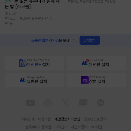
만화
돈 없는 유부녀가 월세 내
#
먼치킨
#
신무협
#
선협물
#
성장물
는 법 [스크롤]
3.5만
#
하드코어
#
고수위
#
절륜남
#
직진남
#
거유
연재문의
소중한 웹툰 작가님
을 모십니다.
10배 적립, 2시간 먼저
원스토어에서
완전판+
설치
완전판 설치
Google Play에서
무협만화 플랫폼
일반판 설치
강툰 설치
회사소개
이용약관
개인정보처리방침
청소년보호정책
블루머니이용약관
고객센터
사업자정보
PC버전