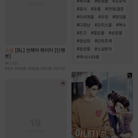
#
복수물
#
환생물
#
초능력
#
음식
#
동물
#
연애/결혼
#
이세계물
#
우정
#
현대물
#
다정남
#
오피스물
#
복수
#
친구
#
힐링물
#
성장물
#
영상화
#
인외존재
#
동양풍
#
소설원작
소설
[BL] 언페어 헤이터 [단행
본]
#
역사/시대물
3.5만
#
질투
#
피폐물
#
재회물
#
현대물
#
집착공