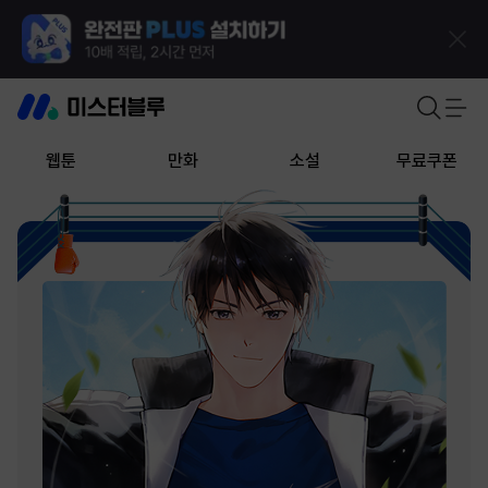
웹툰
만화
소설
무료쿠폰