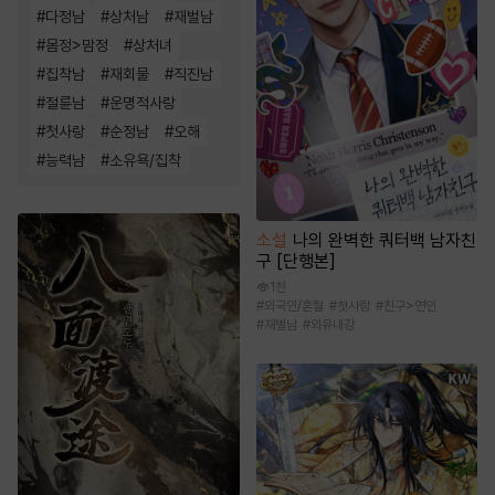
#
다정남
#
상처남
#
재벌남
#
몸정>맘정
#
상처녀
#
집착남
#
재회물
#
직진남
#
절륜남
#
운명적사랑
#
첫사랑
#
순정남
#
오해
#
능력남
#
소유욕/집착
소설
나의 완벽한 쿼터백 남자친
구 [단행본]
1천
#
외국인/혼혈
#
첫사랑
#
친구>연인
#
재벌남
#
외유내강