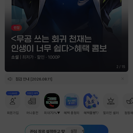
2
/
15
점검 안내 [2026.08.11]
+1,000원
첫충전 혜택
회원가입
머니충전
최대70%▼
혜택 총정리
혜택몰빵💘
밀리언 셀러
점핑
설정
관심 장르 설정하고 맞춤 추천 받기