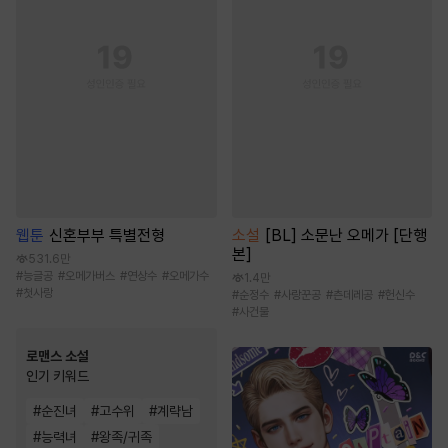
웹툰
신혼부부 특별전형
소설
[BL] 소문난 오메가 [단행
본]
531.6만
#
능글공
#
오메가버스
#
연상수
#
오메가수
1.4만
#
첫사랑
#
순정수
#
사랑꾼공
#
츤데레공
#
헌신수
#
사건물
로맨스 소설
인기 키워드
#
순진녀
#
고수위
#
계략남
#
능력녀
#
왕족/귀족