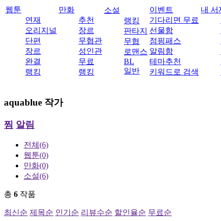
웹툰
만화
이벤트
내 서
소설
연재
추천
기다리면 무료
랭킹
오리지널
장르
선물함
판타지
단편
무협관
점핑패스
무협
장르
성인관
알림함
로맨스
완결
무료
BL
테마추천
일반
랭킹
랭킹
키워드로 검색
aquablue
작가
찜
알림
전체
(6)
웹툰
(0)
만화
(0)
소설
(6)
총
6
작품
최신순
제목순
인기순
리뷰수순
할인율순
무료순