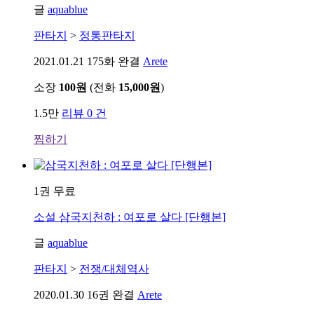
글
aquablue
판타지
>
정통판타지
2021.01.21
175화 완결
Arete
소장
100원
(전화
15,000원
)
1.5만
리뷰 0 건
찜하기
1권 무료
소설
삼국지천하 : 여포로 살다 [단행본]
글
aquablue
판타지
>
전쟁/대체역사
2020.01.30
16권 완결
Arete