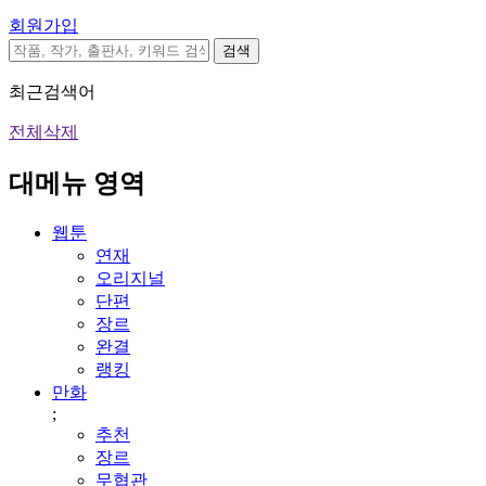
회원가입
검색
최근검색어
전체삭제
대메뉴 영역
웹툰
연재
오리지널
단편
장르
완결
랭킹
만화
;
추천
장르
무협관