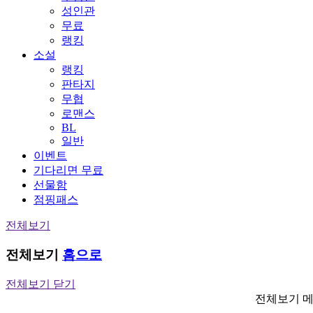
성인관
무료
랭킹
소설
랭킹
판타지
무협
로맨스
BL
일반
이벤트
기다리면 무료
선물함
점핑패스
전체보기
전체보기
홈으로
전체보기 닫기
전체보기 