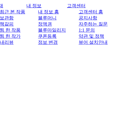
재
내 정보
고객센터
최근 본 작품
내 정보 홈
고객센터 홈
보관함
블루머니
공지사항
책갈피
정액권
자주하는 질문
찜 한 작품
블루마일리지
1:1 문의
찜 한 작가
쿠폰등록
약관 및 정책
내리뷰
정보 변경
뷰어 설치안내