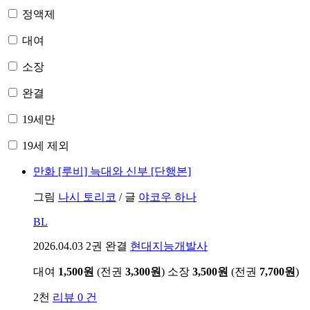
정액제
대여
소장
완결
19세만
19세 제외
만화
[루비] 늑대와 신부 [단행본]
그림
나시 토리코
/
글
야코우 하나
BL
2026.04.03
2권 완결
현대지능개발사
대여
1,500원
(전권
3,300원
)
소장
3,500원
(전권
7,700원
)
2천
리뷰 0 건