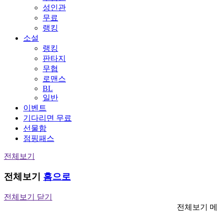
성인관
무료
랭킹
소설
랭킹
판타지
무협
로맨스
BL
일반
이벤트
기다리면 무료
선물함
점핑패스
전체보기
전체보기
홈으로
전체보기 닫기
전체보기 