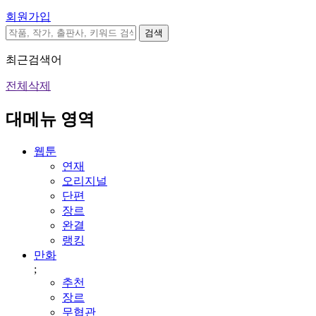
회원가입
검색
최근검색어
전체삭제
대메뉴 영역
웹툰
연재
오리지널
단편
장르
완결
랭킹
만화
;
추천
장르
무협관