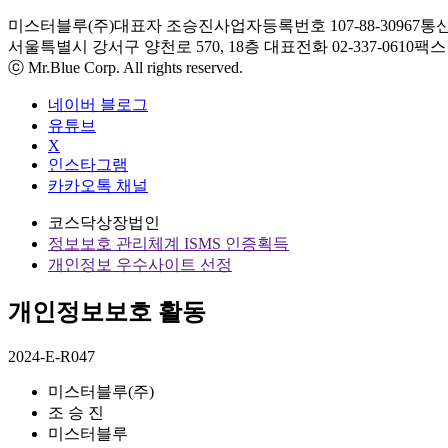
미스터블루(주)
대표자 조승진
사업자등록번호 107-88-30967
통신
서울특별시 강서구 양천로 570, 18층
대표전화 02-337-0610
팩스 0
ⓒ Mr.Blue Corp. All rights reserved.
네이버 블로그
유튜브
X
인스타그램
카카오톡 채널
코스닥상장법인
정보보호 관리체계 ISMS 인증획득
개인정보 우수사이트 선정
개인정보보호 활동
2024-E-R047
미스터블루(주)
조 승 진
미스터블루