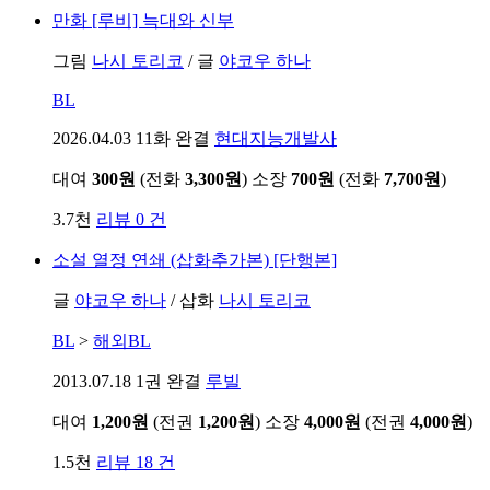
만화
[루비] 늑대와 신부
그림
나시 토리코
/
글
야코우 하나
BL
2026.04.03
11화 완결
현대지능개발사
대여
300원
(전화
3,300원
)
소장
700원
(전화
7,700원
)
3.7천
리뷰 0 건
소설
열정 연쇄 (삽화추가본) [단행본]
글
야코우 하나
/
삽화
나시 토리코
BL
>
해외BL
2013.07.18
1권 완결
루빌
대여
1,200원
(전권
1,200원
)
소장
4,000원
(전권
4,000원
)
1.5천
리뷰 18 건