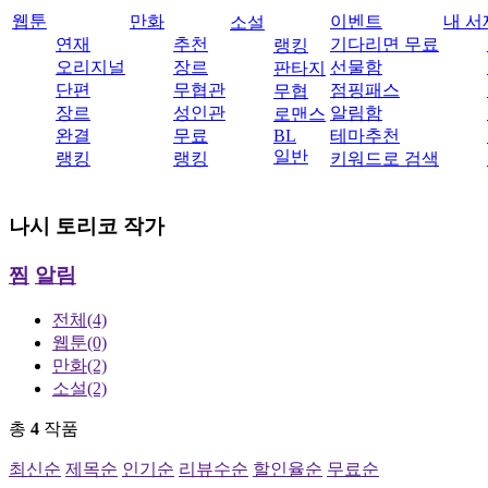
웹툰
만화
이벤트
내 서
소설
연재
추천
기다리면 무료
랭킹
오리지널
장르
선물함
판타지
단편
무협관
점핑패스
무협
장르
성인관
알림함
로맨스
완결
무료
BL
테마추천
일반
랭킹
랭킹
키워드로 검색
나시 토리코
작가
찜
알림
전체
(4)
웹툰
(0)
만화
(2)
소설
(2)
총
4
작품
최신순
제목순
인기순
리뷰수순
할인율순
무료순