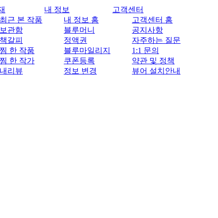
재
내 정보
고객센터
최근 본 작품
내 정보 홈
고객센터 홈
보관함
블루머니
공지사항
책갈피
정액권
자주하는 질문
찜 한 작품
블루마일리지
1:1 문의
찜 한 작가
쿠폰등록
약관 및 정책
내리뷰
정보 변경
뷰어 설치안내