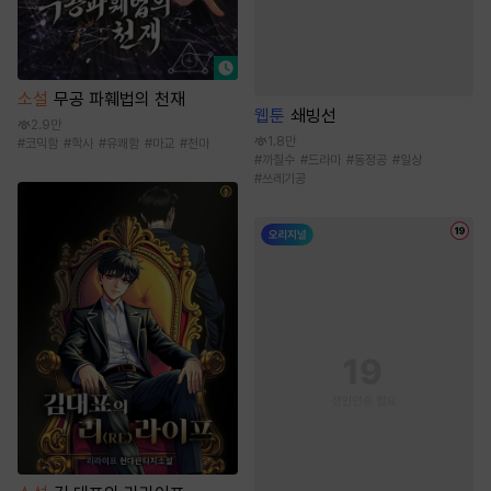
소설
무공 파훼법의 천재
웹툰
쇄빙선
2.9만
1.8만
#
코믹함
#
학사
#
유쾌함
#
마교
#
천마
#
까칠수
#
드라마
#
동정공
#
일상
#
쓰레기공