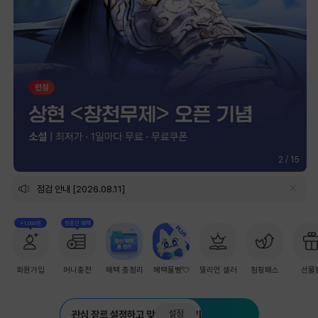
2
/
15
점검 안내 [2026.08.11]
+1,000원
첫충전 혜택
회원가입
머니충전
혜택 총정리
혜택몰빵💘
밀리언 셀러
점핑패스
선물
설정
관심 장르 설정하고 맞춤 추천 받기