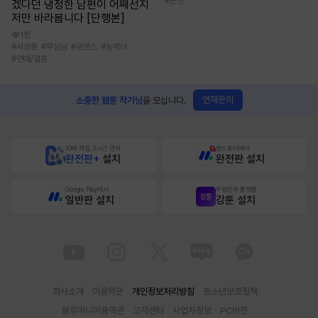
#
군인
겠다던 냉정한 남편이 어째선지
저만 바라봅니다 [단행본]
1천
#
서양풍
#
무심남
#
로맨스
#
능력녀
#
연애/결혼
연재문의
소중한 웹툰 작가님
을 모십니다.
10배 적립, 2시간 먼저
원스토어에서
완전판+
설치
완전판 설치
Google Play에서
무협만화 플랫폼
일반판 설치
강툰 설치
회사소개
이용약관
개인정보처리방침
청소년보호정책
블루머니이용약관
고객센터
사업자정보
PC버전