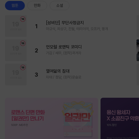
웹툰
만화
소설
[성비단] 무단사정금지
1
마규식, 피상구, 진월, 테리야끼, 오프카, 뚱개
언모럴 로맨틱 코미디
2
가감 / 쌔우, (원작)곽겨자
열여덟의 침대
3
자태 / 청담, (원작)문슬로