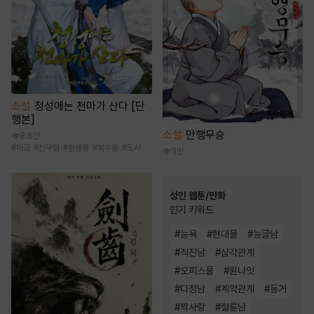
소설
청성에는 천마가 산다 [단
행본]
소설
만행무승
8.8만
#
마교
#
신무협
#
환생물
#
복수물
#
도사
3만
성인 웹툰/만화
인기 키워드
#
능욕
#
현대물
#
능글남
#
직진남
#
삼각관계
#
오피스물
#
원나잇
#
다정남
#
계약관계
#
동거
#
짝사랑
#
절륜남