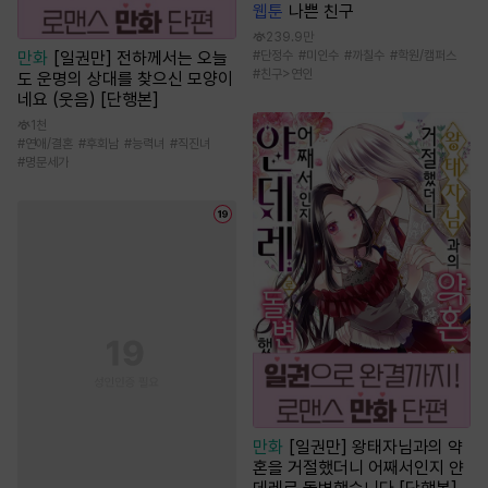
웹툰
나쁜 친구
239.9만
만화
[일권만] 전하께서는 오늘
#
단정수
#
미인수
#
까칠수
#
학원/캠퍼스
#
친구>연인
도 운명의 상대를 찾으신 모양이
네요 (웃음) [단행본]
1천
#
연애/결혼
#
후회남
#
능력녀
#
직진녀
#
명문세가
만화
[일권만] 왕태자님과의 약
혼을 거절했더니 어째서인지 얀