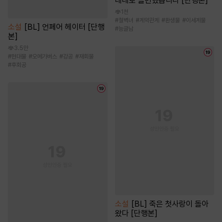
데레로 돌변했습니다 [단행본]
1천
#
철벽녀
#
계약관계
#
환생물
#
이세계물
소설
[BL] 언페어 헤이터 [단행
#
능글남
본]
3.5만
#
현대물
#
오메가버스
#
강공
#
재회물
#
후회공
소설
[BL] 죽은 첫사랑이 돌아
왔다 [단행본]