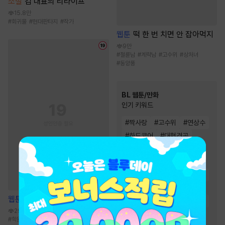
소설
김 대표의 리라이프
15.8만
#
회귀물
#
현대판타지
#
작가
웹툰
떡 한 번 치면 안 잡아먹지
9만
#
절륜남
#
계략남
#
고수위
#
상처녀
#
동양풍
BL 웹툰/만화
인기 키워드
#
짝사랑
#
고수위
#
연상수
#
하드코어
#
대형견공
#
능글공
#
현대물
#
친구>연인
#
다정수
#
연하공
#
다정공
#
미남공
#
강공
#
상처수
#
집착공
웹툰
모두에게 친절한 너는 왜
#
츤데레수
#
동거
#
절륜공
29.7만
#
친구
#
미인수
#
학원/캠퍼스
#
짝사랑
#
다정수
#
다정공