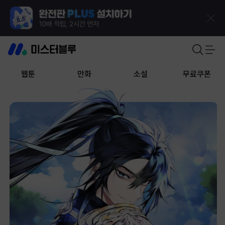
웹툰
만화
소설
무료쿠폰