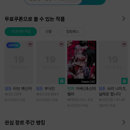
무료쿠폰으로 볼 수 있는 작품
기다리면 무료
선물
점핑패스
웹툰
러브 메신저
웹툰
부식인
만화
어쌔신&신데
웹툰
쓰리 나이츠,
렐라
실제로 합니다
28.2만
딱
93.8만
임애주
18만
나츠노 유조
2만
고토 / 두나래
8시간마다 무료
12시간마다 무료
6시간마다 무료
1일마다 무료
관심 장르 주간 랭킹