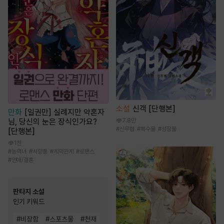
소설
신객 [단행본]
만화
[일권만] 실례지만 약혼자
7.8만
님, 당신의 눈은 장식인가요?
#
신무협
#
복수물
#
성장물
[단행본]
1천
#
능력녀
#
서양풍
#
계약관계
#
로맨스
#
연애/결혼
판타지 소설
인기 키워드
#
비장함
#
스포츠물
#
천재