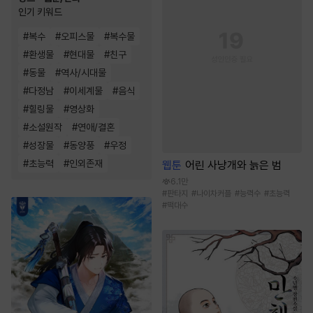
인기 키워드
#
복수
#
오피스물
#
복수물
#
환생물
#
현대물
#
친구
#
동물
#
역사/시대물
#
다정남
#
이세계물
#
음식
#
힐링물
#
영상화
#
소설원작
#
연애/결혼
#
성장물
#
동양풍
#
우정
#
초능력
#
인외존재
웹툰
어린 사냥개와 늙은 범
6.1만
#
판타지
#
나이차커플
#
능력수
#
초능력
#
떡대수