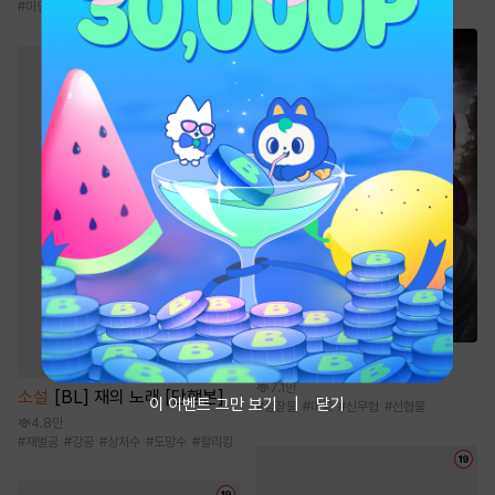
#
미인수
소설
선자
7.1만
소설
[BL] 재의 노래 [단행본]
이 이벤트 그만 보기
닫기
#
성장물
#
마교
#
신무협
#
선협물
4.8만
#
재벌공
#
강공
#
상처수
#
도망수
#
할리킹