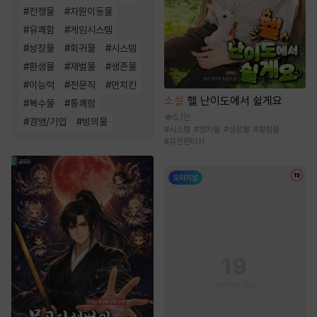
#
전쟁물
#
차원이동물
#
유쾌함
#
게임시스템
#
성장물
#
회귀물
#
시스템
#
환생물
#
재벌물
#
생존물
#
이능력
#
전문직
#
먼치킨
소설
헬 난이도에서 쉴게요
#
복수물
#
통쾌함
5.1만
#
경영/기업
#
빙의물
#
시스템
#
영지물
#
성장물
#
힐링물
#
퓨전판타지