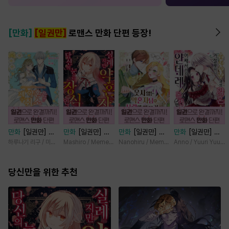
[만화]
[일권만]
로맨스 만화 단편 등장!
만화
[일권만] 제
만화
[일권만] 실
만화
[일권만] 웃
만화
[일권만] 왕
약혼은 취소되었습
례지만 약혼자님,
지 않는 약혼자님
태자님과의 약혼을
하루나기 리구 / 미즈메
Mashiro / Memeko
Nanohiru / Memeko
Anno / Yuuri Yuuda
니다 [단행본]
당신의 눈은 장식
이 사랑에 빠진 건
거절했더니 어째서
인가요? [단행본]
변장한 저인 것 같
인지 얀데레로 돌
당신만을 위한 추천
습니다 [단행본]
변했습니다 [단행
본]