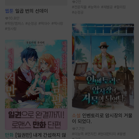
2만
#
전문직물
#
능력수
#
재벌공
#
할리킹
웹툰
일곱 번의 선데이
#
순정공
10.8만
#
학원/캠퍼스
#
순정공
#
떡대수
#
짝사랑
#
첫사랑
소설
인벤토리로 암시장의 거물
이 되었다.
7.7만
#
이능력
#
먼치킨
#
현대판타지
#
용병
만화
[일권만] 내게 간섭하지 않