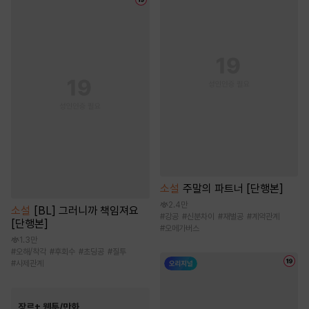
소설
주말의 파트너 [단행본]
2.4만
소설
[BL] 그러니까 책임져요
#
강공
#
신분차이
#
재벌공
#
계약관계
[단행본]
#
오메가버스
1.3만
#
오해/착각
#
후회수
#
초딩공
#
질투
#
사제관계
장르+ 웹툰/만화