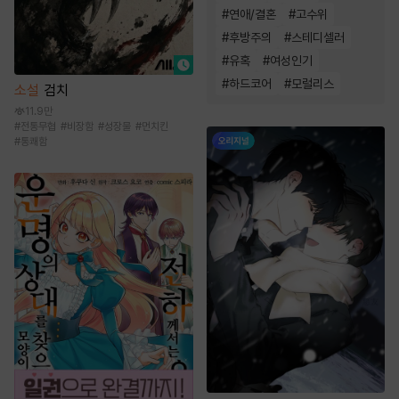
#
연애/결혼
#
고수위
#
후방주의
#
스테디셀러
#
유혹
#
여성인기
#
하드코어
#
모럴리스
소설
검치
11.9만
#
전통무협
#
비장함
#
성장물
#
먼치킨
#
통쾌함