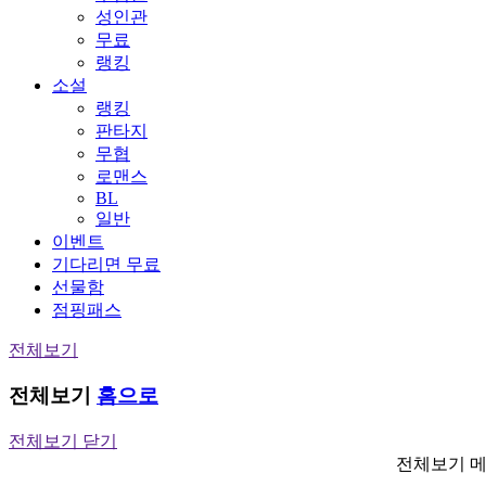
성인관
무료
랭킹
소설
랭킹
판타지
무협
로맨스
BL
일반
이벤트
기다리면 무료
선물함
점핑패스
전체보기
전체보기
홈으로
전체보기 닫기
전체보기 