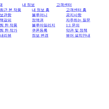
재
내 정보
고객센터
최근 본 작품
내 정보 홈
고객센터 홈
보관함
블루머니
공지사항
책갈피
정액권
자주하는 질문
찜 한 작품
블루마일리지
1:1 문의
찜 한 작가
쿠폰등록
약관 및 정책
내리뷰
정보 변경
뷰어 설치안내