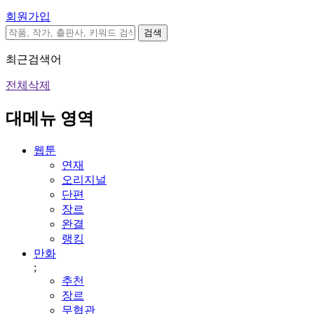
회원가입
검색
최근검색어
전체삭제
대메뉴 영역
웹툰
연재
오리지널
단편
장르
완결
랭킹
만화
;
추천
장르
무협관