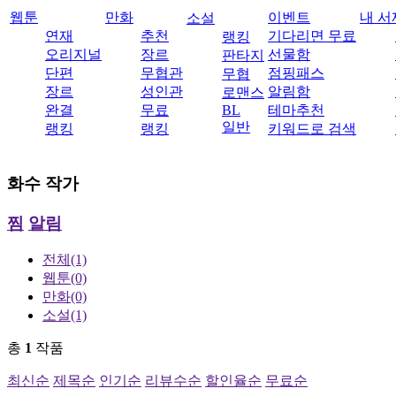
웹툰
만화
이벤트
내 서
소설
연재
추천
기다리면 무료
랭킹
오리지널
장르
선물함
판타지
단편
무협관
점핑패스
무협
장르
성인관
알림함
로맨스
완결
무료
BL
테마추천
일반
랭킹
랭킹
키워드로 검색
화수
작가
찜
알림
전체
(1)
웹툰
(0)
만화
(0)
소설
(1)
총
1
작품
최신순
제목순
인기순
리뷰수순
할인율순
무료순