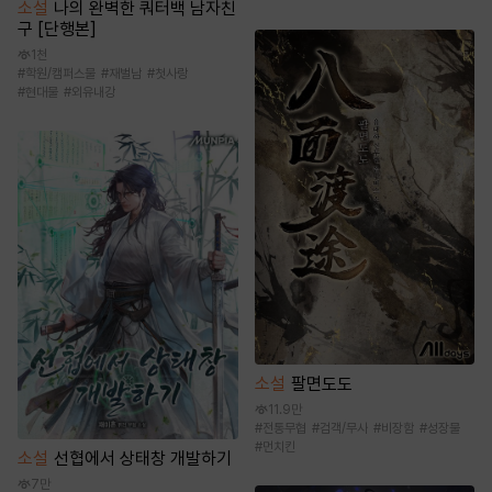
소설
나의 완벽한 쿼터백 남자친
구 [단행본]
1천
#
학원/캠퍼스물
#
재벌남
#
첫사랑
#
현대물
#
외유내강
소설
팔면도도
11.9만
#
전통무협
#
검객/무사
#
비장함
#
성장물
#
먼치킨
소설
선협에서 상태창 개발하기
7만