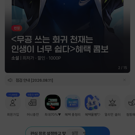
2
/
15
점검 안내 [2026.08.11]
+1,000원
첫충전 혜택
회원가입
머니충전
최대70%▼
혜택 총정리
혜택몰빵💘
밀리언 셀러
점핑
설정
관심 장르 설정하고 맞춤 추천 받기