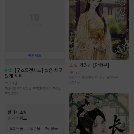
소설
가권신 [단행본]
만화
[굿즈특전세트] 싫은 채로
1.2만
있게 해줘
#
능력녀
#
능력남
#
다정남
#
달달물
#
첫사랑
3.3천
#
현대물
#
사랑꾼공
#
학원/캠퍼스
#
강공
#
연상연하
판타지 소설
인기 키워드
#
회귀물
#
생존물
#
성장물