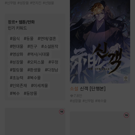
#
신무협
#
성장물
#
먼치킨
#
선협물
장르+ 웹툰/만화
인기 키워드
#
음식
#
동물
#
연애/결혼
#
현대물
#
친구
#
소설원작
#
영상화
#
역사/시대물
#
성장물
#
오피스물
#
우정
#
힐링물
#
환생물
#
다정남
#
초능력
#
복수물
#
인외존재
#
이세계물
소설
신객 [단행본]
#
복수
#
동양풍
7.8만
#
성장물
#
신무협
#
복수물