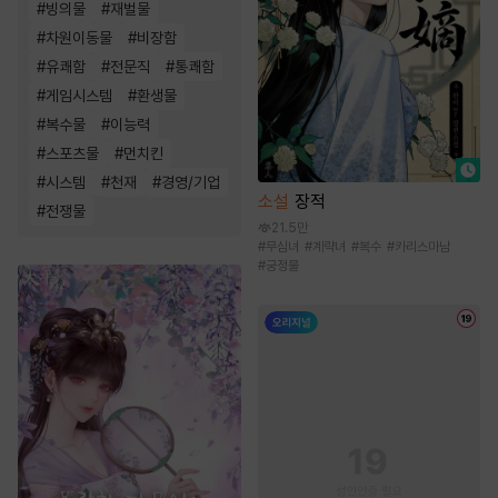
#
빙의물
#
재벌물
#
차원이동물
#
비장함
#
유쾌함
#
전문직
#
통쾌함
#
게임시스템
#
환생물
#
복수물
#
이능력
#
스포츠물
#
먼치킨
#
시스템
#
천재
#
경영/기업
소설
장적
#
전쟁물
21.5만
#
무심녀
#
계략녀
#
복수
#
카리스마남
#
궁정물