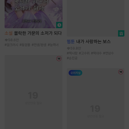
소설
몰락한 가문의 소저가 되다
58.6만
웹툰
내가 사랑하는 보스
#
걸크러시
#
동양풍
#
전생/환생
#
능력녀
59.8만
#
짝사랑
#
고수위
#
떡대수
#
연상수
#
순진공