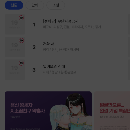
웹툰
만화
소설
[성비단] 무단사정금지
1
마규식, 피상구, 진월, 테리야끼, 오프카, 뚱개
개와 새
2
정각 / 정각, (원작)박하사탕
열여덟의 침대
3
자태 / 청담, (원작)문슬로