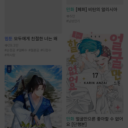
만화
[페퍼] 비탄의 알리시아
5만
#
남성인기
웹툰
모두에게 친절한 너는 왜
29.3만
#
순정공
#
얼빠수
#
절륜공
#
다정수
#
짝사랑
만화
얼굴만으론 좋아할 수 없어
요 [단행본]