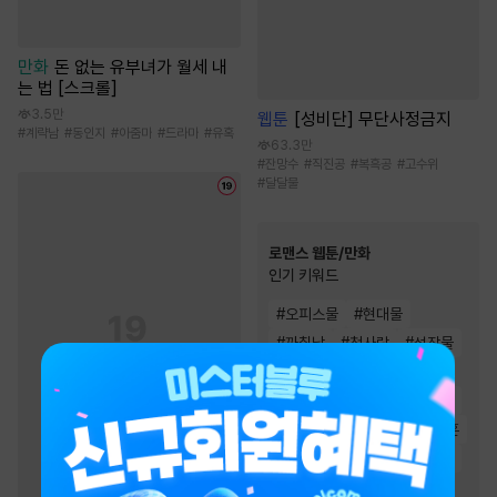
만화
돈 없는 유부녀가 월세 내
는 법 [스크롤]
3.5만
웹툰
[성비단] 무단사정금지
#
계략남
#
동인지
#
아줌마
#
드라마
#
유혹
63.3만
#
잔망수
#
직진공
#
복흑공
#
고수위
#
달달물
로맨스 웹툰/만화
인기 키워드
#
오피스물
#
현대물
#
까칠남
#
첫사랑
#
성장물
#
친구>연인
#
역사/시대물
#
짝사랑
#
재벌남
#
능글남
#
직진녀
#
동거
#
연애/결혼
#
친구
#
계약관계
#
서양풍
#
재회물
#
트라우마