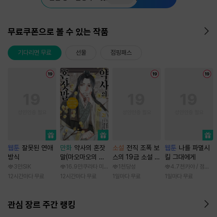
무료쿠폰으로 볼 수 있는 작품
기다리면 무료
선물
점핑패스
웹툰
잘못된 연애
만화
약사의 혼잣
소설
전직 조폭 보
웹툰
나를 파멸시
방식
말(마오마오의 후
스의 19금 소설 속
킬 그대에게
궁 수수께끼 풀이
가정부 빙의기
3만
SIK
16.9만
쿠라타 미노지 / 휴우가 나츠
1천
당성
4.7천
카야 / 점면, 
수첩)
12시간마다 무료
12시간마다 무료
1일마다 무료
1일마다 무료
관심 장르 주간 랭킹