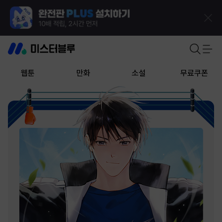
웹툰
만화
소설
무료쿠폰