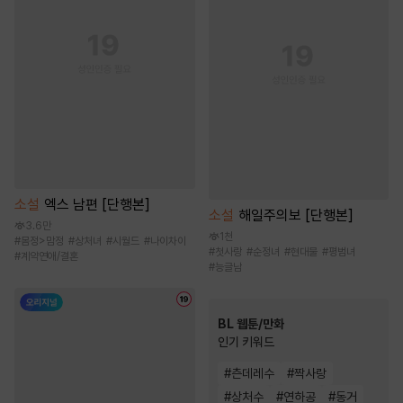
소설
엑스 남편 [단행본]
소설
해일주의보 [단행본]
3.6만
1천
#
몸정>맘정
#
상처녀
#
시월드
#
나이차이
#
첫사랑
#
순정녀
#
현대물
#
평범녀
#
계약연애/결혼
#
능글남
BL 웹툰/만화
인기 키워드
#
츤데레수
#
짝사랑
#
상처수
#
연하공
#
동거