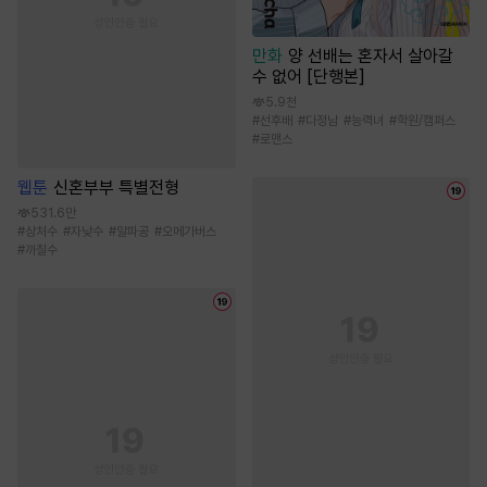
만화
양 선배는 혼자서 살아갈
수 없어 [단행본]
5.9천
#
선후배
#
다정남
#
능력녀
#
학원/캠퍼스
#
로맨스
웹툰
신혼부부 특별전형
531.6만
#
상처수
#
자낮수
#
알파공
#
오메가버스
#
까칠수