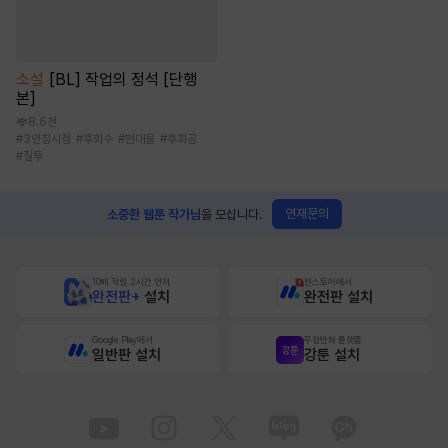
소설
[BL] 작업의 정석 [단행
본]
8.6천
#
3인칭시점
#
후회수
#
현대물
#
후회공
#
질투
연재문의
소중한 웹툰 작가님
을 모십니다.
10배 적립, 2시간 먼저
원스토어에서
완전판+
설치
완전판 설치
Google Play에서
무협만화 플랫폼
일반판 설치
강툰 설치