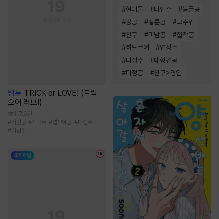
#
현대물
#
미인수
#
능글공
#
강공
#
절륜공
#
고수위
#
친구
#
미남공
#
집착공
#
하드코어
#
연상수
#
다정수
#
대형견공
#
다정공
#
친구>연인
웹툰
TRICK or LOVE! (트릭
오어 러브!)
117.6만
#
직진공
#
적극수
#
갭모에공
#
다정수
#
미남수