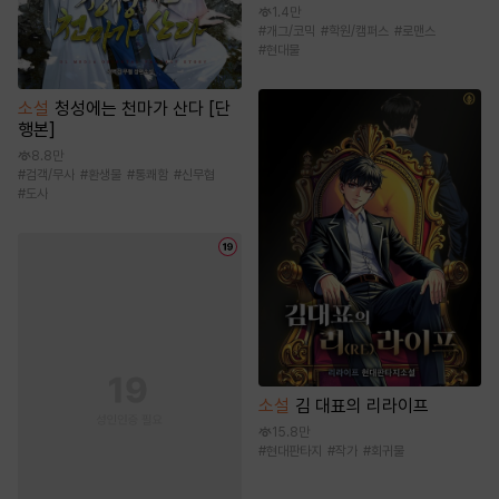
1.4만
#
개그/코믹
#
학원/캠퍼스
#
로맨스
#
현대물
소설
청성에는 천마가 산다 [단
행본]
8.8만
#
검객/무사
#
환생물
#
통쾌함
#
신무협
#
도사
소설
김 대표의 리라이프
15.8만
#
현대판타지
#
작가
#
회귀물