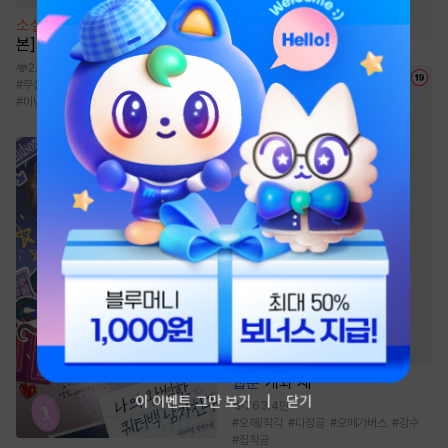
#
힐링물
#
다정남
소설
[BL] Call Call Call [단행
본]
2.1만
#
무심수
#
사내연애
#
존댓말공
#
애증
#
미남수
웹툰
개와 새
이 이벤트 그만 보기
닫기
763.4만
#
오해/착각
#
다정공
#
오메가버스
#
강수
#
집착공