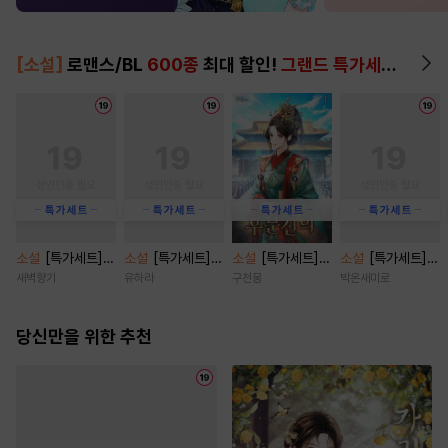
[소설]
로맨스/BL
600종
최대 할인!
그랜드 특가세트
▶
소설
[특가세트]
소설
[특가세트]
소설
[특가세트]
소설
[특가세트]
함부로 사랑 [단행
비가 오던 그날에
후문신의 [단행본]
친구 오빠 탐구 보
새벽향기
유하라
구천몽
박온새미로
본]
[단행본]
고서 [단행본]
당신만을 위한 추천