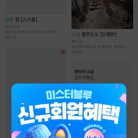
만화
첩 [스크롤]
72.5만
#
드라마
#
연하남
#
국내에로
#
로맨스
소설
팔면도도 [단행본]
#
현대물
2.1만
#
성장물
#
복수물
#
전통무협
#
비장함
#
먼치킨
판타지 소설
인기 키워드
#
스포츠물
#
경영/기업
#
천재
#
생존물
#
재벌물
#
빙의물
#
통쾌함
#
비장함
#
전쟁물
#
성장물
#
환생물
#
전문직
#
이능력
#
회귀물
#
유쾌함
#
먼치킨
#
차원이동물
#
복수물