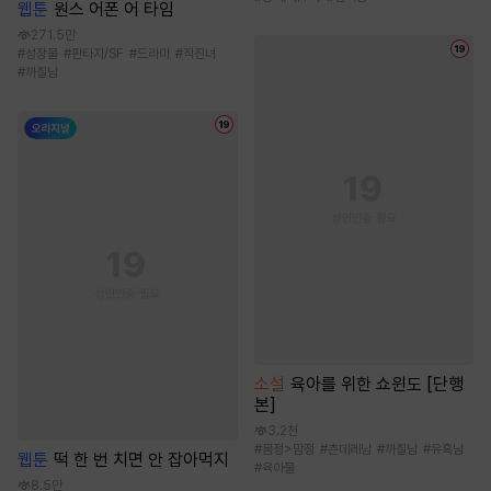
웹툰
원스 어폰 어 타임
271.5만
#
성장물
#
판타지/SF
#
드라마
#
직진녀
#
까칠남
소설
육아를 위한 쇼윈도 [단행
본]
3.2천
#
몸정>맘정
#
츤데레남
#
까칠남
#
유혹남
웹툰
떡 한 번 치면 안 잡아먹지
#
육아물
8.5만