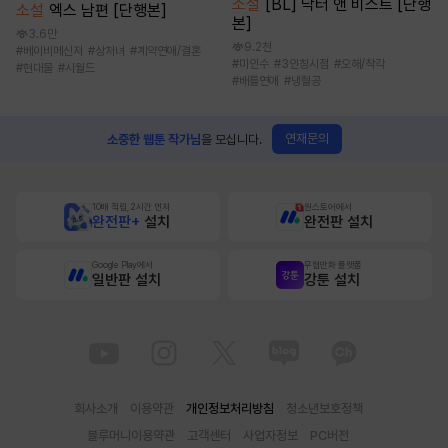
소설
[BL] 닥터 앤 비스트 [단행
소설
엑스 남편 [단행본]
본]
3.6만
9.2천
#
베이비메신저
#
상처녀
#
계약연애/결혼
#
미인수
#
3인칭시점
#
오해/착각
#
현대물
#
시월드
#
배틀연애
#
냉혈공
연재문의
소중한 웹툰 작가님
을 모십니다.
10배 적립, 2시간 먼저
원스토어에서
완전판+
설치
완전판 설치
Google Play에서
무협만화 플랫폼
일반판 설치
강툰 설치
회사소개
이용약관
개인정보처리방침
청소년보호정책
블루머니이용약관
고객센터
사업자정보
PC버전