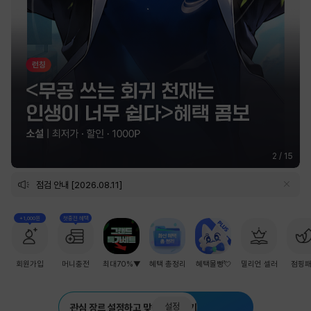
2
/
15
점검 안내 [2026.08.11]
+1,000원
첫충전 혜택
회원가입
머니충전
최대70%▼
혜택 총정리
혜택몰빵💘
밀리언 셀러
점핑
설정
관심 장르 설정하고 맞춤 추천 받기