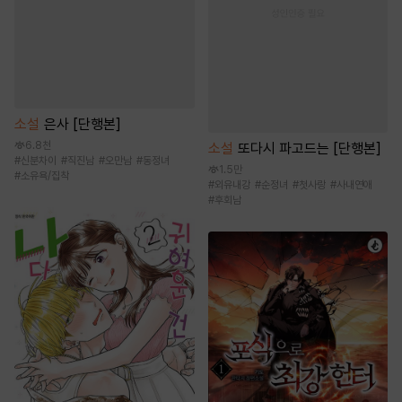
소설
은사 [단행본]
6.8천
소설
또다시 파고드는 [단행본]
#
신분차이
#
직진남
#
오만남
#
동정녀
1.5만
#
소유욕/집착
#
외유내강
#
순정녀
#
첫사랑
#
사내연애
#
후회남