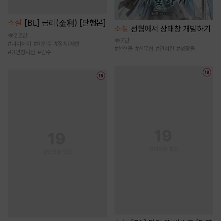
소설
[BL] 금리(金利) [단행본]
소설
선협에서 상태창 개발하기
2.2만
7만
#
나이차이
#
미인수
#
정치/재벌
#
선협물
#
신무협
#
먼치킨
#
성장물
#
3인칭시점
#
강수