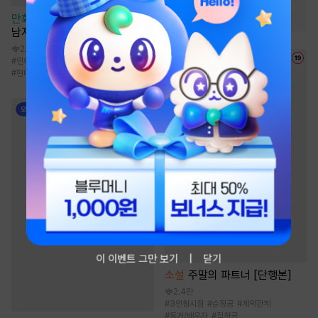
#
게임시스템
#
시스템
만화
[굿즈특전세트] 강아지과
남자친구 외전
2.8천
#
인외존재
#
동인지
#
동거
#
판타지
#
현대물
이 이벤트 그만 보기
닫기
소설
주말의 파트너 [단행본]
2.4만
#
3인칭시점
#
순정공
#
계약관계
#
동거/배우자
#
집착공