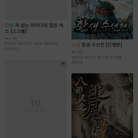
만화
목 없는 라이더와 절정 섹
스 [스크롤]
2.4만
#
고수위
#
하드코어
#
일상
#
후방주의
소설
환생 수선전 [단행본]
#
모럴리스
1.6만
#
성장물
#
먼치킨
#
신무협
#
선협물
#
환생물