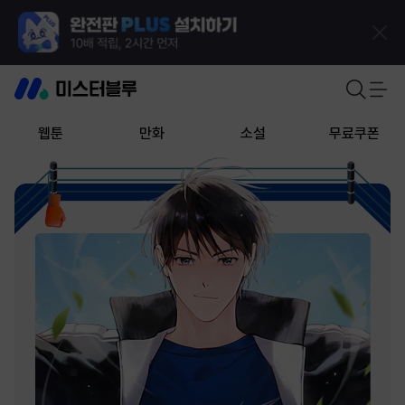
웹툰
만화
소설
무료쿠폰