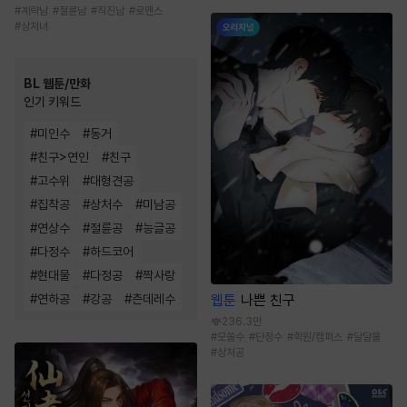
#
계략남
#
절륜남
#
직진남
#
로맨스
#
상처녀
BL 웹툰/만화
인기 키워드
#
미인수
#
동거
#
친구>연인
#
친구
#
고수위
#
대형견공
#
집착공
#
상처수
#
미남공
#
연상수
#
절륜공
#
능글공
#
다정수
#
하드코어
#
현대물
#
다정공
#
짝사랑
#
연하공
#
강공
#
츤데레수
웹툰
나쁜 친구
236.3만
#
모쏠수
#
단정수
#
학원/캠퍼스
#
달달물
#
상처공