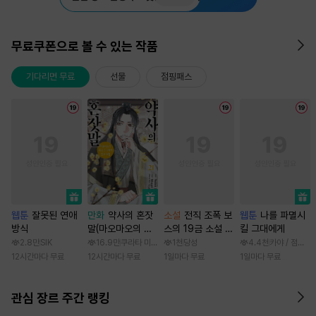
무료쿠폰으로 볼 수 있는 작품
기다리면 무료
선물
점핑패스
웹툰
잘못된 연애
만화
약사의 혼잣
소설
전직 조폭 보
웹툰
나를 파멸시
방식
말(마오마오의 후
스의 19금 소설 속
킬 그대에게
궁 수수께끼 풀이
가정부 빙의기
2.8만
SIK
16.9만
쿠라타 미노지 / 휴우가 나츠
1천
당성
4.4천
카야 / 점면, 
수첩)
12시간마다 무료
12시간마다 무료
1일마다 무료
1일마다 무료
관심 장르 주간 랭킹