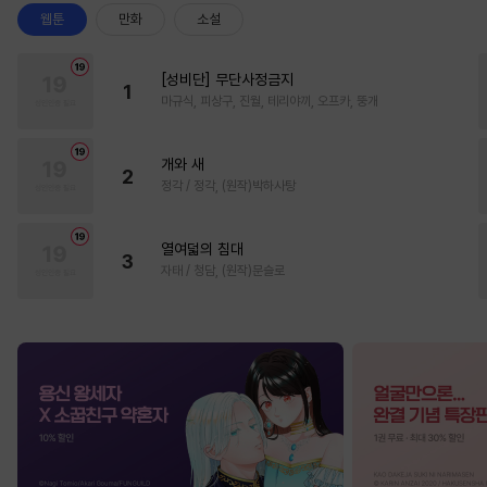
웹툰
만화
소설
[성비단] 무단사정금지
1
마규식, 피상구, 진월, 테리야끼, 오프카, 뚱개
개와 새
2
정각 / 정각, (원작)박하사탕
열여덟의 침대
3
자태 / 청담, (원작)문슬로