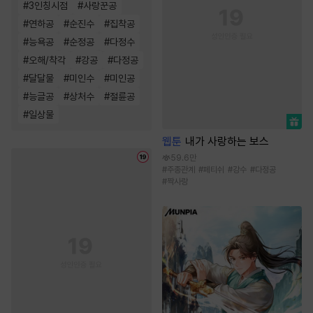
#
3인칭시점
#
사랑꾼공
#
연하공
#
순진수
#
집착공
#
능욕공
#
순정공
#
다정수
#
오해/착각
#
강공
#
다정공
#
달달물
#
미인수
#
미인공
#
능글공
#
상처수
#
절륜공
#
일상물
웹툰
내가 사랑하는 보스
59.6만
#
주종관계
#
페티쉬
#
강수
#
다정공
#
짝사랑