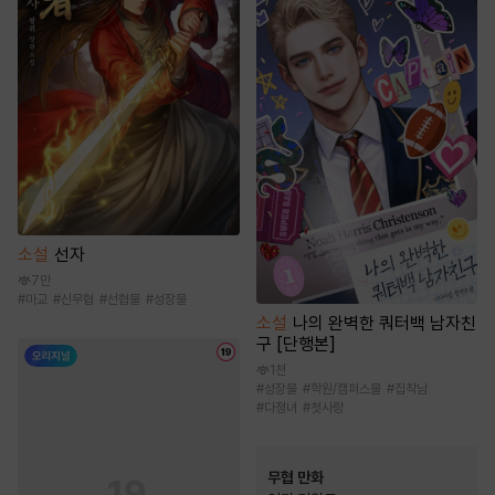
소설
선자
7만
#
마교
#
신무협
#
선협물
#
성장물
소설
나의 완벽한 쿼터백 남자친
구 [단행본]
1천
#
성장물
#
학원/캠퍼스물
#
집착남
#
다정녀
#
첫사랑
무협 만화