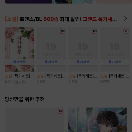
[소설]
로맨스/BL
600종
최대 할인!
그랜드 특가세트
▶
소설
[특가세트]
소설
[특가세트]
소설
[특가세트]
소설
[특가세트]
사가황후(谢家皇
[BL] 짝사랑 탈곡
코튼 프라이드(co
넣어두세요, 그까
월인가(越人歌)
원해온
허은률
발렌틴
后) [단행본]
기 [단행본]
tton pride) [단
짓 사랑 [단행본]
행본]
당신만을 위한 추천