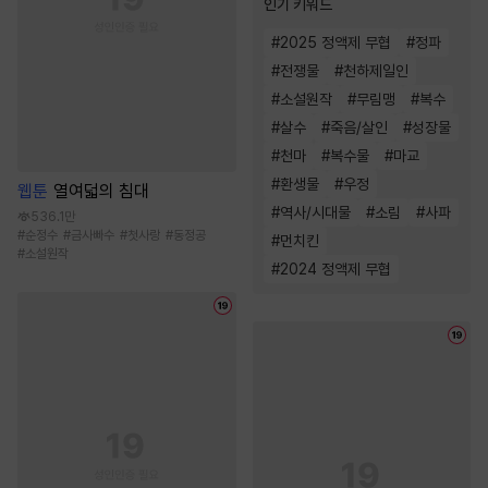
인기 키워드
#
2025 정액제 무협
#
정파
#
전쟁물
#
천하제일인
#
소설원작
#
무림맹
#
복수
#
살수
#
죽음/살인
#
성장물
#
천마
#
복수물
#
마교
#
환생물
#
우정
웹툰
열여덟의 침대
#
역사/시대물
#
소림
#
사파
536.1만
#
순정수
#
금사빠수
#
첫사랑
#
동정공
#
먼치킨
#
소설원작
#
2024 정액제 무협