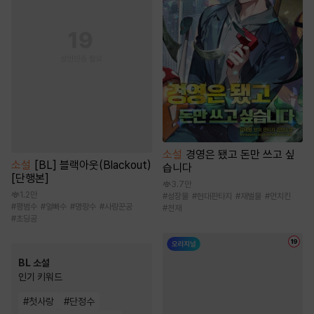
소설
경영은 됐고 돈만 쓰고 싶
소설
[BL] 블랙아웃(Blackout)
습니다
[단행본]
3.7만
1.2만
#
성장물
#
현대판타지
#
재벌물
#
먼치킨
#
평범수
#
얼빠수
#
명랑수
#
사랑꾼공
#
천재
#
초딩공
BL 소설
인기 키워드
#
첫사랑
#
단정수