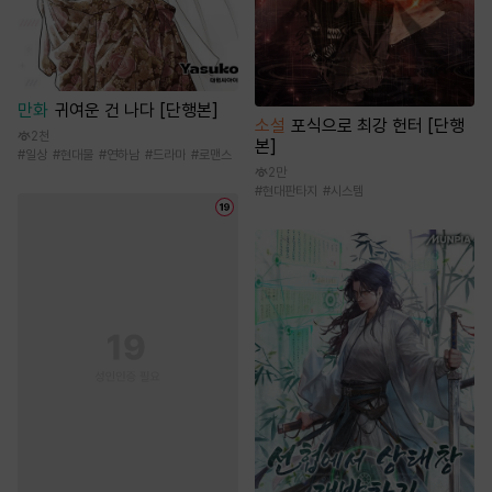
만화
귀여운 건 나다 [단행본]
소설
포식으로 최강 헌터 [단행
2천
본]
#
일상
#
현대물
#
연하남
#
드라마
#
로맨스
2만
#
현대판타지
#
시스템