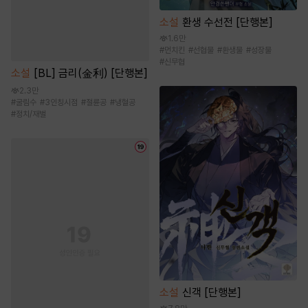
소설
환생 수선전 [단행본]
1.6만
#
먼치킨
#
선협물
#
환생물
#
성장물
#
신무협
소설
[BL] 금리(金利) [단행본]
2.3만
#
굴림수
#
3인칭시점
#
절륜공
#
냉혈공
#
정치/재벌
소설
신객 [단행본]