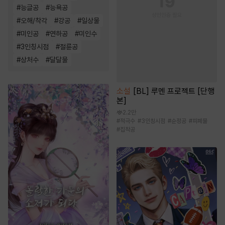
#
능글공
#
능욕공
#
오해/착각
#
강공
#
일상물
#
미인공
#
연하공
#
미인수
#
3인칭시점
#
절륜공
#
상처수
#
달달물
소설
[BL] 루멘 프로젝트 [단행
본]
2.2만
#
적극수
#
3인칭시점
#
순정공
#
피폐물
#
집착공