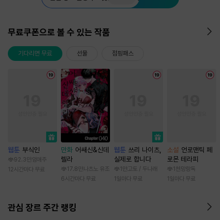
무료쿠폰으로 볼 수 있는 작품
기다리면 무료
선물
점핑패스
웹툰
부식인
만화
어쌔신&신데
웹툰
쓰리 나이츠,
소설
언로맨틱 페
렐라
실제로 합니다
로몬 테라피
92.3만
임애주
17.8만
나츠노 유조
1만
고토 / 두나래
1천
망랑독
12시간마다 무료
6시간마다 무료
1일마다 무료
1일마다 무료
관심 장르 주간 랭킹