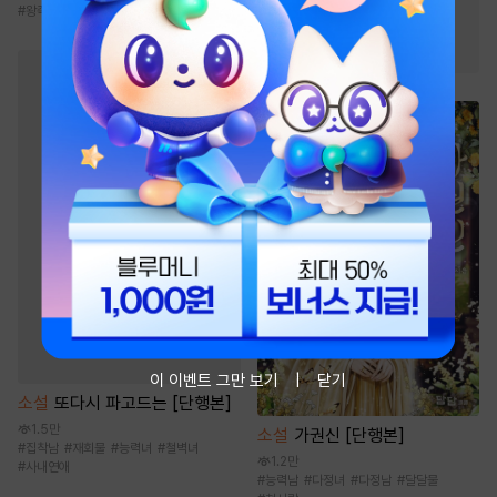
#
왕족/귀족
#
성장물
#
전쟁물
#
우정
#
복수물
이 이벤트 그만 보기
닫기
소설
또다시 파고드는 [단행본]
1.5만
소설
가권신 [단행본]
#
집착남
#
재회물
#
능력녀
#
철벽녀
1.2만
#
사내연애
#
능력남
#
다정녀
#
다정남
#
달달물