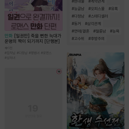
#
현대물
#
계약관계
#
능글남
#
오피스물
#
유혹
#
다정남
#
스테디셀러
#
동거
#
삼각관계
#
연애/결혼
#
절륜남
#
능욕
만화
[일권만] 죽을 뻔한 늑대가
#
고수위
#
후방주의
운명의 짝이 되기까지 [단행본]
1천
#
집착남
#
다정남
#
평범녀
#
로맨스
#
상처녀