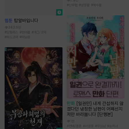
7.8만
#
신무협
#
성장물
#
복수물
웹툰
탑알바입니다
343.9만
#
모럴리스
#
현대물
#
개그/코믹
#
하드코어
#
미남공
만화
[일권만] 내게 간섭하지 않
겠다던 냉정한 남편이 어째선지
저만 바라봅니다 [단행본]
1천
#
연애/결혼
#
서양풍
#
무심남
#
능력녀