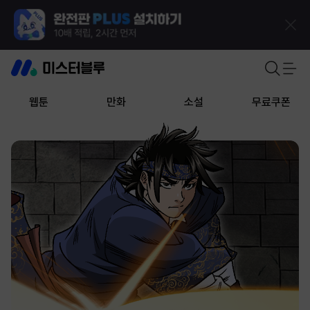
웹툰
만화
소설
무료쿠폰