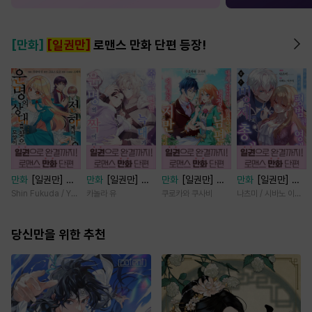
[만화]
[일권만]
로맨스 만화 단편 등장!
만화
[일권만] 전
만화
[일권만] 죽
만화
[일권만] 내
만화
[일권만] 모
하께서는 오늘도
을 뻔한 늑대가 운
게 간섭하지 않겠
든 것을 포기한 평
Shin Fukuda / Yoko Kurosu
카놀라 유
쿠로카와 쿠사비
나츠미 / 시바노 이즈미
운명의 상대를 찾
명의 짝이 되기까
다던 냉정한 남편
범한 영애는 젊은
으신 모양이네요
지 [단행본]
이 어째선지 저만
빙제의 총애를 받
(웃음) [단행본]
당신만을 위한 추천
바라봅니다 [단행
는다 [단행본]
본]