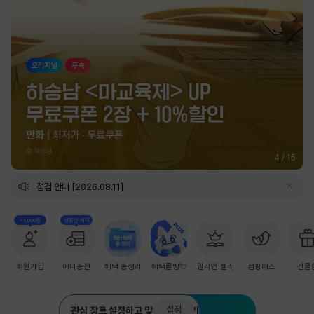
4
/
15
점검 안내 [2026.08.11]
+1,000원
첫충전 혜택
회원가입
머니충전
혜택 총정리
혜택몰빵💘
밀리언 셀러
점핑패스
선물
설정
관심 장르 설정하고 맞춤 추천 받기