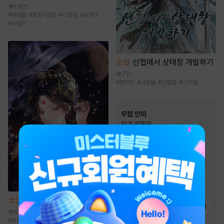
1.9만
#
현대물
#
몸정>맘정
#
다정남
#
상처녀
#
시월드
소설
선협에서 상태창 개발하기
7만
#
먼치킨
#
성장물
#
선협물
#
신무협
무협 만화
인기 키워드
#
역사/시대물
#
살수
#
무림맹
#
먼치킨
#
천하제일인
#
복수
#
2024 정액제 무협
#
마교
#
2025 정액제 무협
#
소림
소설
기비역습 [단행본]
#
죽음/살인
#
천마
#
환생물
8.2천
#
소설원작
#
사파
#
정파
#
동양풍
#
궁정물
#
나쁜남자
#
능력녀