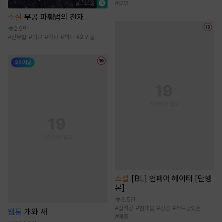
#
부부
소설
무공 파훼법의 천재
2.9만
#
신무협
#
마교
#
학사
#
책사
#
회귀물
소설
[BL] 언페어 헤이터 [단행
본]
3.5만
#
집착공
#
현대물
#
강공
#
서브공있음
웹툰
개와 새
#
애증