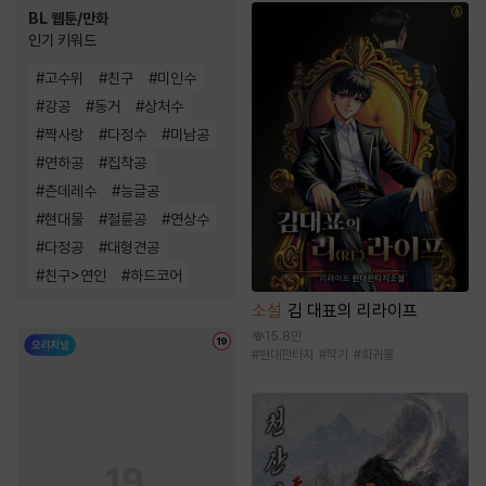
BL 웹툰/만화
인기 키워드
#
고수위
#
친구
#
미인수
#
강공
#
동거
#
상처수
#
짝사랑
#
다정수
#
미남공
#
연하공
#
집착공
#
츤데레수
#
능글공
#
현대물
#
절륜공
#
연상수
#
다정공
#
대형견공
#
친구>연인
#
하드코어
소설
김 대표의 리라이프
15.8만
#
현대판타지
#
작가
#
회귀물