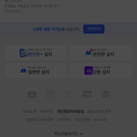
764.9만
#
재벌공
#
절륜공
#
집착공
#
오해/착각
#
오메가버스
연재문의
소중한 웹툰 작가님
을 모십니다.
10배 적립, 2시간 먼저
원스토어에서
완전판+
설치
완전판 설치
Google Play에서
무협만화 플랫폼
일반판 설치
강툰 설치
회사소개
이용약관
개인정보처리방침
청소년보호정책
블루머니이용약관
고객센터
사업자정보
PC버전
미스터블루(주)