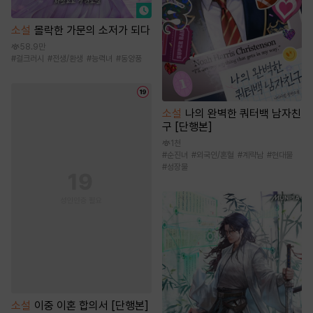
소설
몰락한 가문의 소저가 되다
58.9만
#
걸크러시
#
전생/환생
#
능력녀
#
동양풍
소설
나의 완벽한 쿼터백 남자친
구 [단행본]
1천
#
순진녀
#
외국인/혼혈
#
계략남
#
현대물
#
성장물
소설
이중 이혼 합의서 [단행본]