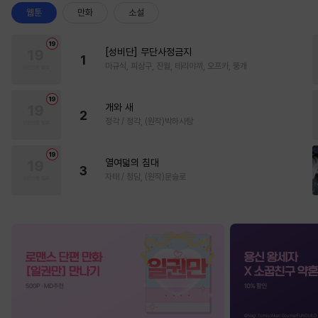
웹툰
만화
소설
[성비단] 무단사정금지
1
마규식, 피상구, 진월, 테리야끼, 오프카, 뚱개
개와 새
2
정각 / 정각, (원작)박하사탕
열여덟의 침대
3
자태 / 청담, (원작)문슬로