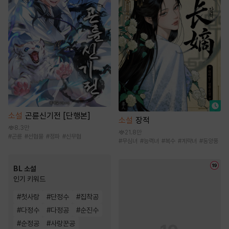
소설
곤륜신기전 [단행본]
소설
장적
8.3만
21.8만
#
곤륜
#
선협물
#
정파
#
신무협
#
무심녀
#
능력녀
#
복수
#
계략녀
#
동양풍
BL 소설
인기 키워드
#
첫사랑
#
단정수
#
집착공
#
다정수
#
다정공
#
순진수
#
순정공
#
사랑꾼공