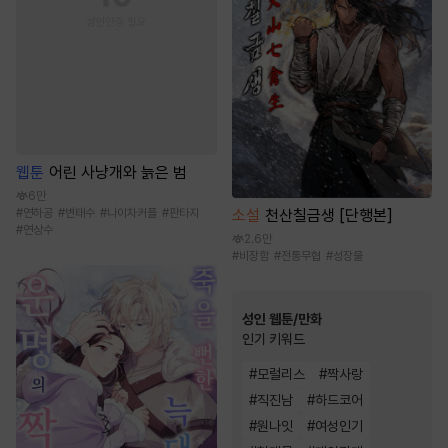
웹툰
어린 사냥개와 늙은 범
6만
소설
천산칠금생 [단행본]
#
연하공
#
변태수
#
나이차커플
#
판타지
#
연상수
2.6만
#
비장함
#
전통무협
#
성장물
성인 웹툰/만화
인기 키워드
#
모럴리스
#
짝사랑
#
직진남
#
하드코어
#
원나잇
#
여성인기