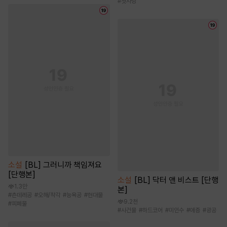
#
첫사랑
소설
[BL] 그러니까 책임져요
[단행본]
소설
[BL] 닥터 앤 비스트 [단행
1.3만
본]
#
츤데레공
#
오해/착각
#
능욕공
#
현대물
9.2천
#
피폐물
#
사건물
#
하드코어
#
미인수
#
애증
#
광공