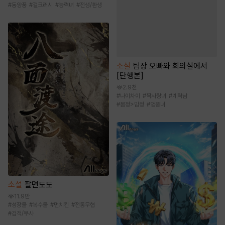
#
동양풍
#
걸크러시
#
능력녀
#
전생/환생
소설
팀장 오빠와 회의실에서
[단행본]
2.9천
#
나이차이
#
짝사랑녀
#
계략남
#
몸정>맘정
#
엉뚱녀
소설
팔면도도
11.9만
#
성장물
#
복수물
#
먼치킨
#
전통무협
#
검객/무사