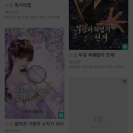
소설
독식마협
18.6만
#
먼치킨
#
신무협
#
천마
#
마교
#
환생물
소설
무공 파훼법의 천재
2.8만
#
통쾌함
#
코믹함
#
먼치킨
#
책사
#
학사
소설
몰락한 가문의 소저가 되다
58.5만