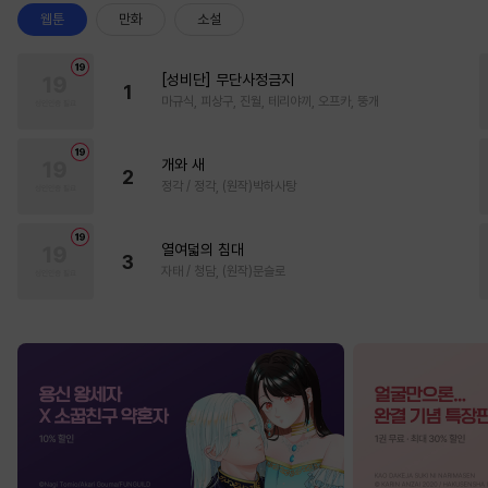
웹툰
만화
소설
[성비단] 무단사정금지
1
마규식, 피상구, 진월, 테리야끼, 오프카, 뚱개
개와 새
2
정각 / 정각, (원작)박하사탕
열여덟의 침대
3
자태 / 청담, (원작)문슬로