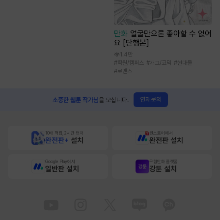
만화
얼굴만으론 좋아할 수 없어
요 [단행본]
1.4만
#
학원/캠퍼스
#
개그/코믹
#
현대물
#
로맨스
연재문의
소중한 웹툰 작가님
을 모십니다.
10배 적립, 2시간 먼저
원스토어에서
완전판+
설치
완전판 설치
Google Play에서
무협만화 플랫폼
일반판 설치
강툰 설치