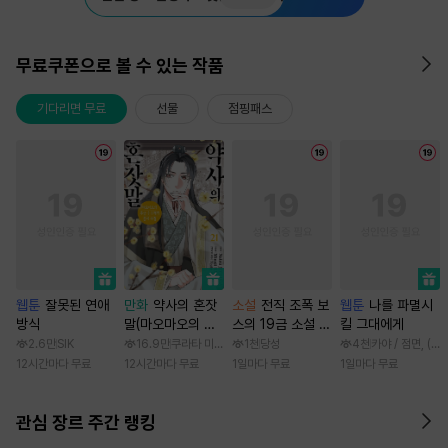
무료쿠폰으로 볼 수 있는 작품
기다리면 무료
선물
점핑패스
웹툰
잘못된 연애
만화
약사의 혼잣
소설
전직 조폭 보
웹툰
나를 파멸시
방식
말(마오마오의 후
스의 19금 소설 속
킬 그대에게
궁 수수께끼 풀이
가정부 빙의기
2.6만
SIK
16.9만
쿠라타 미노지 / 휴우가 나츠
1천
당성
4천
카야 / 점면, (
수첩)
12시간마다 무료
12시간마다 무료
1일마다 무료
1일마다 무료
관심 장르 주간 랭킹