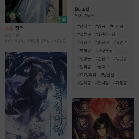
BL 소설
인기 키워드
#
단정수
#
강공
#
미인공
소설
장적
#
절륜공
#
3인칭시점
21.4만
#
복수
#
능력녀
#
동양풍
#
무심녀
#
궁정물
#
다정수
#
순정공
#
미인수
#
연하공
#
사랑꾼공
#
일상물
#
순진수
#
능글공
#
집착공
#
상처수
#
오해/착각
#
달달물
#
능욕공
#
첫사랑
#
다정공