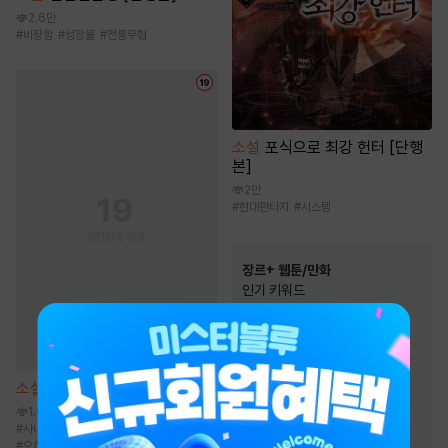
2.6만
#
비장함
#
성장물
#
전통무협
소설
포식으로 최강 헌터 [단행
본]
2만
#
현대판타지
#
시스템
장르+ 웹툰/만화
인기 키워드
#
동양풍
#
소설원작
#
초능력
#
인외존재
#
힐링물
#
동물
소설
또다시 파고드는 [단행본]
#
역사/시대물
#
복수
1.5만
#
연애/결혼
#
음식
#
사내연애
#
다정남
#
재벌남
#
집착남
#
오해