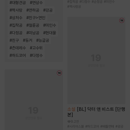
#
집착공
#
다정수
#
순정공
#
미인수
#
대형견공
#
연상수
#
짝사랑공
#
짝사랑
#
연하공
#
강공
#
상처수
#
친구>연인
#
집착공
#
절륜공
#
미인수
#
다정공
#
미남공
#
현대물
#
친구
#
동거
#
능글공
#
츤데레수
#
고수위
#
하드코어
#
다정수
소설
[BL] 닥터 앤 비스트 [단행
본]
9.2천
#
시리어스물
#
하드코어
#
배틀연애
#
광공