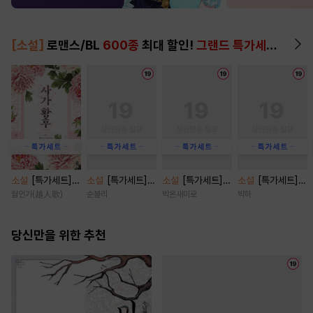
[소설]
로맨스/BL
600종
최대 할인!
그랜드 특가세트
▶
소설
[특가세트]
소설
[특가세트]
소설
[특가세트]
소설
[특가세트]
사가황후(谢家皇
소프트 스팟 (외전
친구 오빠 탐구 보
관계의 밀도 [단행
월인가(越人歌)
순블리
박온새미로
박하
后) [단행본]
증보판) [단행본]
고서 [단행본]
본]
당신만을 위한 추천