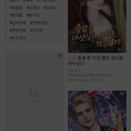
#
동거
#
유혹
#
스테디셀러
#
절륜남
#
다정남
#
능글남
#
현대물
#
원나잇
#
삼각관계
#
연애/결혼
#
후방주의
#
고수위
#
하드코어
소설
중생 후 다섯 명의 권신을
거두었다
6.5만
#
계략남
#
권선징악
#
운명적사랑
#
회귀/타임슬립
#
상처남