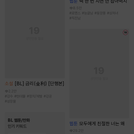
웹툰
떡 한 번 치면 안 잡아먹지
8.5만
#
로맨스
#
능글남
#
동양풍
#
상처녀
#
직진남
소설
[BL] 금리(金利) [단행본]
2.2만
#
강수
#
현대물
#
정치/재벌
#
강공
#
성장물
BL 웹툰/만화
웹툰
모두에게 친절한 너는 왜
인기 키워드
29.2만