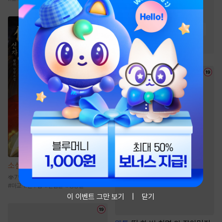
#
이세계물
#
복수물
#
오피스물
#
영상화
#
환생물
#
현대물
#
성장물
#
친구
#
다정남
#
우정
소설
선자
7만
#
마교
#
신무협
#
선협물
#
성장물
이 이벤트 그만 보기
닫기