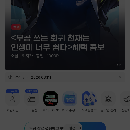
2
/
15
점검 안내 [2026.08.11]
+1,000원
첫충전 혜택
회원가입
머니충전
최대70%▼
혜택 총정리
혜택몰빵💘
밀리언 셀러
점핑
설정
관심 장르 설정하고 맞춤 추천 받기