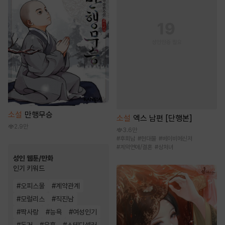
소설
만행무승
소설
엑스 남편 [단행본]
2.9만
3.6만
#
후회남
#
현대물
#
베이비메신저
#
계약연애/결혼
#
상처녀
성인 웹툰/만화
인기 키워드
#
오피스물
#
계약관계
#
모럴리스
#
직진남
#
짝사랑
#
능욕
#
여성인기