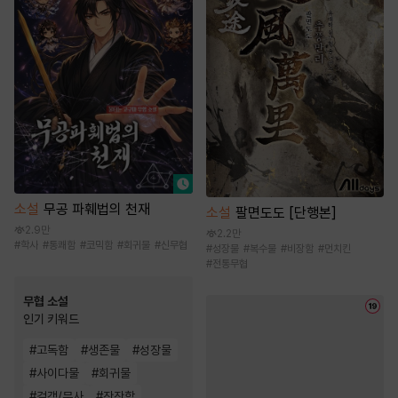
소설
무공 파훼법의 천재
소설
팔면도도 [단행본]
2.9만
2.2만
#
학사
#
통쾌함
#
코믹함
#
회귀물
#
신무협
#
성장물
#
복수물
#
비장함
#
먼치킨
#
전통무협
무협 소설
인기 키워드
#
고독함
#
생존물
#
성장물
#
사이다물
#
회귀물
#
검객/무사
#
잔잔함