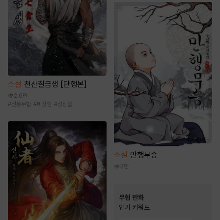
소설
천산칠금생 [단행본]
2.6만
#
전통무협
#
비장함
#
성장물
소설
만행무승
3만
무협 만화
인기 키워드