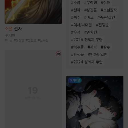
#
소림
#
무림맹
#
정파
#
천마
#
성장물
#
소설원작
#
복수
#
마교
#
죽음/살인
#
역사/시대물
#
전쟁물
소설
선자
#
우정
#
먼치킨
7.1만
#
2025 정액제 무협
#
마교
#
성장물
#
선협물
#
신무협
#
복수물
#
사파
#
살수
#
환생물
#
천하제일인
#
2024 정액제 무협