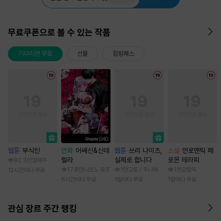
무료쿠폰으로 볼 수 있는 작품
기다리면 무료
선물
점핑패스
웹툰
부식인
만화
어쌔신&신데
웹툰
쓰리 나이츠,
소설
언로맨틱 페
렐라
실제로 합니다
로몬 테라피
92.3만
임애주
17.8만
나츠노 유조
1만
고토 / 두나래
1천
망랑독
12시간마다 무료
6시간마다 무료
1일마다 무료
1일마다 무료
관심 장르 주간 랭킹