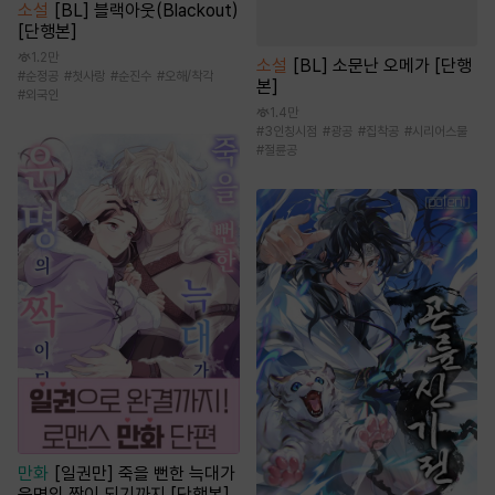
소설
[BL] 블랙아웃(Blackout)
[단행본]
1.2만
소설
[BL] 소문난 오메가 [단행
#
순정공
#
첫사랑
#
순진수
#
오해/착각
본]
#
외국인
1.4만
#
3인칭시점
#
광공
#
집착공
#
시리어스물
#
절륜공
만화
[일권만] 죽을 뻔한 늑대가
운명의 짝이 되기까지 [단행본]