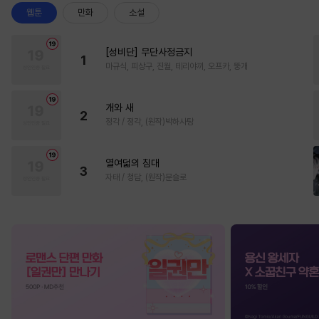
웹툰
만화
소설
[성비단] 무단사정금지
1
마규식, 피상구, 진월, 테리야끼, 오프카, 뚱개
개와 새
2
정각 / 정각, (원작)박하사탕
열여덟의 침대
3
자태 / 청담, (원작)문슬로