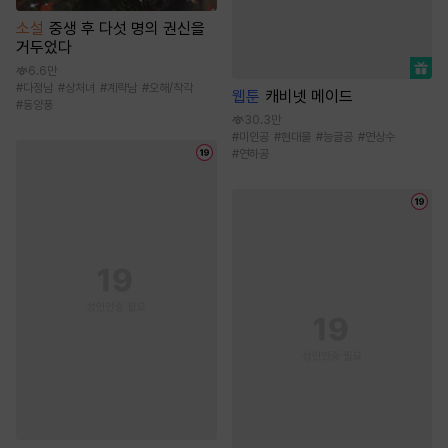
소설
중생 후 다섯 명의 권신을
거두었다
6.6만
#
다정남
#
상처녀
#
계략남
#
오해/착각
웹툰
캐비넷 메이드
#
동양풍
30.3만
#
미인공
#
현대물
#
능글공
#
연상수
#
연하공