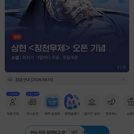
2
/
15
점검 안내 [2026.08.11]
+1,000원
첫충전 혜택
회원가입
머니충전
혜택 총정리
혜택몰빵💘
밀리언 셀러
점핑패스
선물
설정
관심 장르 설정하고 맞춤 추천 받기