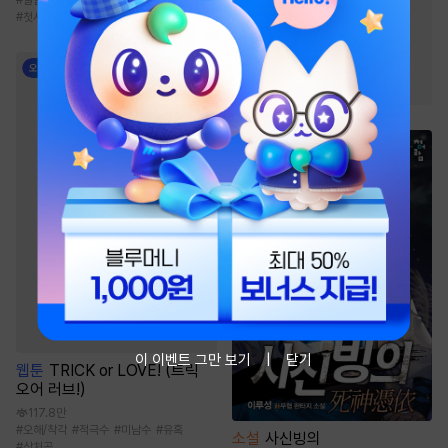
#
오피스물
#
역사/시대물
#
첫사랑
#
동거
#
직진녀
#
까칠남
#
다정남
#
트라우마
#
재회물
이 이벤트 그만 보기
닫기
웹툰
TRICK or LOVE! (트릭
오어 러브!)
117.8만
#
오해/착각
#
적극수
#
미남수
#
유혹
소설
사신빙의
#
상처공