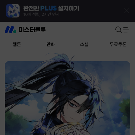
웹툰
만화
소설
무료쿠폰