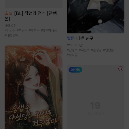
소설
[BL] 작업의 정석 [단행
본]
8.6천
#
잔망수
#
허당수
#
후회수
#
3인칭시점
#
배틀연애
웹툰
나쁜 친구
237.8만
#
단정수
#
까칠수
#
순정공
#
달달물
#
상처공