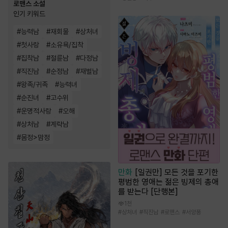
로맨스 소설
인기 키워드
#
능력남
#
재회물
#
상처녀
#
첫사랑
#
소유욕/집착
#
집착남
#
절륜남
#
다정남
#
직진남
#
순정남
#
재벌남
#
왕족/귀족
#
능력녀
#
순진녀
#
고수위
#
운명적사랑
#
오해
#
상처남
#
계략남
#
몸정>맘정
만화
[일권만] 모든 것을 포기한
평범한 영애는 젊은 빙제의 총애
를 받는다 [단행본]
1천
#
상처녀
#
직진남
#
로맨스
#
서양풍