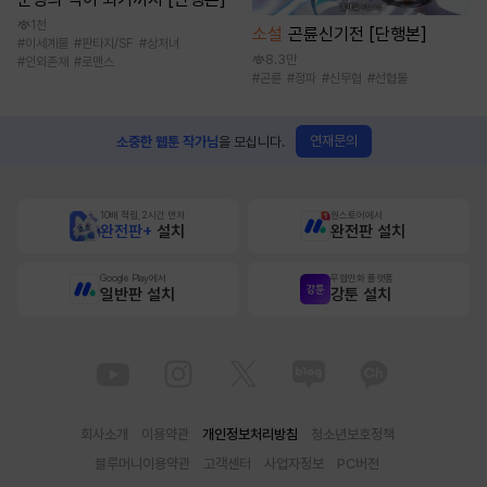
1천
소설
곤륜신기전 [단행본]
#
이세계물
#
판타지/SF
#
상처녀
8.3만
#
인외존재
#
로맨스
#
곤륜
#
정파
#
신무협
#
선협물
연재문의
소중한 웹툰 작가님
을 모십니다.
10배 적립, 2시간 먼저
원스토어에서
완전판+
설치
완전판 설치
Google Play에서
무협만화 플랫폼
일반판 설치
강툰 설치
회사소개
이용약관
개인정보처리방침
청소년보호정책
블루머니이용약관
고객센터
사업자정보
PC버전