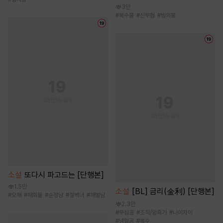
3만
#
복수물
#
신무협
#
빙의물
소설
또다시 파고드는 [단행본]
1.5만
소설
[BL] 금리(金利) [단행본]
#
오해
#
재회물
#
순정남
#
철벽녀
#
재벌남
2.3만
#
무심공
#
조직/암흑가
#
나이차이
#
냉혈공
#
복수