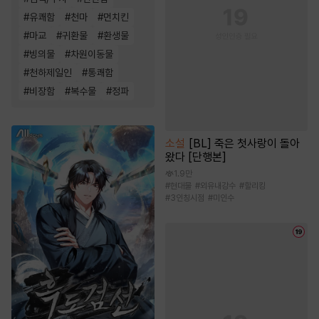
#
유쾌함
#
천마
#
먼치킨
#
마교
#
귀환물
#
환생물
#
빙의물
#
차원이동물
#
천하제일인
#
통쾌함
#
비장함
#
복수물
#
정파
소설
[BL] 죽은 첫사랑이 돌아
왔다 [단행본]
1.9만
#
현대물
#
외유내강수
#
할리킹
#
3인칭시점
#
미인수