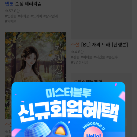
웹툰
순정 테러리즘
57.8만
#
연상공
#
후회공
#
드라마
#
삼각관계
#
재회물
소설
[BL] 재의 노래 [단행본]
4.8만
#
강공
#
피폐물
#
사건물
#
순진수
#
3인칭시점
로맨스 웹툰/만화
인기 키워드
#
서양풍
#
연애/결혼
#
짝사랑
#
성장물
#
친구>연인
#
계약관계
#
능글남
#
재벌남
#
힐링물
소설
가권신 [단행본]
#
친구
#
첫사랑
#
현대물
1.2만
#
달달물
#
다정녀
#
능력녀
#
동양풍