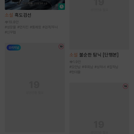
소설
흑도검선
19.8만
#
성장물
#
먼치킨
#
통쾌함
#
검객/무사
#
신무협
소설
불순한 탐닉 [단행본]
1.9만
#
오만남
#
후회남
#
상처녀
#
집착남
#
현대물