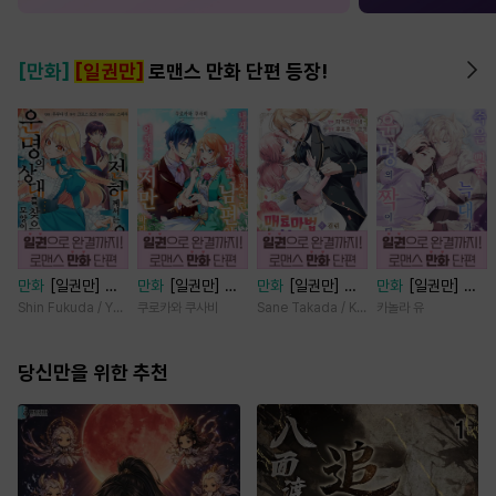
[만화]
[일권만]
로맨스 만화 단편 등장!
만화
[일권만] 전
만화
[일권만] 내
만화
[일권만] 매
만화
[일권만] 죽
하께서는 오늘도
게 간섭하지 않겠
료 마법에 걸린 척
을 뻔한 늑대가 운
Shin Fukuda / Yoko Kurosu
쿠로카와 쿠사비
Sane Takada / Koki Fuyutsuki
카놀라 유
운명의 상대를 찾
다던 냉정한 남편
했더니 냉담했던
명의 짝이 되기까
으신 모양이네요
이 어째선지 저만
약혼자가 맹목적인
지 [단행본]
(웃음) [단행본]
당신만을 위한 추천
바라봅니다 [단행
사랑꾼이 되었습니
본]
다 [단행본]