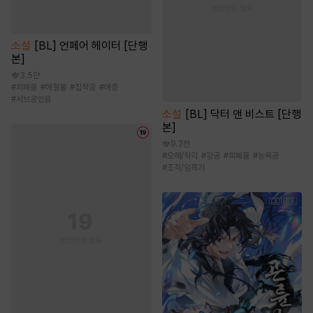
소설
[BL] 언페어 헤이터 [단행
본]
3.5만
#
피폐물
#
애절물
#
집착공
#
애증
#
서브공있음
소설
[BL] 닥터 앤 비스트 [단행
본]
9.2천
#
오해/착각
#
강공
#
피폐물
#
능욕공
#
조직/암흑가