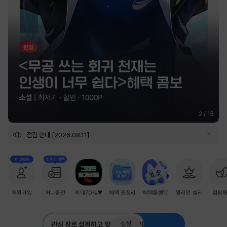
2
/
15
점검 안내 [2026.08.11]
+1,000원
첫충전 혜택
회원가입
머니충전
최대70%▼
혜택 총정리
혜택몰빵💘
밀리언 셀러
점핑
설정
관심 장르 설정하고 맞춤 추천 받기