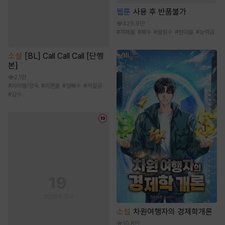
웹툰
사용 후 반품불가
425.9만
#
피폐물
#
복수
#
굴림수
#
현대물
#
능력공
소설
[BL] Call Call Call [단행
본]
2.1만
#
라이벌/앙숙
#
리맨물
#
얼빠수
#
까칠공
#
강수
소설
차원여행자의 경제학개론
10.8만