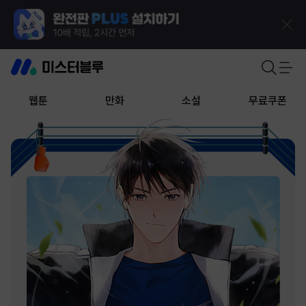
웹툰
만화
소설
무료쿠폰