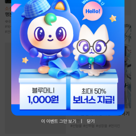
#
성장물
#
정파
#
통쾌함
소설
청성에는 천마가 산다 [단
#
생존물
#
고독함
행본]
8.8만
#
복수물
#
마교
#
환생물
#
검객/무사
#
천마
소설
선협에서 상태창 개발하기
이 이벤트 그만 보기
닫기
7만
#
선협물
#
신무협
#
성장물
#
먼치킨