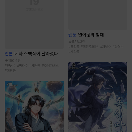
웹툰
열여덟의 침대
536.3만
#
동정공
#
학원/캠퍼스
#
자낮수
#
능력수
#
계략공
웹툰
베타 소백작이 달라졌다
160.6만
#
연상수
#
떡대수
#
계략공
#
오메가버스
#
미인공