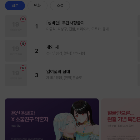
웹툰
만화
소설
[성비단] 무단사정금지
1
마규식, 피상구, 진월, 테리야끼, 오프카, 뚱개
개와 새
2
정각 / 정각, (원작)박하사탕
열여덟의 침대
3
자태 / 청담, (원작)문슬로