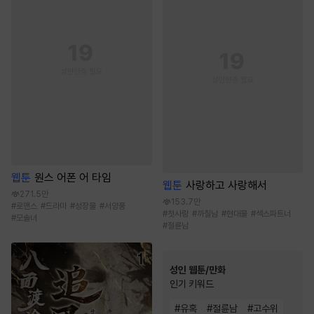
웹툰
원스 어폰 어 타임
웹툰
사랑하고 사랑해서
271.5만
153.7만
#
로맨스
#
드라마
#
성장물
#
서양풍
#
첫사랑
#
까칠남
#
현대물
#
섹스파트너
#
모솔녀
#
절륜남
성인 웹툰/만화
인기 키워드
#
유혹
#
절륜남
#
고수위