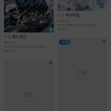
소설
독식마협
18.6만
#
천마
#
검객/무사
#
마교
#
환생물
#
먼치킨
소설
흑도검선
19.6만
#
사이다물
#
성장물
#
복수물
#
통쾌함
#
검객/무사