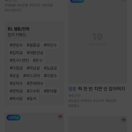
3.7만
#
재벌물
#
성장물
#
먼치킨
#
환생물
#
현대판타지
BL 웹툰/만화
인기 키워드
#
연상수
#
절륜공
#
미인수
#
집착공
#
대형견공
#
친구>연인
#
친구
#
다정공
#
미남공
#
능글공
#
강공
#
하드코어
#
다정수
#
상처수
#
츤데레수
웹툰
떡 한 번 치면 안 잡아먹지
#
연하공
#
고수위
#
현대물
8.5만
#
짝사랑
#
동거
#
능글남
#
계략남
#
고수위
#
동양풍
#
절륜남