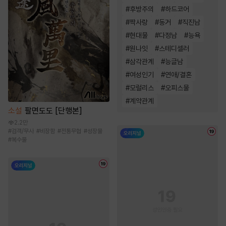
#
후방주의
#
하드코어
#
짝사랑
#
동거
#
직진남
#
현대물
#
다정남
#
능욕
#
원나잇
#
스테디셀러
#
삼각관계
#
능글남
#
여성인기
#
연애/결혼
#
모럴리스
#
오피스물
#
계약관계
소설
팔면도도 [단행본]
2.2만
#
검객/무사
#
비장함
#
전통무협
#
성장물
#
복수물