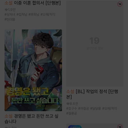
소설
이중 이혼 합의서 [단행본]
1.9만
#
상처녀
#
집착남
#
후회남
#
오해/착각
#
현대물
소설
[BL] 작업의 정석 [단행
본]
8.6천
#
호구수
#
까칠공
#
달달물
#
오해/착각
#
절륜공
소설
경영은 됐고 돈만 쓰고 싶
습니다