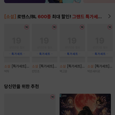
[소설]
로맨스/BL
600종
최대 할인!
그랜드 특가세트
▶
소설
[특가세트]
소설
[특가세트]
소설
[특가세트]
소설
[특가세트]
관계의 밀도 [단행
오프 리밋(OFF LI
아내 파업 [삽화
친구 오빠 탐구 보
박하
반민초
백고운
박온새미로
본]
MIT) [단행본]
본] [단행본]
고서 [단행본]
당신만을 위한 추천