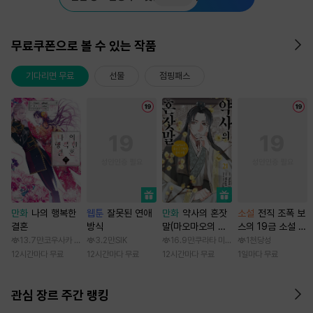
무료쿠폰으로 볼 수 있는 작품
기다리면 무료
선물
점핑패스
만화
나의 행복한
웹툰
잘못된 연애
만화
약사의 혼잣
소설
전직 조폭 보
결혼
방식
말(마오마오의 후
스의 19금 소설 속
궁 수수께끼 풀이
가정부 빙의기
13.7만
코우사카 리토 / 아기토기 아쿠미
3.2만
SIK
16.9만
쿠라타 미노지 / 휴우가 나츠
1천
당성
수첩)
12시간마다 무료
12시간마다 무료
12시간마다 무료
1일마다 무료
관심 장르 주간 랭킹