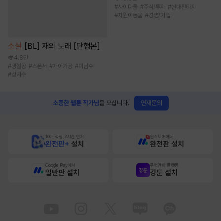
#
사이다물
#
주식/투자
#
현대판타지
#
차원이동물
#
경영/기업
소설
[BL] 재의 노래 [단행본]
4.8만
#
냉혈공
#
스폰서
#
개아가공
#
미남수
#
상처수
연재문의
소중한 웹툰 작가님
을 모십니다.
10배 적립, 2시간 먼저
원스토어에서
완전판+
설치
완전판 설치
Google Play에서
무협만화 플랫폼
일반판 설치
강툰 설치