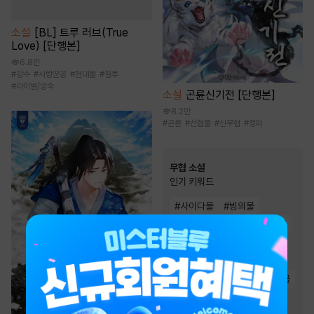
소설
[BL] 트루 러브(True
Love) [단행본]
6.8만
#
강수
#
사랑꾼공
#
현대물
#
질투
#
라이벌/앙숙
소설
곤륜신기전 [단행본]
8.2만
#
곤륜
#
선협물
#
신무협
#
정파
무협 소설
인기 키워드
#
사이다물
#
빙의물
#
회귀물
#
귀환물
#
먼치킨
#
비장함
#
천하제일인
#
복수물
#
유쾌함
#
천마
#
마교
#
검객/무사
#
환생물
#
잔잔함
#
차원이동물