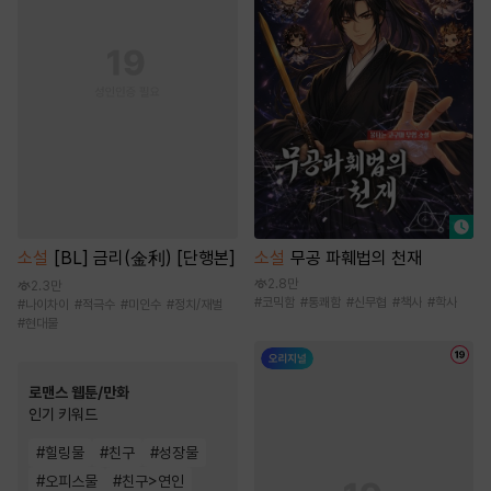
소설
[BL] 금리(金利) [단행본]
소설
무공 파훼법의 천재
2.8만
2.3만
#
코믹함
#
통쾌함
#
신무협
#
책사
#
학사
#
나이차이
#
적극수
#
미인수
#
정치/재벌
#
현대물
로맨스 웹툰/만화
인기 키워드
#
힐링물
#
친구
#
성장물
#
오피스물
#
친구>연인