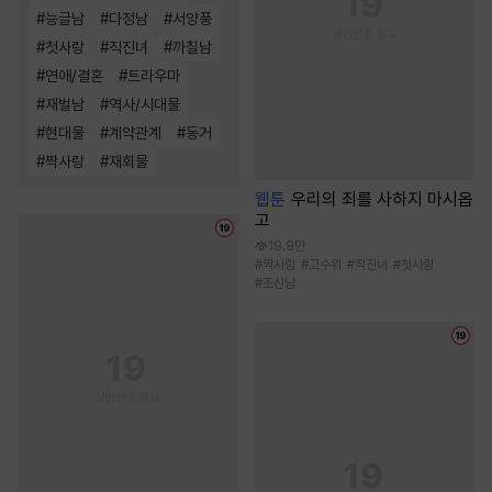
#
능글남
#
다정남
#
서양풍
#
첫사랑
#
직진녀
#
까칠남
#
연애/결혼
#
트라우마
#
재벌남
#
역사/시대물
#
현대물
#
계약관계
#
동거
#
짝사랑
#
재회물
웹툰
우리의 죄를 사하지 마시옵
고
19.9만
#
짝사랑
#
고수위
#
직진녀
#
첫사랑
#
조신남