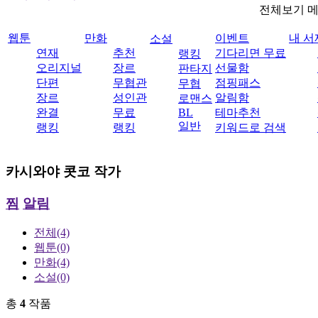
전체보기 
웹툰
만화
이벤트
내 서
소설
연재
추천
기다리면 무료
랭킹
오리지널
장르
선물함
판타지
단편
무협관
점핑패스
무협
장르
성인관
알림함
로맨스
완결
무료
BL
테마추천
일반
랭킹
랭킹
키워드로 검색
카시와야 콧코
작가
찜
알림
전체
(4)
웹툰
(0)
만화
(4)
소설
(0)
총
4
작품