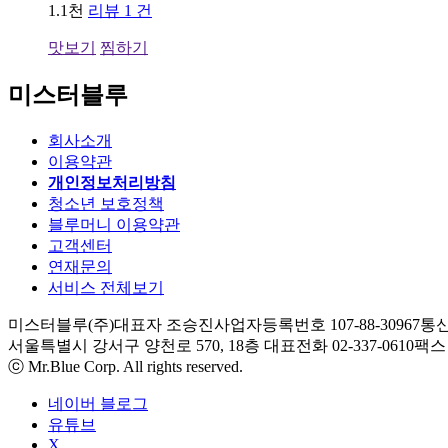
1.1천
리뷰 1 건
맛보기
찜하기
미스터블루
회사소개
이용약관
개인정보처리방침
청소년 보호정책
블루머니 이용약관
고객센터
연재문의
서비스 전체보기
미스터블루(주)
대표자 조승진
사업자등록번호 107-88-30967
통신
서울특별시 강서구 양천로 570, 18층
대표전화 02-337-0610
팩스 0
ⓒ Mr.Blue Corp. All rights reserved.
네이버 블로그
유튜브
X