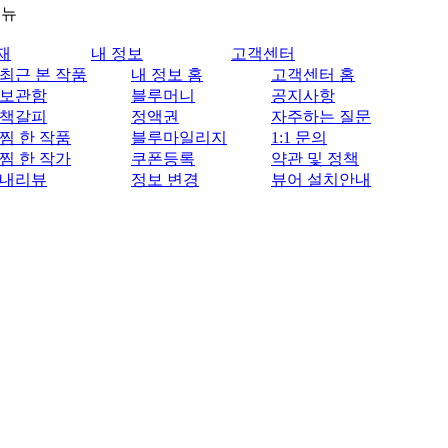
메뉴
재
내 정보
고객센터
최근 본 작품
내 정보 홈
고객센터 홈
보관함
블루머니
공지사항
책갈피
정액권
자주하는 질문
찜 한 작품
블루마일리지
1:1 문의
찜 한 작가
쿠폰등록
약관 및 정책
내리뷰
정보 변경
뷰어 설치안내