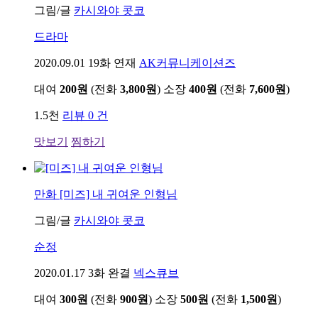
그림/글
카시와야 콧코
드라마
2020.09.01
19화 연재
AK커뮤니케이션즈
대여
200원
(전화
3,800원
)
소장
400원
(전화
7,600원
)
1.5천
리뷰 0 건
맛보기
찜하기
만화
[미즈] 내 귀여운 인형님
그림/글
카시와야 콧코
순정
2020.01.17
3화 완결
넥스큐브
대여
300원
(전화
900원
)
소장
500원
(전화
1,500원
)