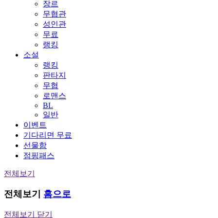
장르
무협관
성인관
무료
랭킹
소설
랭킹
판타지
무협
로맨스
BL
일반
이벤트
기다리면 무료
선물함
점핑패스
전체보기
전체보기
홈으로
전체보기 닫기