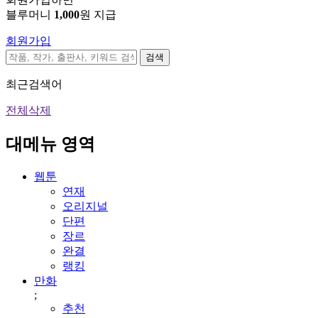
블루머니
1,000
원 지급
회원가입
검색
최근검색어
전체삭제
대메뉴 영역
웹툰
연재
오리지널
단편
장르
완결
랭킹
만화
;
추천