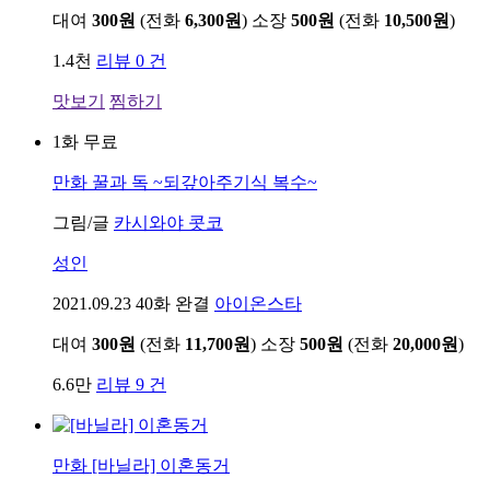
대여
300원
(전화
6,300원
)
소장
500원
(전화
10,500원
)
1.4천
리뷰 0 건
맛보기
찜하기
1화 무료
만화
꿀과 독 ~되갚아주기식 복수~
그림/글
카시와야 콧코
성인
2021.09.23
40화 완결
아이온스타
대여
300원
(전화
11,700원
)
소장
500원
(전화
20,000원
)
6.6만
리뷰 9 건
만화
[바닐라] 이혼동거