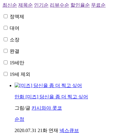
최신순
제목순
인기순
리뷰수순
할인율순
무료순
정액제
대여
소장
완결
19세만
19세 제외
만화
[미즈] 당신을 좀 더 찍고 싶어
그림/글
카시와야 콧코
순정
2020.07.31
21화 연재
넥스큐브