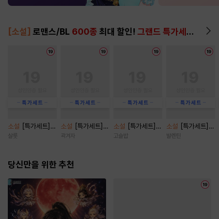
[소설]
로맨스/BL
600종
최대 할인!
그랜드 특가세트
▶
소설
[특가세트]
소설
[특가세트]
소설
[특가세트]
소설
[특가세트]
제한지구 [단행본]
브로큰 로망스 클
결혼의 시간 [단행
넣어두세요, 그까
살룻
곽겨자
고슬밥
발렌틴
리셰 [단행본]
본]
짓 사랑 [단행본]
당신만을 위한 추천