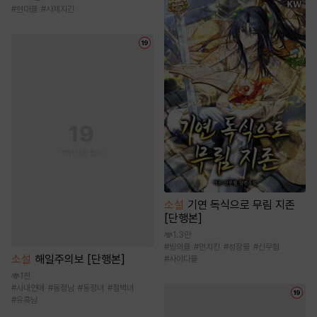
#
현대물
#
사제지간
소설
기연 독식으로 무림 지존
[단행본]
1.3만
#
빙의물
#
먼치킨
#
성장물
#
신무협
소설
해일주의보 [단행본]
#
사이다물
1천
#
사내연애
#
동정남
#
동정녀
#
철벽녀
#
유혹남