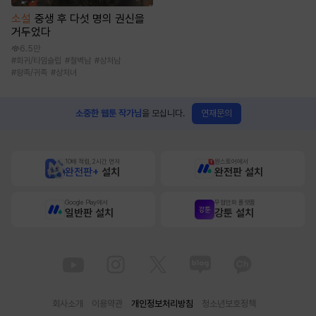
소설
중생 후 다섯 명의 권신을
거두었다
6.5만
#
회귀/타임슬립
#
철벽남
#
상처남
#
왕족/귀족
#
상처녀
연재문의
소중한 웹툰 작가님
을 모십니다.
10배 적립, 2시간 먼저
원스토어에서
완전판+
설치
완전판 설치
Google Play에서
무협만화 플랫폼
일반판 설치
강툰 설치
회사소개
이용약관
개인정보처리방침
청소년보호정책