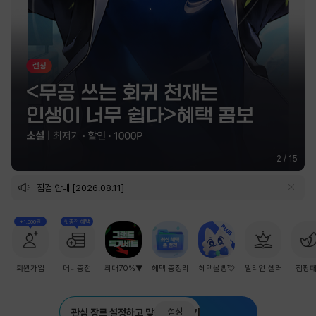
2
/
15
점검 안내 [2026.08.11]
+1,000원
첫충전 혜택
회원가입
머니충전
최대70%▼
혜택 총정리
혜택몰빵💘
밀리언 셀러
점핑
설정
관심 장르 설정하고 맞춤 추천 받기