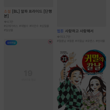
소설
[BL] 알파 프라이드 [단행
본]
4.1만
#
오메가버스
#
재벌수
#
미인수
#
삽질물
#
일상물
웹툰
사랑하고 사랑해서
153.7만
#
절륜남
#
절륜
#
까칠남
#
로맨스
#
현대물