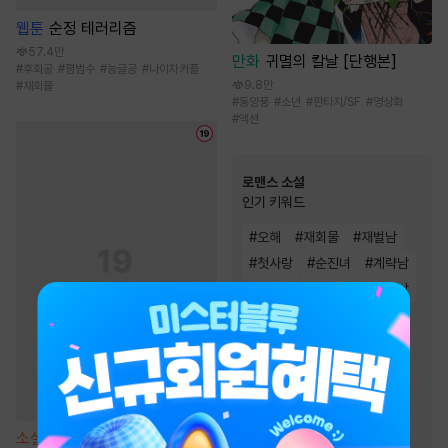
웹툰
순정 테러리즘
57.4만
만화
귀멸의 칼날 [단행본]
#
후회공
#
평범수
#
능글공
#
나이차커플
9.8만
#
재회물
#
동양풍
#
소년
#
판타지/SF
#
영상화
#
액션
로맨스 소설
인기 키워드
#
오해
#
재회물
#
재벌남
#
첫사랑
#
순진녀
#
계략남
#
능력녀
#
순정남
#
절륜남
#
직진남
#
소유욕/집착
#
능력남
#
몸정>맘정
#
상처녀
#
고수위
#
왕족/귀족
#
집착남
#
상처남
#
다정남
소설
[BL] 트루 러브(True
#
운명적사랑