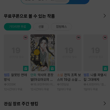
무료쿠폰으로 볼 수 있는 작품
기다리면 무료
선물
점핑패스
웹툰
잘못된 연애
만화
약사의 혼잣
소설
전직 조폭 보
웹툰
나를 파멸시
방식
말(마오마오의 후
스의 19금 소설 속
킬 그대에게
궁 수수께끼 풀이
가정부 빙의기
3만
SIK
16.9만
쿠라타 미노지 / 휴우가 나츠
1천
당성
4.6천
카야 / 점면, 
수첩)
12시간마다 무료
12시간마다 무료
1일마다 무료
1일마다 무료
관심 장르 주간 랭킹