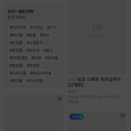
장르+ 웹툰/만화
인기 키워드
#
인외존재
#
다정남
#
친구
#
복수물
#
동물
#
복수
#
성장물
#
소설원작
#
환생물
#
초능력
#
음식
#
연애/결혼
#
우정
#
동양풍
#
힐링물
#
영상화
#
오피스물
#
역사/시대물
소설
팀장 오빠와 회의실에서
#
현대물
#
이세계물
[단행본]
3천
#
능글남
#
몸정>맘정
#
순진녀
#
유혹남
#
현대물