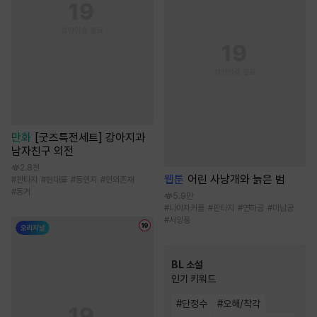
만화
[굿즈특전세트] 강아지과
남자친구 외전
2.8천
웹툰
어린 사냥개와 늙은 범
#
판타지
#
현대물
#
동인지
#
인외존재
#
동거
5.9만
#
나이차커플
#
판타지
#
연하공
#
미남공
#
서양풍
BL 소설
인기 키워드
#
단정수
#
오해/착각