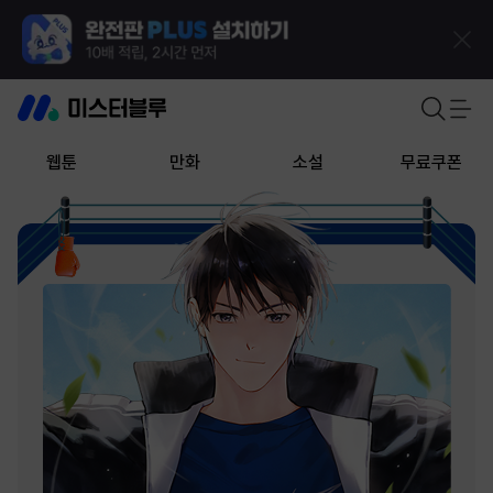
웹툰
만화
소설
무료쿠폰