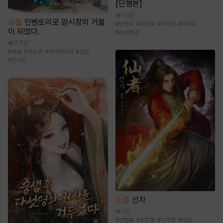
[단행본]
1.3만
소설
인벤토리로 암시장의 거물
#
단정수
#
미인수
#
하극상
#
후회공
이 되었다.
#
츤데레공
7.7만
#
용병
#
이능력
#
현대판타지
#
군인
#
먼치킨
소설
선자
7만
#
선협물
#
성장물
#
신무협
#
마교