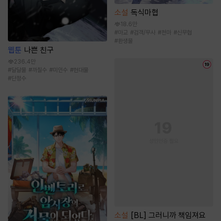
소설
독식마협
18.6만
#
마교
#
검객/무사
#
천마
#
신무협
#
환생물
웹툰
나쁜 친구
236.4만
#
달달물
#
까칠수
#
미인수
#
현대물
#
단정수
소설
[BL] 그러니까 책임져요