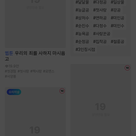
#
달달물
#
다정공
#
일상물
#
능글공
#
첫사랑
#
강공
#
상처수
#
연하공
#
미인공
#
순진수
#
다정수
#
미인수
#
능욕공
#
사랑꾼공
#
순정공
#
집착공
#
절륜공
#
3인칭시점
웹툰
우리의 죄를 사하지 마시옵
고
19.9만
#
첫경험
#
첫사랑
#
짝사랑
#
로맨스
#
서양풍