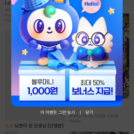
Love) [단행본]
6.8만
#
삽질물
#
사건물
#
미인공
#
초딩공
#
능글공
소설
가권신 [단행본]
1.2만
이 이벤트 그만 보기
닫기
#
다정남
#
첫사랑
#
달달물
#
동양풍
#
능력남
소설
남편이 된 선생님 [단행본]
6.3천