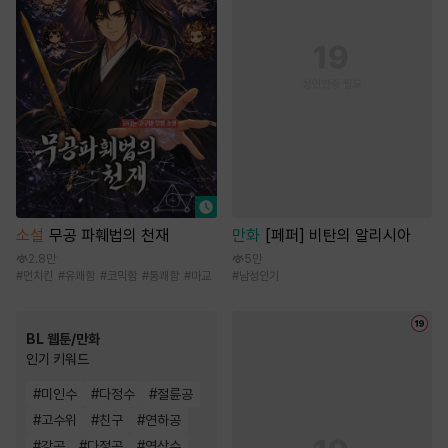
만화
[페퍼] 비탄의 알리시아
소설
무공 파훼법의 천재
5만
2.8만
#
남성인기
#
먼치킨
#
유쾌함
#
코믹함
#
통쾌함
#
마교
BL 웹툰/만화
인기 키워드
#
미인수
#
다정수
#
절륜공
#
고수위
#
친구
#
연하공
#
강공
#
다정공
#
연상수