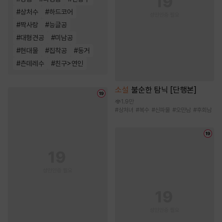
#
상처수
#
하드코어
#
짝사랑
#
능글공
#
대형견공
#
미남공
#
현대물
#
집착공
#
동거
#
츤데레수
#
친구>연인
소설
불순한 탐닉 [단행본]
1.9만
#
상처녀
#
복수
#
신파물
#
오만남
#
후회남