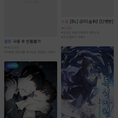
소설
[BL] 금리(金利) [단행본]
2.2만
#
상처공
#
동거/배우자
#
헌신공
#
조직/암흑가
#
복수
웹툰
사용 후 반품불가
425.9만
#
피폐물
#
현대물
#
미남공
#
굴림수
#
복수