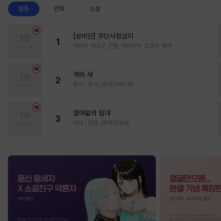
웹툰
만화
소설
[성비단] 무단사정금지
1
마규식, 피상구, 진월, 테리야끼, 오프카, 뚱개
개와 새
2
정각 / 정각, (원작)박하사탕
열여덟의 침대
3
자태 / 청담, (원작)문슬로