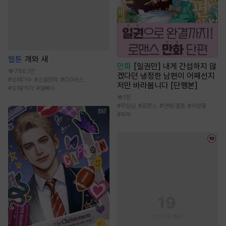
웹툰
개와 새
만화
[일권만] 내게 간섭하지 않
766.1만
겠다던 냉정한 남편이 어째선지
#
오메가수
#
소설원작
#
OO버스
저만 바라봅니다 [단행본]
#
오해/착각
#
얼빠수
1천
#
무심남
#
로맨스
#
연애/결혼
#
서양풍
#
부부