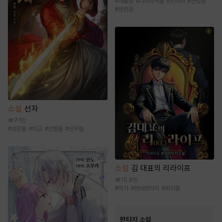
#
대물공
#
나이차커플
#
드라마
#
연상공
#
문란공
소설
선자
7.1만
#
성장물
#
마교
#
선협물
#
신무협
소설
김 대표의 리라이프
15.8만
#
작가
#
현대판타지
#
회귀물
판타지 소설