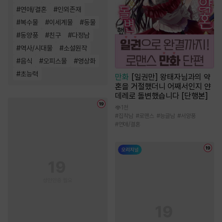
#
연애/결혼
#
인외존재
#
복수물
#
이세계물
#
동물
#
동양풍
#
친구
#
다정남
#
역사/시대물
#
소설원작
#
음식
#
오피스물
#
영상화
#
초능력
만화
[일권만] 왕태자님과의 약
혼을 거절했더니 어째서인지 얀
데레로 돌변했습니다 [단행본]
1천
#
집착남
#
로맨스
#
능글남
#
서양풍
#
연애/결혼