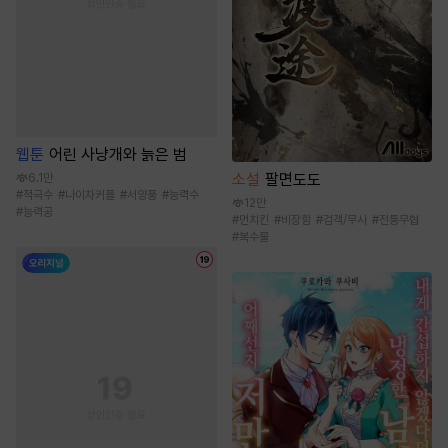
웹툰
어린 사냥개와 늙은 범
소설
팔면도도
6.1만
#
적극수
#
나이차커플
#
서양풍
#
능력수
12만
#
능력공
#
먼치킨
#
비장함
#
검객/무사
#
전통무협
#
복수물