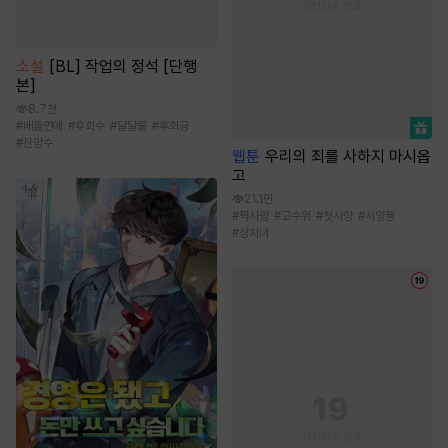
소설
[BL] 작업의 정석 [단행
본]
8.7천
#
배틀연애
#
후회수
#
달달물
#
후회공
#
잔망수
웹툰
우리의 죄를 사하지 마시옵
고
21.1만
#
짝사랑
#
고수위
#
첫사랑
#
서양풍
#
상처녀