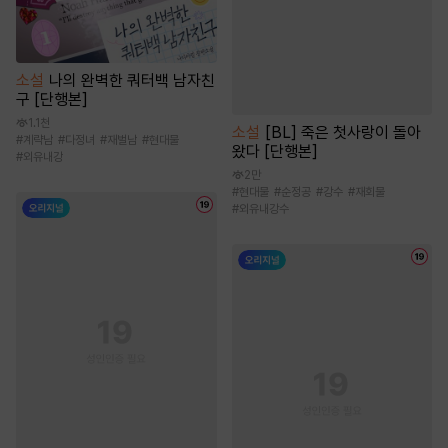
소설
나의 완벽한 쿼터백 남자친
구 [단행본]
1.1천
소설
[BL] 죽은 첫사랑이 돌아
#
계략남
#
다정녀
#
재벌남
#
현대물
왔다 [단행본]
#
외유내강
2만
#
현대물
#
순정공
#
강수
#
재회물
#
외유내강수