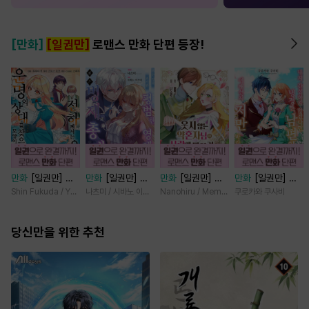
[만화]
[일권만]
로맨스 만화 단편 등장!
만화
[일권만] 전
만화
[일권만] 모
만화
[일권만] 웃
만화
[일권만] 내
하께서는 오늘도
든 것을 포기한 평
지 않는 약혼자님
게 간섭하지 않겠
Shin Fukuda / Yoko Kurosu
나츠미 / 시바노 이즈미
Nanohiru / Memeko
쿠로카와 쿠사비
운명의 상대를 찾
범한 영애는 젊은
이 사랑에 빠진 건
다던 냉정한 남편
으신 모양이네요
빙제의 총애를 받
변장한 저인 것 같
이 어째선지 저만
(웃음) [단행본]
당신만을 위한 추천
는다 [단행본]
습니다 [단행본]
바라봅니다 [단행
본]