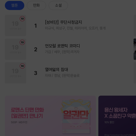
웹툰
만화
소설
[성비단] 무단사정금지
1
마규식, 피상구, 진월, 테리야끼, 오프카, 뚱개
언모럴 로맨틱 코미디
2
가감 / 쌔우, (원작)곽겨자
열여덟의 침대
3
자태 / 청담, (원작)문슬로