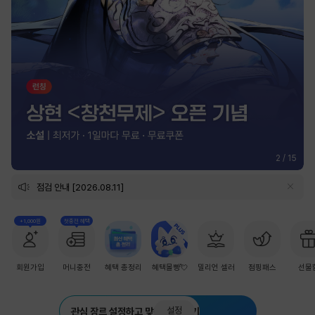
2
/
15
점검 안내 [2026.08.11]
+1,000원
첫충전 혜택
회원가입
머니충전
혜택 총정리
혜택몰빵💘
밀리언 셀러
점핑패스
선물
설정
관심 장르 설정하고 맞춤 추천 받기