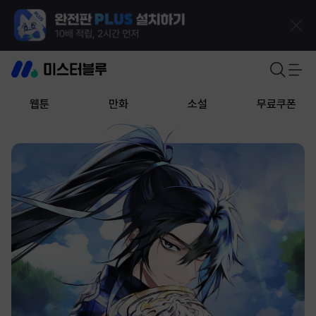
웹툰
만화
소설
무료쿠폰