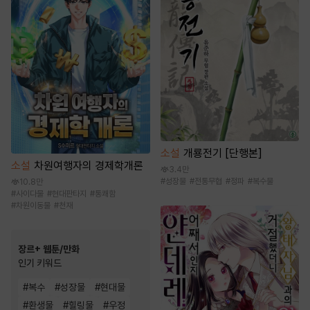
소설
개룡전기 [단행본]
소설
차원여행자의 경제학개론
3.4만
#
성장물
#
전통무협
#
정파
#
복수물
10.8만
#
사이다물
#
현대판타지
#
통쾌함
#
차원이동물
#
천재
장르+ 웹툰/만화
인기 키워드
#
복수
#
성장물
#
현대물
#
환생물
#
힐링물
#
우정