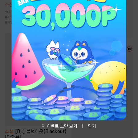
소설
또다시 파고드는 [단행본]
#
성장물
#
천마
1.5만
#
2025 정액제 무협
#
계략남
#
현대물
#
첫사랑
#
외유내강
#
천하제일인
#
죽음/살인
#
재벌남
#
복수
#
정파
#
전쟁물
#
환생물
#
무림맹
이 이벤트 그만 보기
닫기
소설
[BL] 블랙아웃(Blackout)
[단행본]