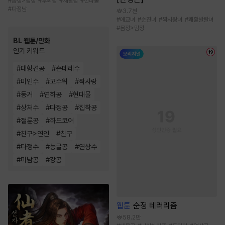
#
몸정>맘정
#
후회남
#
재벌남
#
신파물
#
다정남
3.7천
#
애교녀
#
순진녀
#
짝사랑녀
#
쾌활발랄녀
#
몸정>맘정
BL 웹툰/만화
인기 키워드
#
대형견공
#
츤데레수
#
미인수
#
고수위
#
짝사랑
#
동거
#
연하공
#
현대물
#
상처수
#
다정공
#
집착공
#
절륜공
#
하드코어
#
친구>연인
#
친구
#
다정수
#
능글공
#
연상수
#
미남공
#
강공
웹툰
순정 테러리즘
58.2만