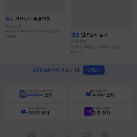
웹툰
신혼부부 특별전형
532.1만
#
존댓말공
#
재벌공
#
상처수
#
오메가수
웹툰
열여덟의 침대
#
알파공
538.8만
#
얼빠수
#
미인공
#
계략공
#
동정공
#
집착공
연재문의
소중한 웹툰 작가님
을 모십니다.
10배 적립, 2시간 먼저
원스토어에서
완전판+
설치
완전판 설치
Google Play에서
무협만화 플랫폼
일반판 설치
강툰 설치