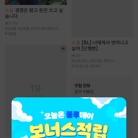
소설
경영은 됐고 돈만 쓰고 싶
습니다
3.7만
#
환생물
#
성장물
#
천재
#
현대판타지
#
재벌물
소설
[BL] 너에게서 벗어나고
싶어 [단행본]
2만
#
오메가버스
#
첫사랑
#
헌신수
#
3인칭시점
#
능력수
무협 만화
인기 키워드
#
살수
#
복수물
#
역사/시대물
#
소설원작
#
우정
#
먼치킨
#
마교
#
소림
#
사파
#
2024 정액제 무협