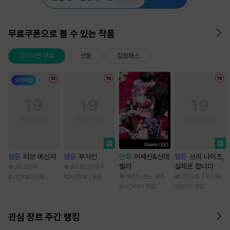
무료쿠폰으로 볼 수 있는 작품
기다리면 무료
선물
점핑패스
웹툰
러브 메신저
웹툰
부식인
만화
어쌔신&신데
웹툰
쓰리 나이츠,
렐라
실제로 합니다
28.2만
딱
93.8만
임애주
18만
나츠노 유조
2만
고토 / 두나래
8시간마다 무료
12시간마다 무료
6시간마다 무료
1일마다 무료
관심 장르 주간 랭킹