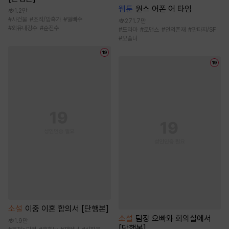
웹툰
원스 어폰 어 타임
1.2만
#
사건물
#
조직/암흑가
#
얼빠수
271.7만
#
외유내강수
#
순진수
#
드라마
#
로맨스
#
인외존재
#
판타지/SF
#
모솔녀
소설
이중 이혼 합의서 [단행본]
소설
팀장 오빠와 회의실에서
1.9만
[단행본]