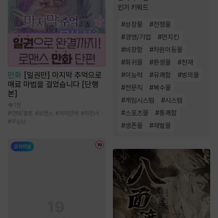
인기 키워드
#
성장물
#
전쟁물
#
경영/기업
#
먼치킨
#
비장함
#
차원이동물
#
회귀물
#
환생물
#
천재
만화
[일권만] 마지막 추억으로
#
이능력
#
유쾌함
#
빙의물
매료 마법을 걸었습니다 [단행
#
전문직
#
복수물
본]
#
게임시스템
#
시스템
1천
#
스포츠물
#
통쾌함
#
연애/결혼
#
로맨스
#
계약관계
#
직진녀
#
무심남
#
생존물
#
재벌물