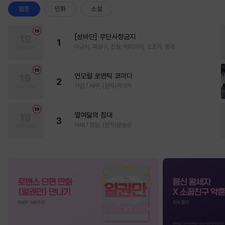
웹툰
만화
소설
[성비단] 무단사정금지
1
마규식, 피상구, 진월, 테리야끼, 오프카, 뚱개
언모럴 로맨틱 코미디
2
가감 / 쌔우, (원작)곽겨자
열여덟의 침대
3
자태 / 청담, (원작)문슬로