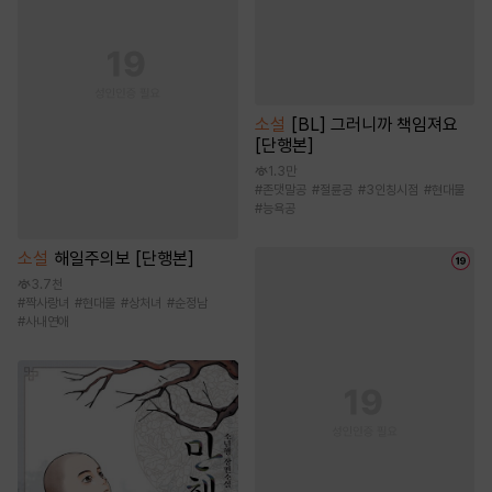
소설
[BL] 그러니까 책임져요
[단행본]
1.3만
#
존댓말공
#
절륜공
#
3인칭시점
#
현대물
#
능욕공
소설
해일주의보 [단행본]
3.7천
#
짝사랑녀
#
현대물
#
상처녀
#
순정남
#
사내연애