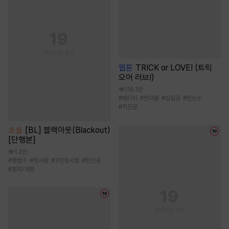
웹툰
TRICK or LOVE! (트릭
오어 러브!)
118.1만
#
페티쉬
#
현대물
#
삽질공
#
헌신수
#
직진공
소설
[BL] 블랙아웃(Blackout)
[단행본]
1.2만
#
평범수
#
첫사랑
#
3인칭시점
#
헌신공
#
정치/재벌