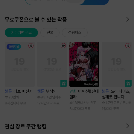
무료쿠폰으로 볼 수 있는 작품
기다리면 무료
선물
점핑패스
웹툰
러브 메신저
웹툰
부식인
만화
어쌔신&신데
웹툰
쓰리 나이츠,
렐라
실제로 합니다
28만
딱
93.4만
임애주
18만
나츠노 유조
1.7만
고토 / 두나래
8시간마다 무료
12시간마다 무료
6시간마다 무료
1일마다 무료
관심 장르 주간 랭킹