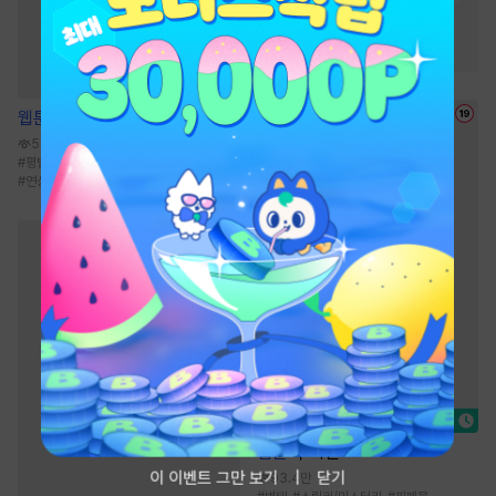
#
소설원작
#
복수물
#
이세계물
#
다정남
웹툰
순정 테러리즘
58.1만
#
평범수
#
삼각관계
#
능글공
#
대물공
#
연상공
웹툰
부식인
이 이벤트 그만 보기
닫기
93.4만