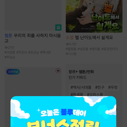
웹툰
우리의 죄를 사하지 마시옵
소설
헬 난이도에서 쉴게요
고
5.1만
21만
#
힐링물
#
성장물
#
영지물
#
퓨전판타지
#
서양풍
#
직진녀
#
조신남
#
짝사랑
#
시스템
#
무심남
장르+ 웹툰/만화
인기 키워드
#
역사/시대물
#
친구
#
우정
#
환생물
#
오피스물
#
초능력
#
음식
#
현대물
#
동물
#
연애/결혼
#
영상화
#
동양풍
#
힐링물
#
인외존재
#
복수
#
성장물