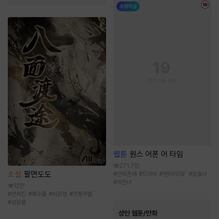
웹툰
원스 어폰 어 타임
271.7만
소설
팔면도도
#
인외존재
#
드라마
#
판타지/SF
#
모솔녀
#
직진녀
12만
#
먼치킨
#
복수물
#
비장함
#
전통무협
#
성장물
성인 웹툰/만화