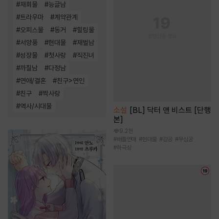
#
재회물
#
능글남
#
트라우마
#
계약관계
#
오피스물
#
동거
#
힐링물
#
서양풍
#
현대물
#
재벌남
#
성장물
#
첫사랑
#
직진녀
#
까칠남
#
다정남
#
연애/결혼
#
친구>연인
#
친구
#
짝사랑
#
역사/시대물
소설
[BL] 닥터 앤 비스트 [단행
본]
9.2천
#
배틀연애
#
현대물
#
강공
#
무심공
#
하극상