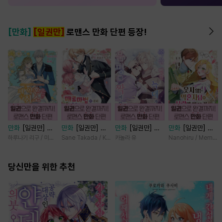
[만화]
[일권만]
로맨스 만화 단편 등장!
만화
[일권만] 제
만화
[일권만] 매
만화
[일권만] 죽
만화
[일권만] 웃
약혼은 취소되었습
료 마법에 걸린 척
을 뻔한 늑대가 운
지 않는 약혼자님
하루나기 리구 / 미즈메
Sane Takada / Koki Fuyutsuki
카놀라 유
Nanohiru / Memek
니다 [단행본]
했더니 냉담했던
명의 짝이 되기까
이 사랑에 빠진 건
약혼자가 맹목적인
지 [단행본]
변장한 저인 것 같
당신만을 위한 추천
사랑꾼이 되었습니
습니다 [단행본]
다 [단행본]