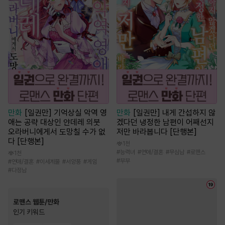
만화
[일권만] 기억상실 악역 영
만화
[일권만] 내게 간섭하지 않
애는 공략 대상인 얀데레 의붓
겠다던 냉정한 남편이 어째선지
오라버니에게서 도망칠 수가 없
저만 바라봅니다 [단행본]
다 [단행본]
1천
#
능력녀
#
연애/결혼
#
무심남
#
로맨스
1천
#
부부
#
연애/결혼
#
이세계물
#
서양풍
#
게임
#
다정남
로맨스 웹툰/만화
인기 키워드