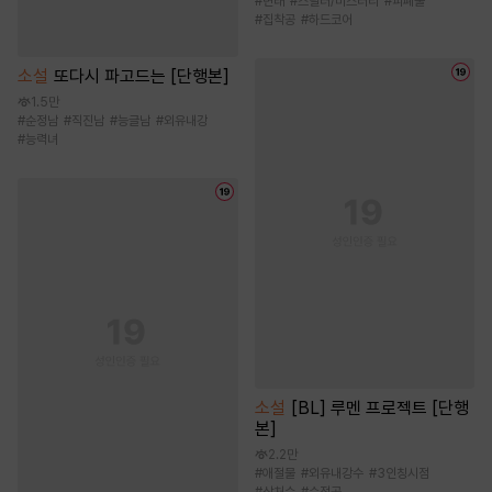
#
변태
#
스릴러/미스터리
#
피폐물
#
집착공
#
하드코어
소설
또다시 파고드는 [단행본]
1.5만
#
순정남
#
직진남
#
능글남
#
외유내강
#
능력녀
소설
[BL] 루멘 프로젝트 [단행
본]
2.2만
#
애절물
#
외유내강수
#
3인칭시점
#
상처수
#
순정공