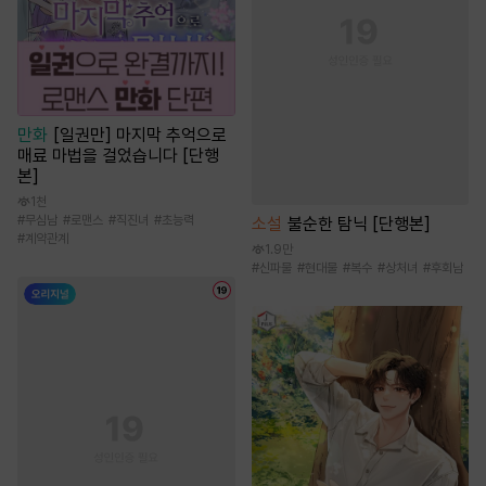
만화
[일권만] 마지막 추억으로
매료 마법을 걸었습니다 [단행
본]
1천
#
무심남
#
로맨스
#
직진녀
#
초능력
소설
불순한 탐닉 [단행본]
#
계약관계
1.9만
#
신파물
#
현대물
#
복수
#
상처녀
#
후회남