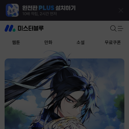
웹툰
만화
소설
무료쿠폰