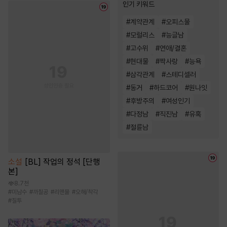
인기 키워드
#
계약관계
#
오피스물
#
모럴리스
#
능글남
#
고수위
#
연애/결혼
#
현대물
#
짝사랑
#
능욕
#
삼각관계
#
스테디셀러
#
동거
#
하드코어
#
원나잇
#
후방주의
#
여성인기
#
다정남
#
직진남
#
유혹
#
절륜남
소설
[BL] 작업의 정석 [단행
본]
8.7천
#
미남수
#
까칠공
#
리맨물
#
오해/착각
#
질투