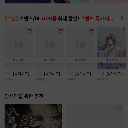
[소설]
로맨스/BL
600종
최대 할인!
그랜드 특가세트
▶
소설
[특가세트]
소설
[특가세트]
소설
[특가세트]
소설
[특가세트]
[BL] 짝사랑 탈곡
비가 오던 그날에
넣어두세요, 그까
잠성 [단행본]
원해온
유하라
발렌틴
천산다객
기 [단행본]
[단행본]
짓 사랑 [단행본]
당신만을 위한 추천