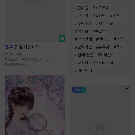
#
현대물
#
하드코어
#
고수위
#
직진남
#
유혹
#
후방주의
#
오피스물
#
짝사랑
#
능글남
#
삼각관계
#
원나잇
#
능욕
웹툰
탑알바입니다
#
모럴리스
#
절륜남
#
동거
341.5만
#
연애/결혼
#
계약관계
#
개그/코믹
#
능글공
#
모럴리스
#
다정남
#
스테디셀러
#
트라우마
#
일상
#
여성인기