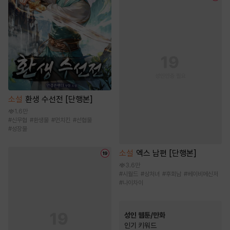
소설
환생 수선전 [단행본]
1.6만
#
신무협
#
환생물
#
먼치킨
#
선협물
#
성장물
소설
엑스 남편 [단행본]
3.6만
#
시월드
#
상처녀
#
후회남
#
베이비메신저
#
나이차이
성인 웹툰/만화
인기 키워드