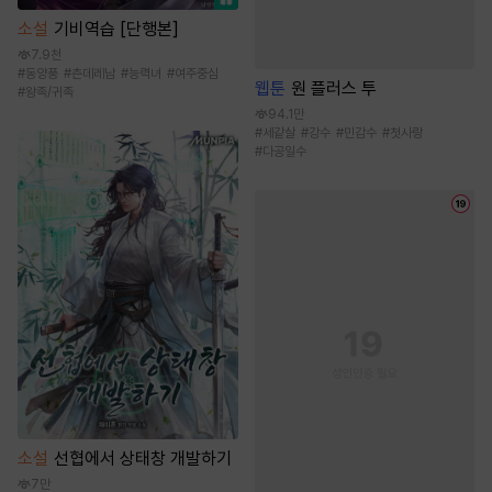
소설
기비역습 [단행본]
7.9천
#
동양풍
#
츤데레남
#
능력녀
#
여주중심
웹툰
원 플러스 투
#
왕족/귀족
94.1만
#
세같살
#
강수
#
민감수
#
첫사랑
#
다공일수
소설
선협에서 상태창 개발하기
7만