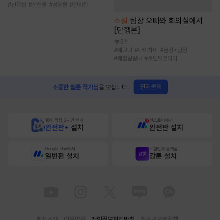
#
신무협
#
선협물
#
성장물
#
먼치킨
소설
팀장 오빠와 회의실에서
[단행본]
3천
#
애교녀
#
나이차이
#
몸정>맘정
#
쾌활발랄녀
#
로맨틱코미디
연재문의
소중한 웹툰 작가님
을 모십니다.
10배 적립, 2시간 먼저
원스토어에서
완전판+
설치
완전판 설치
Google Play에서
무협만화 플랫폼
일반판 설치
강툰 설치
회사소개
이용약관
개인정보처리방침
청소년보호정책