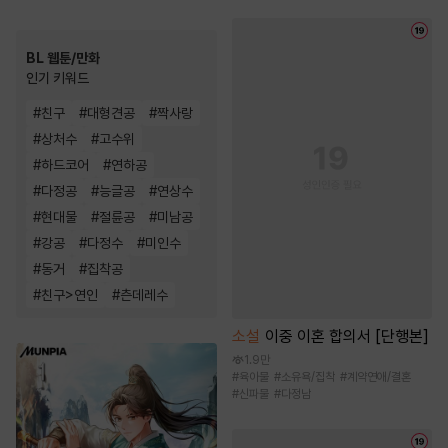
BL 웹툰/만화
인기 키워드
#
친구
#
대형견공
#
짝사랑
#
상처수
#
고수위
#
하드코어
#
연하공
#
다정공
#
능글공
#
연상수
#
현대물
#
절륜공
#
미남공
#
강공
#
다정수
#
미인수
#
동거
#
집착공
#
친구>연인
#
츤데레수
소설
이중 이혼 합의서 [단행본]
1.9만
#
육아물
#
소유욕/집착
#
계약연애/결혼
#
신파물
#
다정남