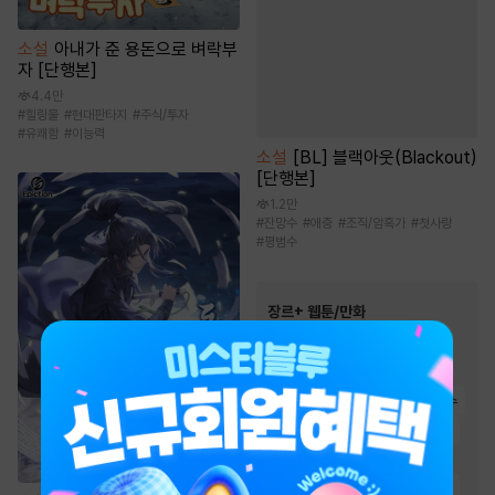
소설
아내가 준 용돈으로 벼락부
자 [단행본]
4.4만
#
힐링물
#
현대판타지
#
주식/투자
#
유쾌함
#
이능력
소설
[BL] 블랙아웃(Blackout)
[단행본]
1.2만
#
잔망수
#
애증
#
조직/암흑가
#
첫사랑
#
평범수
장르+ 웹툰/만화
인기 키워드
#
초능력
#
현대물
#
연애/결혼
#
영상화
#
복수
#
복수물
#
음식
#
이세계물
#
다정남
#
역사/시대물
#
소설원작
#
동물
#
동양풍