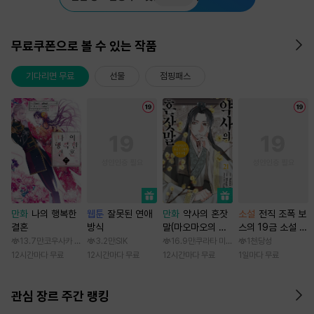
무료쿠폰으로 볼 수 있는 작품
기다리면 무료
선물
점핑패스
만화
나의 행복한
웹툰
잘못된 연애
만화
약사의 혼잣
소설
전직 조폭 보
결혼
방식
말(마오마오의 후
스의 19금 소설 속
궁 수수께끼 풀이
가정부 빙의기
13.7만
코우사카 리토 / 아기토기 아쿠미
3.2만
SIK
16.9만
쿠라타 미노지 / 휴우가 나츠
1천
당성
수첩)
12시간마다 무료
12시간마다 무료
12시간마다 무료
1일마다 무료
관심 장르 주간 랭킹