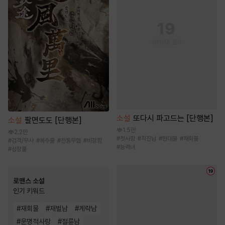
소설
또다시 파고드는 [단행본]
소설
팔면도도 [단행본]
1.5만
2.2만
#
첫사랑
#
직진남
#
현대물
#
재회물
#
검객/무사
#
복수물
#
전통무협
#
비장함
#
능력녀
#
성장물
로맨스 소설
인기 키워드
#
재회물
#
재벌남
#
계략남
#
운명적사랑
#
절륜남