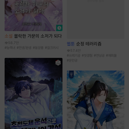
소설
몰락한 가문의 소저가 되다
58.7만
웹툰
순정 테러리즘
#
능력녀
#
전생/환생
#
동양풍
#
걸크러시
57.4만
#
쓰레기공
#
첫경험
#
연상공
#
재회물
#
문란공