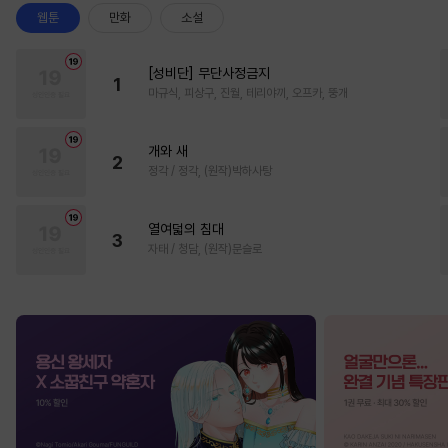
웹툰
만화
소설
[성비단] 무단사정금지
1
마규식, 피상구, 진월, 테리야끼, 오프카, 뚱개
개와 새
2
정각 / 정각, (원작)박하사탕
열여덟의 침대
3
자태 / 청담, (원작)문슬로