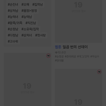
#
순진녀
#
오해
#
집착남
#
상처남
#
몸정>맘정
#
능력녀
#
능력남
#
왕족/귀족
#
직진남
#
순정남
#
소유욕/집착
#
다정남
#
상처녀
#
첫사랑
#
고수위
웹툰
일곱 번의 선데이
10.6만
#
순정공
#
츤데레공
#
개그/코믹
#
무심수
#
현대물