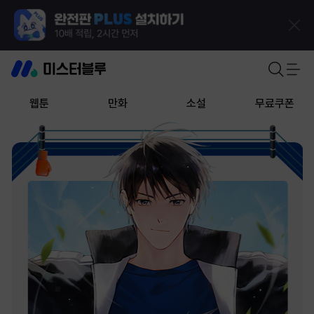
웹툰
만화
소설
무료쿠폰