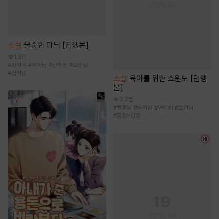
소설
불순한 탐닉 [단행본]
1.9만
#
상처녀
#
후회남
#
신파물
#
오만남
#
집착남
소설
육아를 위한 쇼윈도 [단행
본]
3.2천
#
절륜남
#
능력남
#
연예계
#
오만남
#
몸정>맘정