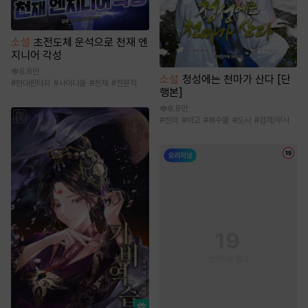
소설
초전도체 운석으로 천재 엔
지니어 각성
6.6만
소설
청성에는 천마가 산다 [단
#
현대판타지
#
사이다물
#
천재
#
전문직
행본]
8.8만
#
천마
#
마교
#
복수물
#
도사
#
검객/무사