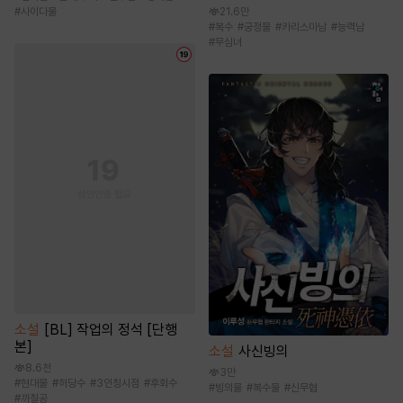
21.6만
#
사이다물
#
복수
#
궁정물
#
카리스마남
#
능력남
#
무심녀
소설
[BL] 작업의 정석 [단행
본]
소설
사신빙의
8.6천
3만
#
현대물
#
허당수
#
3인칭시점
#
후회수
#
빙의물
#
복수물
#
신무협
#
까칠공