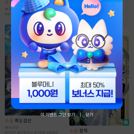
소설
독식마협
#
우정
#
힐링물
#
인외존재
18.6만
#
오피스물
#
환생물
#
환생물
#
신무협
#
마교
#
먼치킨
#
천마
#
성장물
#
친구
이 이벤트 그만 보기
닫기
소설
흑도검선
19.6만
소설
장적
#
먼치킨
#
검객/무사
#
신무협
#
통쾌함