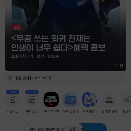
2
/
15
점검 안내 [2026.08.11]
+1,000원
첫충전 혜택
회원가입
머니충전
최대70%▼
혜택 총정리
혜택몰빵💘
밀리언 셀러
점핑
설정
관심 장르 설정하고 맞춤 추천 받기