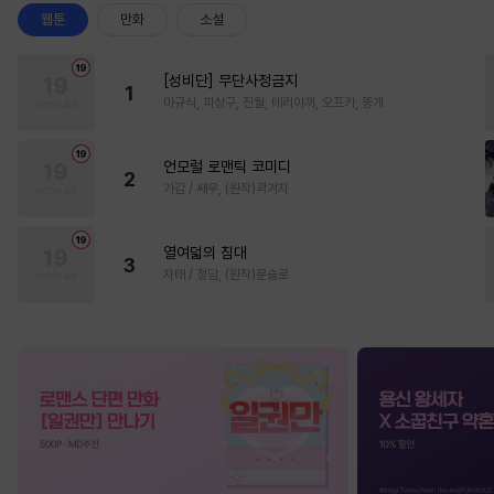
웹툰
만화
소설
[성비단] 무단사정금지
1
마규식, 피상구, 진월, 테리야끼, 오프카, 뚱개
언모럴 로맨틱 코미디
2
가감 / 쌔우, (원작)곽겨자
열여덟의 침대
3
자태 / 청담, (원작)문슬로