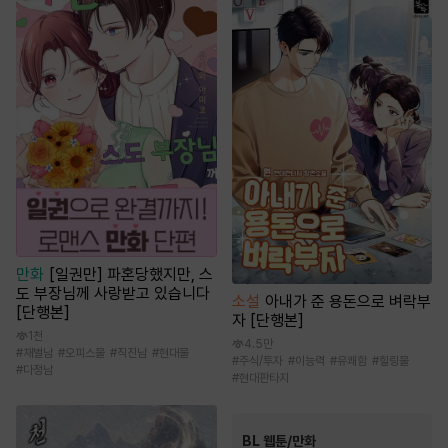
만화
[일권만] 파혼당했지만, 스
도 부장님께 사랑받고 있습니다
소설
아내가 준 용돈으로 벼락부
[단행본]
자 [단행본]
1천
4.5만
#
재벌남
#
오피스물
#
직진남
#
현대물
#
주식/투자
#
이능력
#
유쾌함
#
힐링물
#
다정남
#
현대판타지
BL 웹툰/만화