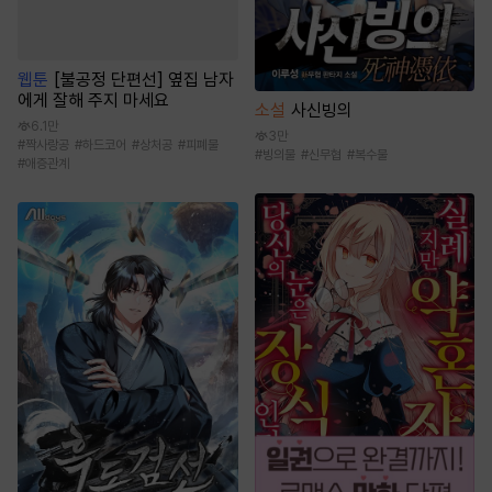
웹툰
[불공정 단편선] 옆집 남자
에게 잘해 주지 마세요
소설
사신빙의
6.1만
3만
#
짝사랑공
#
하드코어
#
상처공
#
피폐물
#
빙의물
#
신무협
#
복수물
#
애증관계