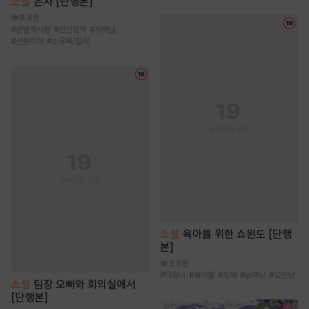
소설
은사 [단행본]
8.4천
#
운명적사랑
#
권선징악
#
계략남
#
신분차이
#
소유욕/집착
소설
육아를 위한 쇼윈도 [단행
본]
3.5천
#
다정녀
#
육아물
#
오해
#
능력남
#
오만남
소설
팀장 오빠와 회의실에서
[단행본]