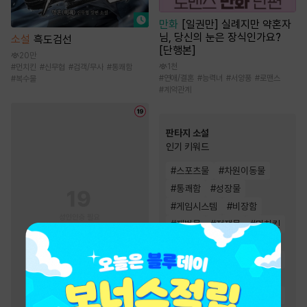
만화
[일권만] 실례지만 약혼자
님, 당신의 눈은 장식인가요?
소설
흑도검선
[단행본]
20만
1천
#
먼치킨
#
신무협
#
검객/무사
#
통쾌함
#
연애/결혼
#
능력녀
#
서양풍
#
로맨스
#
복수물
#
계약관계
판타지 소설
인기 키워드
#
스포츠물
#
차원이동물
#
통쾌함
#
성장물
#
게임시스템
#
비장함
#
재벌물
#
전쟁물
#
먼치킨
#
이능력
#
경영/기업
#
환생물
#
복수물
#
회귀물
#
생존물
#
천재
#
유쾌함
#
전문직
#
시스템
#
빙의물