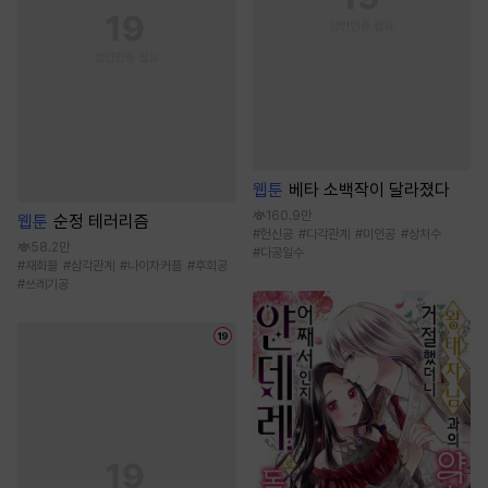
웹툰
베타 소백작이 달라졌다
160.9만
웹툰
순정 테러리즘
#
헌신공
#
다각관계
#
미인공
#
상처수
58.2만
#
다공일수
#
재회물
#
삼각관계
#
나이차커플
#
후회공
#
쓰레기공