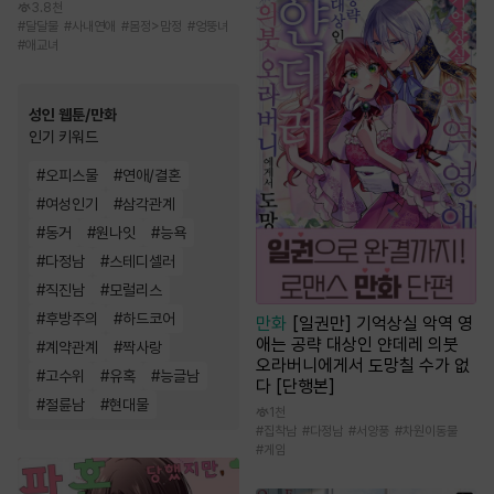
3.8천
#
달달물
#
사내연애
#
몸정>맘정
#
엉뚱녀
#
애교녀
성인 웹툰/만화
인기 키워드
#
오피스물
#
연애/결혼
#
여성인기
#
삼각관계
#
동거
#
원나잇
#
능욕
#
다정남
#
스테디셀러
#
직진남
#
모럴리스
#
후방주의
#
하드코어
만화
[일권만] 기억상실 악역 영
애는 공략 대상인 얀데레 의붓
#
계약관계
#
짝사랑
오라버니에게서 도망칠 수가 없
#
고수위
#
유혹
#
능글남
다 [단행본]
#
절륜남
#
현대물
1천
#
집착남
#
다정남
#
서양풍
#
차원이동물
#
게임