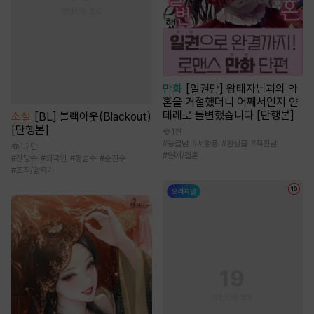
만화
[일권만] 왕태자님과의 약
혼을 거절했더니 어째서인지 얀
데레로 돌변했습니다 [단행본]
소설
[BL] 블랙아웃(Blackout)
[단행본]
1천
#
능글남
#
서양풍
#
환생물
#
직진남
1.2만
#
연애/결혼
#
잔망수
#
외국인
#
평범수
#
순진수
#
조직/암흑가