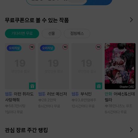
무료쿠폰으로 볼 수 있는 작품
기다리면 무료
선물
점핑패스
웹툰
이런 쥐라도
웹툰
러브 메신저
웹툰
부식인
만화
어쌔신&신데
사랑해줘
렐라
28.2만
딱
93.8만
임애주
58.1만
사탕
18만
나츠노 유조
8시간마다 무료
12시간마다 무료
1일마다 무료
6시간마다 무료
관심 장르 주간 랭킹