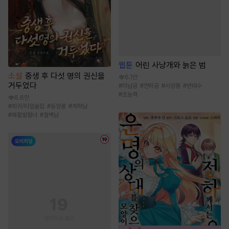
웹툰
어린 사냥개와 늙은 범
소설
중생 후 다섯 명의 권신을
6.1만
거두었다
#
미남공
#
연하공
#
서양풍
#
변태수
#
초능력
6.6만
#
회귀/타임슬립
#
동양풍
#
계략남
#
쾌활발랄녀
#
철벽남