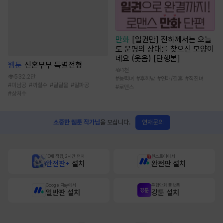
만화
[일권만] 전하께서는 오늘
도 운명의 상대를 찾으신 모양이
네요 (웃음) [단행본]
웹툰
신혼부부 특별전형
1천
532.2만
#
능력녀
#
후회남
#
연애/결혼
#
직진녀
#
미남공
#
까칠수
#
달달물
#
알파공
#
로맨스
#
상처수
연재문의
소중한 웹툰 작가님
을 모십니다.
10배 적립, 2시간 먼저
원스토어에서
완전판+
설치
완전판 설치
Google Play에서
무협만화 플랫폼
일반판 설치
강툰 설치