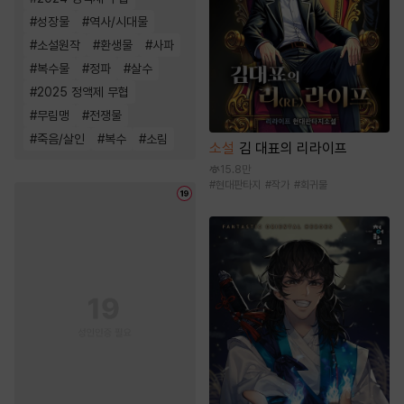
#
성장물
#
역사/시대물
#
소설원작
#
환생물
#
사파
#
복수물
#
정파
#
살수
#
2025 정액제 무협
#
무림맹
#
전쟁물
#
죽음/살인
#
복수
#
소림
소설
김 대표의 리라이프
15.8만
#
현대판타지
#
작가
#
회귀물