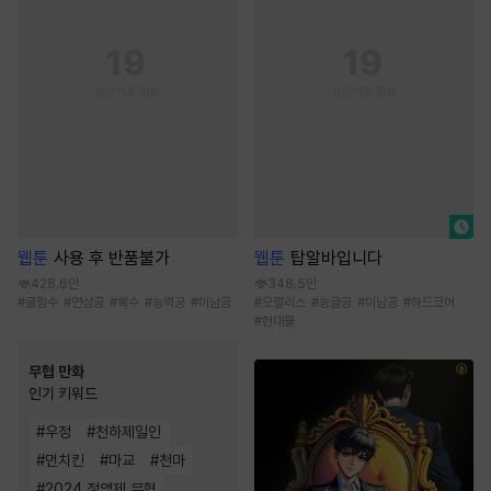
웹툰
사용 후 반품불가
웹툰
탑알바입니다
428.6만
348.5만
#
굴림수
#
연상공
#
복수
#
능력공
#
미남공
#
모럴리스
#
능글공
#
미남공
#
하드코어
#
현대물
무협 만화
인기 키워드
#
우정
#
천하제일인
#
먼치킨
#
마교
#
천마
#
2024 정액제 무협