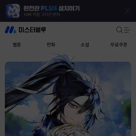
웹툰
만화
소설
무료쿠폰