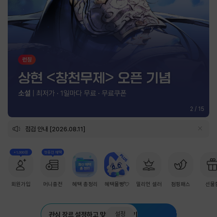
2
/
15
점검 안내 [2026.08.11]
+1,000원
첫충전 혜택
회원가입
머니충전
혜택 총정리
혜택몰빵💘
밀리언 셀러
점핑패스
선물
설정
관심 장르 설정하고 맞춤 추천 받기