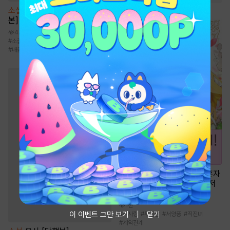
소설
[BL] 알파 프라이드 [단행
본]
4.1만
#
소꿉친구
#
오해/착각
#
무심공
#
배틀연애
#
재벌공
만화
[일권만] 웃지 않는 약혼자
님이 사랑에 빠진 건 변장한 저
인 것 같습니다 [단행본]
1천
이 이벤트 그만 보기
닫기
#
짝사랑
#
무심남
#
서양풍
#
직진녀
#
계약관계