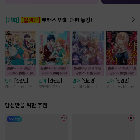
[만화]
[일권만]
로맨스 만화 단편 등장!
만화
[일권만] 전
만화
[일권만] 내
만화
[일권만] 모
만화
[일권만] 실
하께서는 오늘도
게 간섭하지 않겠
든 것을 포기한 평
례지만 약혼자님,
Shin Fukuda / Yoko Kurosu
쿠로카와 쿠사비
나츠미 / 시바노 이즈미
Mashiro / Memeko
운명의 상대를 찾
다던 냉정한 남편
범한 영애는 젊은
당신의 눈은 장식
으신 모양이네요
이 어째선지 저만
빙제의 총애를 받
인가요? [단행본]
(웃음) [단행본]
당신만을 위한 추천
바라봅니다 [단행
는다 [단행본]
본]