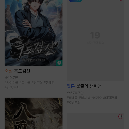
소설
흑도검선
19.7만
#
사이다물
#
복수물
#
신무협
#
통쾌함
웹툰
불굴의 챔피언
#
검객/무사
570.7만
#
피폐물
#
납치
#
쓰레기수
#
다각관계
#
후방주의