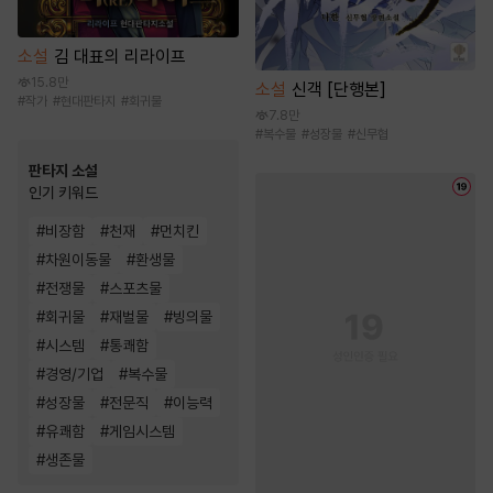
소설
김 대표의 리라이프
15.8만
소설
신객 [단행본]
#
작가
#
현대판타지
#
회귀물
7.8만
#
복수물
#
성장물
#
신무협
판타지 소설
인기 키워드
#
비장함
#
천재
#
먼치킨
#
차원이동물
#
환생물
#
전쟁물
#
스포츠물
#
회귀물
#
재벌물
#
빙의물
#
시스템
#
통쾌함
#
경영/기업
#
복수물
#
성장물
#
전문직
#
이능력
#
유쾌함
#
게임시스템
#
생존물