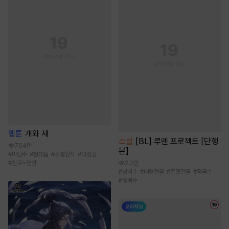
웹툰
개와 새
소설
[BL] 루멘 프로젝트 [단행
764만
본]
#
미남수
#
현대물
#
소설원작
#
다정공
2.2만
#
친구>연인
#
상처수
#
대형견공
#
존댓말공
#
적극수
#
얼빠수