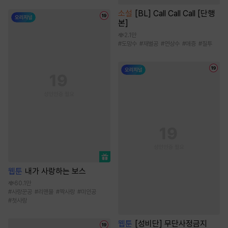
소설
[BL] Call Call Call [단행
본]
2.1만
#
도망수
#
재벌공
#
연상수
#
애증
#
질투
웹툰
내가 사랑하는 보스
60.1만
#
사랑꾼공
#
리맨물
#
짝사랑
#
미인공
#
첫사랑
웹툰
[성비단] 무단사정금지