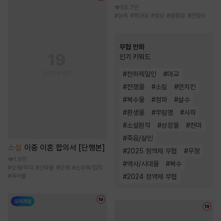
65.7만
#
능욕
#
떡대공
#
일상
#
음험공
#
잔망수
무협 만화
인기 키워드
#
천하제일인
#
마교
#
전쟁물
#
소림
#
먼치킨
#
복수물
#
정파
#
살수
#
환생물
#
무림맹
#
사파
#
소설원작
#
성장물
#
천마
#
죽음/살인
소설
이중 이혼 합의서 [단행본]
#
2025 정액제 무협
#
우정
1.9만
#
역사/시대물
#
복수
#
오해/착각
#
신파물
#
오해
#
소유욕/집착
#
육아물
#
2024 정액제 무협