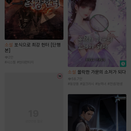
소설
포식으로 최강 헌터 [단행
본]
2만
#
시스템
#
현대판타지
소설
몰락한 가문의 소저가 되다
58.7만
#
동양풍
#
걸크러시
#
능력녀
#
전생/환생