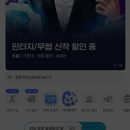
3
/
15
점검 안내 [2026.08.11]
+1,000원
첫충전 혜택
회원가입
머니충전
혜택 총정리
혜택몰빵💘
밀리언 셀러
점핑패스
선물
설정
관심 장르 설정하고 맞춤 추천 받기