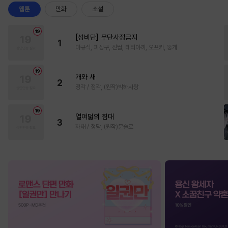
웹툰
만화
소설
[성비단] 무단사정금지
1
마규식, 피상구, 진월, 테리야끼, 오프카, 뚱개
개와 새
2
정각 / 정각, (원작)박하사탕
열여덟의 침대
3
자태 / 청담, (원작)문슬로