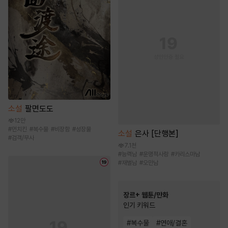
소설
팔면도도
12만
#
먼치킨
#
복수물
#
비장함
#
성장물
소설
은사 [단행본]
#
검객/무사
7.1천
#
능력남
#
운명적사랑
#
카리스마남
#
재벌남
#
오만남
장르+ 웹툰/만화
인기 키워드
#
복수물
#
연애/결혼