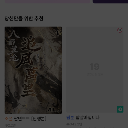
당신만을 위한 추천
웹툰
탑알바입니다
소설
팔면도도 [단행본]
342.2만
2.2만