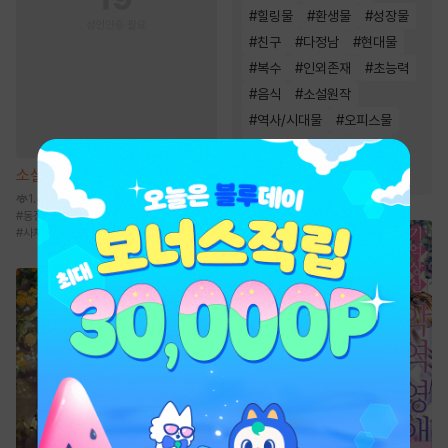
#
힐링물
#
환생물
#
성장물
#
친구
#
다정남
#
현대물
#
복수
#
인외존재
#
초능력
#
음식
#
소설원작
#
역사/시대물
#
오피스물
#
동물
#
동양풍
#
우정
#
영상화
#
이세계물
소설
해일주의보 [단행본]
1.4천
#
동정녀
#
현대물
#
소유욕/집착
#
동정남
#
사차원남