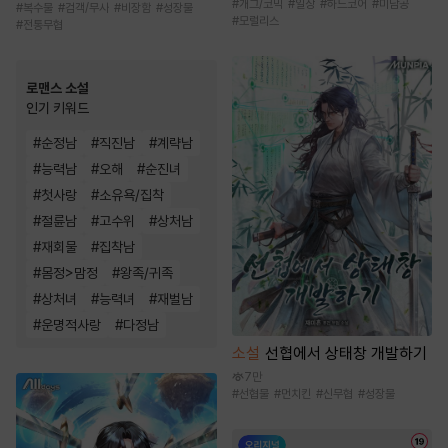
#
개그/코믹
#
일상
#
하드코어
#
미남공
#
복수물
#
검객/무사
#
비장함
#
성장물
#
모럴리스
#
전통무협
로맨스 소설
인기 키워드
#
순정남
#
직진남
#
계략남
#
능력남
#
오해
#
순진녀
#
첫사랑
#
소유욕/집착
#
절륜남
#
고수위
#
상처남
#
재회물
#
집착남
#
몸정>맘정
#
왕족/귀족
#
상처녀
#
능력녀
#
재벌남
#
운명적사랑
#
다정남
소설
선협에서 상태창 개발하기
7만
#
선협물
#
먼치킨
#
신무협
#
성장물