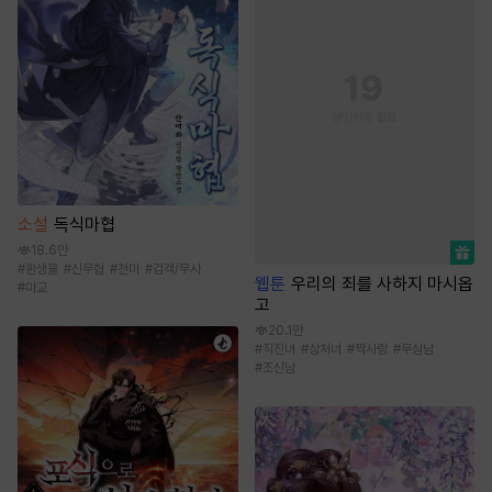
소설
독식마협
18.6만
#
환생물
#
신무협
#
천마
#
검객/무사
웹툰
우리의 죄를 사하지 마시옵
#
마교
고
20.1만
#
직진녀
#
상처녀
#
짝사랑
#
무심남
#
조신남