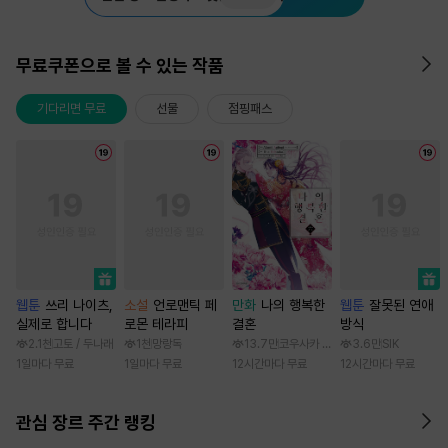
무료쿠폰으로 볼 수 있는 작품
기다리면 무료
선물
점핑패스
웹툰
쓰리 나이츠,
소설
언로맨틱 페
만화
나의 행복한
웹툰
잘못된 연애
실제로 합니다
로몬 테라피
결혼
방식
2.1천
고토 / 두나래
1천
망랑독
13.7만
코우사카 리토 / 아기토기 아쿠미
3.6만
SIK
1일마다 무료
1일마다 무료
12시간마다 무료
12시간마다 무료
관심 장르 주간 랭킹