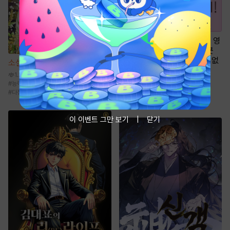
만화
[일권만] 기억상실 악역 영
애는 공략 대상인 얀데레 의붓
오라버니에게서 도망칠 수가 없
소설
가권신 [단행본]
다 [단행본]
1.2만
1천
#
능력남
#
다정녀
#
능력녀
#
달달물
#
기억상실
#
집착남
#
게임
#
이세계물
#
다정남
#
차원이동물
이 이벤트 그만 보기
닫기