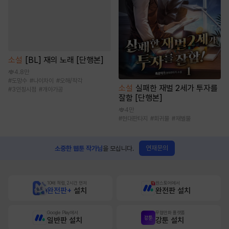
소설
[BL] 재의 노래 [단행본]
4.8만
#
도망수
#
나이차이
#
오해/착각
소설
실패한 재벌 2세가 투자를
#
3인칭시점
#
개아가공
잘함 [단행본]
4만
#
현대판타지
#
회귀물
#
재벌물
연재문의
소중한 웹툰 작가님
을 모십니다.
10배 적립, 2시간 먼저
원스토어에서
완전판+
설치
완전판 설치
Google Play에서
무협만화 플랫폼
일반판 설치
강툰 설치