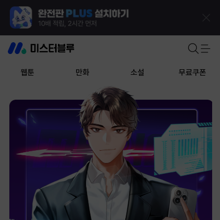
웹툰
만화
소설
무료쿠폰