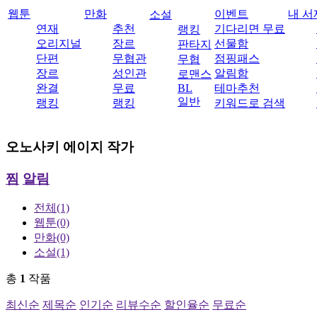
웹툰
만화
이벤트
내 서
소설
연재
추천
기다리면 무료
랭킹
오리지널
장르
선물함
판타지
단편
무협관
점핑패스
무협
장르
성인관
알림함
로맨스
완결
무료
BL
테마추천
일반
랭킹
랭킹
키워드로 검색
오노사키 에이지
작가
찜
알림
전체
(1)
웹툰
(0)
만화
(0)
소설
(1)
총
1
작품
최신순
제목순
인기순
리뷰수순
할인율순
무료순