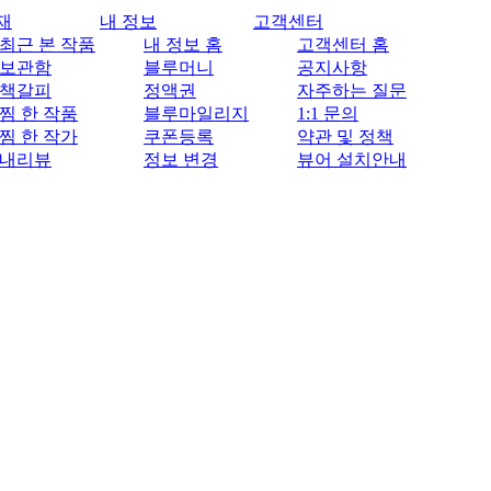
재
내 정보
고객센터
최근 본 작품
내 정보 홈
고객센터 홈
보관함
블루머니
공지사항
책갈피
정액권
자주하는 질문
찜 한 작품
블루마일리지
1:1 문의
찜 한 작가
쿠폰등록
약관 및 정책
내리뷰
정보 변경
뷰어 설치안내