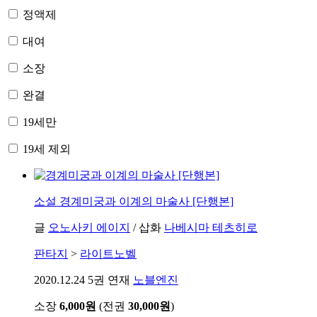
정액제
대여
소장
완결
19세만
19세 제외
소설
경계미궁과 이계의 마술사 [단행본]
글
오노사키 에이지
/
삽화
나베시마 테츠히로
판타지
>
라이트노벨
2020.12.24
5권 연재
노블엔진
소장
6,000원
(전권
30,000원
)