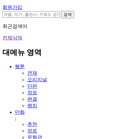
회원가입
검색
최근검색어
전체삭제
대메뉴 영역
웹툰
연재
오리지널
단편
장르
완결
랭킹
만화
;
추천
장르
무협관