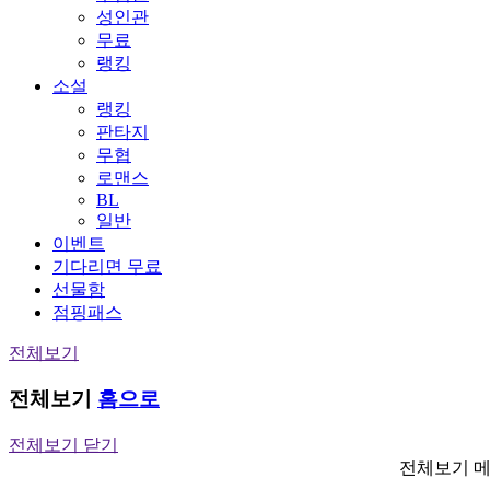
성인관
무료
랭킹
소설
랭킹
판타지
무협
로맨스
BL
일반
이벤트
기다리면 무료
선물함
점핑패스
전체보기
전체보기
홈으로
전체보기 닫기
전체보기 