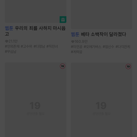
웹툰
우리의 죄를 사하지 마시옵
고
웹툰
베타 소백작이 달라졌다
21.1만
160.9만
#
인외존재
#
고수위
#
다정남
#
직진녀
#
미인공
#
오메가버스
#
임신수
#
다각관계
#
무심남
#
계략공