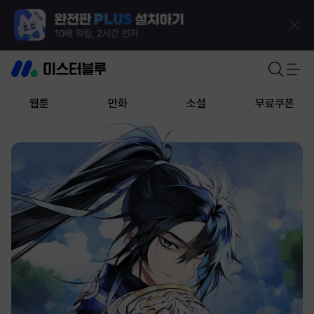
웹툰
만화
소설
무료쿠폰