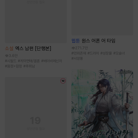
웹툰
원스 어폰 어 타임
소설
엑스 남편 [단행본]
271.7만
#
인외존재
#
드라마
#
성장물
#
모솔녀
3.6만
#
서양풍
#
시월드
#
계약연애/결혼
#
베이비메신저
#
몸정>맘정
#
후회남