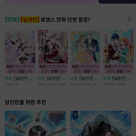
[만화]
[일권만]
로맨스 만화 단편 등장!
만화
[일권만] 죽
만화
[일권만] 왕
만화
[일권만] 제
만화
[일권만] 내
을 뻔한 늑대가 운
태자님과의 약혼을
약혼은 취소되었습
게 간섭하지 않겠
카놀라 유
Anno / Yuuri Yuudachi
하루나기 리구 / 미즈메
쿠로카와 쿠사비
명의 짝이 되기까
거절했더니 어째서
니다 [단행본]
다던 냉정한 남편
지 [단행본]
인지 얀데레로 돌
이 어째선지 저만
당신만을 위한 추천
변했습니다 [단행
바라봅니다 [단행
본]
본]