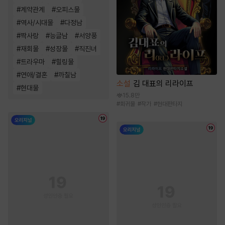
#
계약관계
#
오피스물
#
역사/시대물
#
다정남
#
짝사랑
#
능글남
#
서양풍
#
재회물
#
성장물
#
직진녀
#
트라우마
#
힐링물
#
연애/결혼
#
까칠남
소설
김 대표의 리라이프
#
현대물
15.8만
#
회귀물
#
작가
#
현대판타지