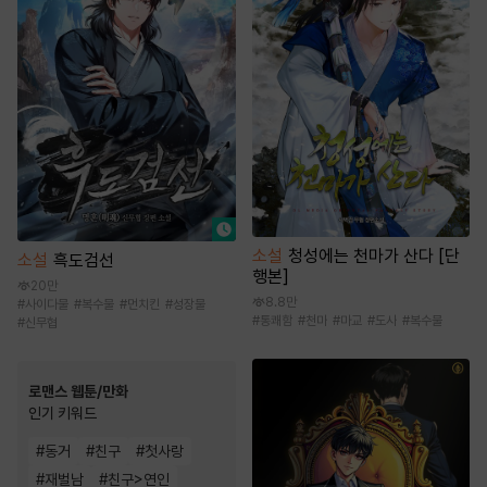
소설
청성에는 천마가 산다 [단
소설
흑도검선
행본]
20만
8.8만
#
사이다물
#
복수물
#
먼치킨
#
성장물
#
통쾌함
#
천마
#
마교
#
도사
#
복수물
#
신무협
로맨스 웹툰/만화
인기 키워드
#
동거
#
친구
#
첫사랑
#
재벌남
#
친구>연인