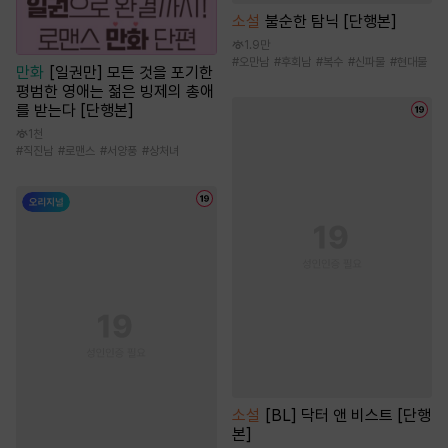
소설
불순한 탐닉 [단행본]
1.9만
#
오만남
#
후회남
#
복수
#
신파물
#
현대물
만화
[일권만] 모든 것을 포기한
평범한 영애는 젊은 빙제의 총애
를 받는다 [단행본]
1천
#
직진남
#
로맨스
#
서양풍
#
상처녀
소설
[BL] 닥터 앤 비스트 [단행
본]