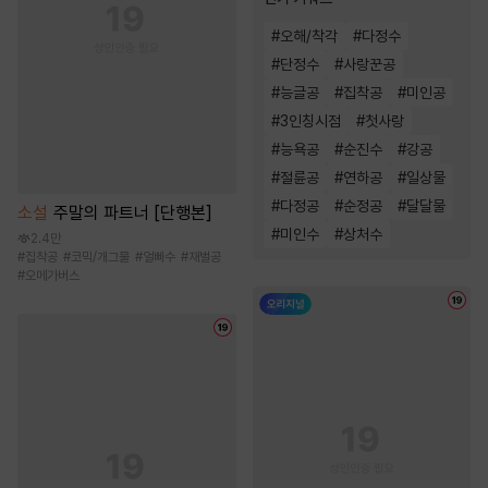
#
오해/착각
#
다정수
#
단정수
#
사랑꾼공
#
능글공
#
집착공
#
미인공
#
3인칭시점
#
첫사랑
#
능욕공
#
순진수
#
강공
#
절륜공
#
연하공
#
일상물
#
다정공
#
순정공
#
달달물
소설
주말의 파트너 [단행본]
#
미인수
#
상처수
2.4만
#
집착공
#
코믹/개그물
#
얼빠수
#
재벌공
#
오메가버스