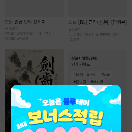
웹툰
일곱 번의 선데이
소설
[BL] 금리(金利) [단행본]
10.8만
2.3만
#
떡대수
#
학원/캠퍼스
#
개그/코믹
#
나이차이
#
할리킹
#
사랑꾼공
#
굴림수
#
현대물
#
연하공
#
절륜공
장르+ 웹툰/만화
인기 키워드
#
음식
#
우정
#
동물
#
동양풍
#
힐링물
#
소설원작
#
초능력
#
이세계물
#
친구
#
현대물
#
인외존재
#
성장물
#
영상화
#
다정남
#
환생물
#
복수물
#
오피스물
#
연애/결혼
#
복수