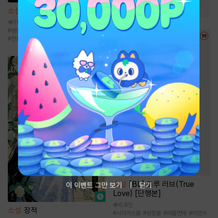
#
역사/시대물
소설
검치
11.9만
#
성장물
#
먼치킨
#
통쾌함
#
비장함
#
전통무협
소설
[BL] 트루 러브(True
이 이벤트 그만 보기
닫기
Love) [단행본]
6.8만
소설
장적
#
시리어스물
#
성장물
#
배틀연애
#
미인수