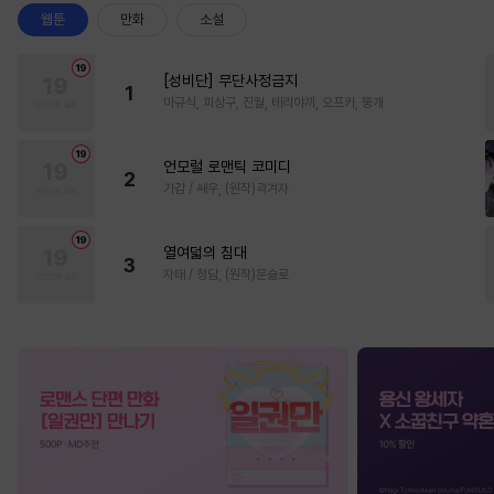
웹툰
만화
소설
[성비단] 무단사정금지
1
마규식, 피상구, 진월, 테리야끼, 오프카, 뚱개
언모럴 로맨틱 코미디
2
가감 / 쌔우, (원작)곽겨자
열여덟의 침대
3
자태 / 청담, (원작)문슬로