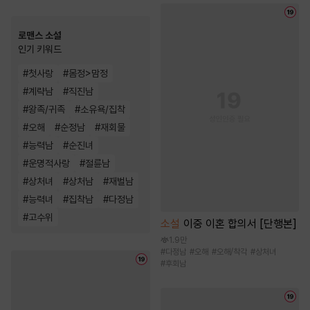
로맨스 소설
인기 키워드
#
첫사랑
#
몸정>맘정
#
계략남
#
직진남
#
왕족/귀족
#
소유욕/집착
#
오해
#
순정남
#
재회물
#
능력남
#
순진녀
#
운명적사랑
#
절륜남
#
상처녀
#
상처남
#
재벌남
#
능력녀
#
집착남
#
다정남
#
고수위
소설
이중 이혼 합의서 [단행본]
1.9만
#
다정남
#
오해
#
오해/착각
#
상처녀
#
후회남