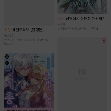
소설
선협에서 상태창 개발하기
7만
#
성장물
#
선협물
#
먼치킨
#
신무협
소설
해일주의보 [단행본]
3.9천
#
사내연애
#
동정남
#
사차원남
#
평범녀
#
동정녀