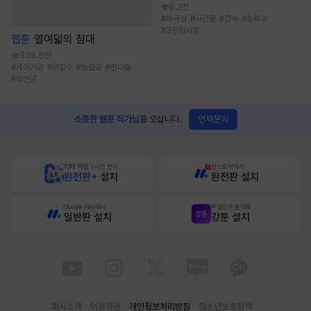
9.2천
#
하극상
#
사건물
#
강수
#
능력수
#
3인칭시점
웹툰
열여덟의 침대
538.8만
#
개아가공
#
까칠수
#
능글공
#
현대물
#
미인공
연재문의
소중한 웹툰 작가님
을 모십니다.
10배 적립, 2시간 먼저
원스토어에서
완전판+
설치
완전판 설치
Google Play에서
무협만화 플랫폼
일반판 설치
강툰 설치
회사소개
이용약관
개인정보처리방침
청소년보호정책