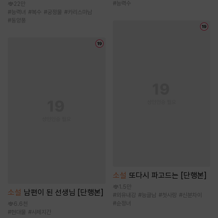
#
능력수
22만
#
능력녀
#
복수
#
궁정물
#
카리스마남
#
동양풍
소설
또다시 파고드는 [단행본]
1.5만
소설
남편이 된 선생님 [단행본]
#
외유내강
#
능글남
#
첫사랑
#
신분차이
#
순정녀
6.6천
#
현대물
#
사제지간