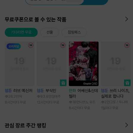
무료쿠폰으로 볼 수 있는 작품
기다리면 무료
선물
점핑패스
웹툰
러브 메신저
웹툰
부식인
만화
어쌔신&신데
웹툰
쓰리 나이츠,
렐라
실제로 합니다
28.2만
딱
93.8만
임애주
18만
나츠노 유조
2만
고토 / 두나래
8시간마다 무료
12시간마다 무료
6시간마다 무료
1일마다 무료
관심 장르 주간 랭킹