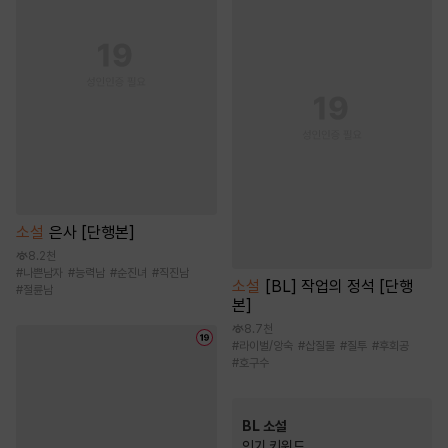
소설
은사 [단행본]
8.2천
#
나쁜남자
#
능력남
#
순진녀
#
직진남
소설
[BL] 작업의 정석 [단행
#
절륜남
본]
8.7천
#
라이벌/앙숙
#
삽질물
#
질투
#
후회공
#
호구수
BL 소설
인기 키워드