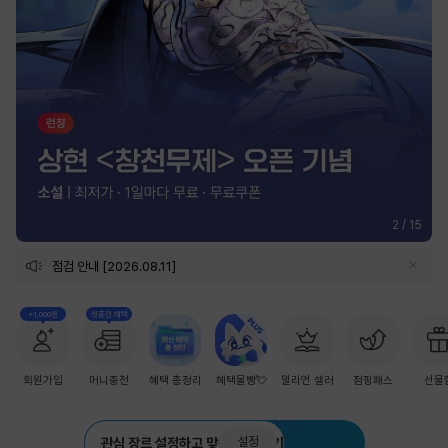
2
/
15
점검 안내 [2026.08.11]
+1,000원
첫충전 혜택
회원가입
머니충전
혜택 총정리
혜택몰빵💘
밀리언 셀러
점핑패스
선물
설정
관심 장르 설정하고 맞춤 추천 받기