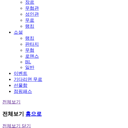
장르
무협관
성인관
무료
랭킹
소설
랭킹
판타지
무협
로맨스
BL
일반
이벤트
기다리면 무료
선물함
점핑패스
전체보기
전체보기
홈으로
전체보기 닫기