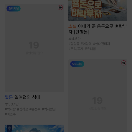
소설
아내가 준 용돈으로 벼락부
자 [단행본]
4.5만
#
힐링물
#
이능력
#
현대판타지
#
주식/투자
#
유쾌함
웹툰
열여덟의 침대
537만
#
짝사랑
#
집착공
#
순정수
#
짝사랑공
#
미인수