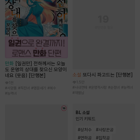
만화
[일권만] 전하께서는 오늘
도 운명의 상대를 찾으신 모양이
소설
또다시 파고드는 [단행본]
네요 (웃음) [단행본]
1.5만
1천
#
사내연애
#
운명적사랑
#
순정녀
#
능력녀
#
서양풍
#
직진녀
#
명문세가
#
복수
#
재벌남
#
능력녀
BL 소설
인기 키워드
#
상처수
#
사랑꾼공
#
연하공
#
집착공