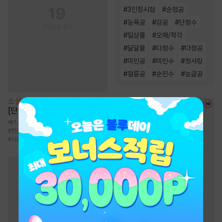
#
3인칭시점
#
순정공
#
능욕공
#
강공
#
단정수
#
일상물
#
오해/착각
#
달달물
#
다정수
#
다정공
#
미인공
#
미인수
#
첫사랑
#
절륜공
#
순진수
#
능글공
소설
[BL] 블랙아웃(Blackout)
[단행본]
1.2만
#
헌신공
#
능글공
#
순진수
#
정치/재벌
#
사건물