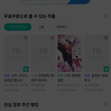
무료쿠폰으로 볼 수 있는 작품
기다리면 무료
선물
점핑패스
웹툰
쓰리 나이츠,
소설
언로맨틱 페
만화
나의 행복한
웹툰
잘못된 연애
실제로 합니다
로몬 테라피
결혼
방식
2.1천
고토 / 두나래
1천
망랑독
13.8만
코우사카 리토 / 아기토기 아쿠미
3.8만
SIK
1일마다 무료
1일마다 무료
12시간마다 무료
12시간마다 무료
관심 장르 주간 랭킹