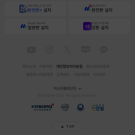
10배 적립, 2시간 먼저
원스토어에서
완전판+
설치
완전판 설치
Google Play에서
무협만화 플랫폼
일반판 설치
강툰 설치
회사소개
이용약관
개인정보처리방침
청소년보호정책
블루머니이용약관
고객센터
사업자정보
PC버전
미스터블루(주)
© Mr.Blue Corp. All rights reserved.
TOP