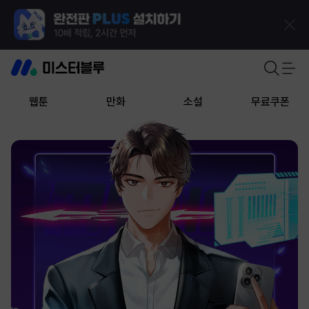
웹툰
만화
소설
무료쿠폰