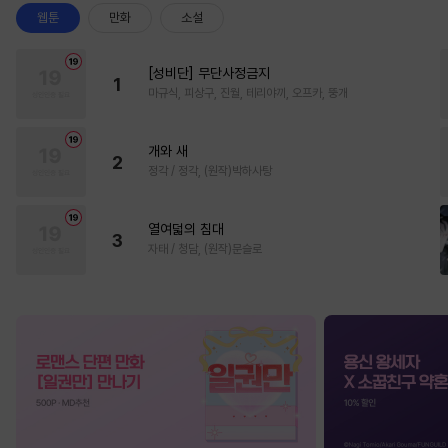
웹툰
만화
소설
[성비단] 무단사정금지
1
마규식, 피상구, 진월, 테리야끼, 오프카, 뚱개
개와 새
2
정각 / 정각, (원작)박하사탕
열여덟의 침대
3
자태 / 청담, (원작)문슬로