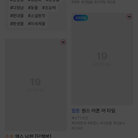
#
정파
#
선협물
#
신무협
#
곤륜
#
다정남
#
동물
#
초능력
#
현대물
#
소설원작
#
환생물
#
이세계물
웹툰
원스 어폰 어 타임
271.5만
#
인외존재
#
로맨스
#
서양풍
#
모솔녀
#
드라마
소설
엑스 남편 [단행본]