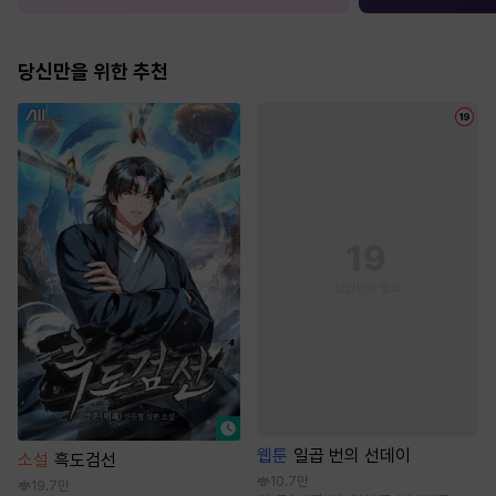
당신만을 위한 추천
웹툰
일곱 번의 선데이
소설
흑도검선
10.7만
19.7만