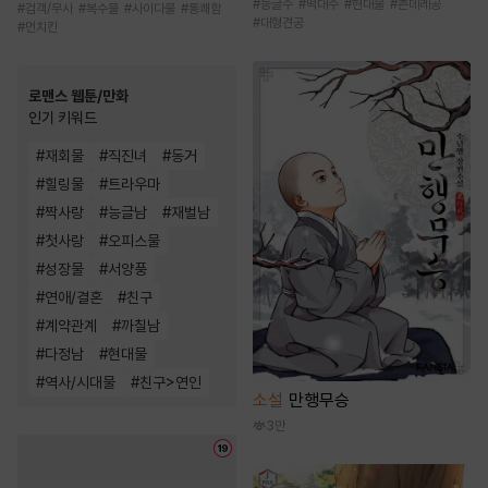
#
능글수
#
떡대수
#
현대물
#
츤데레공
#
검객/무사
#
복수물
#
사이다물
#
통쾌함
#
대형견공
#
먼치킨
로맨스 웹툰/만화
인기 키워드
#
재회물
#
직진녀
#
동거
#
힐링물
#
트라우마
#
짝사랑
#
능글남
#
재벌남
#
첫사랑
#
오피스물
#
성장물
#
서양풍
#
연애/결혼
#
친구
#
계약관계
#
까칠남
#
다정남
#
현대물
#
역사/시대물
#
친구>연인
소설
만행무승
3만