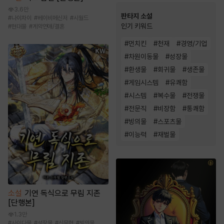
3.6만
판타지 소설
#
나이차이
#
베이비메신저
#
시월드
인기 키워드
#
현대물
#
계약연애/결혼
#
먼치킨
#
천재
#
경영/기업
#
차원이동물
#
성장물
#
환생물
#
회귀물
#
생존물
#
게임시스템
#
유쾌함
#
시스템
#
복수물
#
전쟁물
#
전문직
#
비장함
#
통쾌함
#
빙의물
#
스포츠물
#
이능력
#
재벌물
소설
기연 독식으로 무림 지존
[단행본]
1.3만
#
사이다물
#
성장물
#
신무협
#
빙의물