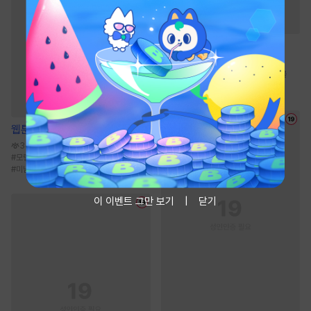
소설
주말의 파트너 [단행본]
2.4만
#
3인칭시점
#
까칠공
#
미남수
#
현대물
#
배틀연애
웹툰
탑알바입니다
342.6만
#
모럴리스
#
일상
#
트라우마
#
하드코어
#
미남공
이 이벤트 그만 보기
닫기