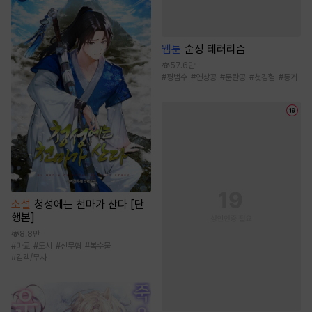
웹툰
순정 테러리즘
57.6만
#
평범수
#
연상공
#
문란공
#
첫경험
#
동거
소설
청성에는 천마가 산다 [단
행본]
8.8만
#
마교
#
도사
#
신무협
#
복수물
#
검객/무사