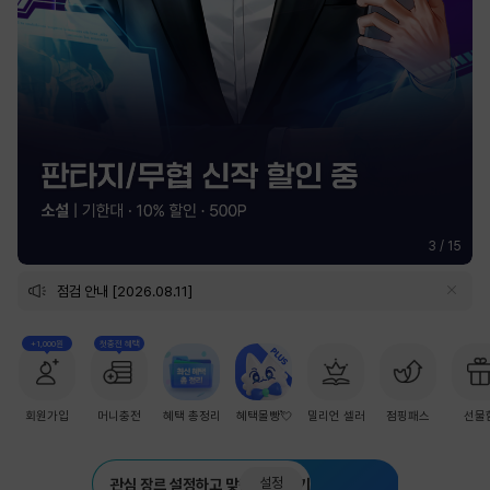
3
/
15
점검 안내 [2026.08.11]
+1,000원
첫충전 혜택
회원가입
머니충전
혜택 총정리
혜택몰빵💘
밀리언 셀러
점핑패스
선물
설정
관심 장르 설정하고 맞춤 추천 받기