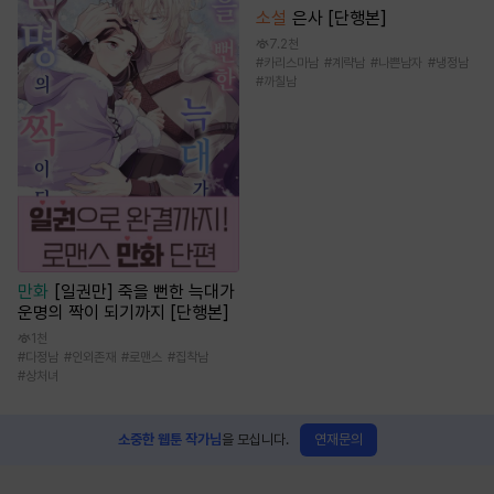
소설
은사 [단행본]
7.2천
#
카리스마남
#
계략남
#
나쁜남자
#
냉정남
#
까칠남
만화
[일권만] 죽을 뻔한 늑대가
운명의 짝이 되기까지 [단행본]
1천
#
다정남
#
인외존재
#
로맨스
#
집착남
#
상처녀
연재문의
소중한 웹툰 작가님
을 모십니다.