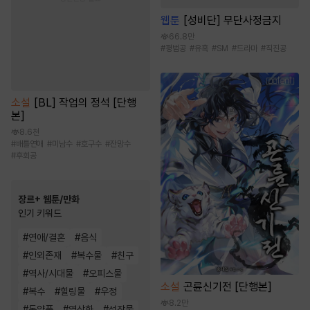
웹툰
[성비단] 무단사정금지
66.8만
#
평범공
#
유혹
#
SM
#
드라마
#
직진공
소설
[BL] 작업의 정석 [단행
본]
8.6천
#
배틀연애
#
미남수
#
호구수
#
잔망수
#
후회공
장르+ 웹툰/만화
인기 키워드
#
연애/결혼
#
음식
#
인외존재
#
복수물
#
친구
#
역사/시대물
#
오피스물
소설
곤륜신기전 [단행본]
#
복수
#
힐링물
#
우정
8.2만
#
동양풍
#
영상화
#
성장물