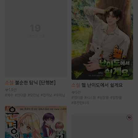
소설
불순한 탐닉 [단행본]
소설
헬 난이도에서 쉴게요
1.9만
5만
#
복수
#
현대물
#
오만남
#
집착남
#
후회남
#
영지물
#
시스템
#
성장물
#
힐링물
#
퓨전판타지