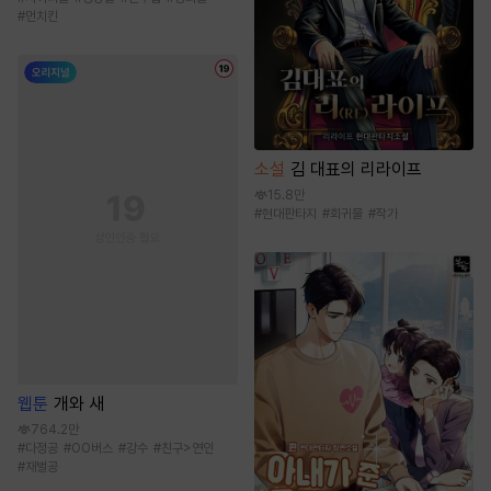
#
먼치킨
소설
김 대표의 리라이프
15.8만
#
현대판타지
#
회귀물
#
작가
웹툰
개와 새
764.2만
#
다정공
#
OO버스
#
강수
#
친구>연인
#
재벌공