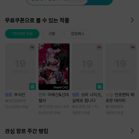
무료쿠폰으로 볼 수 있는 작품
기다리면 무료
선물
점핑패스
웹툰
부식인
만화
어쌔신&신데
웹툰
쓰리 나이츠,
소설
언로맨틱 페
렐라
실제로 합니다
로몬 테라피
92만
임애주
17.8만
나츠노 유조
5.8천
고토 / 두나래
1천
망랑독
12시간마다 무료
6시간마다 무료
1일마다 무료
1일마다 무료
관심 장르 주간 랭킹