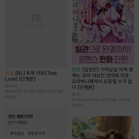
만화
[일권만] 기억상실 악역 영
소설
[BL] 트루 러브(True
애는 공략 대상인 얀데레 의붓
Love) [단행본]
오라버니에게서 도망칠 수가 없
6.8만
다 [단행본]
#
외유내강수
#
까칠수
#
강수
#
정치/재벌
1천
#
능글공
#
다정남
#
기억상실
#
연애/결혼
#
서양풍
#
집착남
성인 웹툰/만화
인기 키워드
#
다정남
#
후방주의