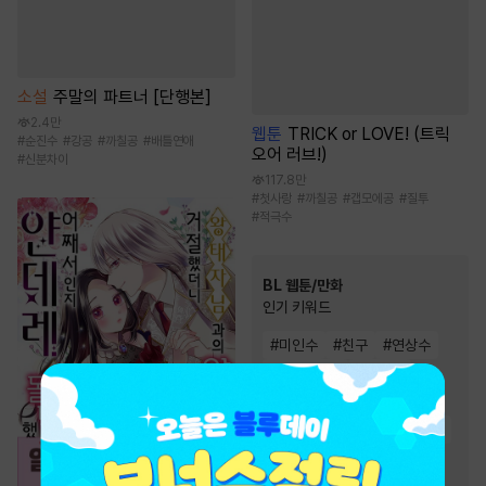
소설
주말의 파트너 [단행본]
2.4만
웹툰
TRICK or LOVE! (트릭
#
순진수
#
강공
#
까칠공
#
배틀연애
오어 러브!)
#
신분차이
117.8만
#
첫사랑
#
까칠공
#
갭모에공
#
질투
#
적극수
BL 웹툰/만화
인기 키워드
#
미인수
#
친구
#
연상수
#
친구>연인
#
미남공
#
다정공
#
동거
#
강공
#
집착공
#
연하공
#
다정수
#
대형견공
#
현대물
#
고수위
#
츤데레수