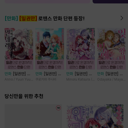
[만화]
[일권만]
로맨스 만화 단편 등장!
만화
[일권만] 왕
만화
[일권만] 내
만화
[일권만] 기
만화
[일권만] 잊
태자님과의 약혼을
게 간섭하지 않겠
억상실 악역 영애
혀진 왕녀지만 정
Anno / Yuuri Yuudachi
쿠로카와 쿠사비
Minoru Katsura / Mizune
Odayaka / Maya Ko
거절했더니 어째서
다던 냉정한 남편
는 공략 대상인 얀
략결혼 한 남편에
인지 얀데레로 돌
이 어째선지 저만
데레 의붓 오라버
게 익애받고 있습
변했습니다 [단행
당신만을 위한 추천
바라봅니다 [단행
니에게서 도망칠
니다 [단행본]
본]
본]
수가 없다 [단행
본]