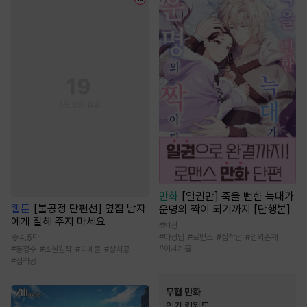
만화
[일권만] 죽을 뻔한 늑대가
웹툰
[불공정 단편선] 옆집 남자
운명의 짝이 되기까지 [단행본]
에게 잘해 주지 마세요
1천
#
다정남
#
로맨스
#
집착남
#
인외존재
4.5만
#
이세계물
#
동정수
#
소설원작
#
피폐물
#
상처공
#
집착공
무협 만화
인기 키워드