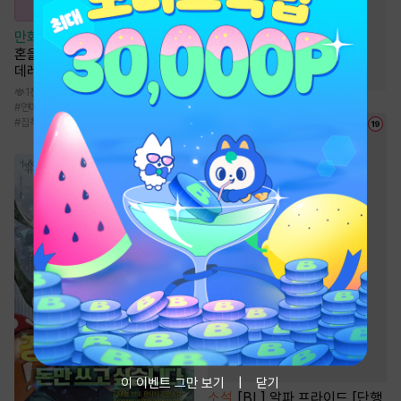
#
상처수
#
절륜공
만화
[일권만] 왕태자님과의 약
#
하드코어
#
능글공
혼을 거절했더니 어째서인지 얀
#
짝사랑
데레로 돌변했습니다 [단행본]
1천
#
연애/결혼
#
서양풍
#
능글남
#
직진남
#
집착남
이 이벤트 그만 보기
닫기
소설
[BL] 알파 프라이드 [단행