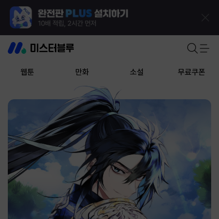
웹툰
만화
소설
무료쿠폰