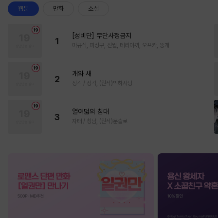
웹툰
만화
소설
[성비단] 무단사정금지
1
마규식, 피상구, 진월, 테리야끼, 오프카, 뚱개
개와 새
2
정각 / 정각, (원작)박하사탕
열여덟의 침대
3
자태 / 청담, (원작)문슬로