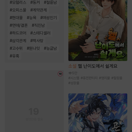
#
모럴리스
#
동거
#
절륜남
#
오피스물
#
계약관계
#
현대물
#
능욕
#
여성인기
#
연애/결혼
#
직진남
#
하드코어
#
스테디셀러
#
삼각관계
#
짝사랑
#
고수위
#
원나잇
#
능글남
#
유혹
소설
헬 난이도에서 쉴게요
5만
#
시스템
#
퓨전판타지
#
영지물
#
힐링물
#
성장물