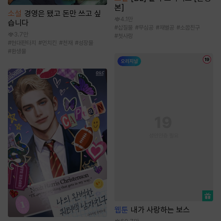
본]
소설
경영은 됐고 돈만 쓰고 싶
4.1만
습니다
#
삽질물
#
무심공
#
재벌공
#
소꿉친구
3.7만
#
첫사랑
#
현대판타지
#
먼치킨
#
천재
#
성장물
#
환생물
웹툰
내가 사랑하는 보스