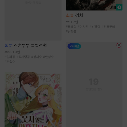
소설
검치
11.7만
#
통쾌함
#
먼치킨
#
비장함
#
전통무협
#
성장물
웹툰
신혼부부 특별전형
531.8만
#
알파공
#
짝사랑공
#
상처수
#
연상수
#
까칠수