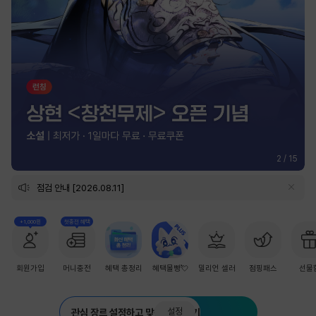
2
/
15
점검 안내 [2026.08.11]
+1,000원
첫충전 혜택
회원가입
머니충전
혜택 총정리
혜택몰빵💘
밀리언 셀러
점핑패스
선물
설정
관심 장르 설정하고 맞춤 추천 받기