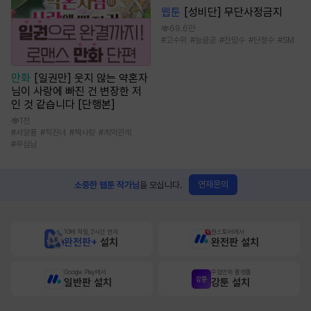
웹툰
[성비단] 무단사정금지
69.6만
#
고수위
#
능글공
#
잔망수
#
단정수
#
SM
만화
[일권만] 웃지 않는 약혼자
님이 사랑에 빠진 건 변장한 저
인 것 같습니다 [단행본]
1천
#
서양풍
#
직진녀
#
짝사랑
#
계약관계
#
무심남
연재문의
소중한 웹툰 작가님
을 모십니다.
10배 적립, 2시간 먼저
원스토어에서
완전판+
설치
완전판 설치
Google Play에서
무협만화 플랫폼
일반판 설치
강툰 설치