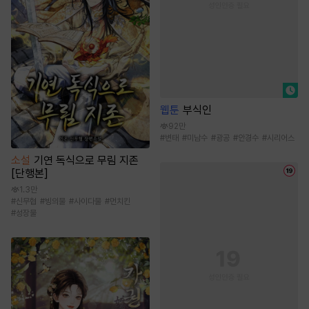
웹툰
부식인
92만
#
변태
#
미남수
#
광공
#
안경수
#
시리어스
소설
기연 독식으로 무림 지존
[단행본]
1.3만
#
신무협
#
빙의물
#
사이다물
#
먼치킨
#
성장물