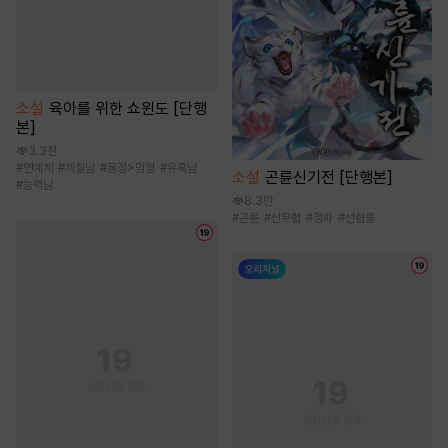
소설
육아를 위한 쇼윈도 [단행
본]
3.3천
#
연예계
#
까칠남
#
몸정>맘정
#
유혹남
소설
곤륜신기전 [단행본]
#
능력남
8.3만
#
곤륜
#
신무협
#
정파
#
선협물