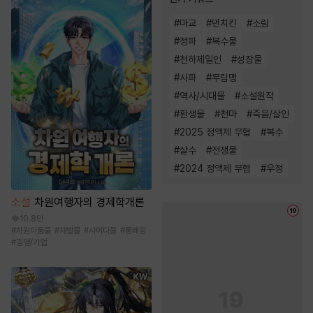
#
마교
#
먼치킨
#
소림
#
정파
#
복수물
#
천하제일인
#
성장물
#
사파
#
무림맹
#
역사/시대물
#
소설원작
#
환생물
#
천마
#
죽음/살인
#
2025 정액제 무협
#
복수
#
살수
#
전쟁물
#
2024 정액제 무협
#
우정
소설
차원여행자의 경제학개론
10.8만
#
차원이동물
#
재벌물
#
사이다물
#
통쾌함
#
경영/기업