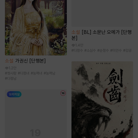
소설
[BL] 소문난 오메가 [단행
본]
1.4만
#
다정수
#
소심수
#
순정수
#
미인수
#
강공
소설
가권신 [단행본]
1.2만
#
첫사랑
#
다정녀
#
능력녀
#
능력남
#
다정남