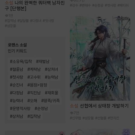
60.7만
소설
나의 완벽한 쿼터백 남자친
#
강수
#
변태수
#
순정공
#
첫사랑
#
페티쉬
구 [단행본]
1천
#
집착남
#
달달물
#
다정녀
#
첫사랑
#
성장물
로맨스 소설
인기 키워드
#
소유욕/집착
#
재벌남
#
절륜남
#
계략남
#
상처녀
#
첫사랑
#
고수위
#
능력남
#
순진녀
#
몸정>맘정
#
다정남
#
직진남
#
재회물
#
능력녀
#
오해
#
왕족/귀족
소설
선협에서 상태창 개발하기
#
운명적사랑
#
순정남
7만
#
상처남
#
집착남
#
신무협
#
성장물
#
선협물
#
먼치킨