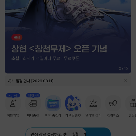
2
/
15
점검 안내 [2026.08.11]
+1,000원
첫충전 혜택
회원가입
머니충전
혜택 총정리
혜택몰빵💘
밀리언 셀러
점핑패스
선물
설정
관심 장르 설정하고 맞춤 추천 받기