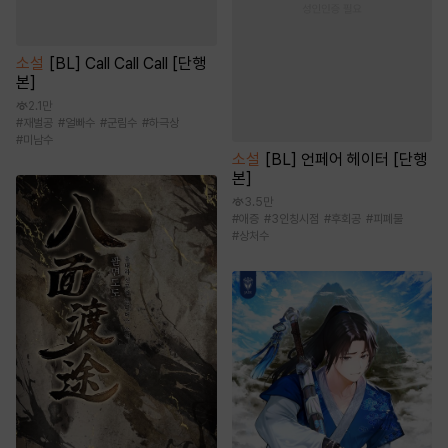
소설
[BL] Call Call Call [단행
본]
2.1만
#
재벌공
#
얼빠수
#
군림수
#
하극상
#
미남수
소설
[BL] 언페어 헤이터 [단행
본]
3.5만
#
애증
#
3인칭시점
#
후회공
#
피폐물
#
상처수