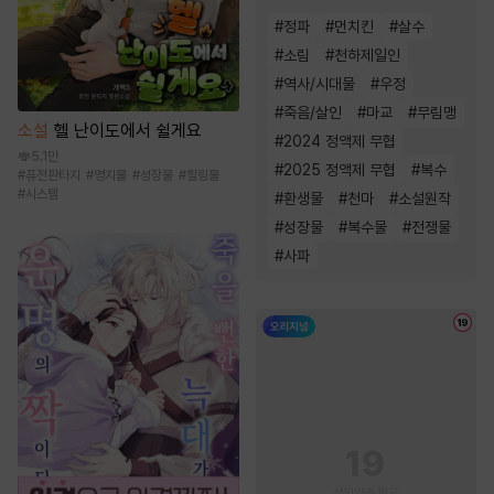
#
정파
#
먼치킨
#
살수
#
소림
#
천하제일인
#
역사/시대물
#
우정
#
죽음/살인
#
마교
#
무림맹
소설
헬 난이도에서 쉴게요
#
2024 정액제 무협
5.1만
#
2025 정액제 무협
#
복수
#
퓨전판타지
#
영지물
#
성장물
#
힐링물
#
시스템
#
환생물
#
천마
#
소설원작
#
성장물
#
복수물
#
전쟁물
#
사파