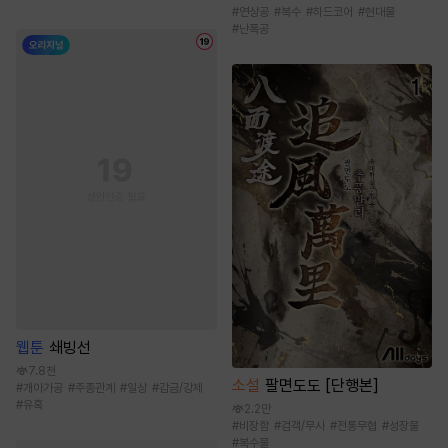
#
연상공
#
복수
#
하드코어
#
현대물
#
난폭공
웹툰
쇄빙선
7.8천
소설
팔면도도 [단행본]
#
개아가공
#
주종관계
#
일상
#
감금/강제
#
유혹
2.2만
#
비장함
#
검객/무사
#
전통무협
#
성장물
#
복수물