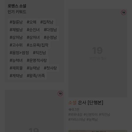
로맨스 소설
인기 키워드
#
절륜남
#
오해
#
집착남
#
재벌남
#
순진녀
#
다정남
#
상처남
#
상처녀
#
순정남
#
고수위
#
소유욕/집착
#
몸정>맘정
#
직진남
#
능력녀
#
운명적사랑
#
재회물
#
능력남
#
첫사랑
#
계략남
#
왕족/귀족
소설
은사 [단행본]
8.1천
#
외유내강
#
신분차이
#
직진남
#
카리스마남
#
능력남