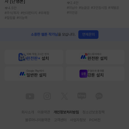
자 [단행본]
2.4만
#
미남수
#
능글공
#
3인칭시점
#
재벌공
4.5만
#
미인공
#
주식/투자
#
현대판타지
#
유쾌함
#
힐링물
#
이능력
연재문의
소중한 웹툰 작가님
을 모십니다.
10배 적립, 2시간 먼저
원스토어에서
완전판+
설치
완전판 설치
Google Play에서
무협만화 플랫폼
일반판 설치
강툰 설치
회사소개
이용약관
개인정보처리방침
청소년보호정책
블루머니이용약관
고객센터
사업자정보
PC버전