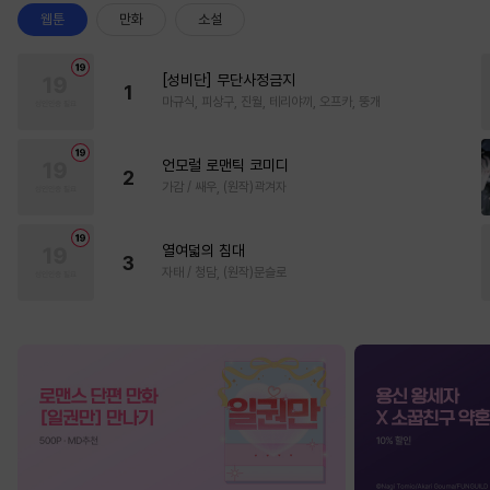
웹툰
만화
소설
[성비단] 무단사정금지
1
마규식, 피상구, 진월, 테리야끼, 오프카, 뚱개
언모럴 로맨틱 코미디
2
가감 / 쌔우, (원작)곽겨자
열여덟의 침대
3
자태 / 청담, (원작)문슬로