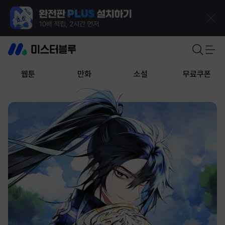
웹툰
만화
소설
무료쿠폰