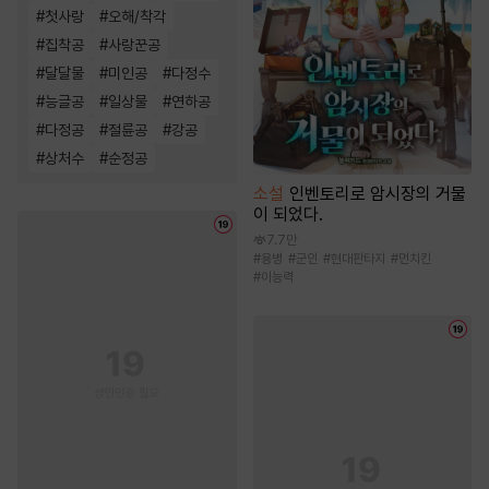
#
첫사랑
#
오해/착각
#
집착공
#
사랑꾼공
#
달달물
#
미인공
#
다정수
#
능글공
#
일상물
#
연하공
#
다정공
#
절륜공
#
강공
#
상처수
#
순정공
소설
인벤토리로 암시장의 거물
이 되었다.
7.7만
#
용병
#
군인
#
현대판타지
#
먼치킨
#
이능력