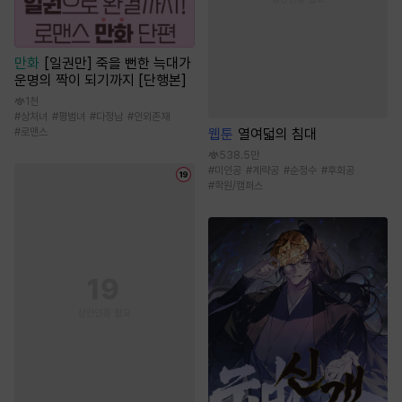
만화
[일권만] 죽을 뻔한 늑대가
운명의 짝이 되기까지 [단행본]
1천
#
상처녀
#
평범녀
#
다정남
#
인외존재
#
로맨스
웹툰
열여덟의 침대
538.5만
#
미인공
#
계략공
#
순정수
#
후회공
#
학원/캠퍼스