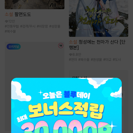
소설
팔면도도
12만
#
전통무협
#
검객/무사
#
비장함
#
성장물
#
복수물
소설
청성에는 천마가 산다 [단
행본]
8.8만
#
천마
#
복수물
#
환생물
#
마교
#
도사
무협 소설
인기 키워드
#
통쾌함
#
마교
#
검객/무사
#
생존물
#
고독함
#
환생물
#
천하제일인
#
유쾌함
#
사이다물
#
비장함
#
정파
#
잔잔함
#
빙의물
#
복수물