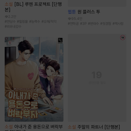
소설
[BL] 루멘 프로젝트 [단행
본]
웹툰
원 플러스 투
2.2만
95.4만
#
연상수
#
힐링물
#
능력수
#
오해/착각
#
연하공
#
3P
#
변태수
#
첫경험
#
짝사랑
#
외유내강수
소설
아내가 준 용돈으로 벼락부
소설
주말의 파트너 [단행본]