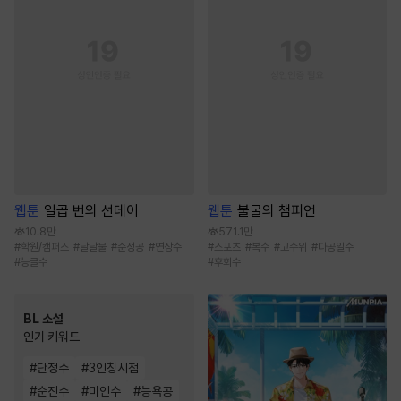
웹툰
일곱 번의 선데이
웹툰
불굴의 챔피언
10.8만
571.1만
#
학원/캠퍼스
#
달달물
#
순정공
#
연상수
#
스포츠
#
복수
#
고수위
#
다공일수
#
능글수
#
후회수
BL 소설
인기 키워드
#
단정수
#
3인칭시점
#
순진수
#
미인수
#
능욕공