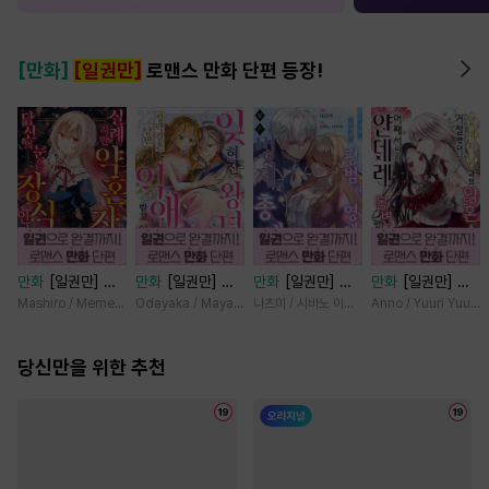
[만화]
[일권만]
로맨스 만화 단편 등장!
만화
[일권만] 실
만화
[일권만] 잊
만화
[일권만] 모
만화
[일권만] 왕
례지만 약혼자님,
혀진 왕녀지만 정
든 것을 포기한 평
태자님과의 약혼을
Mashiro / Memeko
Odayaka / Maya Koike
나츠미 / 시바노 이즈미
Anno / Yuuri Yuuda
당신의 눈은 장식
략결혼 한 남편에
범한 영애는 젊은
거절했더니 어째서
인가요? [단행본]
게 익애받고 있습
빙제의 총애를 받
인지 얀데레로 돌
당신만을 위한 추천
니다 [단행본]
는다 [단행본]
변했습니다 [단행
본]