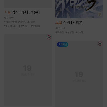
소설
엑스 남편 [단행본]
3.6만
소설
신객 [단행본]
#
몸정>맘정
#
계약연애/결혼
#
베이비메신저
#
시월드
#
현대물
7.8만
#
복수물
#
성장물
#
신무협