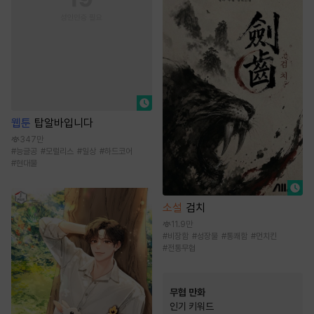
웹툰
탑알바입니다
347만
#
능글공
#
모럴리스
#
일상
#
하드코어
#
현대물
소설
검치
11.9만
#
비장함
#
성장물
#
통쾌함
#
먼치킨
#
전통무협
무협 만화
인기 키워드