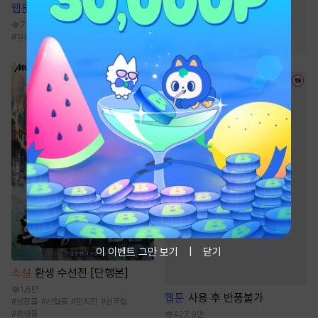
#
천마
#
회귀물
#
성장물
웹툰
[성비단] 무단사정금지
#
차원이동물
#
먼치킨
75.7만
#
일상
#
까칠수
#
첫경험
#
단정수
#
원나잇
#
귀환물
이 이벤트 그만 보기
닫기
소설
환생 수선전 [단행본]
1.6만
웹툰
사용 후 반품불가
#
성장물
#
선협물
#
먼치킨
#
신무협
#
환생물
427.9만