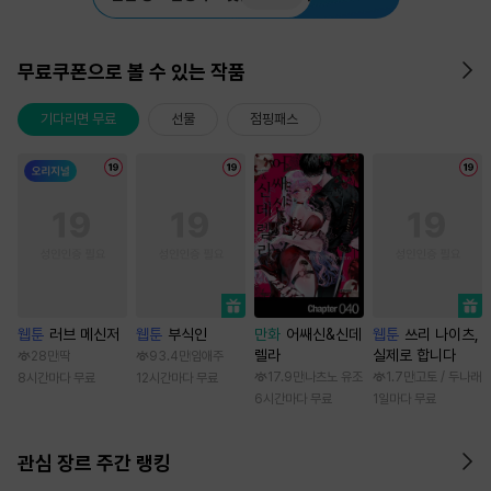
무료쿠폰으로 볼 수 있는 작품
기다리면 무료
선물
점핑패스
웹툰
러브 메신저
웹툰
부식인
만화
어쌔신&신데
웹툰
쓰리 나이츠,
렐라
실제로 합니다
28만
딱
93.4만
임애주
17.9만
나츠노 유조
1.7만
고토 / 두나래
8시간마다 무료
12시간마다 무료
6시간마다 무료
1일마다 무료
관심 장르 주간 랭킹