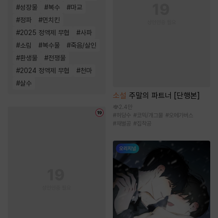
#
성장물
#
복수
#
마교
#
정파
#
먼치킨
#
2025 정액제 무협
#
사파
#
소림
#
복수물
#
죽음/살인
#
환생물
#
전쟁물
#
2024 정액제 무협
#
천마
#
살수
소설
주말의 파트너 [단행본]
2.4만
#
허당수
#
코믹/개그물
#
오메가버스
#
재벌공
#
집착공