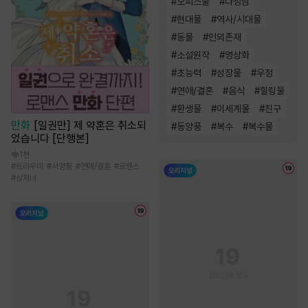
#
오피스물
#
다정남
#
현대물
#
역사/시대물
#
동물
#
인외존재
#
소설원작
#
영상화
#
초능력
#
성장물
#
우정
#
연애/결혼
#
음식
#
힐링물
#
환생물
#
이세계물
#
친구
만화
[일권만] 제 약혼은 취소되
#
동양풍
#
복수
#
복수물
었습니다 [단행본]
1천
#
트라우마
#
서양풍
#
연애/결혼
#
로맨스
#
상처녀