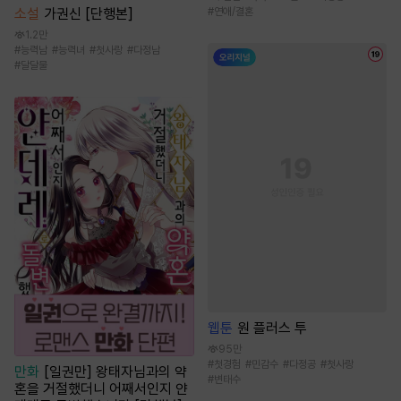
소설
가권신 [단행본]
#
연애/결혼
1.2만
#
능력남
#
능력녀
#
첫사랑
#
다정남
#
달달물
웹툰
원 플러스 투
95만
#
첫경험
#
민감수
#
다정공
#
첫사랑
만화
[일권만] 왕태자님과의 약
#
변태수
혼을 거절했더니 어째서인지 얀