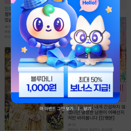
#
짝사랑
만화
[일권만] 잊혀진 왕녀지만
정략결혼 한 남편에게 익애받고
있습니다 [단행본]
1천
#
애증관계
#
계략남
#
연애/결혼
#
능력녀
#
서양풍
만화
[일권만] 내게 간섭하지 않
이 이벤트 그만 보기
닫기
겠다던 냉정한 남편이 어째선지
저만 바라봅니다 [단행본]
1천
#
무심남
#
부부
#
로맨스
#
서양풍