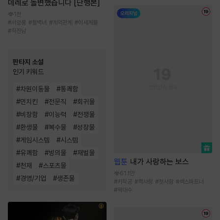
데레로 돌변했습니다 [단행본]
1천
#
서양풍
#
철벽녀
#
계약관계
#
이세계물
#
직진남
판타지 소설
인기 키워드
#
차원이동물
#
통쾌함
#
먼치킨
#
전문직
#
회귀물
#
비장함
#
이능력
#
전쟁물
#
환생물
#
복수물
#
성장물
#
게임시스템
#
시스템
#
유쾌함
#
빙의물
#
재벌물
웹툰
내가 사랑하는 보스
#
천재
#
스포츠물
61.1만
#
경영/기업
#
생존물
#
키작공
#
짝사랑
#
첫사랑
#
섹스파트너
#
떡대수