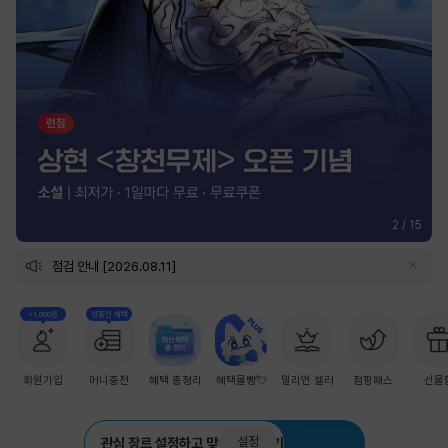
2
/
15
점검 안내 [2026.08.11]
+1,000원
첫충전 혜택
회원가입
머니충전
혜택 총정리
혜택몰빵💘
밀리언 셀러
점핑패스
선물
설정
관심 장르 설정하고 맞춤 추천 받기