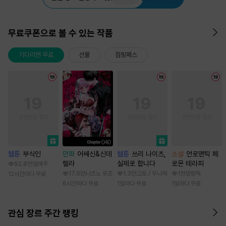
무료쿠폰으로 볼 수 있는 작품
기다리면 무료
선물
점핑패스
웹툰
부식인
만화
어쌔신&신데
웹툰
쓰리 나이츠,
소설
언로맨틱 페
렐라
실제로 합니다
로몬 테라피
92.8만
임애주
17.9만
나츠노 유조
1.3만
고토 / 두나래
1천
망랑독
12시간마다 무료
6시간마다 무료
1일마다 무료
1일마다 무료
관심 장르 주간 랭킹