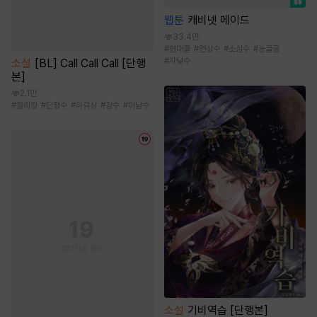
웹툰
캐비넷 메이드
33.4만
#
현대물
#
연상수
#
소심수
#
능글공
#
자낮수
소설
[BL] Call Call Call [단행
본]
2.1만
#
할리킹
#
단정수
#
하극상
#
강수
#
미남수
소설
기비역습 [단행본]