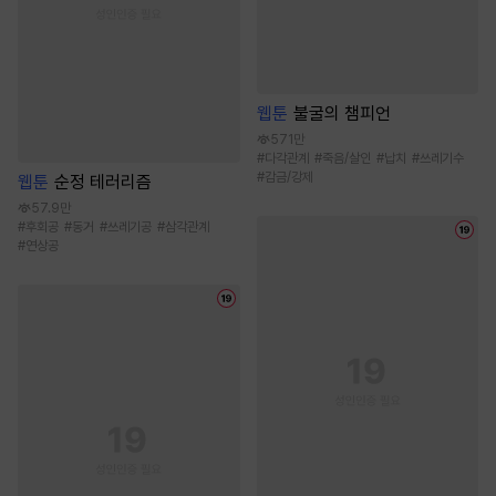
웹툰
불굴의 챔피언
571만
#
다각관계
#
죽음/살인
#
납치
#
쓰레기수
#
감금/강제
웹툰
순정 테러리즘
57.9만
#
후회공
#
동거
#
쓰레기공
#
삼각관계
#
연상공