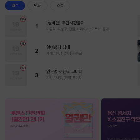
웹툰
만화
소설
[성비단] 무단사정금지
1
마규식, 피상구, 진월, 테리야끼, 오프카, 뚱개
열여덟의 침대
2
자태 / 청담, (원작)문슬로
언모럴 로맨틱 코미디
3
가감 / 쌔우, (원작)곽겨자