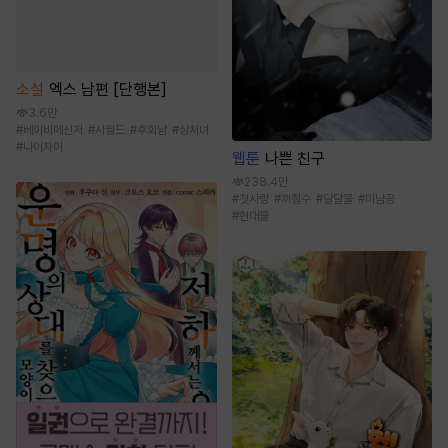
소설
엑스 남편 [단행본]
3.6만
#
베이비메신저
#
시월드
#
후회남
#
상처녀
#
나이차이
웹툰
나쁜 친구
238.4만
#
첫사랑
#
까칠수
#
달달물
#
미남공
#
현대물