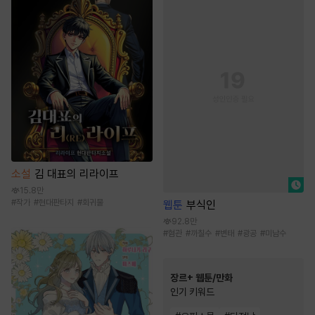
소설
김 대표의 리라이프
15.8만
#
작가
#
현대판타지
#
회귀물
웹툰
부식인
92.8만
#
혐관
#
까칠수
#
변태
#
광공
#
미남수
장르+ 웹툰/만화
인기 키워드