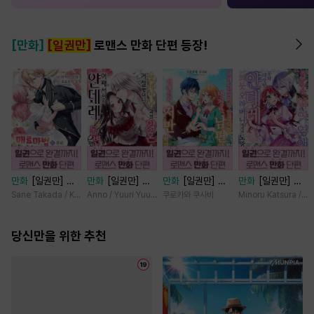
[만화]
[일권만]
로맨스 만화 단편 등장!
만화
[일권만] 매
만화
[일권만] 왕
만화
[일권만] 내
만화
[일권만] 기
료 마법에 걸린 척
태자님과의 약혼을
게 간섭하지 않겠
억상실 악역 영애
Sane Takada / Koki Fuyutsuki
Anno / Yuuri Yuudachi
쿠로카와 쿠사비
Minoru Katsura / M
했더니 냉담했던
거절했더니 어째서
다던 냉정한 남편
는 공략 대상인 얀
약혼자가 맹목적인
인지 얀데레로 돌
이 어째선지 저만
데레 의붓 오라버
사랑꾼이 되었습니
당신만을 위한 추천
변했습니다 [단행
바라봅니다 [단행
니에게서 도망칠
다 [단행본]
본]
본]
수가 없다 [단행
본]