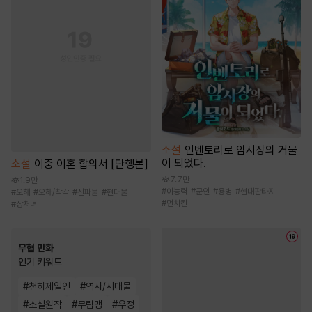
소설
인벤토리로 암시장의 거물
이 되었다.
소설
이중 이혼 합의서 [단행본]
7.7만
1.9만
#
이능력
#
군인
#
용병
#
현대판타지
#
오해
#
오해/착각
#
신파물
#
현대물
#
먼치킨
#
상처녀
무협 만화
인기 키워드
#
천하제일인
#
역사/시대물
#
소설원작
#
무림맹
#
우정