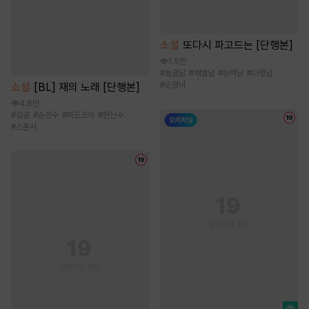
소설
또다시 파고드는 [단행본]
1.5만
#
능글남
#
재벌남
#
능력남
#
다정남
#
순정녀
소설
[BL] 재의 노래 [단행본]
4.8만
#
강공
#
순진수
#
하드코어
#
헌신수
#
스폰서