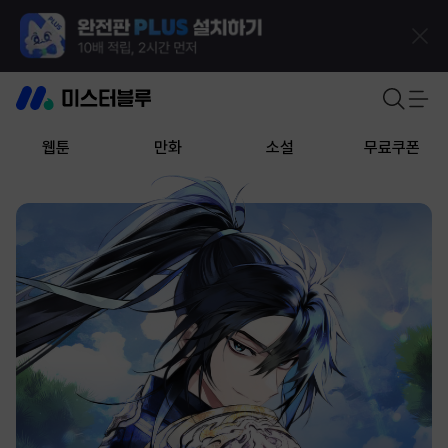
웹툰
만화
소설
무료쿠폰