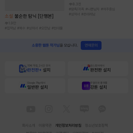
8.3천
#
왕족/귀족
#
나쁜남자
#
여주중심
#
상처녀
#
츤데레남
소설
불순한 탐닉 [단행본]
1.9만
#
집착남
#
복수
#
상처녀
#
오만남
#
현대물
연재문의
소중한 웹툰 작가님
을 모십니다.
10배 적립, 2시간 먼저
원스토어에서
완전판+
설치
완전판 설치
Google Play에서
무협만화 플랫폼
일반판 설치
강툰 설치
회사소개
이용약관
개인정보처리방침
청소년보호정책