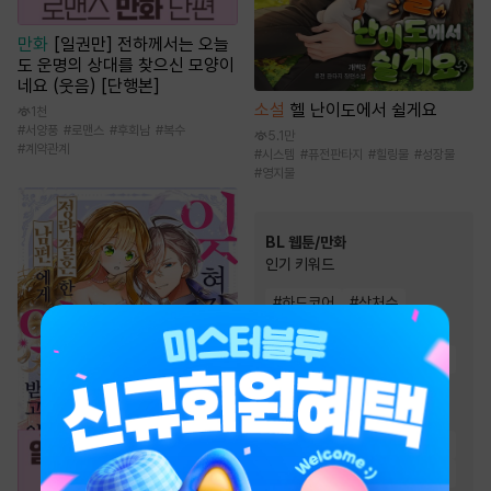
만화
[일권만] 전하께서는 오늘
도 운명의 상대를 찾으신 모양이
네요 (웃음) [단행본]
소설
헬 난이도에서 쉴게요
1천
#
서양풍
#
로맨스
#
후회남
#
복수
5.1만
#
계약관계
#
시스템
#
퓨전판타지
#
힐링물
#
성장물
#
영지물
BL 웹툰/만화
인기 키워드
#
하드코어
#
상처수
#
미인수
#
고수위
#
동거
#
연하공
#
현대물
#
집착공
#
다정공
#
연상수
#
친구
#
친구>연인
#
츤데레수
#
미남공
#
능글공
#
절륜공
#
다정수
#
대형견공
#
강공