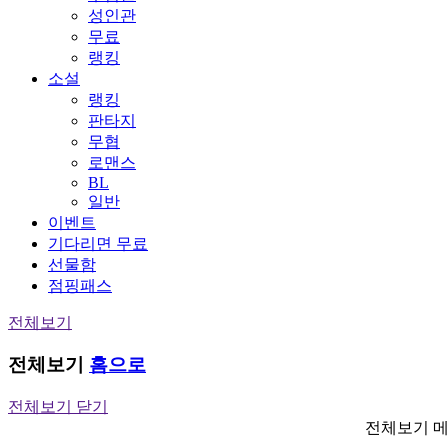
성인관
무료
랭킹
소설
랭킹
판타지
무협
로맨스
BL
일반
이벤트
기다리면 무료
선물함
점핑패스
전체보기
전체보기
홈으로
전체보기 닫기
전체보기 