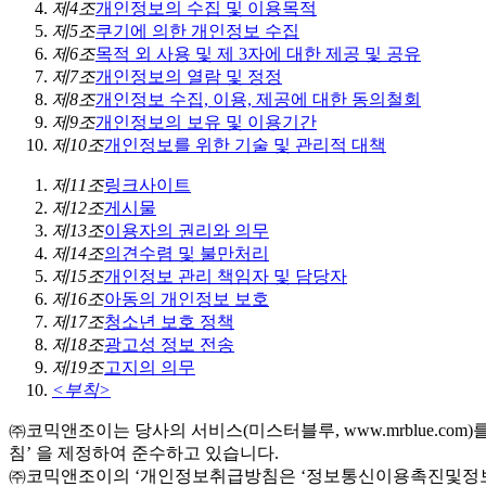
제4조
개인정보의 수집 및 이용목적
제5조
쿠기에 의한 개인정보 수집
제6조
목적 외 사용 및 제 3자에 대한 제공 및 공유
제7조
개인정보의 열람 및 정정
제8조
개인정보 수집, 이용, 제공에 대한 동의철회
제9조
개인정보의 보유 및 이용기간
제10조
개인정보를 위한 기술 및 관리적 대책
제11조
링크사이트
제12조
게시물
제13조
이용자의 권리와 의무
제14조
의견수렴 및 불만처리
제15조
개인정보 관리 책임자 및 담당자
제16조
아동의 개인정보 보호
제17조
청소년 보호 정책
제18조
광고성 정보 전송
제19조
고지의 의무
<부칙>
㈜코믹앤조이는 당사의 서비스(미스터블루, www.mrblue.c
침’ 을 제정하여 준수하고 있습니다.
㈜코믹앤조이의 ‘개인정보취급방침은 ‘정보통신이용촉진및정보보