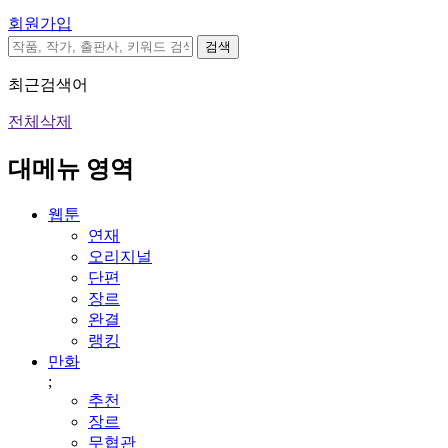
회원가입
검색
최근검색어
전체삭제
대메뉴 영역
웹툰
연재
오리지널
단편
장르
완결
랭킹
만화
;
추천
장르
무협관