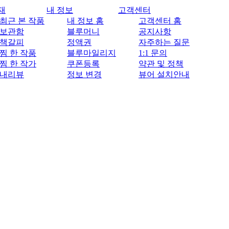
재
내 정보
고객센터
최근 본 작품
내 정보 홈
고객센터 홈
보관함
블루머니
공지사항
책갈피
정액권
자주하는 질문
찜 한 작품
블루마일리지
1:1 문의
찜 한 작가
쿠폰등록
약관 및 정책
내리뷰
정보 변경
뷰어 설치안내