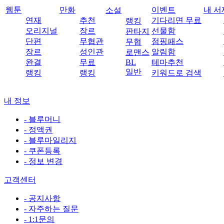
웹툰
만화
이벤트
내 서
소설
연재
추천
기다리면 무료
랭킹
오리지널
장르
선물함
판타지
단편
무협관
점핑패스
무협
장르
성인관
알림함
로맨스
완결
무료
BL
테마추천
일반
랭킹
랭킹
키워드로 검색
내 정보
- 블루머니
- 정액권
- 블루마일리지
- 쿠폰등록
- 정보 변경
고객센터
- 공지사항
- 자주하는 질문
- 1:1문의