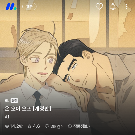
웹툰
BL
온 오어 오프 [개정판]
A1
14.2만
4.6
작품정보
29 건