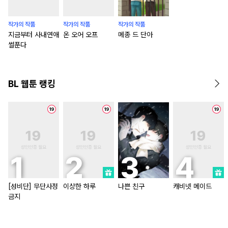
작가의 작품
작가의 작품
작가의 작품
지금부터 사내연애
온 오어 오프
메종 드 단아
썰푼다
BL 웹툰 랭킹
[성비단] 무단사정
이상한 하루
나쁜 친구
캐비넷 메이드
금지