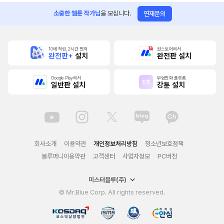
소중한 웹툰 작가님
을 모십니다.
연재문의
10배 적립, 2시간 먼저
원스토어에서
완전판+
설치
완전판 설치
Google Play에서
무협만화 플랫폼
일반판 설치
강툰 설치
회사소개
이용약관
개인정보처리방침
청소년보호정책
블루머니이용약관
고객센터
사업자정보
PC버전
미스터블루(주)
© Mr.Blue Corp. All rights reserved.