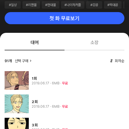
#일상
#리맨물
#현대물
#나이차커플
#강공
#떡대공
첫 화 무료보기
대여
소장
선택 구매
회차순
91개
1회
2019.06.17
· 6MB
무료
2회
2019.06.17
· 6MB
무료
3회