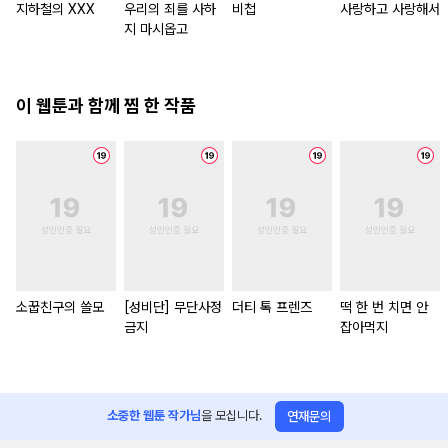
지하철의 XXX
우리의 죄를 사하
비첩
사랑하고 사랑해서
지 마시옵고
이 웹툰과 함께 찜 한 작품
소꿉친구의 쓸모
[성비단] 무단사정
더티 톡 프렌즈
떡 한 번 치면 안
금지
잡아먹지
소중한 웹툰 작가님
을 모십니다.
연재문의