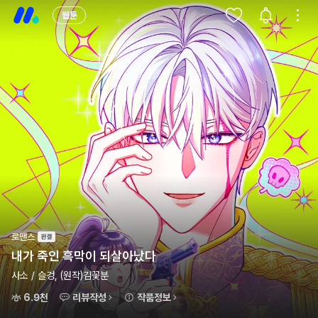
웹툰
로맨스
내가 죽인 흑막이 되살아났다
사소 / 슬겅, (원작)김꽃분
6.9천
리뷰작성
작품정보