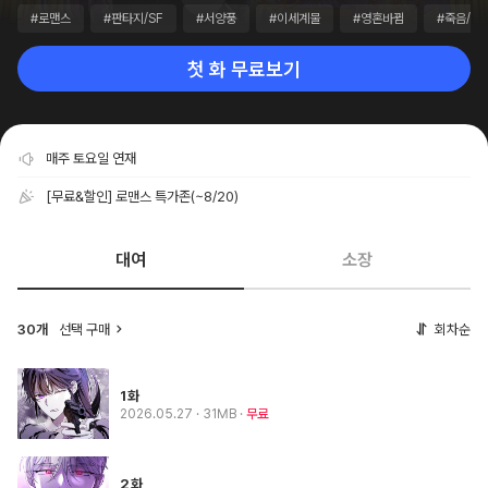
#로맨스
#판타지/SF
#서양풍
#이세계물
#영혼바뀜
#죽음/살
첫 화 무료보기
매주 토요일 연재
[무료&할인] 로맨스 특가존
(~8/20)
대여
소장
30개
선택 구매
회차순
1화
2026.05.27
· 31MB
무료
2화