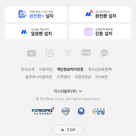
10배 적립, 2시간 먼저
원스토어에서
완전판+
설치
완전판 설치
Google Play에서
무협만화 플랫폼
일반판 설치
강툰 설치
회사소개
이용약관
개인정보처리방침
청소년보호정책
블루머니이용약관
고객센터
사업자정보
PC버전
미스터블루(주)
© Mr.Blue Corp. All rights reserved.
TOP