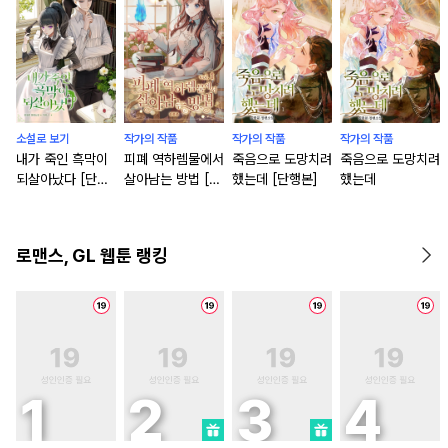
소설로 보기
작가의 작품
작가의 작품
작가의 작품
내가 죽인 흑막이
피폐 역하렘물에서
죽음으로 도망치려
죽음으로 도망치려
되살아났다 [단행
살아남는 방법 [단
했는데 [단행본]
했는데
본]
행본]
로맨스, GL 웹툰 랭킹