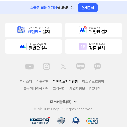
소중한 웹툰 작가님
을 모십니다.
연재문의
10배 적립, 2시간 먼저
원스토어에서
완전판+
설치
완전판 설치
Google Play에서
무협만화 플랫폼
일반판 설치
강툰 설치
회사소개
이용약관
개인정보처리방침
청소년보호정책
블루머니이용약관
고객센터
사업자정보
PC버전
미스터블루(주)
© Mr.Blue Corp. All rights reserved.