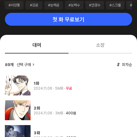
#서양풍
#강공
#능력공
#능력수
#안경수
#스크롤
#3
첫 화 무료보기
대여
소장
선택 구매
회차순
89개
1화
2024.11.06
· 5MB
무료
2화
2024.11.06
· 3MB
400원
3화