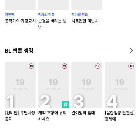
완전판
작가의 작품
작가의 작품
공작가의 가정교사
순결을 버리는 방
사로잡힌 마법사
법
BL 웹툰 랭킹
[성비단] 무단사정
계약 조항에 유의
열여덟의 침대
[음란침공 단편선]
금지
하세요
형제애