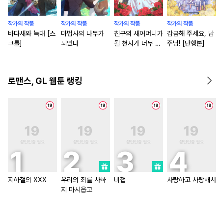
작가의 작품
작가의 작품
작가의 작품
작가의 작품
바다새와 늑대 [스
마법사의 나무가
친구의 새어머니가
감금해 주세요, 남
크롤]
되었다
될 천사가 너무 착
주님! [단행본]
해서
로맨스, GL 웹툰 랭킹
지하철의 XXX
우리의 죄를 사하
비첩
사랑하고 사랑해서
지 마시옵고