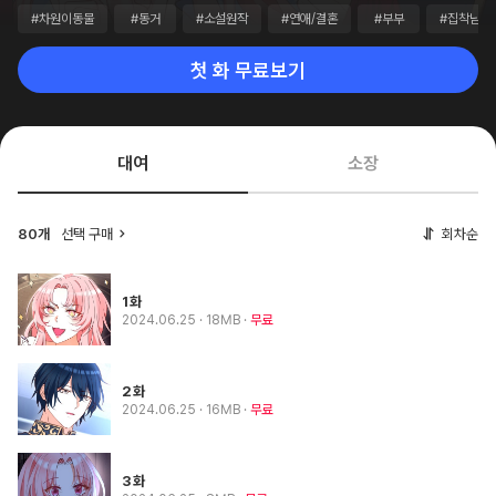
#차원이동물
#동거
#소설원작
#연애/결혼
#부부
#집착남
첫 화 무료보기
대여
소장
80개
선택 구매
회차순
1화
2024.06.25
· 18MB
무료
2화
2024.06.25
· 16MB
무료
3화