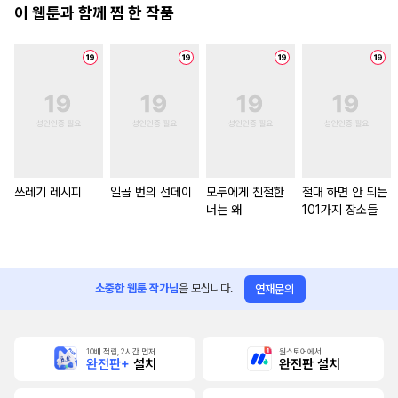
이 웹툰과 함께 찜 한 작품
쓰레기 레시피
일곱 번의 선데이
모두에게 친절한
절대 하면 안 되는
너는 왜
101가지 장소들
소중한 웹툰 작가님
을 모십니다.
연재문의
10배 적립, 2시간 먼저
원스토어에서
완전판+
설치
완전판 설치