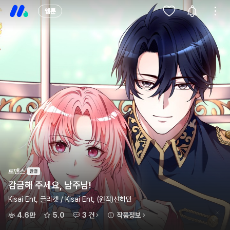
웹툰
로맨스
감금해 주세요, 남주님!
Kisai Ent, 글리캣 / Kisai Ent, (원작)선하민
4.6만
5.0
3 건
작품정보