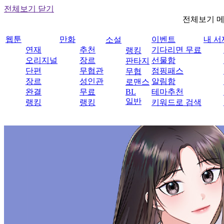
전체보기 닫기
전체보기 
웹툰
만화
이벤트
내 서
소설
연재
추천
기다리면 무료
랭킹
오리지널
장르
선물함
판타지
단편
무협관
점핑패스
무협
장르
성인관
알림함
로맨스
완결
무료
BL
테마추천
일반
랭킹
랭킹
키워드로 검색