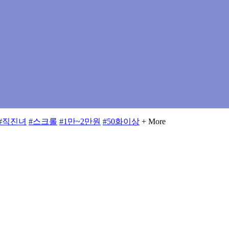
#직진녀
#스크롤
#1만~2만원
#50화이상
+ More