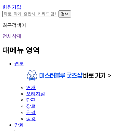
회원가입
검색
최근검색어
전체삭제
대메뉴 영역
웹툰
연재
오리지널
단편
장르
완결
랭킹
만화
;