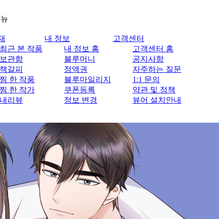
메뉴
재
내 정보
고객센터
최근 본 작품
내 정보 홈
고객센터 홈
보관함
블루머니
공지사항
책갈피
정액권
자주하는 질문
찜 한 작품
블루마일리지
1:1 문의
찜 한 작가
쿠폰등록
약관 및 정책
내리뷰
정보 변경
뷰어 설치안내