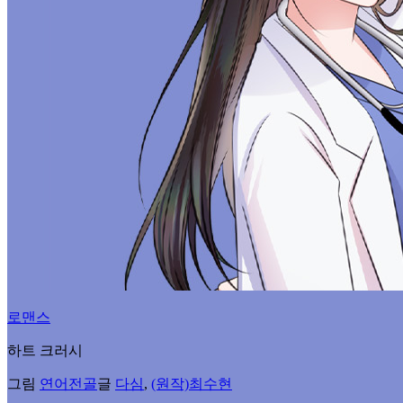
로맨스
하트 크러시
그림
연어전골
글
다심
,
(원작)최수현