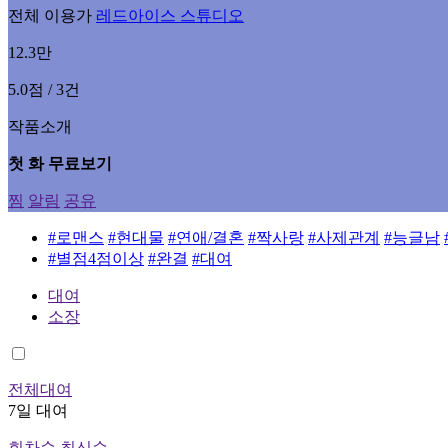
전체 이용가
레드아이스 스튜디오
12.3만
5.0점 / 3건
작품소개
첫 화 무료보기
찜
알림
공유
#로맨스
#현대물
#연애/결혼
#짝사랑
#사제관계
#능글남
#별점4점이상
#완결
#대여
대여
소장
전체대여
7일 대여
회차순
최신순