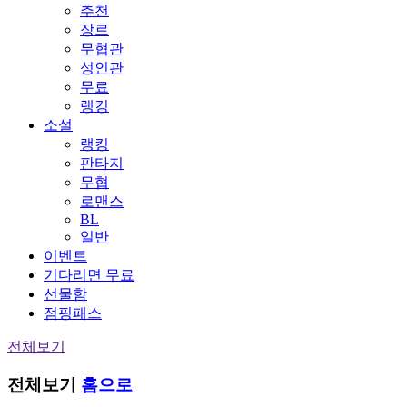
추천
장르
무협관
성인관
무료
랭킹
소설
랭킹
판타지
무협
로맨스
BL
일반
이벤트
기다리면 무료
선물함
점핑패스
전체보기
전체보기
홈으로