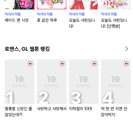
작가의 작품
작가의 작품
작가의 작품
작가의 작품
메이드 맨 시양
꽃 같은 하루
오늘도 사랑입니
오늘도 사랑입니
다!
다! [단행본]
로맨스, GL 웹툰 랭킹
별똥별 신랑인 줄
사랑하고 사랑해서
지하철의 XXX
떡 한 번 치면 안
알았는데?!
잡아먹지