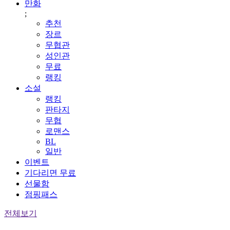
만화
;
추천
장르
무협관
성인관
무료
랭킹
소설
랭킹
판타지
무협
로맨스
BL
일반
이벤트
기다리면 무료
선물함
점핑패스
전체보기