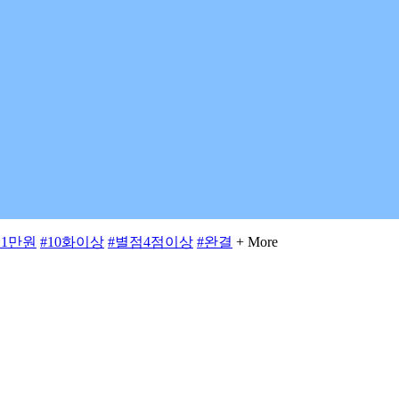
~1만원
#10화이상
#별점4점이상
#완결
+ More