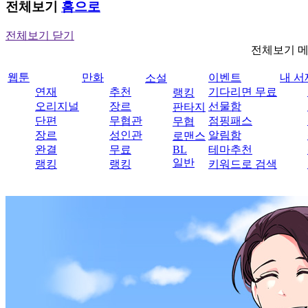
전체보기
홈으로
전체보기 닫기
전체보기 
웹툰
만화
이벤트
내 서
소설
연재
추천
기다리면 무료
랭킹
오리지널
장르
선물함
판타지
단편
무협관
점핑패스
무협
장르
성인관
알림함
로맨스
완결
무료
BL
테마추천
일반
랭킹
랭킹
키워드로 검색