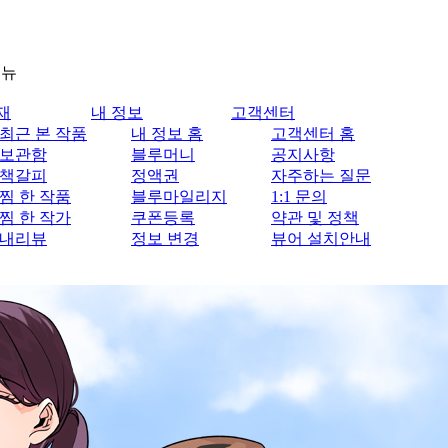
메뉴
재
내 정보
고객센터
최근 본 작품
내 정보 홈
고객센터 홈
보관함
블루머니
공지사항
책갈피
정액권
자주하는 질문
찜 한 작품
블루마일리지
1:1 문의
찜 한 작가
쿠폰등록
약관 및 정책
내리뷰
정보 변경
뷰어 설치안내