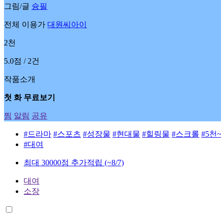
그림/글
슝필
전체 이용가
대원씨아이
2천
5.0점 / 2건
작품소개
첫 화 무료보기
찜
알림
공유
#드라마
#스포츠
#성장물
#현대물
#힐링물
#스크롤
#5천
#대여
최대 30000점 추가적립
(~8/7)
대여
소장