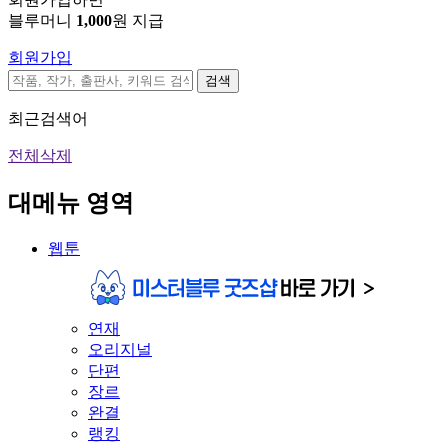
블루머니
1,000
원 지급
회원가입
검색
최근검색어
전체삭제
대메뉴 영역
웹툰
연재
오리지널
단편
장르
완결
랭킹